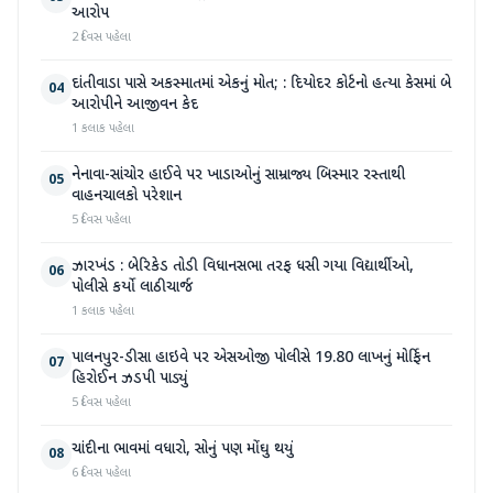
આરોપ
2 દિવસ પહેલા
દાંતીવાડા પાસે અકસ્માતમાં એકનું મોત; : દિયોદર કોર્ટનો હત્યા કેસમાં બે
04
આરોપીને આજીવન કેદ
1 કલાક પહેલા
નેનાવા-સાંચોર હાઈવે પર ખાડાઓનું સામ્રાજ્ય બિસ્માર રસ્તાથી
05
વાહનચાલકો પરેશાન
5 દિવસ પહેલા
ઝારખંડ : બેરિકેડ તોડી વિધાનસભા તરફ ધસી ગયા વિદ્યાર્થીઓ,
06
પોલીસે કર્યો લાઠીચાર્જ
1 કલાક પહેલા
પાલનપુર-ડીસા હાઇવે પર એસઓજી પોલીસે 19.80 લાખનું મોર્ફિન
07
હિરોઈન ઝડપી પાડ્યું
5 દિવસ પહેલા
ચાંદીના ભાવમાં વધારો, સોનું પણ મોંઘુ થયું
08
6 દિવસ પહેલા