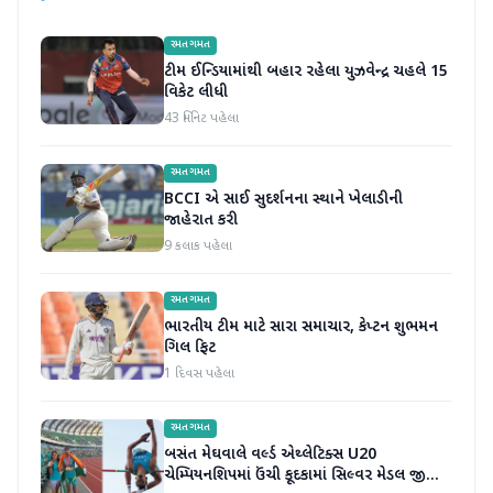
રમતગમત
ટીમ ઈન્ડિયામાંથી બહાર રહેલા યુઝવેન્દ્ર ચહલે 15
વિકેટ લીધી
43 મિનિટ પહેલા
રમતગમત
BCCI એ સાઈ સુદર્શનના સ્થાને ખેલાડીની
જાહેરાત કરી
9 કલાક પહેલા
રમતગમત
ભારતીય ટીમ માટે સારા સમાચાર, કેપ્ટન શુભમન
ગિલ ફિટ
1 દિવસ પહેલા
રમતગમત
બસંત મેઘવાલે વર્લ્ડ એથ્લેટિક્સ U20
ચેમ્પિયનશિપમાં ઉંચી કૂદકામાં સિલ્વર મેડલ જીતીને