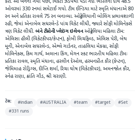
કરી. આ બંનેના ગયા પછી, વિકેટો ઝડપથી પડી ગઈ. ભારતનો દાવ 48.5
ઓવરમાં 330 રનમાં સમેટાઈ ગયો. ટીમ ઈન્ડિયા માટે સ્મૃતિ મંધાનાએ 80
રન અને પ્રતિકા રાવલે 75 રન બનાવ્યા. ઓસ્ટ્રેલિયાની બોલિંગ પ્રભાવશાળી
રહી, જેમાં એનાબેલ સધરલેન્ડે પાંચ વિકેટ લીધી, જ્યારે સોફી મોલિનેક્સે
ત્રણ વિકેટ લીધી.
બંને ટીમોની પ્લેઇંગ ઇલેવન
ઓસ્ટ્રેલિયા મહિલા ટીમ:
એલિસા હીલી (વિકેટકીપર/કેપ્ટન), ફોબી લિચફિલ્ડ, એલિસ પેરી, બેથ
મૂની, એનાબેલ સધરલેન્ડ, એશ્લે ગાર્ડનર, તાહલિયા મેકગ્રા, સોફી
મોલિનેક્સ, કિમ ગાર્થ, અલાના કિંગ, મેગન સ્કટ ભારતીય મહિલા ટીમઃ
પ્રતિકા રાવલ, સ્મૃતિ મંધાના, હરલીન દેઓલ, હરમનપ્રીત કૌર (કેપ્ટન),
જેમિમાહ રોડ્રિગ્સ, દીપ્તિ શર્મા, રિચા ઘોષ (વિકેટકીપર), અમનજોત કૌર,
સ્નેહ રાણા, ક્રાંતિ ગૌડ, શ્રી ચરાણી.
ટેગ્સ:
#
indian
#
AUSTRALIA
#
team
#
target
#
Set
#
331 runs