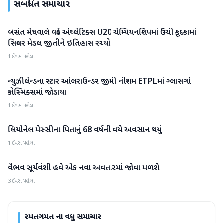
સંબંધિત સમાચાર
બસંત મેઘવાલે વર્લ્ડ એથ્લેટિક્સ U20 ચેમ્પિયનશિપમાં ઉંચી કૂદકામાં
રમતગમત
સિલ્વર મેડલ જીતીને ઇતિહાસ રચ્યો
1 દિવસ પહેલા
ન્યુઝીલેન્ડના સ્ટાર ઓલરાઉન્ડર જીમી નીશમ ETPLમાં ગ્લાસગો
રમતગમત
કોસ્મિક્સમાં જોડાયા
1 દિવસ પહેલા
લિયોનેલ મેસ્સીના પિતાનું 68 વર્ષની વયે અવસાન થયું
રમતગમત
1 દિવસ પહેલા
વૈભવ સૂર્યવંશી હવે એક નવા અવતારમાં જોવા મળશે
રમતગમત
3 દિવસ પહેલા
રમતગમત
ના વધુ સમાચાર