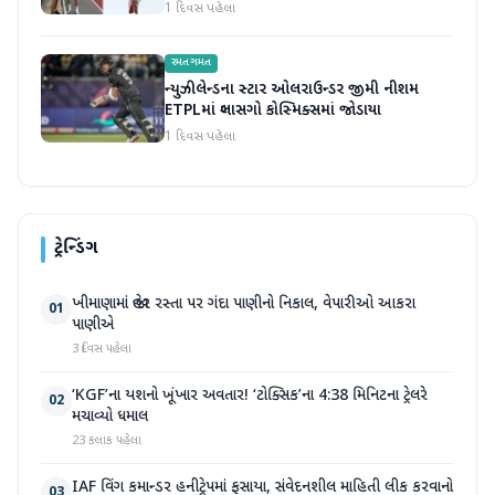
ઇતિહાસ રચ્યો
1 દિવસ પહેલા
રમતગમત
ન્યુઝીલેન્ડના સ્ટાર ઓલરાઉન્ડર જીમી નીશમ
ETPLમાં ગ્લાસગો કોસ્મિક્સમાં જોડાયા
1 દિવસ પહેલા
ટ્રેન્ડિંગ
ખીમાણામાં જાહેર રસ્તા પર ગંદા પાણીનો નિકાલ, વેપારીઓ આકરા
01
પાણીએ
3 દિવસ પહેલા
‘KGF’ના યશનો ખૂંખાર અવતાર! ‘ટોક્સિક’ના 4:38 મિનિટના ટ્રેલરે
02
મચાવ્યો ધમાલ
23 કલાક પહેલા
IAF વિંગ કમાન્ડર હનીટ્રેપમાં ફસાયા, સંવેદનશીલ માહિતી લીક કરવાનો
03