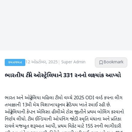
12 ઑક્ટોબર, 2025
|
Super Admin
Bookmark
રમતગમત
ભારતીય ટીમે ઓસ્ટ્રેલિયાને 331 રનનો લક્ષ્યાંક આપ્યો
ભારત અને ઓસ્ટ્રેલિયા મહિલા ટીમો વચ્ચે 2025 ODI વર્લ્ડ કપના લીગ
તબક્કાની 13મી મેચ વિશાખાપટ્ટનમ સ્ટેડિયમ ખાતે રમાઈ રહી છે.
ઓસ્ટ્રેલિયાની કેપ્ટન એલિસા હીલીએ ટોસ જીતીને પ્રથમ બોલિંગ કરવાનો
નિર્ણય લીધો. ટીમ ઈન્ડિયાની ઓપનિંગ જોડી સ્મૃતિ મંધાના અને પ્રતિકા
રાવલે મજબૂત શરૂઆત આપી, પ્રથમ વિકેટ માટે 155 રનની ભાગીદારી