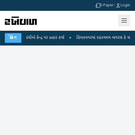
E-Paper
|
Login
ગાંધીએ કેન્દ્ર પર પ્રહાર કર્યા
બ્રેકિંગ
●
હિંમતનગરમાં રહસ્યમય વાયરસ કે ચાંદીપુરા? 6 બ