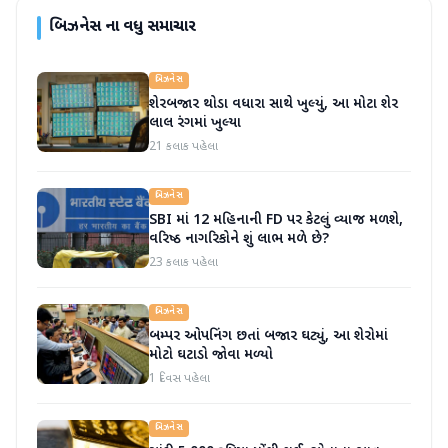
બિઝનેસ
ના વધુ સમાચાર
બિઝનેસ
શેરબજાર થોડા વધારા સાથે ખુલ્યું, આ મોટા શેર
લાલ રંગમાં ખુલ્યા
21 કલાક પહેલા
બિઝનેસ
SBI માં 12 મહિનાની FD પર કેટલું વ્યાજ મળશે,
વરિષ્ઠ નાગરિકોને શું લાભ મળે છે?
23 કલાક પહેલા
બિઝનેસ
બમ્પર ઓપનિંગ છતાં બજાર ઘટ્યું, આ શેરોમાં
મોટો ઘટાડો જોવા મળ્યો
1 દિવસ પહેલા
બિઝનેસ