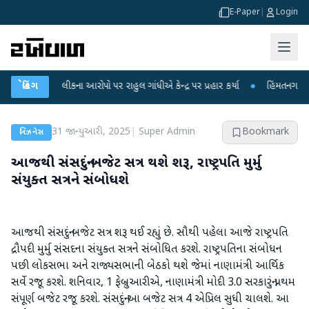
E-Paper
|
Login
ક્ષા લીકના આરોપો પર રાહુલ ગાંધીએ કેન્દ્ર પર પ્રહાર કર્યા
બ્રેકિંગ
●
હિંમતનગરમાં રહસ્યમય
31 જાન્યુઆરી, 2025
|
Super Admin
Bookmark
બિઝનેસ
આજથી સંસદનું બજેટ સત્ર થશે શરૂ, રાષ્ટ્રપતિ મુર્મુ
સંયુક્ત સત્રને સંબોધશે
આજથી સંસદનું બજેટ સત્ર શરૂ થઈ રહ્યું છે. સૌથી પહેલા આજે રાષ્ટ્રપતિ
દ્રૌપદી મુર્મુ સંસદના સંયુક્ત સત્રને સંબોધિત કરશે. રાષ્ટ્રપતિના સંબોધન
પછી લોકસભા અને રાજ્યસભાની બેઠકો થશે જેમાં નાણામંત્રી આર્થિક
સર્વે રજૂ કરશે. શનિવાર, 1 ફેબ્રુઆરીએ, નાણામંત્રી મોદી 3.0 સરકારનું પ્રથમ
સંપૂર્ણ બજેટ રજૂ કરશે. સંસદનું આ બજેટ સત્ર 4 એપ્રિલ સુધી ચાલશે. આ