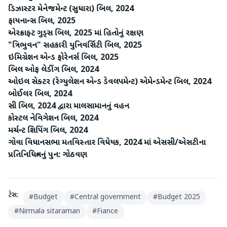
ડિઝાસ્ટર મેનેજમેન્ટ (સુધારા) બિલ, 2024
ફાયનાન્સ બિલ, 2025
એરક્રાફ્ટ ગુડ્સ બિલ, 2025 માં હિતોનું રક્ષણ
"ત્રિભુવન" સહકારી યુનિવર્સિટી બિલ, 2025
ઇમિગ્રેશન એન્ડ ફોરેનર્સ બિલ, 2025
બિલ ઓફ લેડીંગ બિલ, 2024
ઓઇલ સેક્ટર (રેગ્યુલેશન એન્ડ ડેવલપમેન્ટ) એમેન્ડમેન્ટ બિલ, 2024
બોઈલર બિલ, 2024
સી બિલ, 2024 દ્વારા માલસામાનનું વહન
કોસ્ટલ નેવિગેશન બિલ, 2024
મર્ચન્ટ શિપિંગ બિલ, 2024
ગોવા વિધાનસભા મતવિસ્તાર વિધેયક, 2024 માં એસસી/એસટીના
પ્રતિનિધિત્વનું પુન: ગોઠવણ
ટેગ્સ:
#
Budget
#
Central government
#
Budget 2025
#
Nirmala sitaraman
#
Fiance