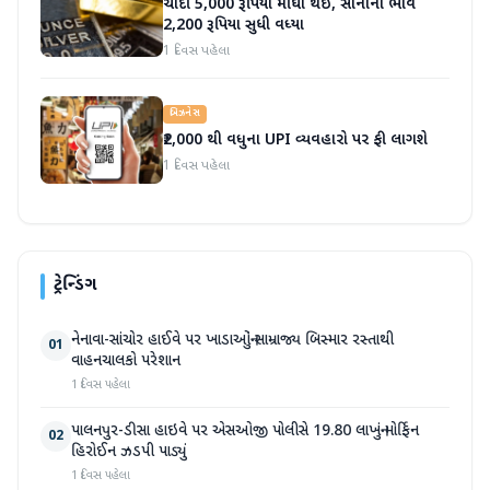
ચાંદી 5,000 રૂપિયા મોંઘી થઈ, સોનાના ભાવ
2,200 રૂપિયા સુધી વધ્યા
1 દિવસ પહેલા
બિઝનેસ
₹2,000 થી વધુના UPI વ્યવહારો પર ફી લાગશે
1 દિવસ પહેલા
ટ્રેન્ડિંગ
નેનાવા-સાંચોર હાઈવે પર ખાડાઓનું સામ્રાજ્ય બિસ્માર રસ્તાથી
01
વાહનચાલકો પરેશાન
1 દિવસ પહેલા
પાલનપુર-ડીસા હાઇવે પર એસઓજી પોલીસે 19.80 લાખનું મોર્ફિન
02
હિરોઈન ઝડપી પાડ્યું
1 દિવસ પહેલા