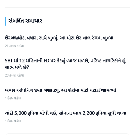
સંબંધિત સમાચાર
શેરબજાર થોડા વધારા સાથે ખુલ્યું, આ મોટા શેર લાલ રંગમાં ખુલ્યા
બિઝનેસ
21 કલાક પહેલા
SBI માં 12 મહિનાની FD પર કેટલું વ્યાજ મળશે, વરિષ્ઠ નાગરિકોને શું
બિઝનેસ
લાભ મળે છે?
23 કલાક પહેલા
બમ્પર ઓપનિંગ છતાં બજાર ઘટ્યું, આ શેરોમાં મોટો ઘટાડો જોવા મળ્યો
બિઝનેસ
1 દિવસ પહેલા
ચાંદી 5,000 રૂપિયા મોંઘી થઈ, સોનાના ભાવ 2,200 રૂપિયા સુધી વધ્યા
બિઝનેસ
1 દિવસ પહેલા