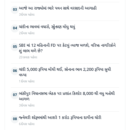
આજે આ રાજ્યોમાં ભારે પવન સાથે વરસાદની આગાહી
03
3 દિવસ પહેલા
ચાંદીના ભાવમાં વધારો, સોનું પણ મોંઘુ થયું
04
2 દિવસ પહેલા
SBI માં 12 મહિનાની FD પર કેટલું વ્યાજ મળશે, વરિષ્ઠ નાગરિકોને
05
શું લાભ મળે છે?
23 કલાક પહેલા
ચાંદી 5,000 રૂપિયા મોંઘી થઈ, સોનાના ભાવ 2,200 રૂપિયા સુધી
06
વધ્યા
1 દિવસ પહેલા
બાંકીપુર વિધાનસભા બેઠક પર પ્રશાંત કિશોર 8,000 થી વધુ મતોથી
07
આગળ
3 દિવસ પહેલા
જ્વેલરી શોરૂમમાંથી આશરે 1 કરોડ રૂપિયાના દાગીના ચોરી
08
6 દિવસ પહેલા