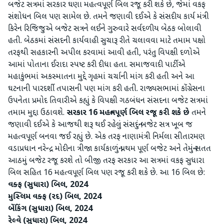
બજેટ સત્રમાં સરકાર ઘણા મહત્વપૂર્ણ બિલ રજૂ કરી શકે છે, જેમાં વકફ
સંશોધન બિલ પણ સામેલ છે. તમને જણાવી દઈએ કે સંસદીય કાર્ય મંત્રી
કિરેન રિજિજુએ બજેટ સત્રને લઈને ગુરુવારે સર્વદળીય બેઠક બોલાવી
હતી. બેઠકમાં સંસદની કાર્યવાહી સુચારૂ રીતે ચલાવવા માટે તમામ પક્ષો
તરફથી સહકારની અપીલ કરવામાં આવી હતી, પરંતુ વિપક્ષી દળોએ
આમાં પોતાના ઈરાદા સ્પષ્ટ કરી દીધા હતા. સમાજવાદી પાર્ટીએ
મહાકુંભમાં અકસ્માતના મુદ્દે ગૃહમાં ચર્ચાની માંગ કરી હતી અને આ
ઘટનાની પારદર્શી તપાસની પણ માંગ કરી હતી. રાજ્યસભામાં કોંગ્રેસના
ઉપનેતા પ્રમોદ તિવારીએ કહ્યું કે વિપક્ષી ગઠબંધન સંસદના બજેટ સત્રમાં
તમામ મુદ્દા ઉઠાવશે.
સરકાર 16 મહત્વપૂર્ણ બિલ રજૂ કરી શકે છે
તમને
જણાવી દઈએ કે આજથી શરૂ થઈ રહેલું સંસદનું બજેટ સત્ર ખૂબ જ
મહત્વપૂર્ણ બનવા જઈ રહ્યું છે. એક તરફ નાણામંત્રી નિર્મલા સીતારમણ
વડાપ્રધાન નરેન્દ્ર મોદીના ત્રીજા કાર્યકાળનું પ્રથમ પૂર્ણ બજેટ અને તેમનું સતત
આઠમું બજેટ રજૂ કરશે તો બીજી તરફ સરકાર આ સત્રમાં વકફ સુધારા
બિલ સહિત 16 મહત્વપૂર્ણ બિલ પણ રજૂ કરી શકે છે. આ 16 બિલ છે:
વક્ફ (સુધારા) બિલ, 2024
મુસ્લિમ વક્ફ (રદ) બિલ, 2024
બેંકિંગ (સુધારા) બિલ, 2024
રેલ્વે (સુધારા) બિલ, 2024