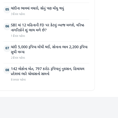
ચાંદીના ભાવમાં વધારો, સોનું પણ મોંઘુ થયું
05
3 દિવસ પહેલા
SBI માં 12 મહિનાની FD પર કેટલું વ્યાજ મળશે, વરિષ્ઠ
06
નાગરિકોને શું લાભ મળે છે?
1 દિવસ પહેલા
ચાંદી 5,000 રૂપિયા મોંઘી થઈ, સોનાના ભાવ 2,200 રૂપિયા
07
સુધી વધ્યા
2 દિવસ પહેલા
142 લોકોના મોત, 797 કરોડ રૂપિયાનું નુકસાન, હિમાચલ
08
પ્રદેશમાં ભારે ચોમાસાનો સામનો
8 કલાક પહેલા