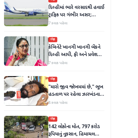
દિલ્હીમાં ભારે વરસાદથી હવાઈ
ટ્રાફિક પર ગંભીર અસર;
ઈન્ડિગોએ મુસાફરો માટે
7 કલાક પહેલા
એડવાઈઝરી જાહેર કરી
રાષ્ટ્રીય
કેબિનેટે ખાનગી ખાનગી બેંકને
દિલ્હી આપી, ફી અને પ્રવેશ
માટે નવા નિયમો વિશે જાણો
7 કલાક પહેલા
રાષ્ટ્રીય
"મારો જીવ જોખમમાં છે," ભૂખ
હડતાળ પર રહેલા ઝારખંડના
વિદ્યાર્થી નેતા દેવેન્દ્ર નાથ
8 કલાક પહેલા
મહતોની તબિયત ખરાબ
રાષ્ટ્રીય
142 લોકોના મોત, 797 કરોડ
રૂપિયાનું નુકસાન, હિમાચલ