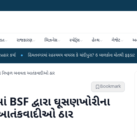
રાત
રાજકારણ
બિઝનેસ
સ્પોર્ટ્સ
હેલ્થ
ગેજેટ
અન
હિંમતનગરમાં રહસ્યમય વાયરસ કે ચાંદીપુરા? 6 બાળકોના મોતથી ફફડાટ
●
હવામાન વ
યાસને નિષ્ફળ બનાવતા આતંકવાદીઓ ઠાર
Bookmark
માં BSF દ્વારા ઘૂસણખોરીના
ા આતંકવાદીઓ ઠાર