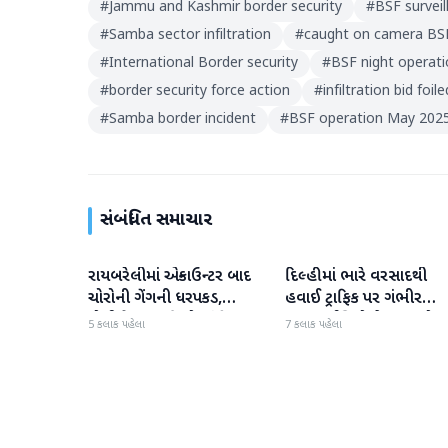
#
Jammu and Kashmir border security
#
BSF survei
#
Samba sector infiltration
#
caught on camera BS
#
International Border security
#
BSF night operat
#
border security force action
#
infiltration bid foi
#
Samba border incident
#
BSF operation May 202
સંબંધિત સમાચાર
રાયબરેલીમાં એન્કાઉન્ટર બાદ
દિલ્હીમાં ભારે વરસાદથી
રાષ્ટ્રીય
રાષ્ટ્રીય
ચોરોની ગેંગની ધરપકડ,
હવાઈ ટ્રાફિક પર ગંભીર
પોલીસે 12.4 કિલો ચાંદીના
અસર; ઈન્ડિગોએ મુસાફરો મા
5 કલાક પહેલા
7 કલાક પહેલા
દાગીના જપ્ત કર્યા
એડવાઈઝરી જાહેર કરી