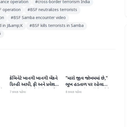
llance operation
#
cross-border terrorism India
F operation
#
BSF neutralizes terrorists
ion
#
BSF Samba encounter video
led in J&amp;K
#
BSF kills terrorists in Samba
5
કેબિનેટે ખાનગી ખાનગી બેંકને
"મારો જીવ જોખમમાં છે,"
રાષ્ટ્રીય
રાષ્ટ્રીય
દિલ્હી આપી, ફી અને પ્રવેશ
ભૂખ હડતાળ પર રહેલા
ટે
માટે નવા નિયમો વિશે જાણો
ઝારખંડના વિદ્યાર્થી નેતા દેવેન્દ્ર
7 કલાક પહેલા
8 કલાક પહેલા
નાથ મહતોની તબિયત ખરાબ