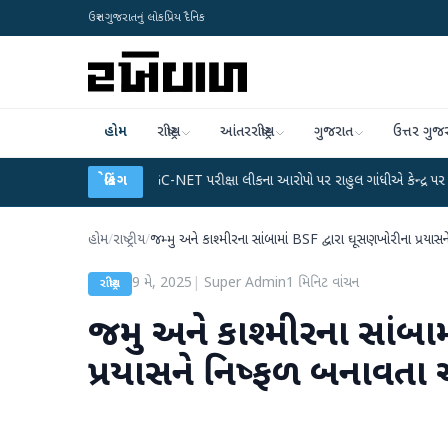
ઉત્તર ગુજરાતનું લોકપ્રિય દૈનિક
હોમ
રાષ્ટ્રીય
આંતરરાષ્ટ્રીય
ગુજરાત
ઉત્તર ગુજ
્લાન
●
UGC-NET પરીક્ષા લીકના આરોપો પર રાહુલ ગાંધીએ કેન્દ્ર પર પ્રહાર કર્યા
બ્રેકિંગ
●
હોમ
/
રાષ્ટ્રીય
/
જમ્મુ અને કાશ્મીરના સાંબામાં BSF દ્વારા ઘૂસણખોરીના પ્ર
9 મે, 2025
|
Super Admin
1
મિનિટ વાંચન
રાષ્ટ્રીય
જમ્મુ અને કાશ્મીરના સાંબા
પ્રયાસને નિષ્ફળ બનાવત