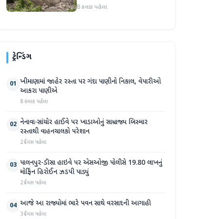
પ્રદેશમાં ભારે ચોમાસાનો સામનો
8 કલાક પહેલા
ટ્રેન્ડિંગ
ખીમાણામાં જાહેર રસ્તા પર ગંદા પાણીનો નિકાલ, વેપારીઓ
01
આકરા પાણીએ
8 કલાક પહેલા
નેનાવા-સાંચોર હાઈવે પર ખાડાઓનું સામ્રાજ્ય બિસ્માર
02
રસ્તાથી વાહનચાલકો પરેશાન
2 દિવસ પહેલા
પાલનપુર-ડીસા હાઇવે પર એસઓજી પોલીસે 19.80 લાખનું
03
મોર્ફિન હિરોઈન ઝડપી પાડ્યું
2 દિવસ પહેલા
આજે આ રાજ્યોમાં ભારે પવન સાથે વરસાદની આગાહી
04
3 દિવસ પહેલા