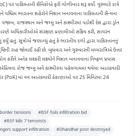
LoC) પર પાકિસ્તાની સૈનિકોએ ફરી ગોળીબાર શરૂ કર્યો. ગુરુવારે રાત્રે
ે પશ્ચિમ ભારતના શહેરોને નિશાન બનાવવાના પાકિસ્તાની સૈન્યના
જાબ, રાજસ્થાન અને જમ્મુ અને કાશ્મીરમાં પડોશી દેશ દ્વારા ડ્રોન
ારણે અધિકારીઓએ સંરક્ષણ પ્રણાલીઓ સક્રિય કરી, સાયરન
યું હતું. સૂત્રોએ જણાવ્યું હતું કે ભારતીય દળો દ્વારા પાકિસ્તાનનું
ુષ્ટિની રાહ જોવાઈ રહી છે. બુધવાર અને ગુરુવારની મધ્યરાત્રિએ ઉત્તર
ગ કરીને અનેક લશ્કરી લક્ષ્યોને નિશાન બનાવવાના નિષ્ફળ પ્રયાસ
પ્રિલના રોજ જમ્મુ અને કાશ્મીરના પહેલગામમાં થયેલા આતંકવાદી
મીર (PoK) માં નવ આતંકવાદી ઠેકાણાઓ પર 25 મિનિટમાં 24
 border tensions
#
BSF foils infiltration bid
#
BSF kills 7 terrorists
ngers support infiltration
#
Dhandhar post destroyed