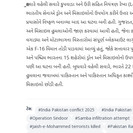
શુક્રવારે વહેલી સવારે કુપવાડા અને ઉરી સહિત નિયંત્રણ રેખા (
ભારતીય સેનાએ ડ્રોન અને મિસાઇલોનો ઉપયોગ કરીને ઉત્તર અન
પ્રયાસોને નિષ્ફળ બનાવ્યા બાદ આ ઘટના બની હતી. ગુજરાત, પં
અને મિસાઇલ હુમલાઓની જાણ કરવામાં આવી હતી, જેના ક
વગાડ્યા અને મોટાભાગના વિસ્તારોમાં સંપૂર્ણ બ્લેકઆઉટ લાગુ કર્
એક F-16 વિમાન તોડી પાડવામાં આવ્યું હતું, જોકે સત્તાવાર પ
અને પશ્ચિમ ભારતના 15 શહેરોમાં ડ્રોન અને મિસાઇલોનો ઉપયો
પછી આ ઘટના બની હતી. બુધવારે વહેલી સવારે, ભારતે 22 એ
હુમલાના જવાબમાં પાકિસ્તાન અને પાકિસ્તાન અધિકૃત કાશ્
મિસાઇલો છોડી હતી.
ટેગ્સ:
#
India Pakistan conflict 2025
#
India Pakistan
#
Operation Sindoor
#
Samba infiltration attempt
#
Jaish-e-Mohammed terrorists killed
#
Pakistan Ra