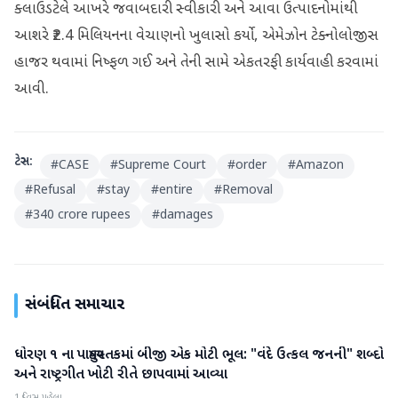
ક્લાઉડટેલે આખરે જવાબદારી સ્વીકારી અને આવા ઉત્પાદનોમાંથી
આશરે ₹2.4 મિલિયનના વેચાણનો ખુલાસો કર્યો, એમેઝોન ટેક્નોલોજીસ
હાજર થવામાં નિષ્ફળ ગઈ અને તેની સામે એકતરફી કાર્યવાહી કરવામાં
આવી.
ટેગ્સ:
#
CASE
#
Supreme Court
#
order
#
Amazon
#
Refusal
#
stay
#
entire
#
Removal
#
340 crore rupees
#
damages
સંબંધિત સમાચાર
ધોરણ ૧ ના પાઠ્યપુસ્તકમાં બીજી એક મોટી ભૂલ: "વંદે ઉત્કલ જનની" શબ્દો
રાષ્ટ્રીય
અને રાષ્ટ્રગીત ખોટી રીતે છાપવામાં આવ્યા