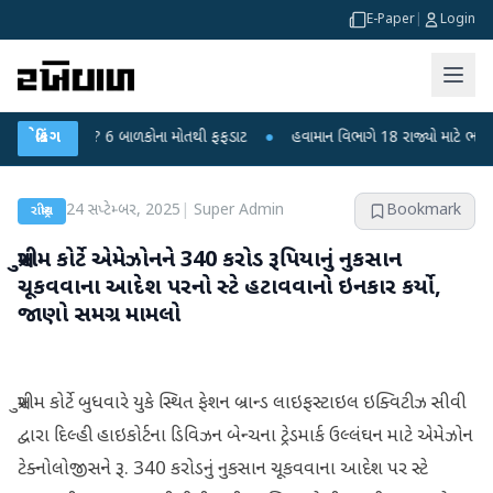
E-Paper
|
Login
ાંદીપુરા? 6 બાળકોના મોતથી ફફડાટ
બ્રેકિંગ
●
હવામાન વિભાગે 18 રાજ્યો માટે ભારે વરસાદન
24 સપ્ટેમ્બર, 2025
|
Super Admin
Bookmark
રાષ્ટ્રીય
સુપ્રીમ કોર્ટે એમેઝોનને 340 કરોડ રૂપિયાનું નુકસાન
ચૂકવવાના આદેશ પરનો સ્ટે હટાવવાનો ઇનકાર કર્યો,
જાણો સમગ્ર મામલો
સુપ્રીમ કોર્ટે બુધવારે યુકે સ્થિત ફેશન બ્રાન્ડ લાઇફસ્ટાઇલ ઇક્વિટીઝ સીવી
દ્વારા દિલ્હી હાઇકોર્ટના ડિવિઝન બેન્ચના ટ્રેડમાર્ક ઉલ્લંઘન માટે એમેઝોન
ટેક્નોલોજીસને રૂ. 340 કરોડનું નુકસાન ચૂકવવાના આદેશ પર સ્ટે