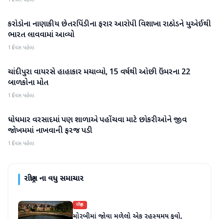
1 દિવસ પહેલા
કરોડોના નાણાકીય છેતરપિંડીના ફરાર આરોપી વિશાખા રાઠોડને યુએઈથી
રાષ્ટ્રીય
ભારત લાવવામાં આવ્યો
1 દિવસ પહેલા
ચાંદીપુરા વાયરસે હાહાકાર મચાવ્યો, 15 વર્ષથી ઓછી ઉંમરના 22
રાષ્ટ્રીય
બાળકોના મોત
1 દિવસ પહેલા
ધોધમાર વરસાદમાં પણ શાળાએ પહોંચવા માટે છોકરીઓને જીવ
રાષ્ટ્રીય
જોખમમાં નાખવાની ફરજ પડી
1 દિવસ પહેલા
રાષ્ટ્રીય
ના વધુ સમાચાર
રાષ્ટ્રીય
મોરબીમાં જોવા મળેલો એક રહસ્યમય કૂવો,