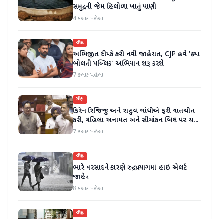
સમુદ્રની જેમ હિલોળા ખાતું પાણી
4 કલાક પહેલા
રાષ્ટ્રીય
અભિજીત દીપકે કરી નવી જાહેરાત, CJP હવે 'ક્યા
બોલતી પબ્લિક' અભિયાન શરૂ કરશે
7 કલાક પહેલા
રાષ્ટ્રીય
કિરેન રિજિજુ અને રાહુલ ગાંધીએ ફરી વાતચીત
કરી, મહિલા અનામત અને સીમાંકન બિલ પર ચર્ચા
કરી
7 કલાક પહેલા
રાષ્ટ્રીય
ભારે વરસાદને કારણે રુદ્રપ્રયાગમાં હાઇ એલર્ટ
જાહેર
8 કલાક પહેલા
રાષ્ટ્રીય