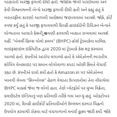
પડકારતી અરજી ફગાવી દીધી હતી. જસ્ટિસ જેબી પારડીવાલા અને
કેવી વિશ્વનાથનની બેન્ચે અરજી ફગાવી દીધી હતી અને કહ્યું હતું કે
બરતરફીના કારણો આગામી આદેશમાં જણાવવામાં આવશે. જોકે, કોર્ટે
સ્પષ્ટ કર્યું હતું કે અરજી ફગાવવાથી દિલ્હી હાઇકોર્ટની ડિવિઝન બેન્ચને
યોગ્યતાના આધારે કેસની સુનાવણી કરવાથી બાકાત રાખવામાં આવશે
નહીં. "બેવર્લી હિલ્સ પોલો ક્લબ" (BHPC) હોર્સ ટ્રેડમાર્કના માલિક,
લાઇફસ્ટાઇલ ઇક્વિટીઝ દ્વારા 2020 માં ટ્રેડમાર્ક કેસ શરૂ કરવામાં
આવ્યો હતો. કંપનીએ આરોપ લગાવ્યો હતો કે એમેઝોનની ભારતીય
શોપિંગ વેબસાઇટ પર સમાન લોગોવાળા કપડાં ઓછી કિંમતે વેચાઈ
રહ્યા છે. કંપનીએ દાવો કર્યો હતો કે Amazon.in પર એમેઝોનના
ખાનગી લેબલ "સિમ્બોલ્સ" હેઠળ વેચાતા ઉત્પાદનોમાં તેના નોંધાયેલા
BHPC માર્ક્સ જેવા જ લોગો હતા. તેણે પ્લેટફોર્મ પર મુખ્ય વિક્રેતા,
ક્લાઉડટેલ ઇન્ડિયાનું પણ પ્રતિવાદી તરીકે નામ આપ્યું હતું. ઓક્ટોબર
2020 માં, દિલ્હી હાઈકોર્ટે પ્રતિવાદીઓને ઉલ્લંઘન કરનાર ચિહ્નનો
ઉપયોગ કરવાથી રોકવા માટે વચગાળાનો મનાઈ હુકમ જારી કર્યો. જોકે