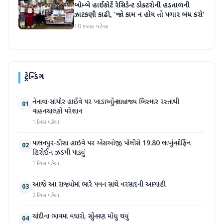
બોમ્બે હાઈકોર્ટે રેસિડેન્ટ ડોક્ટરોની હડતાળની
ઝાટકણી કાઢી, 'જો કામ ન હોય તો પગાર બંધ કરો'
10 કલાક પહેલા
ટ્રેન્ડિંગ
નેનાવા-સાંચોર હાઈવે પર ખાડાઓનું સામ્રાજ્ય બિસ્માર રસ્તાથી
01
વાહનચાલકો પરેશાન
1 દિવસ પહેલા
પાલનપુર-ડીસા હાઇવે પર એસઓજી પોલીસે 19.80 લાખનું મોર્ફિન
02
હિરોઈન ઝડપી પાડ્યું
1 દિવસ પહેલા
આજે આ રાજ્યોમાં ભારે પવન સાથે વરસાદની આગાહી
03
2 દિવસ પહેલા
ચાંદીના ભાવમાં વધારો, સોનું પણ મોંઘુ થયું
04