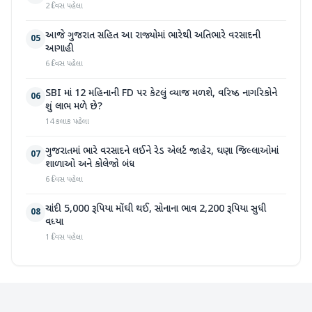
2 દિવસ પહેલા
આજે ગુજરાત સહિત આ રાજ્યોમાં ભારેથી અતિભારે વરસાદની
05
આગાહી
6 દિવસ પહેલા
SBI માં 12 મહિનાની FD પર કેટલું વ્યાજ મળશે, વરિષ્ઠ નાગરિકોને
06
શું લાભ મળે છે?
14 કલાક પહેલા
ગુજરાતમાં ભારે વરસાદને લઈને રેડ એલર્ટ જાહેર, ઘણા જિલ્લાઓમાં
07
શાળાઓ અને કોલેજો બંધ
6 દિવસ પહેલા
ચાંદી 5,000 રૂપિયા મોંઘી થઈ, સોનાના ભાવ 2,200 રૂપિયા સુધી
08
વધ્યા
1 દિવસ પહેલા