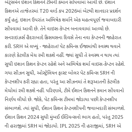
બેટ્સમેન ઇશાન કિશનને ટીમની કમાન સોંપવામાં આવી છે. ઇશાન
કિશનએ તાજેતરમાં T20 વર્લ્ડ કપ 2026માં બેટથી શાનદાર પ્રદર્શન
કર્યું હતું. ઇશાન ઉપરાંત અભિષેક શર્માને એક મહત્વપૂર્ણ જવાબદારી
સોંપવામાં આવી છે. તેને વાઇસ-કેપ્ટન બનાવવામાં આવ્યો છે.
સનરાઇઝર્સ હૈદરાબાદે ક્રિસમસના દિવસે તેના નવા કેપ્ટનની જાહેરાત
કરી. SRH એ લખ્યું - જાહેરાત! પેટ કમિન્સ ઈજામાંથી સ્વસ્થ થવાને
કારણે કેટલીક મેચ રમી શકશે નહીં. જ્યાં સુધી તે સ્વસ્થ ન થાય ત્યાં
સુધી ઇશાન કિશન કેપ્ટન રહેશે અને અભિષેક શર્મા વાઇસ-કેપ્ટન રહેશે.
ગયા સીઝન સુધી, ઓસ્ટ્રેલિયન ફાસ્ટ બોલર પેટ કમિન્સ SRH ની
કેપ્ટનશીપ કરી રહ્યા હતા, પરંતુ આ સીઝનમાં તે શરૂઆતની કેટલીક
મેચોમાં રમી શકશે નહીં. પરિણામે, ટીમે ઈશાન કિશનને કમાન સોંપવાનો
નિર્ણય લીધો છે. જોકે, પેટ કમિન્સ ટીમમાં જોડાયા પછી કેપ્ટનશીપ
સંભાળશે. ત્યાં સુધી, ઈશાન કિશન કેપ્ટનશીપની જવાબદારી સંભાળશે.
ઈશાન કિશન 2024 સુધી મુંબઈ ઈન્ડિયન્સનો ભાગ હતો, પરંતુ 2025
ની હરાજીમાં SRH માં જોડાયો. IPL 2025 ની હરાજીમાં, SRH એ