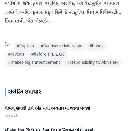
મલીંગોરા, શિવન કુમાર, અરવિંદ, અરવિંદ, અરવિંદ. હુસૈન, ઓમકાર
તરમાલે, અમિત કુમાર, પ્રફુલ હિંગે, ક્રેન્સ ફુલેત્રા, લિયામ લિવિંગસ્ટોન,
શિવમ માવી, જેક એડવર્ડ્સ.
ટેગ્સ:
#
Captain
#
Sunrisers Hyderabad
#
hands
#
reveals
#
before IPL 2026
#
makes big announcement
#
responsibility to Abhishek
સંબંધિત સમાચાર
વૈભવ સૂર્યવંશી હવે એક નવા અવતારમાં જોવા મળશે
રમતગમત
1 દિવસ પહેલા
રમતગમત