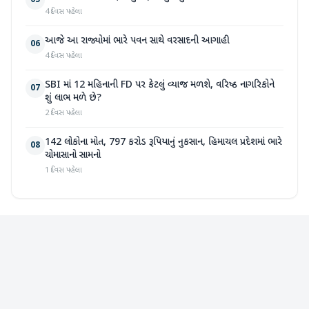
05
4 દિવસ પહેલા
આજે આ રાજ્યોમાં ભારે પવન સાથે વરસાદની આગાહી
06
4 દિવસ પહેલા
SBI માં 12 મહિનાની FD પર કેટલું વ્યાજ મળશે, વરિષ્ઠ નાગરિકોને
07
શું લાભ મળે છે?
2 દિવસ પહેલા
142 લોકોના મોત, 797 કરોડ રૂપિયાનું નુકસાન, હિમાચલ પ્રદેશમાં ભારે
08
ચોમાસાનો સામનો
1 દિવસ પહેલા