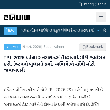
E-Paper
|
Login
T પરીક્ષા લીકના આરોપો પર રાહુલ ગાંધીએ કેન્દ્ર પર પ્રહાર કર્યા
બ્રેકિંગ
●
હિંમતનગરમાં રહ
19 માર્ચ, 2026
|
Super Admin
Bookmark
રમતગમત
IPL 2026 પહેલા સનરાઇઝર્સ હૈદરાબાદે મોટી જાહેરાત
કરી, કેપ્ટનનો ખુલાસો કર્યો, અભિષેકને સોંપી મોટી
જવાબદારી
ઇન્ડિયન પ્રીમિયર લીગ એટલે કે IPL 2026 28 માર્ચથી શરૂ થવાની છે.
આ પહેલા સનરાઇઝર્સ હૈદરાબાદે એક મોટી જાહેરાત કરી છે.
સનરાઇઝર્સ હૈદરાબાદે તેની ટીમના કેપ્ટનની જાહેરાત કરી છે. ડેશિંગ