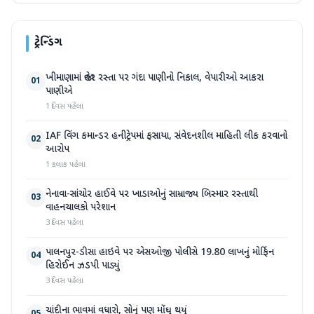
ટ્રેન્ડિંગ
ખીમાણામાં જાહેર રસ્તા પર ગંદા પાણીનો નિકાલ, વેપારીઓ આકરા
01
પાણીએ
1 દિવસ પહેલા
IAF વિંગ કમાન્ડર હનીટ્રેપમાં ફસાયા, સંવેદનશીલ માહિતી લીક કરવાનો
02
આરોપ
1 કલાક પહેલા
નેનાવા-સાંચોર હાઈવે પર ખાડાઓનું સામ્રાજ્ય બિસ્માર રસ્તાથી
03
વાહનચાલકો પરેશાન
3 દિવસ પહેલા
પાલનપુર-ડીસા હાઇવે પર એસઓજી પોલીસે 19.80 લાખનું મોર્ફિન
04
હિરોઈન ઝડપી પાડ્યું
3 દિવસ પહેલા
ચાંદીના ભાવમાં વધારો, સોનું પણ મોંઘુ થયું