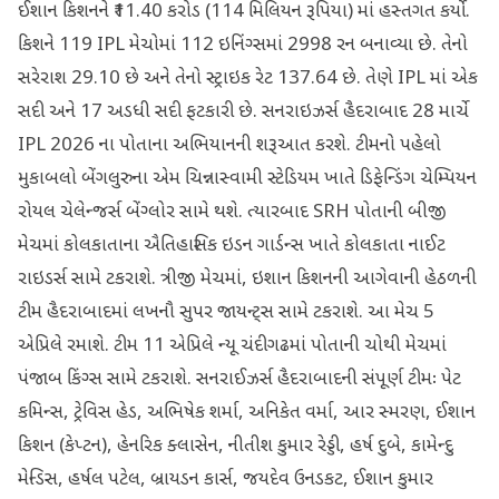
ઈશાન કિશનને ₹11.40 કરોડ (114 મિલિયન રૂપિયા) માં હસ્તગત કર્યો.
કિશને 119 IPL મેચોમાં 112 ઇનિંગ્સમાં 2998 રન બનાવ્યા છે. તેનો
સરેરાશ 29.10 છે અને તેનો સ્ટ્રાઇક રેટ 137.64 છે. તેણે IPL માં એક
સદી અને 17 અડધી સદી ફટકારી છે. સનરાઇઝર્સ હૈદરાબાદ 28 માર્ચે
IPL 2026 ના પોતાના અભિયાનની શરૂઆત કરશે. ટીમનો પહેલો
મુકાબલો બેંગલુરુના એમ ચિન્નાસ્વામી સ્ટેડિયમ ખાતે ડિફેન્ડિંગ ચેમ્પિયન
રોયલ ચેલેન્જર્સ બેંગ્લોર સામે થશે. ત્યારબાદ SRH પોતાની બીજી
મેચમાં કોલકાતાના ઐતિહાસિક ઇડન ગાર્ડન્સ ખાતે કોલકાતા નાઈટ
રાઇડર્સ સામે ટકરાશે. ત્રીજી મેચમાં, ઇશાન કિશનની આગેવાની હેઠળની
ટીમ હૈદરાબાદમાં લખનૌ સુપર જાયન્ટ્સ સામે ટકરાશે. આ મેચ 5
એપ્રિલે રમાશે. ટીમ 11 એપ્રિલે ન્યૂ ચંદીગઢમાં પોતાની ચોથી મેચમાં
પંજાબ કિંગ્સ સામે ટકરાશે. સનરાઈઝર્સ હૈદરાબાદની સંપૂર્ણ ટીમઃ પેટ
કમિન્સ, ટ્રેવિસ હેડ, અભિષેક શર્મા, અનિકેત વર્મા, આર સ્મરણ, ઈશાન
કિશન (કેપ્ટન), હેનરિક ક્લાસેન, નીતીશ કુમાર રેડ્ડી, હર્ષ દુબે, કામેન્દુ
મેન્ડિસ, હર્ષલ પટેલ, બ્રાયડન કાર્સ, જયદેવ ઉનડકટ, ઈશાન કુમાર