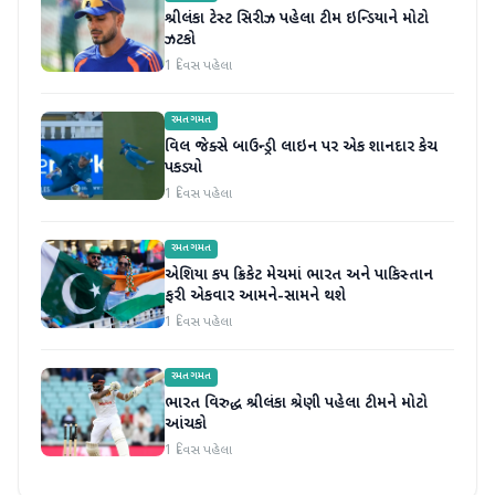
શ્રીલંકા ટેસ્ટ સિરીઝ પહેલા ટીમ ઇન્ડિયાને મોટો
ઝટકો
1 દિવસ પહેલા
રમતગમત
વિલ જેક્સે બાઉન્ડ્રી લાઇન પર એક શાનદાર કેચ
પકડ્યો
1 દિવસ પહેલા
રમતગમત
એશિયા કપ ક્રિકેટ મેચમાં ભારત અને પાકિસ્તાન
ફરી એકવાર આમને-સામને થશે
1 દિવસ પહેલા
રમતગમત
ભારત વિરુદ્ધ શ્રીલંકા શ્રેણી પહેલા ટીમને મોટો
આંચકો
1 દિવસ પહેલા