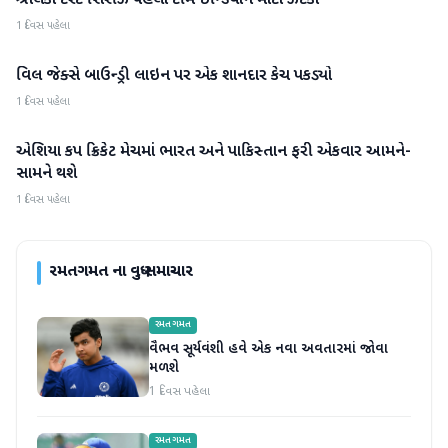
શ્રીલંકા ટેસ્ટ સિરીઝ પહેલા ટીમ ઇન્ડિયાને મોટો ઝટકો
1 દિવસ પહેલા
વિલ જેક્સે બાઉન્ડ્રી લાઇન પર એક શાનદાર કેચ પકડ્યો
રમતગમત
1 દિવસ પહેલા
એશિયા કપ ક્રિકેટ મેચમાં ભારત અને પાકિસ્તાન ફરી એકવાર આમને-
રમતગમત
સામને થશે
1 દિવસ પહેલા
રમતગમત
ના વધુ સમાચાર
રમતગમત
વૈભવ સૂર્યવંશી હવે એક નવા અવતારમાં જોવા
મળશે
1 દિવસ પહેલા
રમતગમત