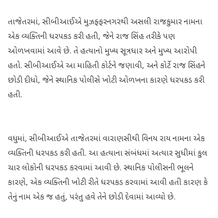
તાજેતરમાં, સીબીઆઈએ મુઝફ્ફરનગરથી અસલી રાજકુમાર નામના
એક વ્યક્તિની ધરપકડ કરી હતી, જેને રાજ સિંહ તરીકે પણ
ઓળખવામાં આવે છે. તે હત્યાનો મુખ્ય સૂત્રધાર અને મુખ્ય આરોપી
હતો. સીબીઆઈએ આ માહિતી કોર્ટને જણાવી, અને કોર્ટે રાજ સિંહને
છોડી દીધો, જેને સ્થાનિક પોલીસે ખોટી ઓળખના કારણે ધરપકડ કરી
હતી.
વધુમાં, સીબીઆઈએ તાજેતરમાં વારાણસીથી વિનય રાય નામના એક
વ્યક્તિની ધરપકડ કરી હતી. આ હત્યાના સંબંધમાં અત્યાર સુધીમાં કુલ
ચાર લોકોની ધરપકડ કરવામાં આવી છે. સ્થાનિક પોલીસની ભૂલને
કારણે, એક વ્યક્તિની ખોટી રીતે ધરપકડ કરવામાં આવી હતી કારણ કે
તેનું નામ એક જ હતું, પરંતુ હવે તેને છોડી દેવામાં આવ્યો છે.