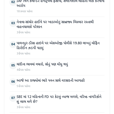
IAF વિંગ કમાન્ડર હનીટ્રેપમાં ફસાયા, સંવેદનશીલ માહિતી લીક કરવાનો
02
આરોપ
18 કલાક પહેલા
નેનાવા-સાંચોર હાઈવે પર ખાડાઓનું સામ્રાજ્ય બિસ્માર રસ્તાથી
03
વાહનચાલકો પરેશાન
3 દિવસ પહેલા
પાલનપુર-ડીસા હાઇવે પર એસઓજી પોલીસે 19.80 લાખનું મોર્ફિન
04
હિરોઈન ઝડપી પાડ્યું
3 દિવસ પહેલા
ચાંદીના ભાવમાં વધારો, સોનું પણ મોંઘુ થયું
05
4 દિવસ પહેલા
આજે આ રાજ્યોમાં ભારે પવન સાથે વરસાદની આગાહી
06
5 દિવસ પહેલા
SBI માં 12 મહિનાની FD પર કેટલું વ્યાજ મળશે, વરિષ્ઠ નાગરિકોને
07
શું લાભ મળે છે?
3 દિવસ પહેલા