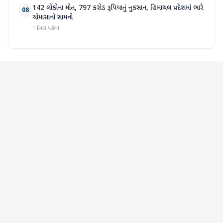
142 લોકોના મોત, 797 કરોડ રૂપિયાનું નુકસાન, હિમાચલ પ્રદેશમાં ભારે
08
ચોમાસાનો સામનો
1 દિવસ પહેલા