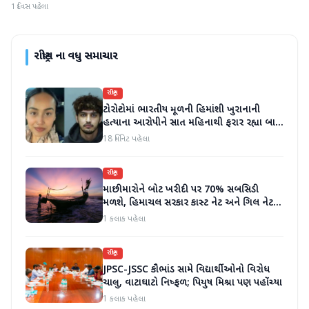
1 દિવસ પહેલા
રાષ્ટ્રીય
ના વધુ સમાચાર
રાષ્ટ્રીય
ટોરોન્ટોમાં ભારતીય મૂળની હિમાંશી ખુરાનાની
હત્યાના આરોપીને સાત મહિનાથી ફરાર રહ્યા બાદ
ધરપકડ કરવામાં આવી
18 મિનિટ પહેલા
રાષ્ટ્રીય
માછીમારોને બોટ ખરીદી પર 70% સબસિડી
મળશે, હિમાચલ સરકાર કાસ્ટ નેટ અને ગિલ નેટ
પર 90% સબસિડી આપશે
1 કલાક પહેલા
રાષ્ટ્રીય
JPSC-JSSC કૌભાંડ સામે વિદ્યાર્થીઓનો વિરોધ
ચાલુ, વાટાઘાટો નિષ્ફળ; પિયુષ મિશ્રા પણ પહોંચ્યા
1 કલાક પહેલા