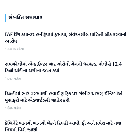
સંબંધિત સમાચાર
IAF વિંગ કમાન્ડર હનીટ્રેપમાં ફસાયા, સંવેદનશીલ માહિતી લીક કરવાનો
રાષ્ટ્રીય
આરોપ
18 કલાક પહેલા
રાયબરેલીમાં એન્કાઉન્ટર બાદ ચોરોની ગેંગની ધરપકડ, પોલીસે 12.4
રાષ્ટ્રીય
કિલો ચાંદીના દાગીના જપ્ત કર્યા
1 દિવસ પહેલા
દિલ્હીમાં ભારે વરસાદથી હવાઈ ટ્રાફિક પર ગંભીર અસર; ઈન્ડિગોએ
રાષ્ટ્રીય
મુસાફરો માટે એડવાઈઝરી જાહેર કરી
1 દિવસ પહેલા
કેબિનેટે ખાનગી ખાનગી બેંકને દિલ્હી આપી, ફી અને પ્રવેશ માટે નવા
રાષ્ટ્રીય
નિયમો વિશે જાણો