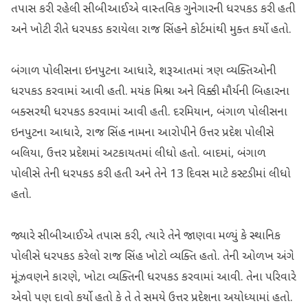
તપાસ કરી રહેલી સીબીઆઈએ વાસ્તવિક ગુનેગારની ધરપકડ કરી હતી
અને ખોટી રીતે ધરપકડ કરાયેલા રાજ સિંહને કોર્ટમાંથી મુક્ત કર્યો હતો.
બંગાળ પોલીસના ઇનપુટના આધારે, શરૂઆતમાં ત્રણ વ્યક્તિઓની
ધરપકડ કરવામાં આવી હતી. મયંક મિશ્રા અને વિક્કી મૌર્યની બિહારના
બક્સરથી ધરપકડ કરવામાં આવી હતી. દરમિયાન, બંગાળ પોલીસના
ઇનપુટના આધારે, રાજ સિંહ નામના આરોપીને ઉત્તર પ્રદેશ પોલીસે
બલિયા, ઉત્તર પ્રદેશમાં અટકાયતમાં લીધો હતો. બાદમાં, બંગાળ
પોલીસે તેની ધરપકડ કરી હતી અને તેને 13 દિવસ માટે કસ્ટડીમાં લીધો
હતો.
જ્યારે સીબીઆઈએ તપાસ કરી, ત્યારે તેને જાણવા મળ્યું કે સ્થાનિક
પોલીસે ધરપકડ કરેલો રાજ સિંહ ખોટો વ્યક્તિ હતો. તેની ઓળખ અંગે
મૂંઝવણને કારણે, ખોટા વ્યક્તિની ધરપકડ કરવામાં આવી. તેના પરિવારે
એવો પણ દાવો કર્યો હતો કે તે તે સમયે ઉત્તર પ્રદેશના અયોધ્યામાં હતો.