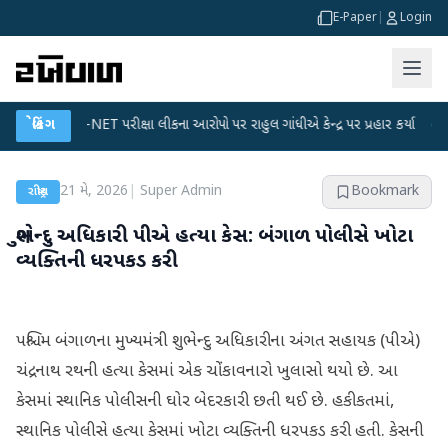
E-Paper
|
Login
UGC-NET પરીક્ષા લીકના આરોપો પર રાહુલ ગાંધીએ કેન્દ્ર પર પ્રહાર કર્યા
બ્રેકિંગ
●
હિંમતનગરમ
21 મે, 2026
|
Super Admin
Bookmark
રાષ્ટ્રીય
શુભેન્દુ અધિકારી પીએ હત્યા કેસ: બંગાળ પોલીસે ખોટા
વ્યક્તિની ધરપકડ કરી
પશ્ચિમ બંગાળના મુખ્યમંત્રી શુભેન્દુ અધિકારીના અંગત સહાયક (પીએ)
ચંદ્રનાથ રથની હત્યા કેસમાં એક ચોંકાવનારો ખુલાસો થયો છે. આ
કેસમાં સ્થાનિક પોલીસની ઘોર બેદરકારી છતી થઈ છે. હકીકતમાં,
સ્થાનિક પોલીસે હત્યા કેસમાં ખોટા વ્યક્તિની ધરપકડ કરી હતી. કેસની