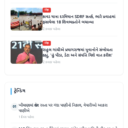
રાષ્ટ્રીય
કાવડ યાત્રા દરમિયાન SDRF સતર્ક, ભારે પ્રવાહમાં
ફસાયેલા 18 શિવભક્તોને બચાવ્યા
2 કલાક પહેલા
રાષ્ટ્રીય
રાહુલ ગાંધીએ પ્રયાગરાજમાં યુવાનોને સંબોધતા
કહ્યું, 'હું પીડા, ડેટા અને સંપત્તિ વિશે વાત કરીશ'
2 કલાક પહેલા
ટ્રેન્ડિંગ
ખીમાણામાં જાહેર રસ્તા પર ગંદા પાણીનો નિકાલ, વેપારીઓ આકરા
01
પાણીએ
1 દિવસ પહેલા