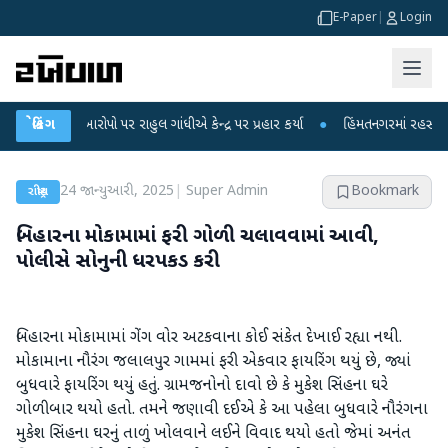
E-Paper
|
Login
કના આરોપો પર રાહુલ ગાંધીએ કેન્દ્ર પર પ્રહાર કર્યા
બ્રેકિંગ
●
હિંમતનગરમાં રહસ્યમય વાયરસ 
24 જાન્યુઆરી, 2025
|
Super Admin
Bookmark
રાષ્ટ્રીય
બિહારના મોકામામાં ફરી ગોળી ચલાવવામાં આવી,
પોલીસે સોનુની ધરપકડ કરી
બિહારના મોકામામાં ગેંગ વોર અટકવાના કોઈ સંકેત દેખાઈ રહ્યા નથી.
મોકામાના નૌરંગ જલાલપુર ગામમાં ફરી એકવાર ફાયરિંગ થયું છે, જ્યાં
બુધવારે ફાયરિંગ થયું હતું. ગ્રામજનોનો દાવો છે કે મુકેશ સિંહના ઘરે
ગોળીબાર થયો હતો. તમને જણાવી દઈએ કે આ પહેલા બુધવારે નૌરંગના
મુકેશ સિંહના ઘરનું તાળું ખોલવાને લઈને વિવાદ થયો હતો જેમાં અનંત