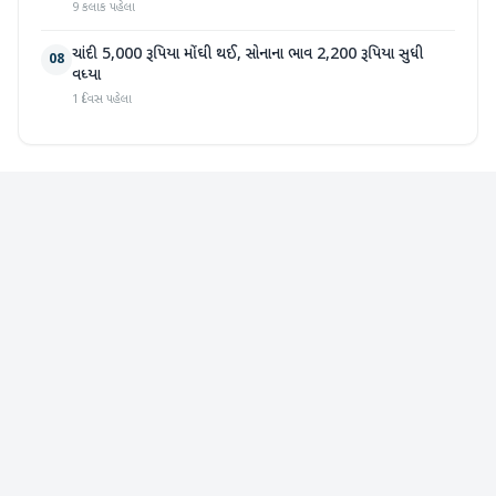
9 કલાક પહેલા
ચાંદી 5,000 રૂપિયા મોંઘી થઈ, સોનાના ભાવ 2,200 રૂપિયા સુધી
08
વધ્યા
1 દિવસ પહેલા