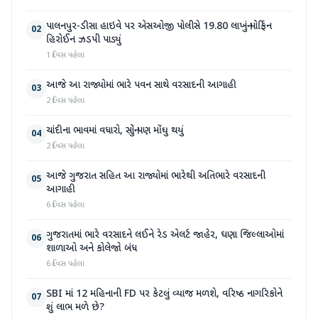
પાલનપુર-ડીસા હાઇવે પર એસઓજી પોલીસે 19.80 લાખનું મોર્ફિન
02
હિરોઈન ઝડપી પાડ્યું
1 દિવસ પહેલા
આજે આ રાજ્યોમાં ભારે પવન સાથે વરસાદની આગાહી
03
2 દિવસ પહેલા
ચાંદીના ભાવમાં વધારો, સોનું પણ મોંઘુ થયું
04
2 દિવસ પહેલા
આજે ગુજરાત સહિત આ રાજ્યોમાં ભારેથી અતિભારે વરસાદની
05
આગાહી
6 દિવસ પહેલા
ગુજરાતમાં ભારે વરસાદને લઈને રેડ એલર્ટ જાહેર, ઘણા જિલ્લાઓમાં
06
શાળાઓ અને કોલેજો બંધ
6 દિવસ પહેલા
SBI માં 12 મહિનાની FD પર કેટલું વ્યાજ મળશે, વરિષ્ઠ નાગરિકોને
07
શું લાભ મળે છે?