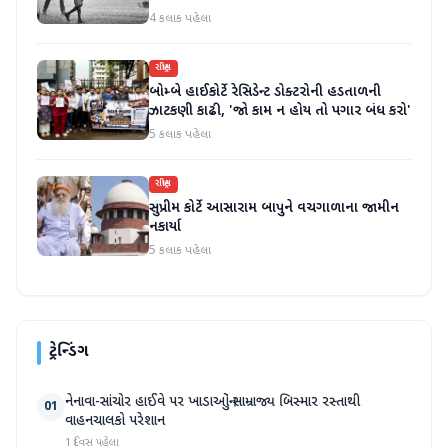
4 કલાક પહેલા
રાષ્ટ્રીય
બોમ્બે હાઈકોર્ટે રેસિડેન્ટ ડોક્ટરોની હડતાળની
ઝાટકણી કાઢી, 'જો કામ ન હોય તો પગાર બંધ કરો'
5 કલાક પહેલા
રાષ્ટ્રીય
સુપ્રીમ કોર્ટે આસારામ બાપુને વચગાળાના જામીન
નકાર્યા
5 કલાક પહેલા
ટ્રેન્ડિંગ
નેનાવા-સાંચોર હાઈવે પર ખાડાઓનું સામ્રાજ્ય બિસ્માર રસ્તાથી
01
વાહનચાલકો પરેશાન
1 દિવસ પહેલા