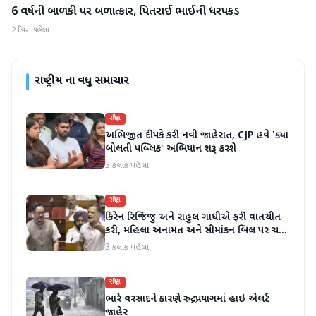
6 વર્ષની બાળકી પર બળાત્કાર, પિતરાઈ ભાઈની ધરપકડ
રાષ્ટ્રીય
2 દિવસ પહેલા
રાષ્ટ્રીય
ના વધુ સમાચાર
રાષ્ટ્રીય
અભિજીત દીપકે કરી નવી જાહેરાત, CJP હવે 'ક્યાં
બોલતી પબ્લિક' અભિયાન શરૂ કરશે
3 કલાક પહેલા
રાષ્ટ્રીય
કિરેન રિજિજુ અને રાહુલ ગાંધીએ ફરી વાતચીત
કરી, મહિલા અનામત અને સીમાંકન બિલ પર ચર્ચા
કરી
3 કલાક પહેલા
રાષ્ટ્રીય
ભારે વરસાદને કારણે રુદ્રપ્રયાગમાં હાઇ એલર્ટ
જાહેર