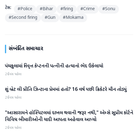
ટેગ્સ:
#
Police
#
Bihar
#
firing
#
Crime
#
Sonu
#
Second firing
#
Gun
#
Mokama
સંબંધિત સમાચાર
પંચકુલામાં નિવૃત્ત કેપ્ટનની પત્નીની હત્યાનો ભેદ ઉકેલાયો
રાષ્ટ્રીય
2 દિવસ પહેલા
શું બ્રેટ લી પ્રીતિ ઝિન્ટાના પ્રેમમાં હતો? 16 વર્ષ પછી ક્રિકેટરે મૌન તોડ્યું
રાષ્ટ્રીય
2 દિવસ પહેલા
"આસારામને હોસ્પિટલમાં દાખલ થવાની જરૂર નથી," એમ્સે સુપ્રીમ કોર્ટને
રાષ્ટ્રીય
વિવિધ બીમારીઓની યાદી આપતા અહેવાલ આપ્યો
2 દિવસ પહેલા