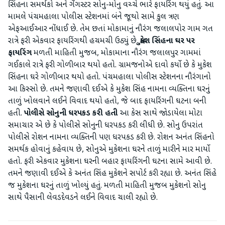
સિંહના સમર્થકો અને ગેંગસ્ટર સોનુ-મોનુ વચ્ચે ભારે ફાયરિંગ થયું હતું. આ
મામલે પંચમહાલા પોલીસ સ્ટેશનમાં બંને જૂથો સામે કુલ ત્રણ
એફઆઈઆર નોંધાઈ છે. તેમ છતાં મોકામાનું નૌરંગ જલાલપોર ગામ ગત
રાત્રે ફરી એકવાર ફાયરિંગથી હચમચી ઉઠ્યું છે.
મુકેશ સિંહના ઘર પર
ફાયરિંગ
મળતી માહિતી મુજબ, મોકામાના નૌરંગ જલાલપુર ગામમાં
ગઈકાલે રાત્રે ફરી ગોળીબાર થયો હતો. ગ્રામજનોએ દાવો કર્યો છે કે મુકેશ
સિંહના ઘરે ગોળીબાર થયો હતો. પંચમહાલા પોલીસ સ્ટેશનના નૌરંગાનો
આ કિસ્સો છે. તમને જણાવી દઈએ કે મુકેશ સિંહ નામના વ્યક્તિના ઘરનું
તાળું ખોલવાને લઈને વિવાદ થયો હતો, જે બાદ ફાયરિંગની ઘટના બની
હતી.
પોલીસે સોનુની ધરપકડ કરી હતી
આ કેસ સાથે જોડાયેલા મોટા
સમાચાર એ છે કે પોલીસે સોનુની ધરપકડ કરી લીધી છે. સોનુ ઉપરાંત
પોલીસે રોશન નામના વ્યક્તિની પણ ધરપકડ કરી છે. રોશન અનંત સિંહનો
સમર્થક હોવાનું કહેવાય છે, સોનુએ મુકેશના ઘરને તાળું મારીને માર માર્યો
હતો. ફરી એકવાર મુકેશના ઘરની બહાર ફાયરિંગની ઘટના સામે આવી છે.
તમને જણાવી દઈએ કે અનંત સિંહ મુકેશને સપોર્ટ કરી રહ્યા છે. અનંત સિંહે
જ મુકેશના ઘરનું તાળું ખોલ્યું હતું. મળતી માહિતી મુજબ મુકેશનો સોનુ
સાથે પૈસાની લેવડદેવડને લઈને વિવાદ ચાલી રહ્યો છે.