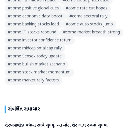
#
come FII inflows impact
#
come crude prices ease
#
come positive global cues
#
come rate cut hopes
#
come economic data boost
#
come sectoral rally
#
come banking stocks lead
#
come auto stocks jump
#
come IT stocks rebound
#
come market breadth strong
#
come investor confidence return
#
come midcap smallcap rally
#
come Sensex today update
#
come bullish market scenario
#
come stock market momentum
#
come market rally factors
સંબંધિત સમાચાર
શેરબજાર થોડા વધારા સાથે ખુલ્યું, આ મોટા શેર લાલ રંગમાં ખુલ્યા
બિઝનેસ