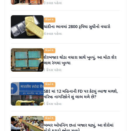
3 કલાક પહેલા
બિઝનેસ
ચાંદીના ભાવમાં 2800 રૂપિયા સુધીનો વધારો
4 કલાક પહેલા
બિઝનેસ
શેરબજાર થોડા વધારા સાથે ખુલ્યું, આ મોટા શેર
લાલ રંગમાં ખુલ્યા
1 દિવસ પહેલા
બિઝનેસ
SBI માં 12 મહિનાની FD પર કેટલું વ્યાજ મળશે,
વરિષ્ઠ નાગરિકોને શું લાભ મળે છે?
1 દિવસ પહેલા
બિઝનેસ
બમ્પર ઓપનિંગ છતાં બજાર ઘટ્યું, આ શેરોમાં