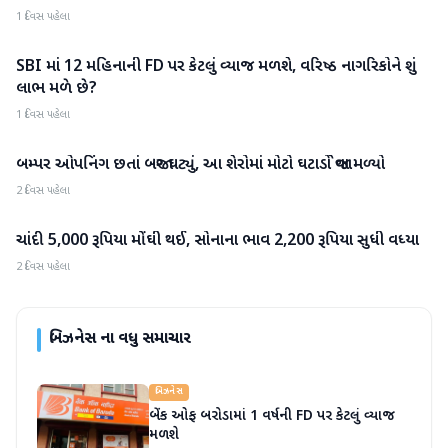
1 દિવસ પહેલા
SBI માં 12 મહિનાની FD પર કેટલું વ્યાજ મળશે, વરિષ્ઠ નાગરિકોને શું
બિઝનેસ
લાભ મળે છે?
1 દિવસ પહેલા
બમ્પર ઓપનિંગ છતાં બજાર ઘટ્યું, આ શેરોમાં મોટો ઘટાડો જોવા મળ્યો
બિઝનેસ
2 દિવસ પહેલા
ચાંદી 5,000 રૂપિયા મોંઘી થઈ, સોનાના ભાવ 2,200 રૂપિયા સુધી વધ્યા
બિઝનેસ
2 દિવસ પહેલા
બિઝનેસ
ના વધુ સમાચાર
બિઝનેસ
બેંક ઓફ બરોડામાં 1 વર્ષની FD પર કેટલું વ્યાજ
મળશે