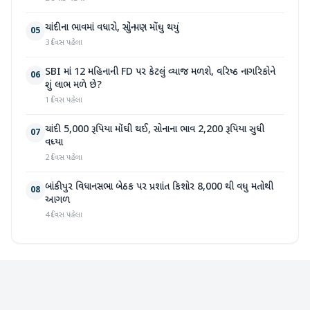
ચાંદીના ભાવમાં વધારો, સોનું પણ મોંઘુ થયું
05
3 દિવસ પહેલા
SBI માં 12 મહિનાની FD પર કેટલું વ્યાજ મળશે, વરિષ્ઠ નાગરિકોને
06
શું લાભ મળે છે?
1 દિવસ પહેલા
ચાંદી 5,000 રૂપિયા મોંઘી થઈ, સોનાના ભાવ 2,200 રૂપિયા સુધી
07
વધ્યા
2 દિવસ પહેલા
બાંકીપુર વિધાનસભા બેઠક પર પ્રશાંત કિશોર 8,000 થી વધુ મતોથી
08
આગળ
4 દિવસ પહેલા