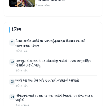
મોટો ઘટાડો જોવા મળ્યો
2 દિવસ પહેલા
ટ્રેન્ડિંગ
નેનાવા-સાંચોર હાઈવે પર ખાડાઓનું સામ્રાજ્ય બિસ્માર રસ્તાથી
01
વાહનચાલકો પરેશાન
2 દિવસ પહેલા
પાલનપુર-ડીસા હાઇવે પર એસઓજી પોલીસે 19.80 લાખનું મોર્ફિન
02
હિરોઈન ઝડપી પાડ્યું
2 દિવસ પહેલા
આજે આ રાજ્યોમાં ભારે પવન સાથે વરસાદની આગાહી
03
3 દિવસ પહેલા
ખીમાણામાં જાહેર રસ્તા પર ગંદા પાણીનો નિકાલ, વેપારીઓ આકરા
04
પાણીએ
2 કલાક પહેલા