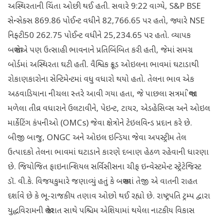
અસ્થિરતાની ચિંતા ઓછી થઈ હતી. સવારે 9:22 વાગ્યે, S&P BSE
સેન્સેક્સ 869.86 પોઈન્ટ વધીને 82,766.65 પર હતો, જ્યારે NSE
નિફ્ટી50 262.75 પોઈન્ટ વધીને 25,234.65 પર હતો. વ્યાપક
બજારોએ પણ ઉત્સાહી ભાવનાને પ્રતિબિંબિત કરી હતી, જેમાં સમગ્ર
બોર્ડમાં અસ્થિરતા ઘટી હતી. વૈશ્વિક ક્રૂડ ઓઇલના ભાવમાં ઘટાડાથી
રોકાણકારોના સેન્ટિમેન્ટમાં વધુ વધારો થયો હતો. તેલના ભાવ એક
અઠવાડિયાના નીચલા સ્તરે આવી ગયા હતા, જે પાછલા સત્રમાં જોવા
મળેલા તીવ્ર વધારાને ઉલટાવીને, પેઇન્ટ, ટાયર, એડહેસિવ્સ અને ઓઇલ
માર્કેટિંગ કંપનીઓ (OMCs) જેવા ક્ષેત્રોને ટેઇલવિન્ડ પ્રદાન કરે છે.
બીજી બાજુ, ONGC અને ઓઇલ ઇન્ડિયા જેવા અપસ્ટ્રીમ તેલ
ઉત્પાદકો તેલના ભાવમાં ઘટાડાને કારણે દબાણ હેઠળ રહેવાની ધારણા
છે. જિયોજિત ફાઇનાન્શિયલ સર્વિસીસના ચીફ ઇન્વેસ્ટમેન્ટ સ્ટ્રેટેજિસ્ટ
ડૉ. વી.કે. વિજયકુમારે જણાવ્યું હતું કે બજારમાં તેજી એ વાતની રાહત
દર્શાવે છે કે ભૂ-રાજકીય તણાવ ઓછો થઈ રહ્યો છે. રાષ્ટ્રપતિ ટ્રમ્પ દ્વારા
યુદ્ધવિરામની જાહેરાત સાથે પશ્ચિમ એશિયામાં થયેલા નાટકીય વિકાસ