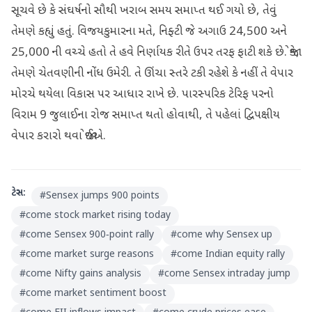
સૂચવે છે કે સંઘર્ષનો સૌથી ખરાબ સમય સમાપ્ત થઈ ગયો છે, તેવું
તેમણે કહ્યું હતું. વિજયકુમારના મતે, નિફ્ટી જે અગાઉ 24,500 અને
25,000 ની વચ્ચે હતો તે હવે નિર્ણાયક રીતે ઉપર તરફ ફાટી શકે છે. જોકે,
તેમણે ચેતવણીની નોંધ ઉમેરી. તે ઊંચા સ્તરે ટકી રહેશે કે નહીં તે વેપાર
મોરચે થયેલા વિકાસ પર આધાર રાખે છે. પારસ્પરિક ટેરિફ પરનો
વિરામ 9 જુલાઈના રોજ સમાપ્ત થતો હોવાથી, તે પહેલાં દ્વિપક્ષીય
વેપાર કરારો થવા જોઈએ.
ટેગ્સ:
#
Sensex jumps 900 points
#
come stock market rising today
#
come Sensex 900‑point rally
#
come why Sensex up
#
come market surge reasons
#
come Indian equity rally
#
come Nifty gains analysis
#
come Sensex intraday jump
#
come market sentiment boost