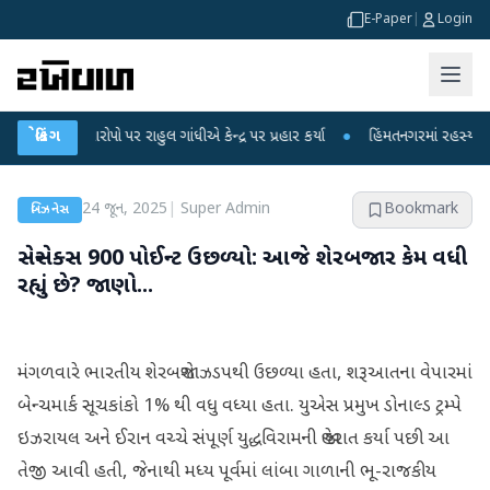
E-Paper
|
Login
ા આરોપો પર રાહુલ ગાંધીએ કેન્દ્ર પર પ્રહાર કર્યા
બ્રેકિંગ
●
હિંમતનગરમાં રહસ્યમય વાયરસ ક
24 જૂન, 2025
|
Super Admin
Bookmark
બિઝનેસ
સેન્સેક્સ 900 પોઈન્ટ ઉછળ્યો: આજે શેરબજાર કેમ વધી
રહ્યું છે? જાણો...
મંગળવારે ભારતીય શેરબજારો ઝડપથી ઉછળ્યા હતા, શરૂઆતના વેપારમાં
બેન્ચમાર્ક સૂચકાંકો 1% થી વધુ વધ્યા હતા. યુએસ પ્રમુખ ડોનાલ્ડ ટ્રમ્પે
ઇઝરાયલ અને ઈરાન વચ્ચે સંપૂર્ણ યુદ્ધવિરામની જાહેરાત કર્યા પછી આ
તેજી આવી હતી, જેનાથી મધ્ય પૂર્વમાં લાંબા ગાળાની ભૂ-રાજકીય