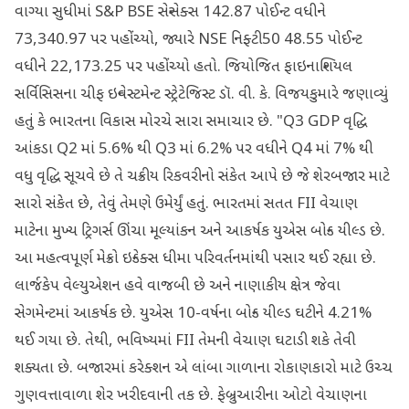
વાગ્યા સુધીમાં S&P BSE સેન્સેક્સ 142.87 પોઈન્ટ વધીને
73,340.97 પર પહોંચ્યો, જ્યારે NSE નિફ્ટી50 48.55 પોઈન્ટ
વધીને 22,173.25 પર પહોંચ્યો હતો. જિયોજિત ફાઇનાન્શિયલ
સર્વિસિસના ચીફ ઇન્વેસ્ટમેન્ટ સ્ટ્રેટેજિસ્ટ ડૉ. વી. કે. વિજયકુમારે જણાવ્યું
હતું કે ભારતના વિકાસ મોરચે સારા સમાચાર છે. "Q3 GDP વૃદ્ધિ
આંકડા Q2 માં 5.6% થી Q3 માં 6.2% પર વધીને Q4 માં 7% થી
વધુ વૃદ્ધિ સૂચવે છે તે ચક્રીય રિકવરીનો સંકેત આપે છે જે શેરબજાર માટે
સારો સંકેત છે, તેવું તેમણે ઉમેર્યું હતું. ભારતમાં સતત FII વેચાણ
માટેના મુખ્ય ટ્રિગર્સ ઊંચા મૂલ્યાંકન અને આકર્ષક યુએસ બોન્ડ યીલ્ડ છે.
આ મહત્વપૂર્ણ મેક્રો ઇન્ડેક્સ ધીમા પરિવર્તનમાંથી પસાર થઈ રહ્યા છે.
લાર્જકેપ વેલ્યુએશન હવે વાજબી છે અને નાણાકીય ક્ષેત્ર જેવા
સેગમેન્ટમાં આકર્ષક છે. યુએસ 10-વર્ષના બોન્ડ યીલ્ડ ઘટીને 4.21%
થઈ ગયા છે. તેથી, ભવિષ્યમાં FII તેમની વેચાણ ઘટાડી શકે તેવી
શક્યતા છે. બજારમાં કરેક્શન એ લાંબા ગાળાના રોકાણકારો માટે ઉચ્ચ
ગુણવત્તાવાળા શેર ખરીદવાની તક છે. ફેબ્રુઆરીના ઓટો વેચાણના