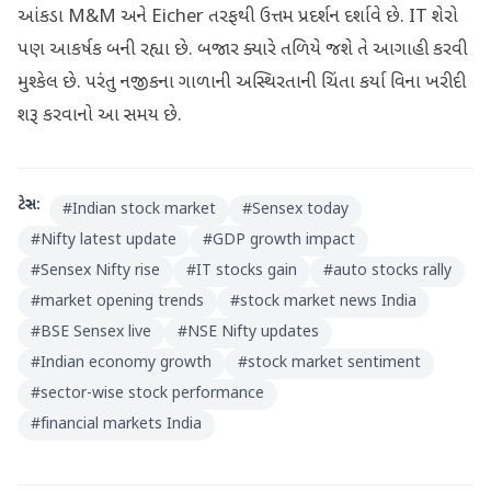
આંકડા M&M અને Eicher તરફથી ઉત્તમ પ્રદર્શન દર્શાવે છે. IT શેરો
પણ આકર્ષક બની રહ્યા છે. બજાર ક્યારે તળિયે જશે તે આગાહી કરવી
મુશ્કેલ છે. પરંતુ નજીકના ગાળાની અસ્થિરતાની ચિંતા કર્યા વિના ખરીદી
શરૂ કરવાનો આ સમય છે.
ટેગ્સ:
#
Indian stock market
#
Sensex today
#
Nifty latest update
#
GDP growth impact
#
Sensex Nifty rise
#
IT stocks gain
#
auto stocks rally
#
market opening trends
#
stock market news India
#
BSE Sensex live
#
NSE Nifty updates
#
Indian economy growth
#
stock market sentiment
#
sector-wise stock performance
#
financial markets India