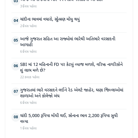
03
3 દિવસ પહેલા
ચાંદીના ભાવમાં વધારો, સોનું પણ મોંઘુ થયું
04
2 દિવસ પહેલા
આજે ગુજરાત સહિત આ રાજ્યોમાં ભારેથી અતિભારે વરસાદની
05
આગાહી
6 દિવસ પહેલા
SBI માં 12 મહિનાની FD પર કેટલું વ્યાજ મળશે, વરિષ્ઠ નાગરિકોને
06
શું લાભ મળે છે?
22 કલાક પહેલા
ગુજરાતમાં ભારે વરસાદને લઈને રેડ એલર્ટ જાહેર, ઘણા જિલ્લાઓમાં
07
શાળાઓ અને કોલેજો બંધ
6 દિવસ પહેલા
ચાંદી 5,000 રૂપિયા મોંઘી થઈ, સોનાના ભાવ 2,200 રૂપિયા સુધી
08
વધ્યા
1 દિવસ પહેલા