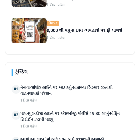
1 દિવસ પહેલા
બિઝનેસ
₹2,000 થી વધુના UPI વ્યવહારો પર ફી લાગશે
1 દિવસ પહેલા
ટ્રેન્ડિંગ
નેનાવા-સાંચોર હાઈવે પર ખાડાઓનું સામ્રાજ્ય બિસ્માર રસ્તાથી
01
વાહનચાલકો પરેશાન
1 દિવસ પહેલા
પાલનપુર-ડીસા હાઇવે પર એસઓજી પોલીસે 19.80 લાખનું મોર્ફિન
02
હિરોઈન ઝડપી પાડ્યું
1 દિવસ પહેલા
આજે આ રાજ્યોમાં ભારે પવન સાથે વરસાદની આગાહી