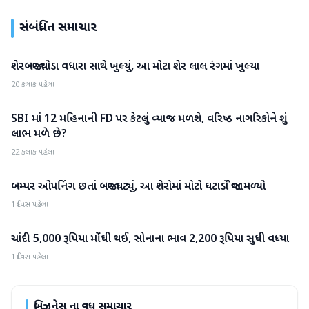
સંબંધિત સમાચાર
શેરબજાર થોડા વધારા સાથે ખુલ્યું, આ મોટા શેર લાલ રંગમાં ખુલ્યા
બિઝનેસ
20 કલાક પહેલા
SBI માં 12 મહિનાની FD પર કેટલું વ્યાજ મળશે, વરિષ્ઠ નાગરિકોને શું
બિઝનેસ
લાભ મળે છે?
22 કલાક પહેલા
બમ્પર ઓપનિંગ છતાં બજાર ઘટ્યું, આ શેરોમાં મોટો ઘટાડો જોવા મળ્યો
બિઝનેસ
1 દિવસ પહેલા
ચાંદી 5,000 રૂપિયા મોંઘી થઈ, સોનાના ભાવ 2,200 રૂપિયા સુધી વધ્યા
બિઝનેસ
1 દિવસ પહેલા
બિઝનેસ
ના વધુ સમાચાર