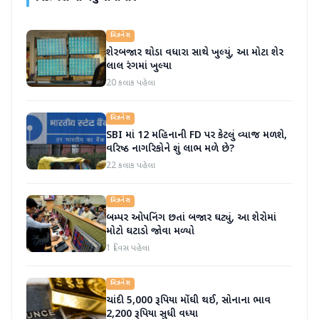
બિઝનેસ
શેરબજાર થોડા વધારા સાથે ખુલ્યું, આ મોટા શેર
લાલ રંગમાં ખુલ્યા
20 કલાક પહેલા
બિઝનેસ
SBI માં 12 મહિનાની FD પર કેટલું વ્યાજ મળશે,
વરિષ્ઠ નાગરિકોને શું લાભ મળે છે?
22 કલાક પહેલા
બિઝનેસ
બમ્પર ઓપનિંગ છતાં બજાર ઘટ્યું, આ શેરોમાં
મોટો ઘટાડો જોવા મળ્યો
1 દિવસ પહેલા
બિઝનેસ
ચાંદી 5,000 રૂપિયા મોંઘી થઈ, સોનાના ભાવ
2,200 રૂપિયા સુધી વધ્યા