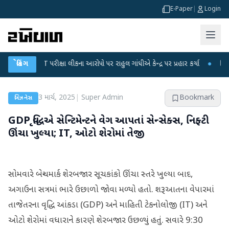
E-Paper
|
Login
-NET પરીક્ષા લીકના આરોપો પર રાહુલ ગાંધીએ કેન્દ્ર પર પ્રહાર કર્યા
બ્રેકિંગ
●
હિંમતનગરમાં
3 માર્ચ, 2025
|
Super Admin
Bookmark
બિઝનેસ
GDP વૃદ્ધિએ સેન્ટિમેન્ટને વેગ આપતાં સેન્સેક્સ, નિફ્ટી
ઊંચા ખુલ્યા; IT, ઓટો શેરોમાં તેજી
સોમવારે બેન્ચમાર્ક શેરબજાર સૂચકાંકો ઊંચા સ્તરે ખુલ્યા બાદ,
અગાઉના સત્રમાં ભારે ઉછાળો જોવા મળ્યો હતો. શરૂઆતના વેપારમાં
તાજેતરના વૃદ્ધિ આંકડા (GDP) અને માહિતી ટેકનોલોજી (IT) અને
ઓટો શેરોમાં વધારાને કારણે શેરબજાર ઉછળ્યું હતું. સવારે 9:30