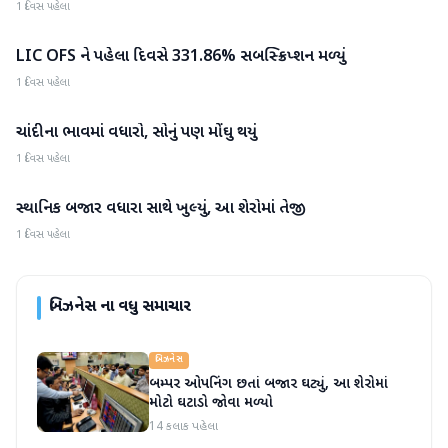
1 દિવસ પહેલા
LIC OFS ને પહેલા દિવસે 331.86% સબસ્ક્રિપ્શન મળ્યું
બિઝનેસ
1 દિવસ પહેલા
ચાંદીના ભાવમાં વધારો, સોનું પણ મોંઘુ થયું
બિઝનેસ
1 દિવસ પહેલા
સ્થાનિક બજાર વધારા સાથે ખુલ્યું, આ શેરોમાં તેજી
બિઝનેસ
1 દિવસ પહેલા
બિઝનેસ
ના વધુ સમાચાર
બિઝનેસ
બમ્પર ઓપનિંગ છતાં બજાર ઘટ્યું, આ શેરોમાં
મોટો ઘટાડો જોવા મળ્યો
14 કલાક પહેલા