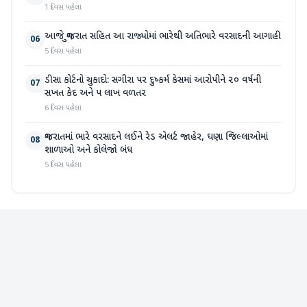
1 દિવસ પહેલા
આજે ગુજરાત સહિત આ રાજ્યોમાં ભારેથી અતિભારે વરસાદની આગાહી
06
5 દિવસ પહેલા
ડીસા કોર્ટનો ચુકાદો: સગીરા પર દુષ્કર્મ કેસમાં આરોપીને ૨૦ વર્ષની
07
સખત કેદ અને ૫ લાખ વળતર
6 દિવસ પહેલા
ગુજરાતમાં ભારે વરસાદને લઈને રેડ એલર્ટ જાહેર, ઘણા જિલ્લાઓમાં
08
શાળાઓ અને કોલેજો બંધ
5 દિવસ પહેલા