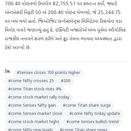
700.40 પોઇન્ટનો ઉપયોગ 82,755.51 પર સમાપ્ત કર્યો, જ્યારે
એનએસઈ નિફ્ટી 50 એ 200.40 પોઇન્ટ મેળવ્યો, જે 25,244.75
પર બંધ થયો હતો. જિઓજિટ ઇન્વેસ્ટમેન્ટ્સ લિમિટેડના રિસર્ચના વડા
વિનોદ નાયરે જણાવ્યું હતું કે, ઇક્વિટી બજારોએ મધ્ય પૂર્વમાં ભૌગોલિક
રાજકીય તનાવને સરળ કરીને અને ક્રૂડ તેલના ભાવમાં મધ્યસ્થતા દ્વારા
ટેકો આપ્યો છે.
ટેગ્સ:
#
Sensex closes 700 points higher
#
come Nifty crosses 25
#
200
#
come Titan stock rises 4%
#
come stock market rally today
#
come Sensex Nifty gain
#
come Titan share surge
#
come Sensex market close
#
come Nifty today update
#
come stock market highs
#
come Sensex bullish trend
#
come Nifty new levels
#
come Titan share news