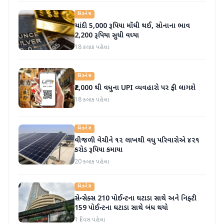
બિઝનેસ
ચાંદી 5,000 રૂપિયા મોંઘી થઈ, સોનાના ભાવ
2,200 રૂપિયા સુધી વધ્યા
18 કલાક પહેલા
બિઝનેસ
₹2,000 થી વધુના UPI વ્યવહારો પર ફી લાગશે
18 કલાક પહેલા
બિઝનેસ
વીજળી વેચીને ૧૨ લાખથી વધુ પરિવારોએ ૪૨૧
કરોડ રૂપિયા કમાયા
20 કલાક પહેલા
બિઝનેસ
સેન્સેક્સ 210 પોઈન્ટના ઘટાડા સાથે અને નિફ્ટી
159 પોઈન્ટના ઘટાડા સાથે બંધ થયો
1 દિવસ પહેલા