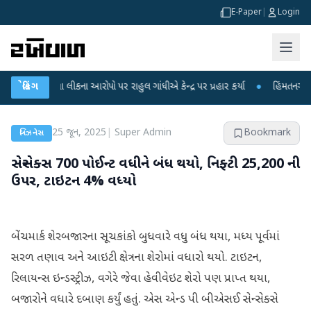
E-Paper
|
Login
રીક્ષા લીકના આરોપો પર રાહુલ ગાંધીએ કેન્દ્ર પર પ્રહાર કર્યા
બ્રેકિંગ
●
હિંમતનગરમાં રહસ્ય
25 જૂન, 2025
|
Super Admin
Bookmark
બિઝનેસ
સેન્સેક્સ 700 પોઈન્ટ વધીને બંધ થયો, નિફ્ટી 25,200 ની
ઉપર, ટાઇટન 4% વધ્યો
બેંચમાર્ક શેરબજારના સૂચકાંકો બુધવારે વધુ બંધ થયા, મધ્ય પૂર્વમાં
સરળ તણાવ અને આઇટી ક્ષેત્રના શેરોમાં વધારો થયો. ટાઇટન,
રિલાયન્સ ઇન્ડસ્ટ્રીઝ, વગેરે જેવા હેવીવેઇટ શેરો પણ પ્રાપ્ત થયા,
બજારોને વધારે દબાણ કર્યું હતું. એસ એન્ડ પી બીએસઈ સેન્સેક્સે