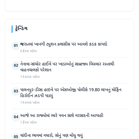
ટ્રેન્ડિંગ
ગુજરાતમાં ખાનગી ટ્યુશન ક્લાસીસ પર આવશે કડક કાયદો
01
6 દિવસ પહેલા
નેનાવા-સાંચોર હાઈવે પર ખાડાઓનું સામ્રાજ્ય બિસ્માર રસ્તાથી
02
વાહનચાલકો પરેશાન
14 કલાક પહેલા
પાલનપુર-ડીસા હાઇવે પર એસઓજી પોલીસે 19.80 લાખનું મોર્ફિન
03
હિરોઈન ઝડપી પાડ્યું
14 કલાક પહેલા
આજે આ રાજ્યોમાં ભારે પવન સાથે વરસાદની આગાહી
04
1 દિવસ પહેલા
ચાંદીના ભાવમાં વધારો, સોનું પણ મોંઘુ થયું
05