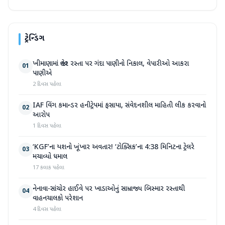
ટ્રેન્ડિંગ
ખીમાણામાં જાહેર રસ્તા પર ગંદા પાણીનો નિકાલ, વેપારીઓ આકરા
01
પાણીએ
2 દિવસ પહેલા
IAF વિંગ કમાન્ડર હનીટ્રેપમાં ફસાયા, સંવેદનશીલ માહિતી લીક કરવાનો
02
આરોપ
1 દિવસ પહેલા
‘KGF’ના યશનો ખૂંખાર અવતાર! ‘ટોક્સિક’ના 4:38 મિનિટના ટ્રેલરે
03
મચાવ્યો ધમાલ
17 કલાક પહેલા
નેનાવા-સાંચોર હાઈવે પર ખાડાઓનું સામ્રાજ્ય બિસ્માર રસ્તાથી
04
વાહનચાલકો પરેશાન
4 દિવસ પહેલા