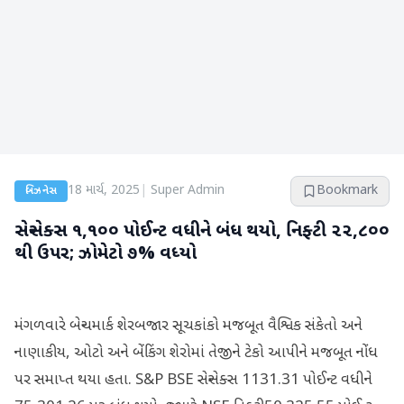
18 માર્ચ, 2025
|
Super Admin
Bookmark
બિઝનેસ
સેન્સેક્સ ૧,૧૦૦ પોઈન્ટ વધીને બંધ થયો, નિફ્ટી ૨૨,૮૦૦
થી ઉપર; ઝોમેટો ૭% વધ્યો
મંગળવારે બેન્ચમાર્ક શેરબજાર સૂચકાંકો મજબૂત વૈશ્વિક સંકેતો અને
નાણાકીય, ઓટો અને બેંકિંગ શેરોમાં તેજીને ટેકો આપીને મજબૂત નોંધ
પર સમાપ્ત થયા હતા. S&P BSE સેન્સેક્સ 1131.31 પોઈન્ટ વધીને