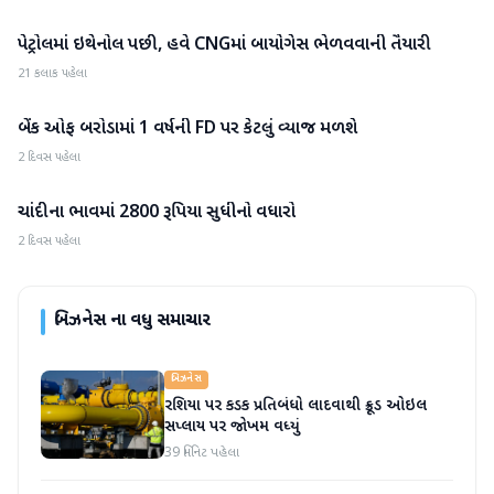
પેટ્રોલમાં ઇથેનોલ પછી, હવે CNGમાં બાયોગેસ ભેળવવાની તૈયારી
બિઝનેસ
21 કલાક પહેલા
બેંક ઓફ બરોડામાં 1 વર્ષની FD પર કેટલું વ્યાજ મળશે
બિઝનેસ
2 દિવસ પહેલા
ચાંદીના ભાવમાં 2800 રૂપિયા સુધીનો વધારો
બિઝનેસ
2 દિવસ પહેલા
બિઝનેસ
ના વધુ સમાચાર
બિઝનેસ
રશિયા પર કડક પ્રતિબંધો લાદવાથી ક્રૂડ ઓઇલ
સપ્લાય પર જોખમ વધ્યું
39 મિનિટ પહેલા