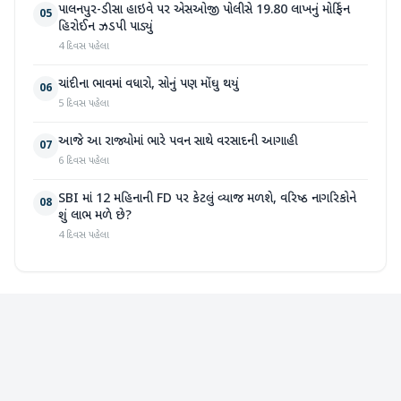
પાલનપુર-ડીસા હાઇવે પર એસઓજી પોલીસે 19.80 લાખનું મોર્ફિન
05
હિરોઈન ઝડપી પાડ્યું
4 દિવસ પહેલા
ચાંદીના ભાવમાં વધારો, સોનું પણ મોંઘુ થયું
06
5 દિવસ પહેલા
આજે આ રાજ્યોમાં ભારે પવન સાથે વરસાદની આગાહી
07
6 દિવસ પહેલા
SBI માં 12 મહિનાની FD પર કેટલું વ્યાજ મળશે, વરિષ્ઠ નાગરિકોને
08
શું લાભ મળે છે?
4 દિવસ પહેલા