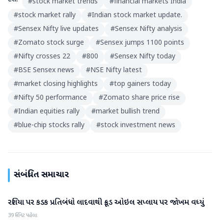
#
stock market trends
#
financial markets India
#
stock market rally
#
Indian stock market update.
#
Sensex Nifty live updates
#
Sensex Nifty analysis
#
Zomato stock surge
#
Sensex jumps 1100 points
#
Nifty crosses 22
#
800
#
Sensex Nifty today
#
BSE Sensex news
#
NSE Nifty latest
#
market closing highlights
#
top gainers today
#
Nifty 50 performance
#
Zomato share price rise
#
Indian equities rally
#
market bullish trend
#
blue-chip stocks rally
#
stock investment news
સંબંધિત સમાચાર
રશિયા પર કડક પ્રતિબંધો લાદવાથી ક્રૂડ ઓઇલ સપ્લાય પર જોખમ વધ્યું
બિઝનેસ
39 મિનિટ પહેલા