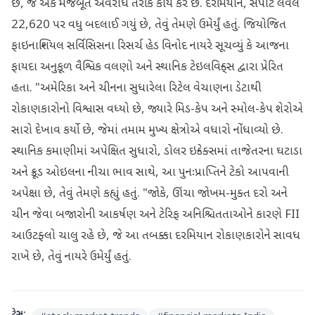
છે, જે એક મજબૂત અવરોધ તરીકે કાર્ય કરે છે. દરમિયાન, સપોર્ટ લેવલ
22,620 પર વધુ બદલાઈ ગયું છે, તેવું તેમણે ઉમેર્યું હતું. જિયોજિત
ફાઇનાન્શિયલ સર્વિસિસના રિસર્ચ હેડ વિનોદ નાયરે સૂચવ્યું કે આજના
ફાયદા અનુકૂળ વૈશ્વિક વલણો અને સ્થાનિક ટેઇલવિન્ડ્સ દ્વારા પ્રેરિત
હતા. "અમેરિકા અને ચીનના સુધારેલા રિટેલ વેચાણના ડેટાથી
રોકાણકારોનો વિશ્વાસ વધ્યો છે, જ્યારે મિડ-કેપ અને સ્મોલ-કેપ શેરોએ
સારો દેખાવ કર્યો છે, જેમાં તમામ મુખ્ય ક્ષેત્રોએ વધારો નોંધાવ્યો છે.
સ્થાનિક કમાણીમાં અપેક્ષિત સુધારો, ડોલર ઇન્ડેક્સમાં તાજેતરના ઘટાડા
અને ક્રૂડ ઓઇલના નીચા ભાવ સાથે, આ પુનઃપ્રાપ્તિને ટેકો આપવાની
અપેક્ષા છે, તેવું તેમણે કહ્યું હતું. "જોકે, ઊંચા જોખમ-મુક્ત દરો અને
ચીન જેવા બજારોની આકર્ષણ અને ટેરિફ અનિશ્ચિતતાઓને કારણે FII
આઉટફ્લો ચાલુ રહે છે, જે આ તબક્કા દરમિયાન રોકાણકારોને સાવધ
રાખે છે, તેવું નાયરે ઉમેર્યું હતું.
ટેગ્સ: