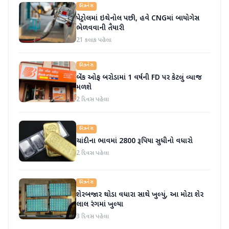
બિઝનેસ
પેટ્રોલમાં ઇથેનોલ પછી, હવે CNGમાં બાયોગેસ
ભેળવવાની તૈયારી
21 કલાક પહેલા
બિઝનેસ
બેંક ઓફ બરોડામાં 1 વર્ષની FD પર કેટલું વ્યાજ
મળશે
2 દિવસ પહેલા
બિઝનેસ
ચાંદીના ભાવમાં 2800 રૂપિયા સુધીનો વધારો
2 દિવસ પહેલા
બિઝનેસ
શેરબજાર થોડા વધારા સાથે ખુલ્યું, આ મોટા શેર
લાલ રંગમાં ખુલ્યા
3 દિવસ પહેલા