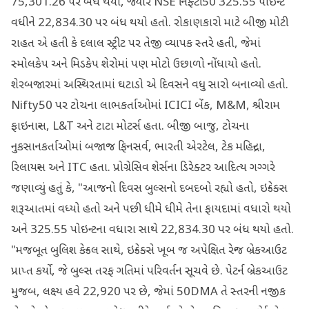
75,301.26 પર બંધ થયો, જ્યારે NSE નિફ્ટી50 325.55 પોઈન્ટ
વધીને 22,834.30 પર બંધ થયો હતો. રોકાણકારો માટે બીજી મોટી
રાહત એ હતી કે દલાલ સ્ટ્રીટ પર તેજી વ્યાપક સ્તરે હતી, જેમાં
સ્મોલકેપ અને મિડકેપ શેરોમાં પણ મોટો ઉછાળો નોંધાયો હતો.
શેરબજારમાં અસ્થિરતામાં ઘટાડો એ દિવસને વધુ સારો બનાવ્યો હતો.
Nifty50 પર ટોચના લાભકર્તાઓમાં ICICI બેંક, M&M, શ્રીરામ
ફાઇનાન્સ, L&T અને ટાટા મોટર્સ હતા. બીજી બાજુ, ટોચના
નુકસાનકર્તાઓમાં બજાજ ફિનસર્વ, ભારતી એરટેલ, ટેક મહિન્દ્રા,
રિલાયન્સ અને ITC હતા. પ્રોગ્રેસિવ શેર્સના ડિરેક્ટર આદિત્ય ગગ્ગરે
જણાવ્યું હતું કે, "આજનો દિવસ બુલ્સનો દબદબો રહ્યો હતો, ઇન્ડેક્સ
શરૂઆતમાં વધ્યો હતો અને પછી ધીમે ધીમે તેના ફાયદામાં વધારો થયો
અને 325.55 પોઇન્ટના વધારા સાથે 22,834.30 પર બંધ થયો હતો.
"મજબૂત બુલિશ કેન્ડલ સાથે, ઇન્ડેક્સે ખૂબ જ અપેક્ષિત રેન્જ બ્રેકઆઉટ
પ્રાપ્ત કર્યો, જે બુલ્સ તરફ ગતિમાં પરિવર્તન સૂચવે છે. પેટર્ન બ્રેકઆઉટ
મુજબ, લક્ષ્ય હવે 22,920 પર છે, જેમાં 50DMA તે સ્તરની નજીક