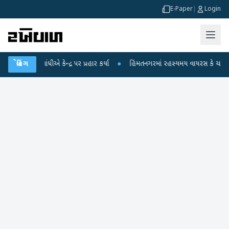
E-Paper
|
Login
ંધીએ કેન્દ્ર પર પ્રહાર કર્યા
બ્રેકિંગ
●
હિંમતનગરમાં રહસ્યમય વાયરસ કે ચાંદીપુરા? 6 બાળ