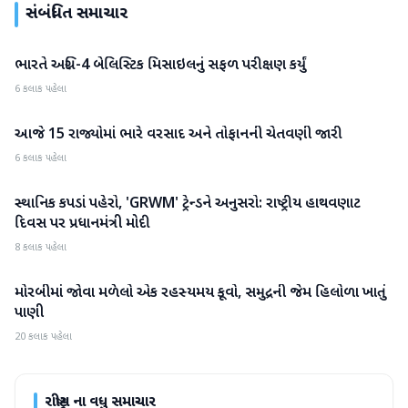
સંબંધિત સમાચાર
ભારતે અગ્નિ-4 બેલિસ્ટિક મિસાઇલનું સફળ પરીક્ષણ કર્યું
રાષ્ટ્રીય
6 કલાક પહેલા
આજે 15 રાજ્યોમાં ભારે વરસાદ અને તોફાનની ચેતવણી જારી
રાષ્ટ્રીય
6 કલાક પહેલા
સ્થાનિક કપડાં પહેરો, 'GRWM' ટ્રેન્ડને અનુસરો: રાષ્ટ્રીય હાથવણાટ
રાષ્ટ્રીય
દિવસ પર પ્રધાનમંત્રી મોદી
8 કલાક પહેલા
મોરબીમાં જોવા મળેલો એક રહસ્યમય કૂવો, સમુદ્રની જેમ હિલોળા ખાતું
રાષ્ટ્રીય
પાણી
20 કલાક પહેલા
રાષ્ટ્રીય
ના વધુ સમાચાર