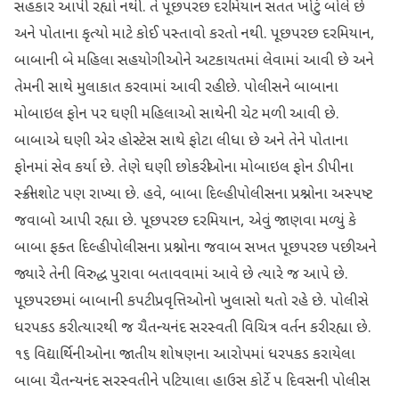
સહકાર આપી રહ્યો નથી. તે પૂછપરછ દરમિયાન સતત ખોટું બોલે છે
અને પોતાના કૃત્યો માટે કોઈ પસ્તાવો કરતો નથી. પૂછપરછ દરમિયાન,
બાબાની બે મહિલા સહયોગીઓને અટકાયતમાં લેવામાં આવી છે અને
તેમની સાથે મુલાકાત કરવામાં આવી રહી છે. પોલીસને બાબાના
મોબાઇલ ફોન પર ઘણી મહિલાઓ સાથેની ચેટ મળી આવી છે.
બાબાએ ઘણી એર હોસ્ટેસ સાથે ફોટા લીધા છે અને તેને પોતાના
ફોનમાં સેવ કર્યા છે. તેણે ઘણી છોકરીઓના મોબાઇલ ફોન ડીપીના
સ્ક્રીનશોટ પણ રાખ્યા છે. હવે, બાબા દિલ્હી પોલીસના પ્રશ્નોના અસ્પષ્ટ
જવાબો આપી રહ્યા છે. પૂછપરછ દરમિયાન, એવું જાણવા મળ્યું કે
બાબા ફક્ત દિલ્હી પોલીસના પ્રશ્નોના જવાબ સખત પૂછપરછ પછી અને
જ્યારે તેની વિરુદ્ધ પુરાવા બતાવવામાં આવે છે ત્યારે જ આપે છે.
પૂછપરછમાં બાબાની કપટી પ્રવૃત્તિઓનો ખુલાસો થતો રહે છે. પોલીસે
ધરપકડ કરી ત્યારથી જ ચૈતન્યનંદ સરસ્વતી વિચિત્ર વર્તન કરી રહ્યા છે.
૧૬ વિદ્યાર્થિનીઓના જાતીય શોષણના આરોપમાં ધરપકડ કરાયેલા
બાબા ચૈતન્યનંદ સરસ્વતીને પટિયાલા હાઉસ કોર્ટે ૫ દિવસની પોલીસ