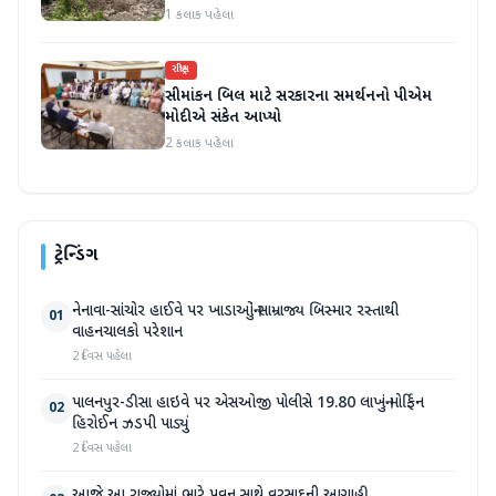
1 કલાક પહેલા
રાષ્ટ્રીય
સીમાંકન બિલ માટે સરકારના સમર્થનનો પીએમ
મોદીએ સંકેત આપ્યો
2 કલાક પહેલા
ટ્રેન્ડિંગ
નેનાવા-સાંચોર હાઈવે પર ખાડાઓનું સામ્રાજ્ય બિસ્માર રસ્તાથી
01
વાહનચાલકો પરેશાન
2 દિવસ પહેલા
પાલનપુર-ડીસા હાઇવે પર એસઓજી પોલીસે 19.80 લાખનું મોર્ફિન
02
હિરોઈન ઝડપી પાડ્યું
2 દિવસ પહેલા
આજે આ રાજ્યોમાં ભારે પવન સાથે વરસાદની આગાહી