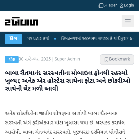
E-Paper
|
Login
ન્દ્ર પર પ્રહાર કર્યા
બ્રેકિંગ
●
હિંમતનગરમાં રહસ્યમય વાયરસ કે ચાંદીપુરા? 6 બાળકોના મો
30 સપ્ટેમ્બર, 2025
|
Super Admin
Bookmark
રાષ્ટ્રીય
બાબા ચૈતન્યાનંદ સરસ્વતીના મોબાઇલ ફોનથી રહસ્યો
ખુલ્યા; અનેક એર હોસ્ટેસ સાથેના ફોટા અને છોકરીઓ
સાથેની ચેટ મળી આવી
અનેક છોકરીઓના જાતીય શોષણના આરોપી બાબા ચૈતન્યનંદ
સરસ્વતી અંગે ફરી એકવાર મોટા ખુલાસા થયા છે. ધરપકડ કરાયેલ
આરોપી, બાબા ચૈતન્યનંદ સરસ્વતી, પૂછપરછ દરમિયાન પોલીસને