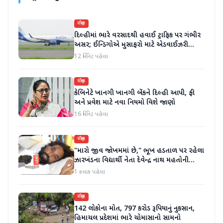
રાષ્ટ્રીય
દિલ્હીમાં ભારે વરસાદથી હવાઈ ટ્રાફિક પર ગંભીર
અસર; ઈન્ડિગોએ મુસાફરો માટે એડવાઈઝરી
જાહેર કરી
12 મિનિટ પહેલા
રાષ્ટ્રીય
કેબિનેટે ખાનગી ખાનગી બેંકને દિલ્હી આપી, ફી
અને પ્રવેશ માટે નવા નિયમો વિશે જાણો
16 મિનિટ પહેલા
રાષ્ટ્રીય
"મારો જીવ જોખમમાં છે," ભૂખ હડતાળ પર રહેલા
ઝારખંડના વિદ્યાર્થી નેતા દેવેન્દ્ર નાથ મહતોની
તબિયત ખરાબ
1 કલાક પહેલા
રાષ્ટ્રીય
142 લોકોના મોત, 797 કરોડ રૂપિયાનું નુકસાન,
હિમાચલ પ્રદેશમાં ભારે ચોમાસાનો સામનો