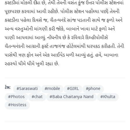
કસ્ટડીમાં મોકલી દીધા છે, તેથી તેમની વસંત કુંજ ઉત્તર પોલીસ સ્ટેશનમાં
પૂછપરછ કરવામાં આવી રહી છે. પોલીસ સ્ટેશન પહોંચ્યા પછી, તેમની
કસ્ટડીના પહેલા દિવસે જ, ચૈતન્યનંદે સાંજ પડતાની સાથે જ ફળો અને
અન્ય વસ્તુઓની માંગણી કરી. જોકે, બાબાને ખાવા માટે ફળો અને
પાણી આપવામાં આવ્યું. નોંધનીય છે કે રવિવારે દિલ્હી પોલીસે
ચૈતન્યનંદની આગ્રાની ફર્સ્ટ તાજગંજ હોટેલમાંથી ધરપકડ કરી હતી. તેની
પાસેથી ત્રણ ફોન અને એક આઈપેડ મળી આવ્યું હતું. હવે, બાબાના
રહસ્યો ધીમે ધીમે ખુલી રહ્યા છે.
ટેગ્સ:
#
Saraswati
#
mobile
#
GIRL
#
phone
#
Photos
#
chat
#
Baba Chaitanya Nand
#
Khulta
#
Hostess