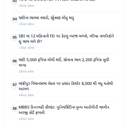
03
3 દિવસ પહેલા
ચાંદીના ભાવમાં વધારો, સોનું પણ મોંઘુ થયું
04
3 દિવસ પહેલા
SBI માં 12 મહિનાની FD પર કેટલું વ્યાજ મળશે, વરિષ્ઠ નાગરિકોને
05
શું લાભ મળે છે?
1 દિવસ પહેલા
ચાંદી 5,000 રૂપિયા મોંઘી થઈ, સોનાના ભાવ 2,200 રૂપિયા સુધી
06
વધ્યા
2 દિવસ પહેલા
બાંકીપુર વિધાનસભા બેઠક પર પ્રશાંત કિશોર 8,000 થી વધુ મતોથી
07
આગળ
4 દિવસ પહેલા
MBBS ઉત્તરવહી કૌભાંડ: યુનિવર્સિટીના મુખ્ય આરોપીની જામીન
08
અરજી કોર્ટે ફગાવી
6 દિવસ પહેલા