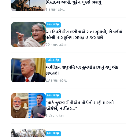
મિસાઇલ આપી, યુક્રેન ગુસ્સે ભરાયું
1 કલાક પહેલા
આંતરરાષ્ટ્રીય
આ દિવસે શેખ હસીનાએ સત્તા ગુમાવી, બે વર્ષમાં
પહેલી વાર દુનિયા સમક્ષ હાજર થશે
22 કલાક પહેલા
આંતરરાષ્ટ્રીય
અમેરિકન રાષ્ટ્રપતિ પર હુમલો કરવાનું વધુ એક
કાવતરું!
23 કલાક પહેલા
આંતરરાષ્ટ્રીય
"માર્ક ઝુકરબર્ગે પીએમ મોદીની માફી માંગવી
જોઈએ, નહીંતર..."
1 દિવસ પહેલા
આંતરરાષ્ટ્રીય