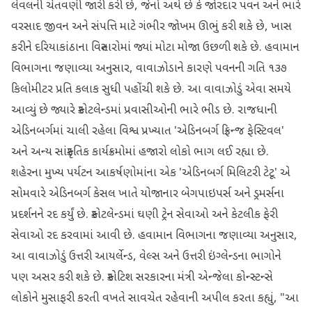
લેવલની ચેતવણી જારી કરી છે, જેનો અર્થ છે કે જોરદાર પવન અને ભારે
વરસાદ જીવન અને સંપત્તિ માટે ગંભીર જોખમ ઊભું કરી શકે છે, ખાસ
કરીને દરિયાકાંઠાના વિસ્તારોમાં જ્યાં મોટા મોજા ઉછળી શકે છે. હવામાન
વિભાગના જણાવ્યા અનુસાર, વાવાઝોડાને કારણે પવનની ગતિ ૧૩૭
કિલોમીટર પ્રતિ કલાક સુધી પહોંચી શકે છે. આ વાવાઝોડું એવા સમયે
આવ્યું છે જ્યારે સ્કોટલેન્ડમાં પ્રવાસીઓની ભારે ભીડ છે. રાજધાની
એડિનબર્ગમાં ચાલી રહેલા વિશ્વ પ્રખ્યાત 'એડિનબર્ગ ફ્રિન્જ ફેસ્ટિવલ'
અને અન્ય સાંસ્કૃતિક કાર્યક્રમોમાં હજારો લોકો ભાગ લઈ રહ્યા છે.
શહેરના મુખ્ય પર્યટન આકર્ષણોમાંના એક 'એડિનબર્ગ મિલિટરી ટેટૂ' એ
સોમવારે એડિનબર્ગ કેસલ ખાતે યોજાનાર બેગપાઇપર્સ અને ડ્રમર્સના
પ્રદર્શનને રદ કર્યું છે. સ્કોટલેન્ડમાં ઘણી ટ્રેન સેવાઓ અને કેટલીક ફેરી
સેવાઓ રદ કરવામાં આવી છે. હવામાન વિભાગના જણાવ્યા અનુસાર,
આ વાવાઝોડું ઉત્તરી આયર્લેન્ડ, વેલ્સ અને ઉત્તરી ઇંગ્લેન્ડના ભાગોને
પણ અસર કરી શકે છે. સ્કોટિશ સરકારના મંત્રી એન્જેલા કોન્સ્ટન્સે
લોકોને મુસાફરી કરતી વખતે સાવચેત રહેવાની અપીલ કરતા કહ્યું, "આ