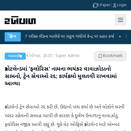
E-Paper
|
Login
-NET પરીક્ષા લીકના આરોપો પર રાહુલ ગાંધીએ કેન્દ્ર પર પ્રહાર કર્યા
બ્રેકિંગ
●
હિંમતનગરમાં
4 ઑગસ્ટ, 2025
|
Super Admin
Bookmark
આંતરરાષ્ટ્રીય
સ્કોટલેન્ડમાં 'ફ્લોરિસ' નામના ભયંકર વાવાઝોડાનો
સામનો, ટ્રેન સેવાઓ રદ; કાર્યક્રમો મુલતવી રાખવામાં
આવ્યા
સ્કોટલેન્ડે ટ્રેન સેવાઓ રદ કરી છે, ઉદ્યાનો બંધ કર્યા છે અને લોકોને ઘરની
અંદર રહેવાની સલાહ આપી છે કારણ કે દુર્લભ ઉનાળાનું વાવાઝોડું
ફ્લોરિસ નજીક આવી રહ્યું છે. યુકે મેટ ઓફિસે સ્કોટલેન્ડ માટે એમ્બર