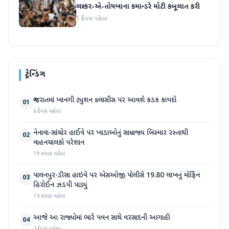
લશ્કર-એ-તોયબાના કમાન્ડરે મોટી કબૂલાત કરી
1 દિવસ પહેલા
ટ્રેન્ડિંગ
ગુજરાતમાં ખાનગી ટ્યુશન ક્લાસીસ પર આવશે કડક કાયદો
01
6 દિવસ પહેલા
નેનાવા-સાંચોર હાઈવે પર ખાડાઓનું સામ્રાજ્ય બિસ્માર રસ્તાથી
02
વાહનચાલકો પરેશાન
19 કલાક પહેલા
પાલનપુર-ડીસા હાઇવે પર એસઓજી પોલીસે 19.80 લાખનું મોર્ફિન
03
હિરોઈન ઝડપી પાડ્યું
19 કલાક પહેલા
આજે આ રાજ્યોમાં ભારે પવન સાથે વરસાદની આગાહી
04