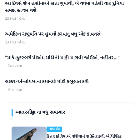
આ દિવસે શેખ હસીનાએ સત્તા ગુમાવી, બે વર્ષમાં પહેલી વાર દુનિયા
આંતરરાષ્ટ્રીય
સમક્ષ હાજર થશે
22 કલાક પહેલા
અમેરિકન રાષ્ટ્રપતિ પર હુમલો કરવાનું વધુ એક કાવતરું!
આંતરરાષ્ટ્રીય
23 કલાક પહેલા
"માર્ક ઝુકરબર્ગે પીએમ મોદીની માફી માંગવી જોઈએ, નહીંતર..."
આંતરરાષ્ટ્રીય
1 દિવસ પહેલા
લશ્કર-એ-તોયબાના કમાન્ડરે મોટી કબૂલાત કરી
આંતરરાષ્ટ્રીય
1 દિવસ પહેલા
આંતરરાષ્ટ્રીય
ના વધુ સમાચાર
આંતરરાષ્ટ્રીય
ઉત્તર કોરિયાએ રશિયાને શક્તિશાળી બેલિસ્ટિક