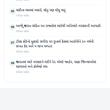
2 દિવસ પહેલા
ચાંદીના ભાવમાં વધારો, સોનું પણ મોંઘુ થયું
05
1 દિવસ પહેલા
આજે ગુજરાત સહિત આ રાજ્યોમાં ભારેથી અતિભારે વરસાદની આગાહી
06
6 દિવસ પહેલા
ડીસા કોર્ટનો ચુકાદો: સગીરા પર દુષ્કર્મ કેસમાં આરોપીને ૨૦ વર્ષની
07
સખત કેદ અને ૫ લાખ વળતર
6 દિવસ પહેલા
ગુજરાતમાં ભારે વરસાદને લઈને રેડ એલર્ટ જાહેર, ઘણા જિલ્લાઓમાં
08
શાળાઓ અને કોલેજો બંધ
6 દિવસ પહેલા