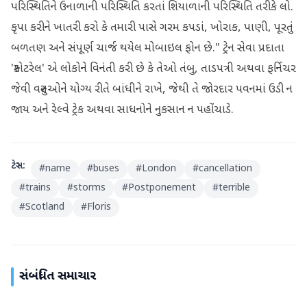
પરિસ્થિતિને ઉનાળાની પરિસ્થિતિ કરતાં શિયાળાની પરિસ્થિતિ તરીકે લો.
કૃપા કરીને ખાતરી કરો કે તમારી પાસે ગરમ કપડાં, ખોરાક, પાણી, પૂરતું
બળતણ અને સંપૂર્ણ ચાર્જ થયેલ મોબાઇલ ફોન છે." ટ્રેન સેવા પ્રદાતા
'સ્કોટરેલ' એ લોકોને વિનંતી કરી છે કે તેઓ તંબુ, તાડપત્રી અથવા ફર્નિચર
જેવી વસ્તુઓને યોગ્ય રીતે બાંધીને રાખે, જેથી તે જોરદાર પવનમાં ઉડી ન
જાય અને રેલ્વે ટ્રેક અથવા સાધનોને નુકસાન ન પહોંચાડે.
ટેગ્સ:
#
name
#
buses
#
London
#
cancellation
#
trains
#
storms
#
Postponement
#
terrible
#
Scotland
#
Floris
સંબંધિત સમાચાર