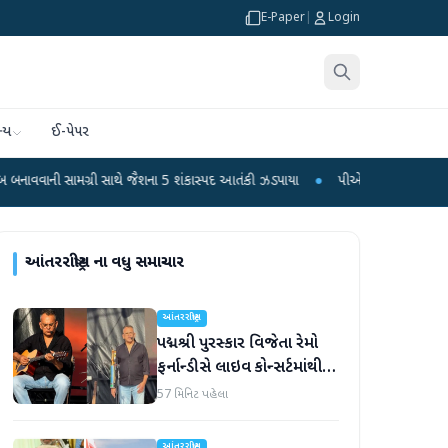
E-Paper
|
Login
્ય
ઈ-પેપર
ગ્રી સાથે જૈશના 5 શંકાસ્પદ આતંકી ઝડપાયા
●
પીએમ મોદીનું હસ્તલિખિત પોસ્ટકાર્ડ વિક્
આંતરરાષ્ટ્રીય
ના વધુ સમાચાર
આંતરરાષ્ટ્રીય
પદ્મશ્રી પુરસ્કાર વિજેતા રેમો
ફર્નાન્ડીસે લાઇવ કોન્સર્ટમાંથી
નિવૃત્તિની જાહેરાત કરી
57 મિનિટ પહેલા
આંતરરાષ્ટ્રીય