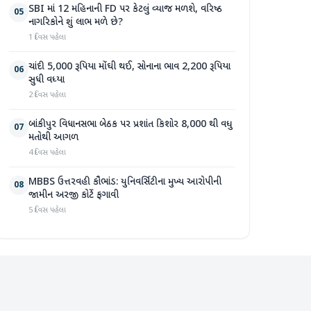
SBI માં 12 મહિનાની FD પર કેટલું વ્યાજ મળશે, વરિષ્ઠ
05
નાગરિકોને શું લાભ મળે છે?
1 દિવસ પહેલા
ચાંદી 5,000 રૂપિયા મોંઘી થઈ, સોનાના ભાવ 2,200 રૂપિયા
06
સુધી વધ્યા
2 દિવસ પહેલા
બાંકીપુર વિધાનસભા બેઠક પર પ્રશાંત કિશોર 8,000 થી વધુ
07
મતોથી આગળ
4 દિવસ પહેલા
MBBS ઉત્તરવહી કૌભાંડ: યુનિવર્સિટીના મુખ્ય આરોપીની
08
જામીન અરજી કોર્ટે ફગાવી
5 દિવસ પહેલા