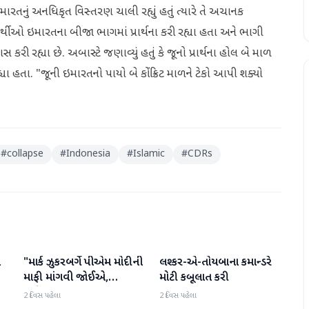
રતનું અનધિકૃત વિસ્તરણ ચાલી રહ્યું હતું ત્યારે તે અચાનક
ર્થીઓ ઇમારતના બીજા ભાગમાં પ્રાર્થના કરી રહ્યા હતા અને ભાગી
 રહ્યા છે. અબાસ્ટે જણાવ્યું હતું કે જૂનો પ્રાર્થના હોલ બે માળ
ા હતા. "જૂની ઇમારતનો પાયો બે કોંક્રિટ માળને ટેકો આપી શક્યો
#
collapse
#
Indonesia
#
Islamic
#
CDRs
ો
"માર્ક ઝુકરબર્ગે પીએમ મોદીની
લશ્કર-એ-તોયબાના કમાન્ડરે
આંતરરાષ્ટ્રીય
આંતરરાષ્ટ્રીય
માફી માંગવી જોઈએ,
મોટી કબૂલાત કરી
નહીંતર..."
2 દિવસ પહેલા
2 દિવસ પહેલા