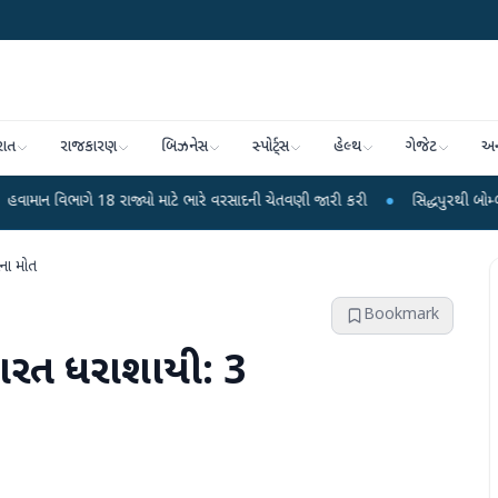
રાત
રાજકારણ
બિઝનેસ
સ્પોર્ટ્સ
હેલ્થ
ગેજેટ
અન
18 રાજ્યો માટે ભારે વરસાદની ચેતવણી જારી કરી
●
સિદ્ધપુરથી બોમ્બ બનાવવાની સામ
ઓના મોત
Bookmark
મારત ધરાશાયી: 3