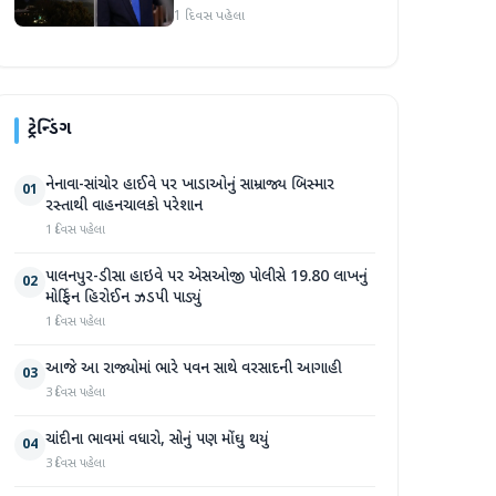
1 દિવસ પહેલા
ટ્રેન્ડિંગ
નેનાવા-સાંચોર હાઈવે પર ખાડાઓનું સામ્રાજ્ય બિસ્માર
01
રસ્તાથી વાહનચાલકો પરેશાન
1 દિવસ પહેલા
પાલનપુર-ડીસા હાઇવે પર એસઓજી પોલીસે 19.80 લાખનું
02
મોર્ફિન હિરોઈન ઝડપી પાડ્યું
1 દિવસ પહેલા
આજે આ રાજ્યોમાં ભારે પવન સાથે વરસાદની આગાહી
03
3 દિવસ પહેલા
ચાંદીના ભાવમાં વધારો, સોનું પણ મોંઘુ થયું
04
3 દિવસ પહેલા