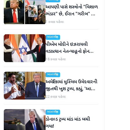
આપણી પાસે શસ્ત્રોનો "વિશાળ
ભંડાર" છે, ઈરાન "ગરીબ" છે,
ટ્રમ્પનું નિવેદન
1 કલાક પહેલા
આંતરરાષ્ટ્રીય
પીએમ મોદીને ઇઝરાયલી
વડાપ્રધાન નેતન્યાહૂનો ફોન
આવ્યો
18 કલાક પહેલા
આંતરરાષ્ટ્રીય
અમેરિકામાં મુસ્લિમ ઉમેદવારની
જીતથી ખુશ ટ્રમ્પ, કહ્યું, 'આ
અમારા માટે સારા સમાચાર છે'
22 કલાક પહેલા
આંતરરાષ્ટ્રીય
ડોનાલ્ડ ટ્રમ્પ માંડ માંડ બચી
ગયા!