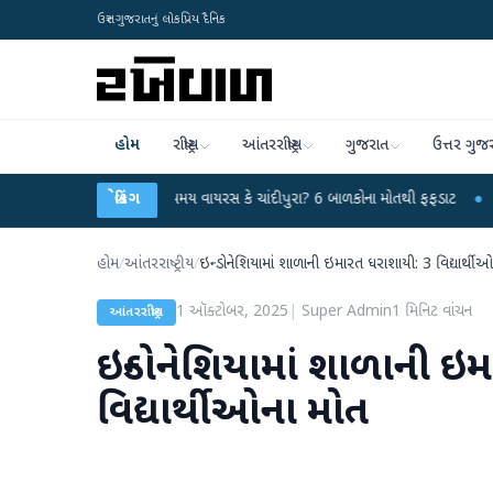
ઉત્તર ગુજરાતનું લોકપ્રિય દૈનિક
હોમ
રાષ્ટ્રીય
આંતરરાષ્ટ્રીય
ગુજરાત
ઉત્તર ગુજ
મતનગરમાં રહસ્યમય વાયરસ કે ચાંદીપુરા? 6 બાળકોના મોતથી ફફડાટ
બ્રેકિંગ
●
હવામાન વિભાગે 
હોમ
/
આંતરરાષ્ટ્રીય
/
ઇન્ડોનેશિયામાં શાળાની ઇમારત ધરાશાયી: 3 વિદ્યાર્થી
1 ઑક્ટોબર, 2025
|
Super Admin
1
મિનિટ વાંચન
આંતરરાષ્ટ્રીય
ઇન્ડોનેશિયામાં શાળાની ઇ
વિદ્યાર્થીઓના મોત