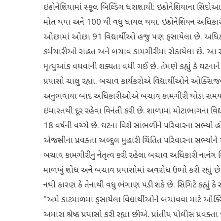
ઇન્ડોનેશિયામાં સ્કૂલ બિલ્ડિંગ ધરાશાયી: ઇન્ડોનેશિયાના સિદોઆ
મોત થયા અને 100 થી વધુ ઘાયલ થયા. ઇન્ડોનેશિયન અધિકારીઓ
ઓછામાં ઓછા 91 વિદ્યાર્થીઓ હજુ પણ ફસાયેલા છે. અધિકાર
કર્મચારીઓ રાહત અને બચાવ કામગીરીમાં રોકાયેલા છે. આ સ
મૃત્યુઆંક વધવાની શક્યતા વધી ગઈ છે. તેમણે કહ્યું કે ઘટ
પ્રયાસો ચાલુ રહ્યા. બચાવ કાર્યકરોએ વિદ્યાર્થીઓને ઓક્સિજ
અનુભવાયા બાદ અધિકારીઓએ બચાવ કામગીરી થોડા સમય માટ
ઇમારતથી દૂર રહેવા વિનંતી કરી છે. શાળામાં મોટાભાગના વ
18 વર્ષની વચ્ચે છે. ઘટના વિશે સાંભળીને પરિવારના સભ્યો હ
એજન્સીના પ્રવક્તા અબ્દુલ મુહારી ચિંતિત પરિવારના સભ્યો
બચાવ કામગીરીનું નેતૃત્વ કરી રહેલા બચાવ અધિકારી નાનંગ સિગ
માળખું શોધ અને બચાવ પ્રયાસોમાં અવરોધ ઉભો કરી રહ્યું છ
નથી કારણ કે તેનાથી વધુ ભંગાણ પડી શકે છે. સિગિટે કહ્યું કે
"અમે કાટમાળમાં ફસાયેલા વિદ્યાર્થીઓને બચાવવા માટે ઓક્સ
અમારા શ્રેષ્ઠ પ્રયાસો કરી રહ્યા છીએ. પ્રાંતીય પોલીસ પ્રવક્ત