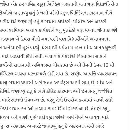
ર્જોમાં એક ઇસ્લામિક સ્કૂલ બિલ્ડિંગ ધરાશાયી થતાં ત્રણ વિદ્યાર્થીઓના
એ જણાવ્યું હતું કે ધસી પડેલી સ્કૂલ બિલ્ડિંગના કાટમાળ નીચે
ીઓએ જણાવ્યું હતું કે બચાવ કાર્યકરો, પોલીસ અને લશ્કરી
મય દરમિયાન બચાવ કાર્યકરોને વધુ મૃતદેહો પણ મળ્યા, જેના કારણે
નાને લગભગ બે દિવસ વીતી ગયા પછી પણ વિદ્યાર્થીઓને બચાવવાના
ન અને પાણી પૂરું પાડ્યું. ધરાશાયી થયેલા માળખામાં અચાનક ધ્રુજારી
ે અટકાવી દીધી હતી. બચાવ કાર્યકરોએ વિસ્તારના લોકોને
િદ્યાર્થીઓ સાતમાથી અગિયારમા ધોરણમાં છે અને તેમની ઉંમર 12 થી
ોસ્પિટલ અથવા ઘટનાસ્થળે દોડી ગયા છે. રાષ્ટ્રીય આપત્તિ વ્યવસ્થાપન
ને ચાલુ બચાવ પ્રયાસો અંગે સતત અપડેટ્સ આપી રહ્યા છે. શોધ અને
િટે જણાવ્યું હતું કે ભારે કોંક્રિટ કાટમાળ અને ઇમારતનું જર્જરિત
ે. ભારે સાધનો ઉપલબ્ધ છે, પરંતુ તેનો ઉપયોગ કરવામાં આવી રહ્યો
 સેંકડો બચાવકર્તાઓ બચાવ કામગીરીમાં રોકાયેલા છે. તેમણે કહ્યું,
િજન અને પાણી પૂરું પાડી રહ્યા છીએ. અમે તેમને બચાવવા માટે
ા જુલ્સ અબ્રાહમ અબાસ્ટે જણાવ્યું હતું કે અકસ્માત થયો ત્યારે