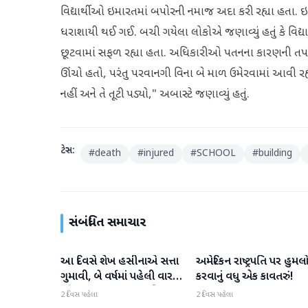
વિદ્યાર્થીઓ ઇમારતમાં બપોરની નમાજ અદા કરી રહ્યા હતા. ઇમા
ધરાશાયી થઈ ગઈ. બચી ગયેલા લોકોએ જણાવ્યું હતું કે વિદ્યા
છૂટવામાં સફળ રહ્યા હતા. અધિકારીઓ પતનના કારણની તપાસ કરી
ઊંચો હતો, પરંતુ પરવાનગી વિના બે માળ ઉમેરવામાં આવી રહ્ય
નહીં અને તે તૂટી પડ્યો," અબાસ્ટે જણાવ્યું હતું.
ટેગ્સ:
#
death
#
injured
#
SCHOOL
#
building
સંબંધિત સમાચાર
આ દિવસે શેખ હસીનાએ સત્તા
અમેરિકન રાષ્ટ્રપતિ પર હુમલ
આંતરરાષ્ટ્રીય
આંતરરાષ્ટ્રીય
ગુમાવી, બે વર્ષમાં પહેલી વાર
કરવાનું વધુ એક કાવતરું!
દુનિયા સમક્ષ હાજર થશે
2 દિવસ પહેલા
2 દિવસ પહેલા