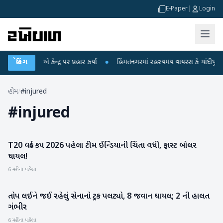
E-Paper
|
Login
લ ગાંધીએ કેન્દ્ર પર પ્રહાર કર્યા
બ્રેકિંગ
●
હિંમતનગરમાં રહસ્યમય વાયરસ કે ચાંદીપુરા? 6 
હોમ
/
#injured
#
injured
T20 વર્લ્ડ કપ 2026 પહેલા ટીમ ઈન્ડિયાની ચિંતા વધી, ફાસ્ટ બોલર
રમતગમત
ઘાયલ!
6 મહિના પહેલા
તોપ લઈને જઈ રહેલું સેનાનો ટ્રક પલટ્યો, 8 જવાન ઘાયલ; 2 ની હાલત
ગુજરાત
ગંભીર
6 મહિના પહેલા