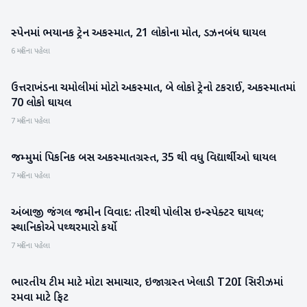
સ્પેનમાં ભયાનક ટ્રેન અકસ્માત, 21 લોકોના મોત, ડઝનબંધ ઘાયલ
આંતરરાષ્ટ્રીય
6 મહિના પહેલા
ઉત્તરાખંડના ચમોલીમાં મોટો અકસ્માત, બે લોકો ટ્રેનો ટકરાઈ, અકસ્માતમાં
રાષ્ટ્રીય
70 લોકો ઘાયલ
7 મહિના પહેલા
જમ્મુમાં પિકનિક બસ અકસ્માતગ્રસ્ત, 35 થી વધુ વિદ્યાર્થીઓ ઘાયલ
રાષ્ટ્રીય
7 મહિના પહેલા
અંબાજી જંગલ જમીન વિવાદ: તીરથી પોલીસ ઇન્સ્પેક્ટર ઘાયલ;
બનાસકાંઠા
સ્થાનિકોએ પથ્થરમારો કર્યો
7 મહિના પહેલા
ભારતીય ટીમ માટે મોટા સમાચાર, ઇજાગ્રસ્ત ખેલાડી T20I સિરીઝમાં
રમતગમત
રમવા માટે ફિટ