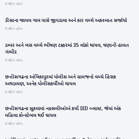
8 મહિના પહેલા
ડીસાના જાવલ ગામ પાસે જીપડાલા અને કાર વચ્ચે અકસ્માત સર્જાયો
બનાસકાંઠા
8 મહિના પહેલા
ડમ્પર અને બસ વચ્ચે ભીષણ ટક્કરમાં 35 લોકો ઘાયલ, ઘણાની હાલત
રાષ્ટ્રીય
ગંભીર
8 મહિના પહેલા
છત્તીસગઢના અંબિકાપુરમાં પોલીસ અને ગ્રામજનો વચ્ચે હિંસક
રાષ્ટ્રીય
અથડામણ, અનેક પોલીસકર્મીઓ ઘાયલ
8 મહિના પહેલા
છત્તીસગઢના સુકમામાં નક્સલીઓએ કર્યો IED બ્લાસ્ટ, જેમાં એક
રાષ્ટ્રીય
મહિલા કોન્સ્ટેબલ થઈ ઘાયલ
8 મહિના પહેલા