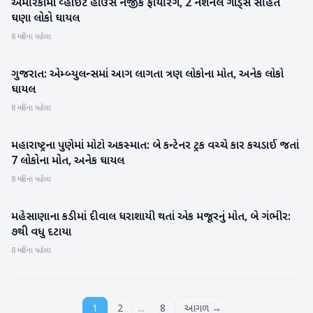
અમેરિકામાં વ્હાઇટ હાઉસ નજીક ફાયરિંગ, 2 નેશનલ ગાર્ડ્સ સહિત
આંતરરાષ્ટ્રીય
ઘણા લોકો ઘાયલ
8 મહિના પહેલા
ગુજરાત: એમ્બ્યુલન્સમાં આગ લાગતા ત્રણ લોકોના મોત, અનેક લોકો
ગુજરાત
ઘાયલ
8 મહિના પહેલા
મહારાષ્ટ્રના પુણેમાં મોટો અકસ્માત: બે કન્ટેનર ટ્રક વચ્ચે કાર કચડાઈ જતાં
રાષ્ટ્રીય
7 લોકોના મોત, અનેક ઘાયલ
8 મહિના પહેલા
મહેસાણાના કડીમાં દીવાલ ધરાશાયી થતાં એક મજૂરનું મોત, બે ગંભીર:
મહેસાણા
૭થી વધુ દટાયા
8 મહિના પહેલા
...
1
2
8
આગળ →