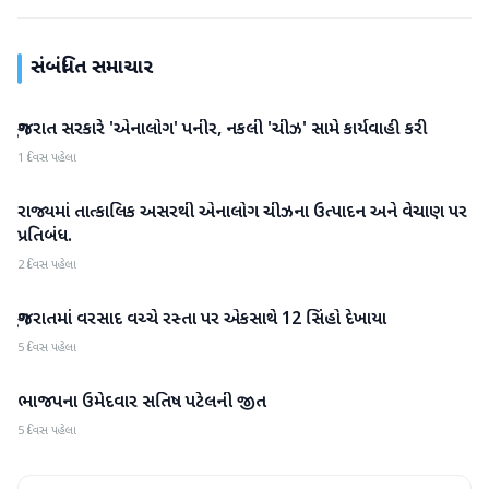
સંબંધિત સમાચાર
ગુજરાત સરકારે 'એનાલોગ' પનીર, નકલી 'ચીઝ' સામે કાર્યવાહી કરી
ગુજરાત
1 દિવસ પહેલા
રાજ્યમાં તાત્કાલિક અસરથી એનાલોગ ચીઝના ઉત્પાદન અને વેચાણ પર
ગુજરાત
પ્રતિબંધ.
2 દિવસ પહેલા
ગુજરાતમાં વરસાદ વચ્ચે રસ્તા પર એકસાથે 12 સિંહો દેખાયા
ગુજરાત
5 દિવસ પહેલા
ભાજપના ઉમેદવાર સતિષ પટેલની જીત
ગુજરાત
5 દિવસ પહેલા