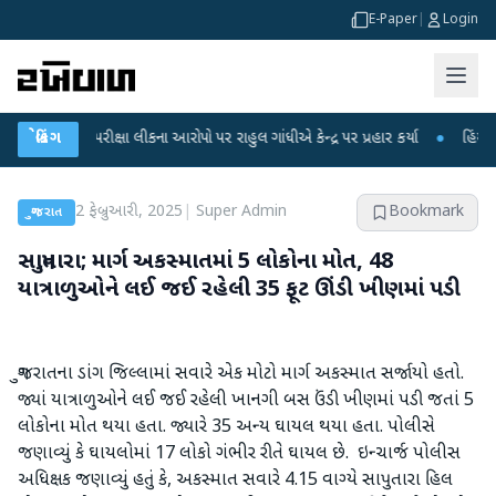
E-Paper
|
Login
NET પરીક્ષા લીકના આરોપો પર રાહુલ ગાંધીએ કેન્દ્ર પર પ્રહાર કર્યા
બ્રેકિંગ
●
હિંમતનગરમાં ર
2 ફેબ્રુઆરી, 2025
|
Super Admin
Bookmark
ગુજરાત
સાપુતારા; માર્ગ અકસ્માતમાં 5 લોકોના મોત, 48
યાત્રાળુઓને લઈ જઈ રહેલી 35 ફૂટ ઊંડી ખીણમાં પડી
ગુજરાતના ડાંગ જિલ્લામાં સવારે એક મોટો માર્ગ અકસ્માત સર્જાયો હતો.
જ્યાં યાત્રાળુઓને લઈ જઈ રહેલી ખાનગી બસ ઉંડી ખીણમાં પડી જતાં 5
લોકોના મોત થયા હતા. જ્યારે 35 અન્ય ઘાયલ થયા હતા. પોલીસે
જણાવ્યું કે ઘાયલોમાં 17 લોકો ગંભીર રીતે ઘાયલ છે. ઇન્ચાર્જ પોલીસ
અધિક્ષક જણાવ્યું હતું કે, અકસ્માત સવારે 4.15 વાગ્યે સાપુતારા હિલ