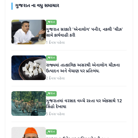
ગુજરાત
ના વધુ સમાચાર
ગુજરાત
ગુજરાત સરકારે 'એનાલોગ' પનીર, નકલી 'ચીઝ'
સામે કાર્યવાહી કરી
1 દિવસ પહેલા
ગુજરાત
રાજ્યમાં તાત્કાલિક અસરથી એનાલોગ ચીઝના
ઉત્પાદન અને વેચાણ પર પ્રતિબંધ.
2 દિવસ પહેલા
ગુજરાત
ગુજરાતમાં વરસાદ વચ્ચે રસ્તા પર એકસાથે 12
સિંહો દેખાયા
5 દિવસ પહેલા
ગુજરાત