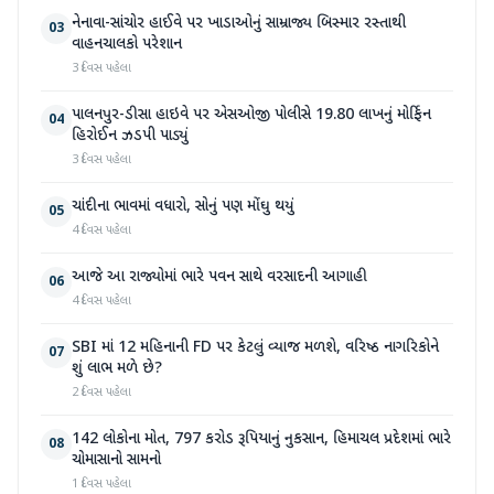
નેનાવા-સાંચોર હાઈવે પર ખાડાઓનું સામ્રાજ્ય બિસ્માર રસ્તાથી
03
વાહનચાલકો પરેશાન
3 દિવસ પહેલા
પાલનપુર-ડીસા હાઇવે પર એસઓજી પોલીસે 19.80 લાખનું મોર્ફિન
04
હિરોઈન ઝડપી પાડ્યું
3 દિવસ પહેલા
ચાંદીના ભાવમાં વધારો, સોનું પણ મોંઘુ થયું
05
4 દિવસ પહેલા
આજે આ રાજ્યોમાં ભારે પવન સાથે વરસાદની આગાહી
06
4 દિવસ પહેલા
SBI માં 12 મહિનાની FD પર કેટલું વ્યાજ મળશે, વરિષ્ઠ નાગરિકોને
07
શું લાભ મળે છે?
2 દિવસ પહેલા
142 લોકોના મોત, 797 કરોડ રૂપિયાનું નુકસાન, હિમાચલ પ્રદેશમાં ભારે
08
ચોમાસાનો સામનો
1 દિવસ પહેલા