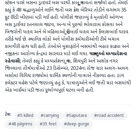
સ્ટેશન પાસે બસના ડ્રાઇવરે બસ પરથી કાબૂ ગુમાવતાં સર્જાયો હતો. તેમણે
કહ્યું કે 48 શ્રદ્ધાળુઓને લઈને જતી બસ ક્રેશ બેરિયર તોડીને લગભગ 35
ફૂટ ઊંડી ખીણમાં પડી ગઈ હતી. પોલીસે જણાવ્યું કે મૃતકોની ઓળખ
બસ ડ્રાઈવર રતનલાલ જાટવ, અન્ય બે પુરુષો ભોલારામ કોસવા અને
બિજરોની યાદવ અને બે મહિલાઓ ગુદ્દીબાઈ યાદવ અને કૈલાશબાઈ યાદવ
તરીકે થઈ છે. સ્થાનિક લોકો અને પોલીસ કર્મચારીઓની ટીમે બચાવ
કામગીરી હાથ ધરી હતી. તેઓએ મુસાફરોને બસમાંથી બહાર કાઢ્યા અને
નજીકના આરોગ્ય કેન્દ્રમાં સારવાર માટે લઈ ગયા.
યાત્રાળુઓ મધ્યપ્રદેશના
રહેવાસી;
તેમણે કહ્યું કે મધ્યપ્રદેશના ગુના, શિવપુરી અને અશોક નગર
જિલ્લાના તીર્થયાત્રીઓ 23 ડિસેમ્બર, 2024ના રોજ ચાર અલગ-અલગ
બસોમાં વિવિધ રાજ્યોમાં ધાર્મિક સ્થળોની યાત્રાએ નીકળ્યા હતા. ડાંગ
કલેક્ટર મહેશ પટેલે જણાવ્યું હતું કે, યાત્રાળુઓને લઈ જતી ચાર બસમાંથી
એક ખાઈમાં પડી જતાં દુર્ભાગ્યપૂર્ણ ઘટના બની હતી.
ટેગ્સ:
#
5 killed
#
carrying
#
Saputara
#
road accident
#
48 pilgrims
#
35 feet
#
deep gorge