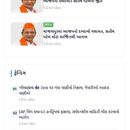
ભાજપના ઉમેદવાર સતિષ પટેલની જીત
5 દિવસ પહેલા
ગુજરાત
માંજલપુરમાં ભાજપનો દબદબો યથાવત, સતીષ
પટેલ મોટા માર્જિનથી આગળ
5 દિવસ પહેલા
ટ્રેન્ડિંગ
ખીમાણામાં જાહેર રસ્તા પર ગંદા પાણીનો નિકાલ, વેપારીઓ આકરા
01
પાણીએ
1 દિવસ પહેલા
IAF વિંગ કમાન્ડર હનીટ્રેપમાં ફસાયા, સંવેદનશીલ માહિતી લીક કરવાનો
02
આરોપ
6 કલાક પહેલા