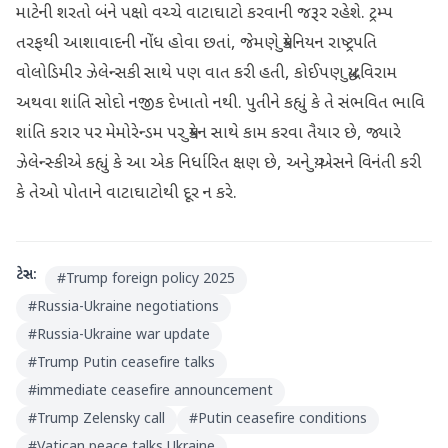
માટેની શરતો બંને પક્ષો વચ્ચે વાટાઘાટો કરવાની જરૂર રહેશે. ટ્રમ્પ
તરફથી આશાવાદની નોંધ હોવા છતાં, જેમણે યુક્રેનિયન રાષ્ટ્રપતિ
વોલોડિમીર ઝેલેન્સકી સાથે પણ વાત કરી હતી, કોઈપણ યુદ્ધવિરામ
અથવા શાંતિ સોદો નજીક દેખાતો નથી. પુતીને કહ્યું કે તે સંભવિત ભાવિ
શાંતિ કરાર પર મેમોરેન્ડમ પર યુક્રેન સાથે કામ કરવા તૈયાર છે, જ્યારે
ઝેલેન્સ્કીએ કહ્યું કે આ એક નિર્ધારિત ક્ષણ છે, અને યુ.એસને વિનંતી કરી
કે તેઓ પોતાને વાટાઘાટોથી દૂર ન કરે.
ટેગ્સ:
#
Trump foreign policy 2025
#
Russia-Ukraine negotiations
#
Russia-Ukraine war update
#
Trump Putin ceasefire talks
#
immediate ceasefire announcement
#
Trump Zelensky call
#
Putin ceasefire conditions
#
Vatican peace talks Ukraine