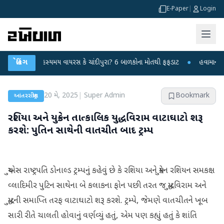
E-Paper
|
Login
રમાં રહસ્યમય વાયરસ કે ચાંદીપુરા? 6 બાળકોના મોતથી ફફડાટ
બ્રેકિંગ
●
હવામાન વિભાગે 18 
20 મે, 2025
|
Super Admin
Bookmark
આંતરરાષ્ટ્રીય
રશિયા અને યુક્રેન તાત્કાલિક યુદ્ધવિરામ વાટાઘાટો શરૂ
કરશે: પુતિન સાથેની વાતચીત બાદ ટ્રમ્પ
યુએસ રાષ્ટ્રપતિ ડોનાલ્ડ ટ્રમ્પનું કહેવું છે કે રશિયા અને યુક્રેન રશિયન સમકક્ષ
વ્લાદિમીર પુટિન સાથેના બે કલાકના ફોન પછી તરત જ યુદ્ધવિરામ અને
યુદ્ધની સમાપ્તિ તરફ વાટાઘાટો શરૂ કરશે. ટ્રમ્પે, જેમણે વાતચીતને ખૂબ
સારી રીતે ચાલતી હોવાનું વર્ણવ્યું હતું, એમ પણ કહ્યું હતું કે શાંતિ