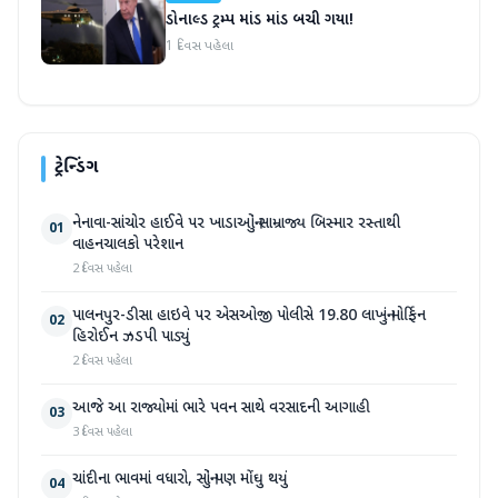
ડોનાલ્ડ ટ્રમ્પ માંડ માંડ બચી ગયા!
1 દિવસ પહેલા
ટ્રેન્ડિંગ
નેનાવા-સાંચોર હાઈવે પર ખાડાઓનું સામ્રાજ્ય બિસ્માર રસ્તાથી
01
વાહનચાલકો પરેશાન
2 દિવસ પહેલા
પાલનપુર-ડીસા હાઇવે પર એસઓજી પોલીસે 19.80 લાખનું મોર્ફિન
02
હિરોઈન ઝડપી પાડ્યું
2 દિવસ પહેલા
આજે આ રાજ્યોમાં ભારે પવન સાથે વરસાદની આગાહી
03
3 દિવસ પહેલા
ચાંદીના ભાવમાં વધારો, સોનું પણ મોંઘુ થયું
04