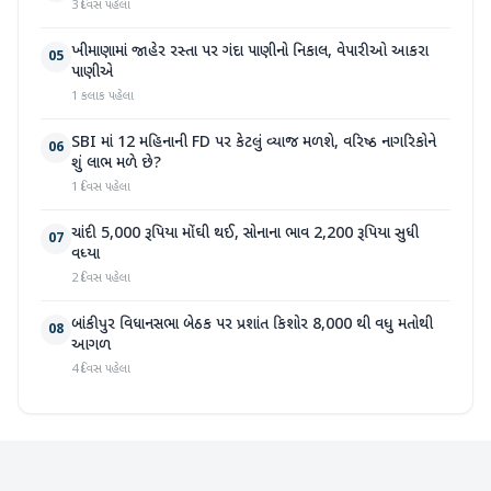
3 દિવસ પહેલા
ખીમાણામાં જાહેર રસ્તા પર ગંદા પાણીનો નિકાલ, વેપારીઓ આકરા
05
પાણીએ
1 કલાક પહેલા
SBI માં 12 મહિનાની FD પર કેટલું વ્યાજ મળશે, વરિષ્ઠ નાગરિકોને
06
શું લાભ મળે છે?
1 દિવસ પહેલા
ચાંદી 5,000 રૂપિયા મોંઘી થઈ, સોનાના ભાવ 2,200 રૂપિયા સુધી
07
વધ્યા
2 દિવસ પહેલા
બાંકીપુર વિધાનસભા બેઠક પર પ્રશાંત કિશોર 8,000 થી વધુ મતોથી
08
આગળ
4 દિવસ પહેલા