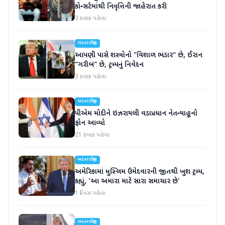
કોન્સર્ટમાંથી નિવૃત્તિની જાહેરાત કરી
3 કલાક પહેલા
આંતરરાષ્ટ્રીય
આપણી પાસે શસ્ત્રોનો "વિશાળ ભંડાર" છે, ઈરાન
"ગરીબ" છે, ટ્રમ્પનું નિવેદન
3 કલાક પહેલા
આંતરરાષ્ટ્રીય
પીએમ મોદીને ઇઝરાયલી વડાપ્રધાન નેતન્યાહૂનો
ફોન આવ્યો
21 કલાક પહેલા
આંતરરાષ્ટ્રીય
અમેરિકામાં મુસ્લિમ ઉમેદવારની જીતથી ખુશ ટ્રમ્પ,
કહ્યું, 'આ અમારા માટે સારા સમાચાર છે'
1 દિવસ પહેલા
આંતરરાષ્ટ્રીય