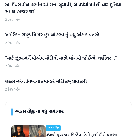
આ દિવસે શેખ હસીનાએ સત્તા ગુમાવી, બે વર્ષમાં પહેલી વાર દુનિયા
આંતરરાષ્ટ્રીય
સમક્ષ હાજર થશે
2 દિવસ પહેલા
અમેરિકન રાષ્ટ્રપતિ પર હુમલો કરવાનું વધુ એક કાવતરું!
આંતરરાષ્ટ્રીય
2 દિવસ પહેલા
"માર્ક ઝુકરબર્ગે પીએમ મોદીની માફી માંગવી જોઈએ, નહીંતર..."
આંતરરાષ્ટ્રીય
2 દિવસ પહેલા
લશ્કર-એ-તોયબાના કમાન્ડરે મોટી કબૂલાત કરી
આંતરરાષ્ટ્રીય
2 દિવસ પહેલા
આંતરરાષ્ટ્રીય
ના વધુ સમાચાર
આંતરરાષ્ટ્રીય
પદ્મશ્રી પુરસ્કાર વિજેતા રેમો ફર્નાન્ડીસે લાઇવ