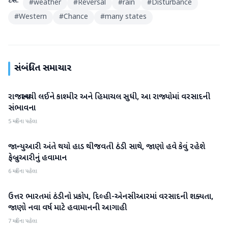
ટેગ્સ:
#
weather
#
Reversal
#
rain
#
Disturbance
#
Western
#
Chance
#
many states
સંબંધિત સમાચાર
રાજસ્થાનથી લઈને કાશ્મીર અને હિમાચલ સુધી, આ રાજ્યોમાં વરસાદની
હવામાન
સંભાવના
5 મહિના પહેલા
જાન્યુઆરી અંતે થયો હાડ થીજવતી ઠંડી સાથે, જાણો હવે કેવું રહેશે
હવામાન
ફેબ્રુઆરીનું હવામાન
6 મહિના પહેલા
ઉત્તર ભારતમાં ઠંડીનો પ્રકોપ, દિલ્હી-એનસીઆરમાં વરસાદની શક્યતા,
હવામાન
જાણો નવા વર્ષ માટે હવામાનની આગાહી
7 મહિના પહેલા