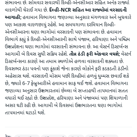
સંભાવના છે. સોમવાર સવારથી દિલ્હી-એનસીઆર સહિત અનેક રાજ્યો
વાદળોથી ઘેરાઈ ગયા છે.
દિલ્હી-NCR સહિત આ રાજ્યોમાં વરસાદની
આગાહી;
હવામાન વિભાગના જણાવ્યા અનુસાર મંગળવાર અને બુધવારે
પણ આકાશ વાદળછાયું રહેશે. આ સમયગાળા દરમિયાન દિલ્હી-
એનસીઆરના ઘણા ભાગોમાં વરસાદની પણ સંભાવના છે. હવામાન
વિભાગે કહ્યું કે દિલ્હી-એનસીઆરની સાથે પંજાબ, હરિયાણા અને પશ્ચિમ
ઉત્તર પ્રદેશના ઘણા ભાગોમાં વરસાદની સંભાવના છે. આ વેસ્ટર્ન ડિસ્ટર્બન્સ
આગામી બે દિવસ સુધી સક્રિય રહેશે.
તીવ્ર ઠંડી ફરી એકવાર વધશે;
વેસ્ટર્ન
ડિસ્ટર્બન્સના કારણે આ તમામ સ્થળોએ હળવા વરસાદની શક્યતા છે.
દિવસભર ઠંડા પવનો પણ ફૂંકાશે જેના કારણે લોકોને ફરી કડકડતી ઠંડીનો
અહેસાસ થશે. વરસાદની મોસમ પછી દિલ્હીમાં હળવું ધુમ્મસ છવાઈ શકે
છે, જ્યારે 6-7 ફેબ્રુઆરીએ હવામાન સાફ થઈ જશે. હવામાન વિભાગના
જણાવ્યા અનુસાર ઉત્તર ભારતમાં છેલ્લા બે સપ્તાહથી તાપમાનમાં સતત
વધારો થઈ રહ્યો છે. ઉત્તર પ્રદેશ, હરિયાણા અને પંજાબમાં પણ શિયાળાની
અસર ઘટી રહી છે. આગામી બે દિવસમાં ઉત્તર ભારતના ઘણા ભાગોમાં
તાપમાનમાં ઘટાડો થશે.