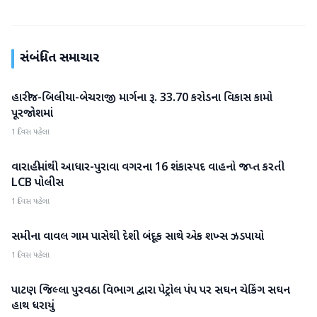
સંબંધિત સમાચાર
હારીજ-બિલીયા-બેચરાજી માર્ગના રૂ. 33.70 કરોડના વિકાસ કામો
પાટણ
પૂરજોશમાં
1 દિવસ પહેલા
વારાહીમાંથી આધાર-પુરાવા વગરના 16 શંકાસ્પદ વાહનો જપ્ત કરતી
પાટણ
LCB પોલીસ
1 દિવસ પહેલા
સમીના વાવલ ગામ પાસેથી દેશી બંદૂક સાથે એક શખ્સ ઝડપાયો
પાટણ
1 દિવસ પહેલા
પાટણ જિલ્લા પુરવઠા વિભાગ દ્વારા પેટ્રોલ પંપ પર સઘન ચેકિંગ સઘન
પાટણ
હાથ ધરાયું