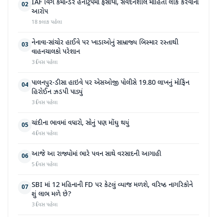
IAF વિંગ કમાન્ડર હનીટ્રેપમાં ફસાયા, સંવેદનશીલ માહિતી લીક કરવાનો
02
આરોપ
18 કલાક પહેલા
નેનાવા-સાંચોર હાઈવે પર ખાડાઓનું સામ્રાજ્ય બિસ્માર રસ્તાથી
03
વાહનચાલકો પરેશાન
3 દિવસ પહેલા
પાલનપુર-ડીસા હાઇવે પર એસઓજી પોલીસે 19.80 લાખનું મોર્ફિન
04
હિરોઈન ઝડપી પાડ્યું
3 દિવસ પહેલા
ચાંદીના ભાવમાં વધારો, સોનું પણ મોંઘુ થયું
05
4 દિવસ પહેલા
આજે આ રાજ્યોમાં ભારે પવન સાથે વરસાદની આગાહી
06
5 દિવસ પહેલા
SBI માં 12 મહિનાની FD પર કેટલું વ્યાજ મળશે, વરિષ્ઠ નાગરિકોને
07
શું લાભ મળે છે?
3 દિવસ પહેલા