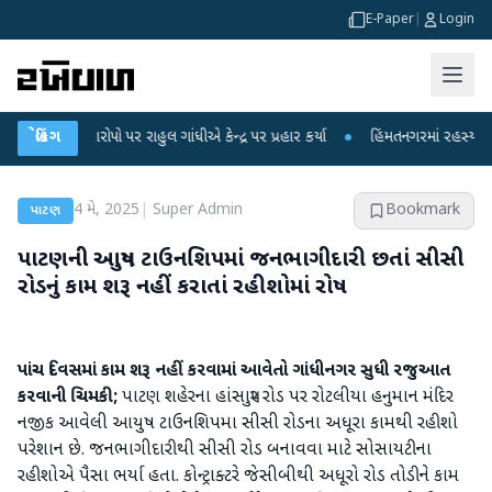
E-Paper
|
Login
ના આરોપો પર રાહુલ ગાંધીએ કેન્દ્ર પર પ્રહાર કર્યા
બ્રેકિંગ
●
હિંમતનગરમાં રહસ્યમય વાયરસ 
4 મે, 2025
|
Super Admin
Bookmark
પાટણ
પાટણની આયુષ ટાઉનશિપમાં જનભાગીદારી છતાં સીસી
રોડનું કામ શરૂ નહીં કરાતાં રહીશોમાં રોષ
પાંચ દિવસમાં કામ શરૂ નહીં કરવામાં આવેતો ગાંધીનગર સુધી રજુઆત
કરવાની ચિમકી;
પાટણ શહેરના હાંસાપુર રોડ પર રોટલીયા હનુમાન મંદિર
નજીક આવેલી આયુષ ટાઉનશિપમા સીસી રોડના અધૂરા કામથી રહીશો
પરેશાન છે. જનભાગીદારીથી સીસી રોડ બનાવવા માટે સોસાયટીના
રહીશોએ પૈસા ભર્યા હતા. કોન્ટ્રાક્ટરે જેસીબીથી અધૂરો રોડ તોડીને કામ