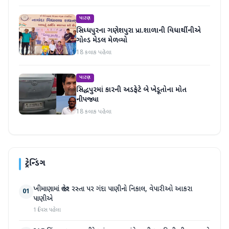
પાટણ
સિધ્ધપુરના ગણેશપુરા પ્રા.શાળાની વિધાર્થીનીએ
ગોલ્ડ મેડલ મેળવ્યો
18 કલાક પહેલા
પાટણ
સિદ્ધપુરમાં કારની અડફેટે બે ખેડૂતોના મોત
નીપજ્યા
18 કલાક પહેલા
ટ્રેન્ડિંગ
ખીમાણામાં જાહેર રસ્તા પર ગંદા પાણીનો નિકાલ, વેપારીઓ આકરા
01
પાણીએ
1 દિવસ પહેલા