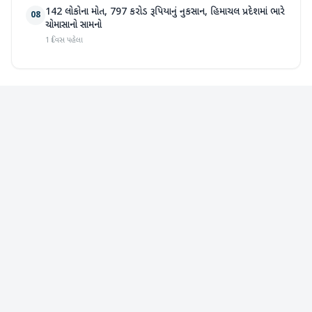
142 લોકોના મોત, 797 કરોડ રૂપિયાનું નુકસાન, હિમાચલ પ્રદેશમાં ભારે
08
ચોમાસાનો સામનો
1 દિવસ પહેલા