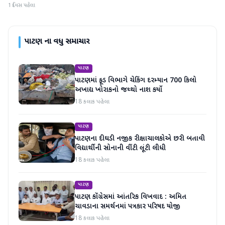
1 દિવસ પહેલા
પાટણ
ના વધુ સમાચાર
પાટણ
પાટણમાં ફૂડ વિભાગે ચેકિંગ દરમ્યાન 700 કિલો
અખાદ્ય ખોરાકનો જથ્થો નાશ કર્યો
18 કલાક પહેલા
પાટણ
પાટણના દીઘડી નજીક રીક્ષાચાલકોએ છરી બતાવી
વિદ્યાર્થીની સોનાની વીંટી લૂંટી લીધી
18 કલાક પહેલા
પાટણ
પાટણ કોંગ્રેસમાં આંતરિક વિખવાદ : અમિત
ચાવડાના સમર્થનમાં પત્રકાર પરિષદ યોજી
18 કલાક પહેલા