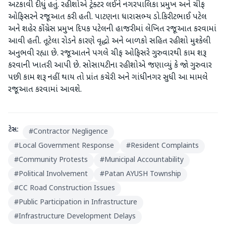
અટકાવી દીધું હતું. રહીશોએ ટ્રેક્ટર લઈને નગરપાલિકા પ્રમુખ અને ચીફ
ઓફિસરને રજૂઆત કરી હતી. પાટણના ધારાસભ્ય ડો.કિરીટભાઈ પટેલ
અને શહેર કોંગ્રેસ પ્રમુખ દિપક પટેલની હાજરીમાં લેખિત રજૂઆત કરવામાં
આવી હતી. તૂટેલા રોડને કારણે વૃદ્ધો અને બાળકો સહિત રહીશો મુશ્કેલી
અનુભવી રહ્યા છે. રજૂઆતને પગલે ચીફ ઓફિસરે ગુરુવારથી કામ શરૂ
કરવાની ખાતરી આપી છે. સોસાયટીના રહીશોએ જણાવ્યું કે જો ગુરુવાર
પછી કામ શરૂ નહીં થાય તો પ્રાંત કચેરી અને ગાંધીનગર સુધી આ મામલે
રજૂઆત કરવામાં આવશે.
ટેગ્સ:
#
Contractor Negligence
#
Local Government Response
#
Resident Complaints
#
Community Protests
#
Municipal Accountability
#
Political Involvement
#
Patan AYUSH Township
#
CC Road Construction Issues
#
Public Participation in Infrastructure
#
Infrastructure Development Delays