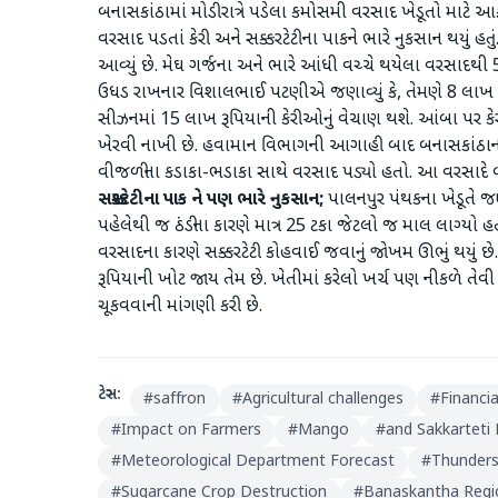
બનાસકાંઠામાં મોડી રાત્રે પડેલા કમોસમી વરસાદ ખેડૂતો માટે
વરસાદ પડતાં કેરી અને સક્કરટેટીના પાકને ભારે નુકસાન થયું હત
આવ્યું છે. મેઘ ગર્જના અને ભારે આંધી વચ્ચે થયેલા વરસાદથ
ઉધડ રાખનાર વિશાલભાઈ પટણીએ જણાવ્યું કે, તેમણે 8 લાખ ર
સીઝનમાં 15 લાખ રૂપિયાની કેરીઓનું વેચાણ થશે. આંબા પર ક
ખેરવી નાખી છે. હવામાન વિભાગની આગાહી બાદ બનાસકાંઠાના 
વીજળીના કડાકા-ભડાકા સાથે વરસાદ પડ્યો હતો. આ વરસાદે બાજર
સક્કરટેટીના પાક ને પણ ભારે નુકસાન;
પાલનપુર પંથકના ખેડૂતે જણાવ્
પહેલેથી જ ઠંડીના કારણે માત્ર 25 ટકા જેટલો જ માલ લાગ્યો
વરસાદના કારણે સક્કરટેટી કોહવાઈ જવાનું જોખમ ઊભું થયું
રૂપિયાની ખોટ જાય તેમ છે. ખેતીમાં કરેલો ખર્ચ પણ નીકળે તેવી
ચૂકવવાની માંગણી કરી છે.
ટેગ્સ:
#
saffron
#
Agricultural challenges
#
Financi
#
Impact on Farmers
#
Mango
#
and Sakkarteti
#
Meteorological Department Forecast
#
Thunders
#
Sugarcane Crop Destruction
#
Banaskantha Regi