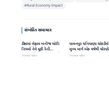
#
Rural Economy Impact
સંબંધિત સમાચાર
ડીસામાં બેફામ ખનીજ ચોરી:
પાલનપુર ધનિયાણા ચોકડીનો
બનાસકાંઠા
બનાસકાંઠા
નિયમો નેવે મૂકી રેતી
મુખ્ય માર્ગ એક વર્ષથી ધોરણે
માફિયાઓ સક્રિય, તંત્ર સામે
ગટરલાઇન પછી રસ્તો ન
14 કલાક પહેલા
14 કલાક પહેલા
સવાલો
બનતા હાલાકી