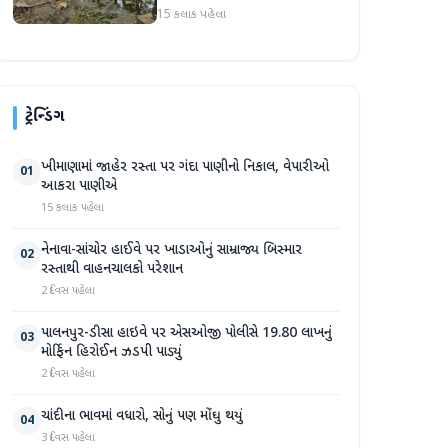
સપ્તાહમાં સેંકડો ભૂંડોના મોત
15 કલાક પહેલા
ટ્રેન્ડિંગ
ખીમાણામાં જાહેર રસ્તા પર ગંદા પાણીનો નિકાલ, વેપારીઓ
01
આકરા પાણીએ
15 કલાક પહેલા
નેનાવા-સાંચોર હાઈવે પર ખાડાઓનું સામ્રાજ્ય બિસ્માર
02
રસ્તાથી વાહનચાલકો પરેશાન
2 દિવસ પહેલા
પાલનપુર-ડીસા હાઇવે પર એસઓજી પોલીસે 19.80 લાખનું
03
મોર્ફિન હિરોઈન ઝડપી પાડ્યું
2 દિવસ પહેલા
ચાંદીના ભાવમાં વધારો, સોનું પણ મોંઘુ થયું
04
3 દિવસ પહેલા