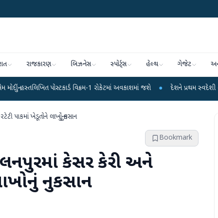
રાત
રાજકારણ
બિઝનેસ
સ્પોર્ટ્સ
હેલ્થ
ગેજેટ
અન
િત પોસ્ટકાર્ડ વિક્રમ-1 રોકેટમાં અવકાશમાં જશે
●
દેશને પ્રથમ સ્વદેશી હાઇડ્રોજન ટ્રે
ેટી પાકમાં ખેડૂતોને લાખોનું નુકસાન
Bookmark
પાલનપુરમાં કેસર કેરી અને
લાખોનું નુકસાન