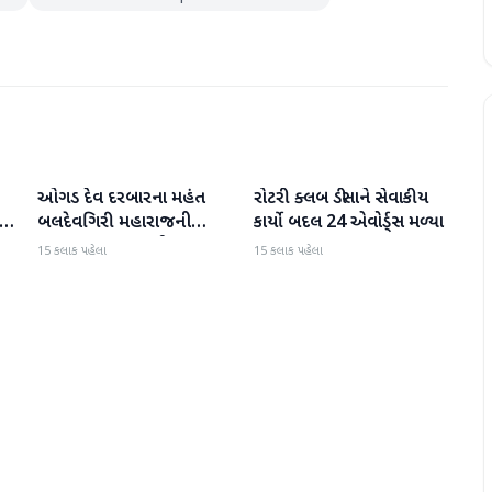
ઓગડ દેવ દરબારના મહંત
રોટરી ક્લબ ડીસાને સેવાકીય
બનાસકાંઠા
બનાસકાંઠા
:
બલદેવગિરી મહારાજની
કાર્યો બદલ 24 એવોર્ડ્સ મળ્યા
અટકાયત બાદ જામીન પર
15 કલાક પહેલા
15 કલાક પહેલા
મુક્તિ