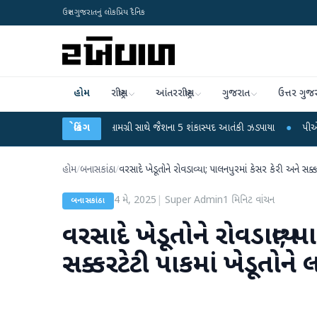
ઉત્તર ગુજરાતનું લોકપ્રિય દૈનિક
હોમ
રાષ્ટ્રીય
આંતરરાષ્ટ્રીય
ગુજરાત
ઉત્તર ગુજ
મ્બ બનાવવાની સામગ્રી સાથે જૈશના 5 શંકાસ્પદ આતંકી ઝડપાયા
બ્રેકિંગ
●
પીએમ મોદીનું હસ્તલિખ
હોમ
/
બનાસકાંઠા
/
વરસાદે ખેડૂતોને રોવડાવ્યા; પાલનપુરમાં કેસર કેરી અને સક્કરટ
4 મે, 2025
|
Super Admin
1
મિનિટ વાંચન
બનાસકાંઠા
વરસાદે ખેડૂતોને રોવડાવ્યા; 
સક્કરટેટી પાકમાં ખેડૂતોને 