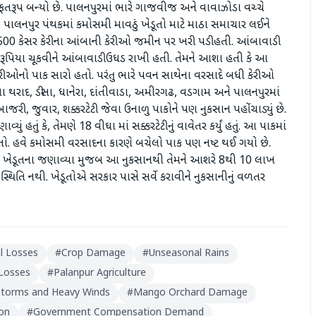
 આફતરૂપ બન્યો છે. પાલનપુરમાં ભારે ગાજવીજ અને વાવાઝોડા વચ્ચે
ું. પાલનપુર પંથકમાં કમોસમી માવઠું ખેડૂતો માટે માઠા સમાચાર લઈને
ી 500 કેસર કેરીના આંબાની કેરીઓ જમીન પર ખરી પડી હતી. આંબાવાડી
ૂપિયા ચૂકવીને આંબાવાડી ઉધડ રાખી હતી. તેમને આશા હતી કે આ
ેરીઓનો પાક સારો હતો. પરંતુ ભારે પવન સાથેના વરસાદે બધી કેરીઓ
થરાદ, ડીસા, ધાનેરા, દાંતીવાડા, અમીરગઢ, વડગામ અને પાલનપુરમાં
ી, જુવાર, શક્કરટેટી જેવા ઉનાળુ પાકોને પણ નુકસાન પહોંચાડ્યું છે.
યું હતું કે, તેમણે 18 વીઘા માં સક્કરટેટીનું વાવેતર કર્યું હતું. આ પાકમાં
 હતો. હવે કમોસમી વરસાદના કારણે બચેલો પાક પણ નષ્ટ થઈ ગયો છે.
 છે. ખેડૂતના જણાવ્યા મુજબ આ નુકસાનથી તેમને આશરે 8થી 10 લાખ
 સ્થિતિ નથી. ખેડૂતોએ સરકાર પાસે સર્વે કરાવીને નુકસાનીનું વળતર
al Losses
#
Crop Damage
#
Unseasonal Rains
 Losses
#
Palanpur Agriculture
torms and Heavy Winds
#
Mango Orchard Damage
on
#
Government Compensation Demand