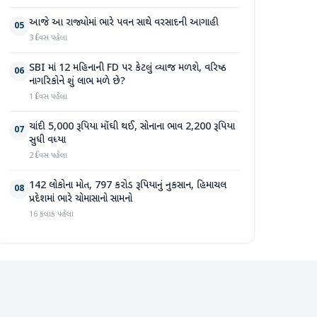
આજે આ રાજ્યોમાં ભારે પવન સાથે વરસાદની આગાહી
05
3 દિવસ પહેલા
SBI માં 12 મહિનાની FD પર કેટલું વ્યાજ મળશે, વરિષ્ઠ
06
નાગરિકોને શું લાભ મળે છે?
1 દિવસ પહેલા
ચાંદી 5,000 રૂપિયા મોંઘી થઈ, સોનાના ભાવ 2,200 રૂપિયા
07
સુધી વધ્યા
2 દિવસ પહેલા
142 લોકોના મોત, 797 કરોડ રૂપિયાનું નુકસાન, હિમાચલ
08
પ્રદેશમાં ભારે ચોમાસાનો સામનો
16 કલાક પહેલા