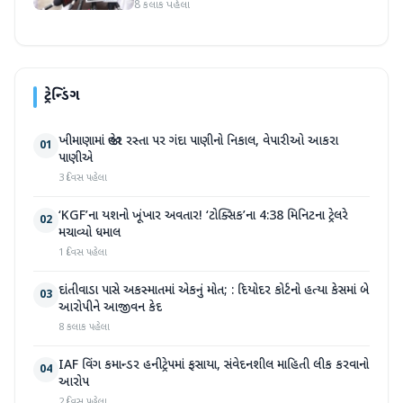
ગૃહમંત્રી જવાબ આપશે'
8 કલાક પહેલા
ટ્રેન્ડિંગ
ખીમાણામાં જાહેર રસ્તા પર ગંદા પાણીનો નિકાલ, વેપારીઓ આકરા
01
પાણીએ
3 દિવસ પહેલા
‘KGF’ના યશનો ખૂંખાર અવતાર! ‘ટોક્સિક’ના 4:38 મિનિટના ટ્રેલરે
02
મચાવ્યો ધમાલ
1 દિવસ પહેલા
દાંતીવાડા પાસે અકસ્માતમાં એકનું મોત; : દિયોદર કોર્ટનો હત્યા કેસમાં બે
03
આરોપીને આજીવન કેદ
8 કલાક પહેલા
IAF વિંગ કમાન્ડર હનીટ્રેપમાં ફસાયા, સંવેદનશીલ માહિતી લીક કરવાનો
04
આરોપ
2 દિવસ પહેલા