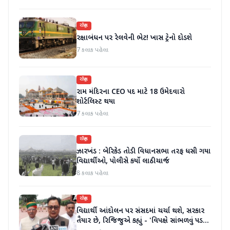
રાષ્ટ્રીય
રક્ષાબંધન પર રેલવેની ભેટ! ખાસ ટ્રેનો દોડશે
7 કલાક પહેલા
રાષ્ટ્રીય
રામ મંદિરના CEO પદ માટે 18 ઉમેદવારો
શોર્ટલિસ્ટ થયા
7 કલાક પહેલા
રાષ્ટ્રીય
ઝારખંડ : બેરિકેડ તોડી વિધાનસભા તરફ ધસી ગયા
વિદ્યાર્થીઓ, પોલીસે કર્યો લાઠીચાર્જ
8 કલાક પહેલા
રાષ્ટ્રીય
વિદ્યાર્થી આંદોલન પર સંસદમાં ચર્ચા થશે, સરકાર
તૈયાર છે, રિજિજુએ કહ્યું - 'વિપક્ષે સાંભળવું પડશે,