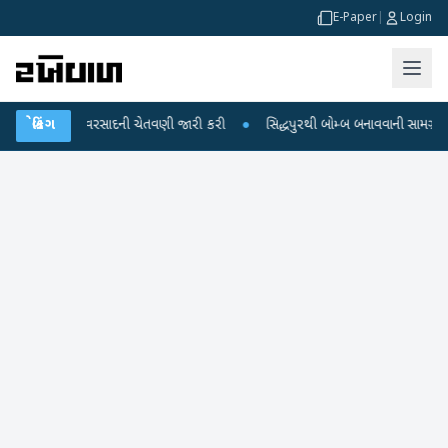
E-Paper
|
Login
ભારે વરસાદની ચેતવણી જારી કરી
બ્રેકિંગ
●
સિદ્ધપુરથી બોમ્બ બનાવવાની સામગ્રી સાથે જૈશના 