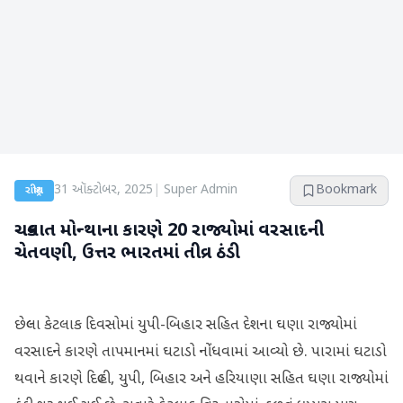
31 ઑક્ટોબર, 2025
|
Super Admin
Bookmark
રાષ્ટ્રીય
ચક્રવાત મોન્થાના કારણે 20 રાજ્યોમાં વરસાદની
ચેતવણી, ઉત્તર ભારતમાં તીવ્ર ઠંડી
છેલ્લા કેટલાક દિવસોમાં યુપી-બિહાર સહિત દેશના ઘણા રાજ્યોમાં
વરસાદને કારણે તાપમાનમાં ઘટાડો નોંધવામાં આવ્યો છે. પારામાં ઘટાડો
થવાને કારણે દિલ્હી, યુપી, બિહાર અને હરિયાણા સહિત ઘણા રાજ્યોમાં