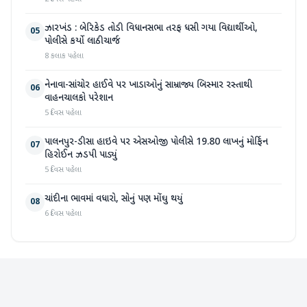
ઝારખંડ : બેરિકેડ તોડી વિધાનસભા તરફ ધસી ગયા વિદ્યાર્થીઓ,
05
પોલીસે કર્યો લાઠીચાર્જ
8 કલાક પહેલા
નેનાવા-સાંચોર હાઈવે પર ખાડાઓનું સામ્રાજ્ય બિસ્માર રસ્તાથી
06
વાહનચાલકો પરેશાન
5 દિવસ પહેલા
પાલનપુર-ડીસા હાઇવે પર એસઓજી પોલીસે 19.80 લાખનું મોર્ફિન
07
હિરોઈન ઝડપી પાડ્યું
5 દિવસ પહેલા
ચાંદીના ભાવમાં વધારો, સોનું પણ મોંઘુ થયું
08
6 દિવસ પહેલા