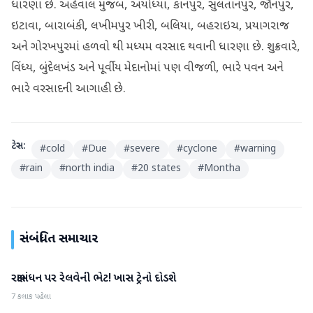
ધારણા છે. અહેવાલ મુજબ, અયોધ્યા, કાનપુર, સુલતાનપુર, જૌનપુર,
ઇટાવા, બારાબંકી, લખીમપુર ખીરી, બલિયા, બહરાઇચ, પ્રયાગરાજ
અને ગોરખપુરમાં હળવો થી મધ્યમ વરસાદ થવાની ધારણા છે. શુક્રવારે,
વિંધ્ય, બુંદેલખંડ અને પૂર્વીય મેદાનોમાં પણ વીજળી, ભારે પવન અને
ભારે વરસાદની આગાહી છે.
ટેગ્સ:
#
cold
#
Due
#
severe
#
cyclone
#
warning
#
rain
#
north india
#
20 states
#
Montha
સંબંધિત સમાચાર
રક્ષાબંધન પર રેલવેની ભેટ! ખાસ ટ્રેનો દોડશે
રાષ્ટ્રીય
7 કલાક પહેલા