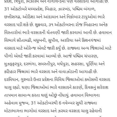
પ્રદેશ, ત્રિપુરા, મિઝોરમ અને નાગાલેન્ડમાં પણ વરસાદની આગાહી છે.
31 ઓક્ટોબરે મધ્યપ્રદેશ, બિહાર, ઝારખંડ, પશ્ચિમ બંગાળ,
છત્તીસગઢ, ઓડિશા અને આંદામાન અને નિકોબાર ટાપુઓમાં ભારે
વરસાદ પડી શકે છે. શુક્રવાર, ૩૧ ઓક્ટોબરના રોજ બિહારના અનેક
વિસ્તારોમાં ભારે વરસાદની ચેતવણી જારી કરવામાં આવી છે. હવામાન
વિભાગે સીતામઢી, મધુબની, સુપૌલ, અરરિયા અને કિશનગંજમાં
વરસાદ માટે ઓરેન્જ એલર્ટ જારી કર્યું છે. રાજ્યના અન્ય જિલ્લાઓ માટે
પીળો એલર્ટ જારી કરવામાં આવ્યો છે. આજે પશ્ચિમ ચંપારણ,
મુઝફ્ફરપુર, દરભંગા, સમસ્તીપુર, મધેપુરા, સહરસા, પૂર્ણિયા અને
કટિહાર જિલ્લામાં ભારે વરસાદ અને વાવાઝોડાની આગાહી છે.
દરમિયાન, ગુરુવારે ઉત્તર પ્રદેશના વિવિધ જિલ્લાઓમાં કમોસમી વરસાદ
ચાલુ રહ્યો. ઘણા જિલ્લાઓમાં ભારે વરસાદને કારણે, દિવસનું સરેરાશ
તાપમાન સામાન્ય કરતા ઘણું ઓછું નોંધાયું. હવામાન વિભાગના
અહેવાલ મુજબ, 31 ઓક્ટોબરથી 6 નવેમ્બર સુધી રાજ્યના
મોટાભાગના ભાગોમાં વરસાદ અને ઝરમર વરસાદ ચાલુ રહેવાની