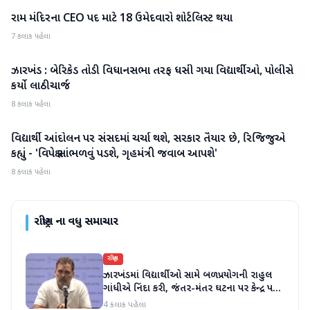
રામ મંદિરના CEO પદ માટે 18 ઉમેદવારો શોર્ટલિસ્ટ થયા
રાષ્ટ્રીય
7 કલાક પહેલા
ઝારખંડ : બેરિકેડ તોડી વિધાનસભા તરફ ધસી ગયા વિદ્યાર્થીઓ, પોલીસે
રાષ્ટ્રીય
કર્યો લાઠીચાર્જ
8 કલાક પહેલા
વિદ્યાર્થી આંદોલન પર સંસદમાં ચર્ચા થશે, સરકાર તૈયાર છે, રિજિજુએ
રાષ્ટ્રીય
કહ્યું - 'વિપક્ષે સાંભળવું પડશે, ગૃહમંત્રી જવાબ આપશે'
8 કલાક પહેલા
રાષ્ટ્રીય
ના વધુ સમાચાર
રાષ્ટ્રીય
ઝારખંડમાં વિદ્યાર્થીઓ સામે બળપ્રયોગની રાહુલ
ગાંધીએ નિંદા કરી, જંતર-મંતર ઘટના પર કેન્દ્ર પર
સવાલ ઉઠાવ્યા
4 કલાક પહેલા