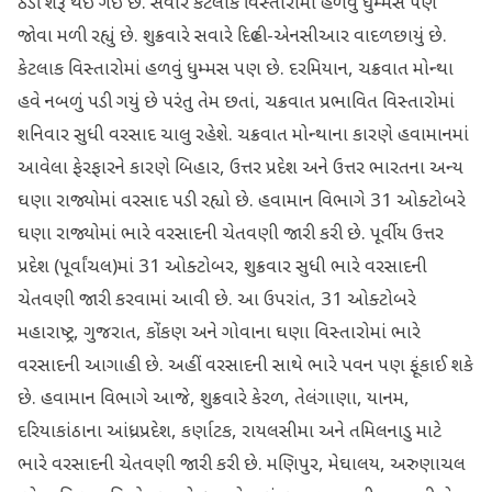
ઠંડી શરૂ થઈ ગઈ છે. સવારે કેટલાક વિસ્તારોમાં હળવું ધુમ્મસ પણ
જોવા મળી રહ્યું છે. શુક્રવારે સવારે દિલ્હી-એનસીઆર વાદળછાયું છે.
કેટલાક વિસ્તારોમાં હળવું ધુમ્મસ પણ છે. દરમિયાન, ચક્રવાત મોન્થા
હવે નબળું પડી ગયું છે પરંતુ તેમ છતાં, ચક્રવાત પ્રભાવિત વિસ્તારોમાં
શનિવાર સુધી વરસાદ ચાલુ રહેશે. ચક્રવાત મોન્થાના કારણે હવામાનમાં
આવેલા ફેરફારને કારણે બિહાર, ઉત્તર પ્રદેશ અને ઉત્તર ભારતના અન્ય
ઘણા રાજ્યોમાં વરસાદ પડી રહ્યો છે. હવામાન વિભાગે 31 ઓક્ટોબરે
ઘણા રાજ્યોમાં ભારે વરસાદની ચેતવણી જારી કરી છે. પૂર્વીય ઉત્તર
પ્રદેશ (પૂર્વાંચલ)માં 31 ઓક્ટોબર, શુક્રવાર સુધી ભારે વરસાદની
ચેતવણી જારી કરવામાં આવી છે. આ ઉપરાંત, 31 ઓક્ટોબરે
મહારાષ્ટ્ર, ગુજરાત, કોંકણ અને ગોવાના ઘણા વિસ્તારોમાં ભારે
વરસાદની આગાહી છે. અહીં વરસાદની સાથે ભારે પવન પણ ફૂંકાઈ શકે
છે. હવામાન વિભાગે આજે, શુક્રવારે કેરળ, તેલંગાણા, યાનમ,
દરિયાકાંઠાના આંધ્રપ્રદેશ, કર્ણાટક, રાયલસીમા અને તમિલનાડુ માટે
ભારે વરસાદની ચેતવણી જારી કરી છે. મણિપુર, મેઘાલય, અરુણાચલ