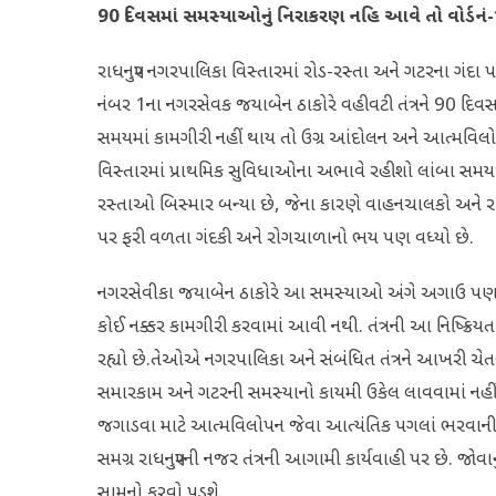
90 દિવસમાં સમસ્યાઓનું નિરાકરણ નહિ આવે તો વોર્ડ
રાધનપુર નગરપાલિકા વિસ્તારમાં રોડ-રસ્તા અને ગટરના ગંદા પાણીન
નંબર 1ના નગરસેવક જયાબેન ઠાકોરે વહીવટી તંત્રને 90 દિવસમ
સમયમાં કામગીરી નહીં થાય તો ઉગ્ર આંદોલન અને આત્મવિલ
વિસ્તારમાં પ્રાથમિક સુવિધાઓના અભાવે રહીશો લાંબા સમયથી 
રસ્તાઓ બિસ્માર બન્યા છે, જેના કારણે વાહનચાલકો અને ર
પર ફરી વળતા ગંદકી અને રોગચાળાનો ભય પણ વધ્યો છે.
નગરસેવીકા જયાબેન ઠાકોરે આ સમસ્યાઓ અંગે અગાઉ પણ તંત્ર
કોઈ નક્કર કામગીરી કરવામાં આવી નથી. તંત્રની આ નિષ્ક્ર
રહ્યો છે.તેઓએ નગરપાલિકા અને સંબંધિત તંત્રને આખરી ચેત
સમારકામ અને ગટરની સમસ્યાનો કાયમી ઉકેલ લાવવામાં નહીં આ
જગાડવા માટે આત્મવિલોપન જેવા આત્યંતિક પગલાં ભરવા
સમગ્ર રાધનપુરની નજર તંત્રની આગામી કાર્યવાહી પર છે. જોવાનું 
સામનો કરવો પડશે.