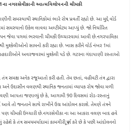
નં-1ના નગરસેવીકાની આત્મવિલોપનની ચીમકી
ી સમસ્યાથી સ્થાનિકોમાં ભારે રોષ પ્રવર્તી રહ્યો છે. આ મુદ્દે વોર્ડ
ાં સમસ્યાનો ઉકેલ લાવવા અલ્ટીમેટમ આપ્યું છે. જો નિર્ધારિત
ોપન જેવા પગલાં ભરવાની ચીમકી ઉચ્ચારવામાં આવી છે.નગરપાલિકા
મુશ્કેલીઓનો સામનો કરી રહ્યા છે. ખાસ કરીને વોર્ડ નંબર 1માં
ાહદારીઓને અવરજવરમાં મુશ્કેલી પડે છે. ગટરના ગંદાપાણી રસ્તાઓ
 સમક્ષ અનેક રજૂઆતો કરી હતી. તેમ છતાં, વહીવટી તંત્ર દ્વારા
િયતા અને ઉદાસીન વલણથી સ્થાનિક જનતામાં વ્યાપક રોષ જોવા મળી
વણી આપતા જણાવ્યું છે કે, આગામી 90 દિવસમાં રોડ-રસ્તાનું
વે તો જનતાને સાથે રાખીને ઉગ્ર આંદોલન કરાશે. તેમણે તંત્રને
ની પણ ચીમકી ઉચ્ચારી છે.નગરસેવીકા ના આ આકરા વલણ બાદ હવે
રહેશે કે તંત્ર સમયમર્યાદામાં કામગીરી પૂર્ણ કરે છે કે પછી આંદોલનનો