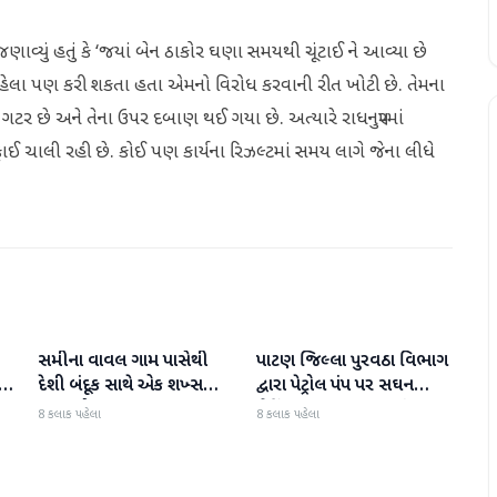
ણાવ્યું હતું કે ‘જયાં બેન ઠાકોર ઘણા સમયથી ચૂંટાઈ ને આવ્યા છે
હેલા પણ કરી શકતા હતા એમનો વિરોધ કરવાની રીત ખોટી છે. તેમના
્લી ગટર છે અને તેના ઉપર દબાણ થઈ ગયા છે. અત્યારે રાધનપુરમાં
ફાઈ ચાલી રહી છે. કોઈ પણ કાર્યના રિઝલ્ટમાં સમય લાગે જેના લીધે
સમીના વાવલ ગામ પાસેથી
પાટણ જિલ્લા પુરવઠા વિભાગ
પાટણ
પાટણ
દેશી બંદૂક સાથે એક શખ્સ
દ્વારા પેટ્રોલ પંપ પર સઘન
ઝડપાયો
ચેકિંગ સઘન હાથ ધરાયું
8 કલાક પહેલા
8 કલાક પહેલા