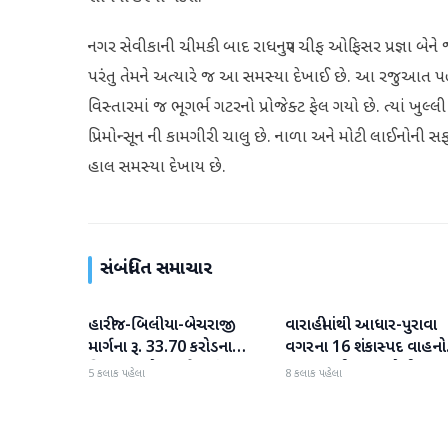
નગર સેવીકાની ચીમકી બાદ રાધનપુર ચીફ ઓફિસર પ્રજ્ઞા બેને જ
પરંતુ તેમને અત્યારે જ આ સમસ્યા દેખાઈ છે. આ રજુઆત પ
વિસ્તારમાં જ ભૂગર્ભ ગટરનો પ્રોજેક્ટ ફેલ ગયો છે. ત્યાં ખુલ
પ્રિમોન્સૂન ની કામગીરી ચાલુ છે. નાળા અને મોટી લાઈનોની સ
હાલ સમસ્યા દેખાય છે.
સંબંધિત સમાચાર
હારીજ-બિલીયા-બેચરાજી
વારાહીમાંથી આધાર-પુરાવા
પાટણ
પાટણ
માર્ગના રૂ. 33.70 કરોડના
વગરના 16 શંકાસ્પદ વાહનો
વિકાસ કામો પૂરજોશમાં
જપ્ત કરતી LCB પોલીસ
5 કલાક પહેલા
8 કલાક પહેલા