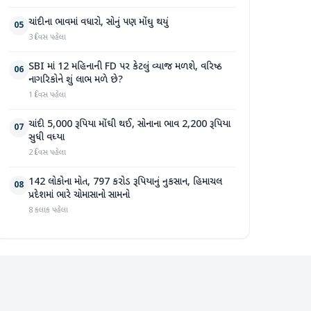
ચાંદીના ભાવમાં વધારો, સોનું પણ મોંઘુ થયું
05
3 દિવસ પહેલા
SBI માં 12 મહિનાની FD પર કેટલું વ્યાજ મળશે, વરિષ્ઠ
06
નાગરિકોને શું લાભ મળે છે?
1 દિવસ પહેલા
ચાંદી 5,000 રૂપિયા મોંઘી થઈ, સોનાના ભાવ 2,200 રૂપિયા
07
સુધી વધ્યા
2 દિવસ પહેલા
142 લોકોના મોત, 797 કરોડ રૂપિયાનું નુકસાન, હિમાચલ
08
પ્રદેશમાં ભારે ચોમાસાનો સામનો
8 કલાક પહેલા