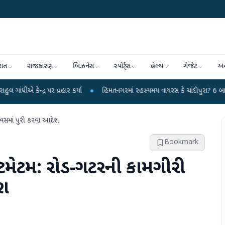
રાત
રાજકારણ
બિઝનેસ
સ્પોર્ટ્સ
હેલ્થ
ગેજેટ
અન
 પર પ્રહાર કર્યા
●
હિંમતનગરમાં રહસ્યમય વાયરસ કે ચાંદીપુરા? 6 બાળકોના મોતથી 
દિવસમાં પુરી કરવા આદેશ
Bookmark
લ્ટિમેટમ: રોડ-ગટરની કામગીરી
ેશ