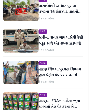
વારાહીમાંથી આધાર-પુરાવા
વગરના 16 શંકાસ્પદ વાહનો
જપ્ત કરતી LCB પોલીસ
8 કલાક પહેલા
પાટણ
સમીના વાવલ ગામ પાસેથી દેશી
બંદૂક સાથે એક શખ્સ ઝડપાયો
8 કલાક પહેલા
પાટણ
પાટણ જિલ્લા પુરવઠા વિભાગ
દ્વારા પેટ્રોલ પંપ પર સઘન ચેકિંગ
સઘન હાથ ધરાયું
8 કલાક પહેલા
પાટણ
પાટણમાં FDAના દરોડા: જૂના
ડબ્બામાં તેલ પેક કરતા બે