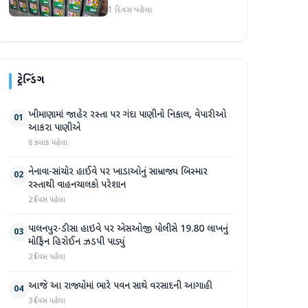
એકમો સીલ, રૂ. ૧૬.૧૪ લાખનો
1 દિવસ પહેલા
જથ્થો જપ્ત
ટ્રેન્ડિંગ
ખીમાણામાં જાહેર રસ્તા પર ગંદા પાણીનો નિકાલ, વેપારીઓ
01
આકરા પાણીએ
8 કલાક પહેલા
નેનાવા-સાંચોર હાઈવે પર ખાડાઓનું સામ્રાજ્ય બિસ્માર
02
રસ્તાથી વાહનચાલકો પરેશાન
2 દિવસ પહેલા
પાલનપુર-ડીસા હાઇવે પર એસઓજી પોલીસે 19.80 લાખનું
03
મોર્ફિન હિરોઈન ઝડપી પાડ્યું
2 દિવસ પહેલા
આજે આ રાજ્યોમાં ભારે પવન સાથે વરસાદની આગાહી
04
3 દિવસ પહેલા