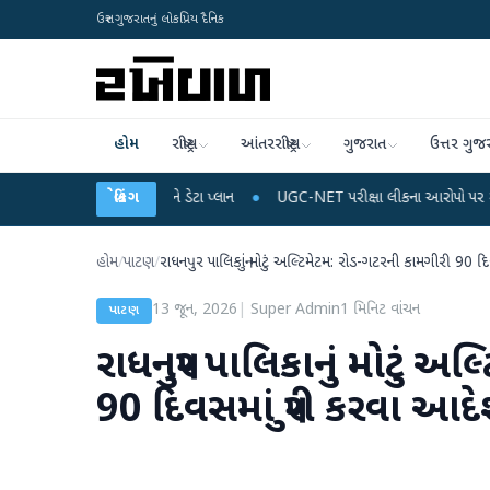
ઉત્તર ગુજરાતનું લોકપ્રિય દૈનિક
હોમ
રાષ્ટ્રીય
આંતરરાષ્ટ્રીય
ગુજરાત
ઉત્તર ગુજ
ાઈલ રિચાર્જ અને ડેટા પ્લાન
બ્રેકિંગ
●
UGC-NET પરીક્ષા લીકના આરોપો પર રાહુલ ગાંધીએ કેન્દ્ર
હોમ
/
પાટણ
/
રાધનપુર પાલિકાનું મોટું અલ્ટિમેટમ: રોડ-ગટરની કામગીરી 90 
13 જૂન, 2026
|
Super Admin
1
મિનિટ વાંચન
પાટણ
રાધનપુર પાલિકાનું મોટું અ
90 દિવસમાં પુરી કરવા આદ