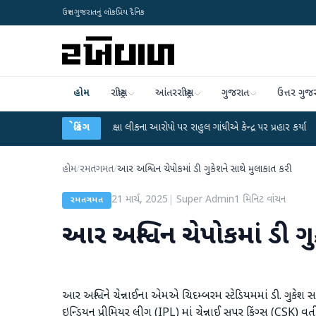
ઉત્તર ગુજરાતનું લોકપ્રિય દૈનિક
હોમ
રાષ્ટ્રીય
આંતરરાષ્ટ્રીય
ગુજરાત
ઉત્તર ગુજ
GC-NET પરીક્ષા લીકના આરોપો પર રાહુલ ગાંધીએ કેન્દ્ર પર પ્રહાર કર્યા
બ્રેકિંગ
●
હિંમતનગરમા
હોમ
/
રમતગમત
/
આર અશ્વિન ચેપોકમાં ડી ગુકેશને સાથે મુલાકાત કરી
21 માર્ચ, 2025
|
Super Admin
1
મિનિટ વાંચન
રમતગમત
આર અશ્વિન ચેપોકમાં ડી ગુ
આર અશ્વિને ચેન્નાઈના એમએ ચિદમ્બરમ સ્ટેડિયમમાં ડી. ગુકેશ 
ઇન્ડિયન પ્રીમિયર લીગ (IPL) માં ચેન્નાઈ સુપર કિંગ્સ (CSK) વ