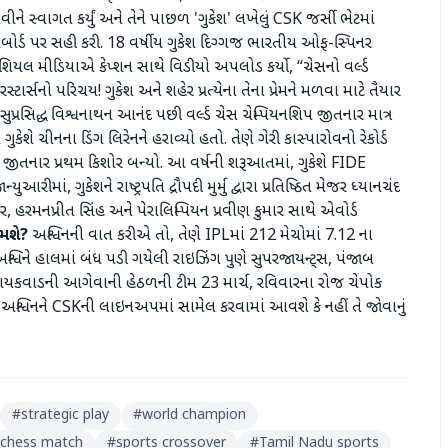
ીને સ્વાગત કર્યું અને તેને પાછળ 'ગુકેશ' લખેલું CSK જર્સી ભેટમાં
ેસબોર્ડ પર સહી કરી. 18 વર્ષીય ગુકેશ દિગ્ગજ ભારતીય ઓફ-સ્પિનર
યલ મીડિયાએ કેપ્શન સાથે વિડીયો અપલોડ કર્યો, “ચેસનો વર્લ્ડ
રસ્ટાર્સનો પરિચય! ગુકેશ અને શહેર પ્રત્યેના તેના પ્રેમને મળવા માટે તૈયાર
સુપ્રસિદ્ધ વિશ્વનાથન આનંદ પછી વર્લ્ડ ચેસ ચેમ્પિયનશિપ જીતનાર માત્ર
શે ચીનના ડિંગ લિરેનને હરાવ્યો હતો. તેણે ગેરી કાસ્પારોવનો રેકોર્ડ
લ જીતનાર પ્રથમ કિશોર બન્યો. આ વર્ષની શરૂઆતમાં, ગુકેશે FIDE
યુઆરીમાં, ગુકેશને રાષ્ટ્રપતિ દ્રૌપદી મુર્મુ દ્વારા પ્રતિષ્ઠિત મેજર ધ્યાનચંદ
, હરમનપ્રીત સિંહ અને પેરાલિમ્પિયન પ્રવીણ કુમાર સાથે એવોર્ડ
રમશે?
અશ્વિનની વાત કરીએ તો, તેણે IPLમાં 212 મેચોમાં 7.12 ના
શ્વિને હાલમાં બંધ પડી ગયેલી રાઇઝિંગ પુણે સુપરજાયન્ટ્સ, પંજાબ
તુરાજ ગાયકવાડની આગેવાની હેઠળની ટીમ 23 માર્ચ, રવિવારના રોજ ચેપોક
ે અશ્વિનને CSKની લાઇનઅપમાં સામેલ કરવામાં આવશે કે નહીં તે જોવાનું
#
strategic play
#
world champion
chess match
#
sports crossover
#
Tamil Nadu sports