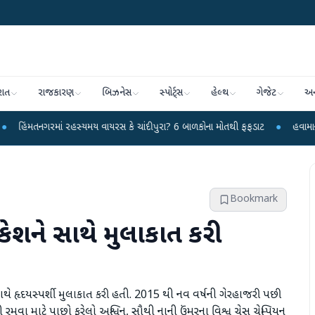
રાત
રાજકારણ
બિઝનેસ
સ્પોર્ટ્સ
હેલ્થ
ગેજેટ
અન
ં રહસ્યમય વાયરસ કે ચાંદીપુરા? 6 બાળકોના મોતથી ફફડાટ
●
હવામાન વિભાગે 18 રાજ
Bookmark
કેશને સાથે મુલાકાત કરી
સાથે હૃદયસ્પર્શી મુલાકાત કરી હતી. 2015 થી નવ વર્ષની ગેરહાજરી પછી
તી રમવા માટે પાછો ફરેલો અશ્વિન, સૌથી નાની ઉંમરના વિશ્વ ચેસ ચેમ્પિયન