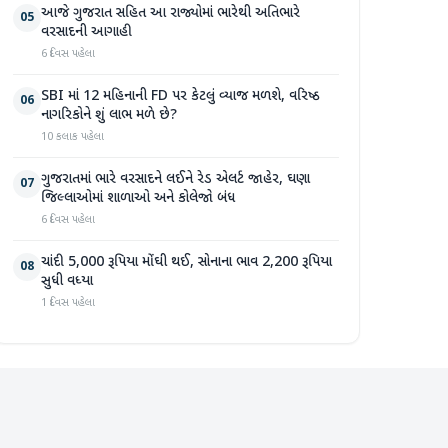
આજે ગુજરાત સહિત આ રાજ્યોમાં ભારેથી અતિભારે
05
વરસાદની આગાહી
6 દિવસ પહેલા
SBI માં 12 મહિનાની FD પર કેટલું વ્યાજ મળશે, વરિષ્ઠ
06
નાગરિકોને શું લાભ મળે છે?
10 કલાક પહેલા
ગુજરાતમાં ભારે વરસાદને લઈને રેડ એલર્ટ જાહેર, ઘણા
07
જિલ્લાઓમાં શાળાઓ અને કોલેજો બંધ
6 દિવસ પહેલા
ચાંદી 5,000 રૂપિયા મોંઘી થઈ, સોનાના ભાવ 2,200 રૂપિયા
08
સુધી વધ્યા
1 દિવસ પહેલા