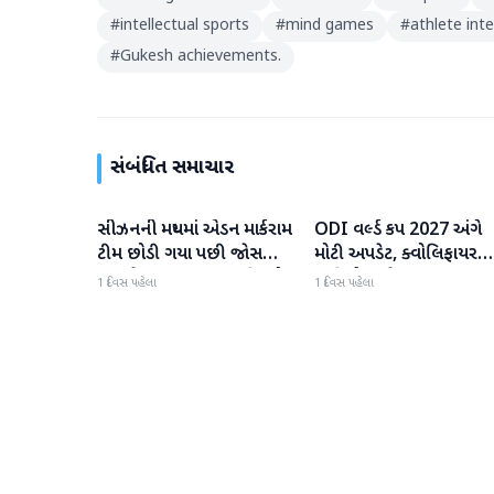
#
intellectual sports
#
mind games
#
athlete int
#
Gukesh achievements.
સંબંધિત સમાચાર
સીઝનની મધ્યમાં એડન માર્કરામ
ODI વર્લ્ડ કપ 2027 અંગે
રમતગમત
રમતગમત
ટીમ છોડી ગયા પછી જોસ
મોટી અપડેટ, ક્વોલિફાયર
બટલરે સુપર જાયન્ટ્સ ટીમનો
તારીખો જાહેર
1 દિવસ પહેલા
1 દિવસ પહેલા
હવાલો સંભાળ્યો