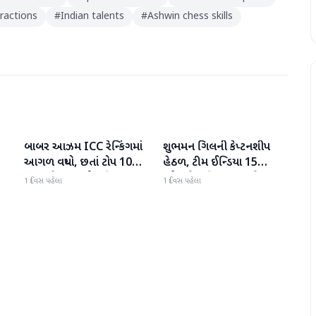
eractions
#
Indian talents
#
Ashwin chess skills
બાબર આઝમ ICC રેન્કિંગમાં
શુભમન ગિલની કેપ્ટનશીપ
રમતગમત
રમતગમત
આગળ વધ્યો, છતાં ટોપ 10માં
હેઠળ, ટીમ ઈન્ડિયા 15
સ્થાન મેળવવાથી વંચિત
ઓગસ્ટે ઇતિહાસ રચશે, 600
1 દિવસ પહેલા
1 દિવસ પહેલા
ટેસ્ટ રમનાર ત્રીજો દેશ બનશે