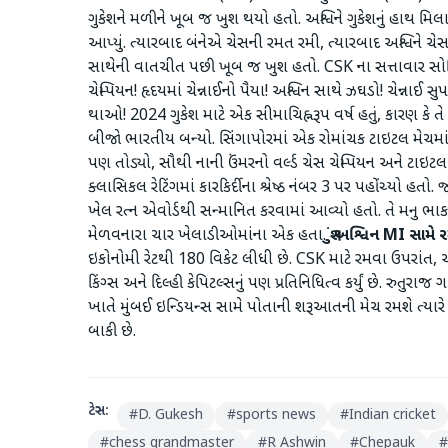
ગુકેશને મળીને ખૂબ જ ખુશ થયો હતો. અશ્વિને ગુકેશનું હાથ મિલાવ
આપ્યું. ત્યારબાદ બંનેએ ચેસની રમત રમી, ત્યારબાદ અશ્વિને ચ
સાથેની વાતચીત પછી ખૂબ જ ખુશ હતો. CSK ના સત્તાવાર સોશિ
ચેમ્પિયન! હૃદયમાં ચેન્નાઈનો પૈયા! અશ્વિન સાથે ઝઘડો! ચેન્નાઈ સુપ
થાઓ! 2024 ગુકેશ માટે એક સીમાચિહ્નરૂપ વર્ષ હતું, કારણ કે તે 
બીજો ભારતીય બન્યો. સિંગાપોરમાં એક રોમાંચક ટાઇટલ મેચમાં ગુકે
પણ તોડ્યો, સૌથી નાની ઉંમરનો વર્લ્ડ ચેસ ચેમ્પિયન અને ટાઇટ
ક્લાસિકલ રેટિંગમાં કારકિર્દીના શ્રેષ્ઠ નંબર 3 પર પહોંચ્યો હતો. જાન્
ખેલ રત્ન એવોર્ડથી સન્માનિત કરવામાં આવ્યો હતો. તે મનુ ભાકર
મેળવનારા ચાર ખેલાડીઓમાંના એક હતા.
શું અશ્વિન MI સામે 
ઇકોનોમી રેટથી 180 વિકેટ લીધી છે. CSK માટે રમવા ઉપરાંત, અ
કિંગ્સ અને દિલ્હી કેપિટલ્સનું પણ પ્રતિનિધિત્વ કર્યું છે. રુ
ખાતે મુંબઈ ઇન્ડિયન્સ સામે પોતાની શરૂઆતની મેચ રમશે ત્યાર
બાકી છે.
ટેગ્સ:
#
D. Gukesh
#
sports news
#
Indian cricket
#
chess grandmaster
#
R Ashwin
#
Chepauk
#