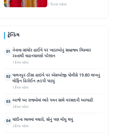
બટલરે સુપર જાયન્ટ્સ ટીમનો
1 દિવસ પહેલા
હવાલો સંભાળ્યો
ટ્રેન્ડિંગ
નેનાવા-સાંચોર હાઈવે પર ખાડાઓનું સામ્રાજ્ય બિસ્માર
01
રસ્તાથી વાહનચાલકો પરેશાન
1 દિવસ પહેલા
પાલનપુર-ડીસા હાઇવે પર એસઓજી પોલીસે 19.80 લાખનું
02
મોર્ફિન હિરોઈન ઝડપી પાડ્યું
1 દિવસ પહેલા
આજે આ રાજ્યોમાં ભારે પવન સાથે વરસાદની આગાહી
03
2 દિવસ પહેલા
ચાંદીના ભાવમાં વધારો, સોનું પણ મોંઘુ થયું
04
2 દિવસ પહેલા