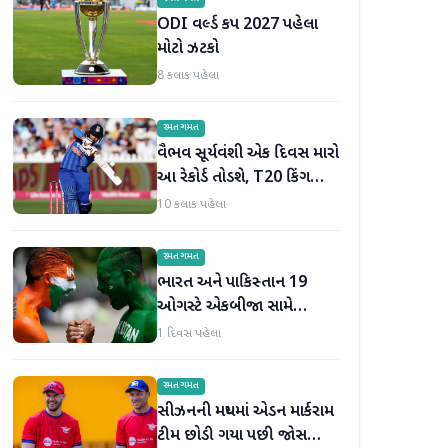
ODI વર્લ્ડ કપ 2027 પહેલા
મોટો ઝટકો
8 કલાક પહેલા
રમતગમત
વૈભવ સૂર્યવંશી એક દિવસ મારો
આ રેકોર્ડ તોડશે, T20 કિંગ
બન્યા પછી જોસ બટલરની
10 કલાક પહેલા
મોટી ભવિષ્યવાણી
રમતગમત
ભારત અને પાકિસ્તાન 19
ઓગસ્ટે એકબીજા સામે
ટકરાશે, હોકી વર્લ્ડ કપ માટે
1 દિવસ પહેલા
ટીમની જાહેરાત
રમતગમત
સીઝનની મધ્યમાં એડન માર્કરામ
ટીમ છોડી ગયા પછી જોસ