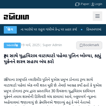
E-Paper
|
Login
 લીકના આરોપો પર રાહુલ ગાંધીએ કેન્દ્ર પર પ્રહાર કર્યા
બ્રેકિંગ
●
હિંમતનગરમાં રહસ્યમય વાય
19 માર્ચ, 2025
|
Super Admin
Bookmark
આંતરરાષ્ટ્રીય
ટ્રમ્પ સાથે યુદ્ધવિરામ વાટાઘાટો પહેલા પુતિન બોલ્યા, કહ્યું
યુક્રેનને શસ્ત્ર સહાય બંધ કરો
રશિયાના રાષ્ટ્રપતિ વ્લાદિમીર પુતિને યુએસ પ્રમુખ ડોનાલ્ડ ટ્રમ્પ સાથે
વાટાઘાટો પહેલાં એક નવી શરત મૂકી છે. તેમણે આગ્રહ કર્યો હતો કે યુએસ
પ્રમુખ ડોનાલ્ડ ટ્રમ્પ દ્વારા પ્રસ્તાવિત 30 દિવસના યુદ્ધવિરામ દરમિયાન
યુક્રેનને તમામ શસ્ત્રોની ડિલિવરી બંધ કરવામાં આવે, બ્લૂમબર્ગ ન્યૂઝના
અહેવાલમાં જણાવાયું છે. ક્રેમલિનએ જણાવ્યું હતું કે બંને નેતાઓ