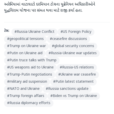
અરેબિયામાં વાટાઘાટો દરમિયાન ટોચના યુક્રેનિયન અધિકારીઓને
યુદ્ધવિરામ યોજના પર સંમત થવા માટે રાજી કર્યા હતા.
ટેગ્સ:
#
Russia Ukraine Conflict
#
US Foreign Policy
#
geopolitical tensions
#
ceasefire discussions
#
Trump on Ukraine war
#
global security concerns
#
Putin on Ukraine aid
#
Russia-Ukraine war updates
#
Putin truce talks with Trump
#
US weapons aid to Ukraine
#
Russia-US relations
#
Trump-Putin negotiations
#
Ukraine war ceasefire
#
military aid suspension
#
Putin latest statement
#
NATO and Ukraine
#
Russia sanctions update
#
Trump foreign affairs
#
Biden vs Trump on Ukraine
#
Russia diplomacy efforts