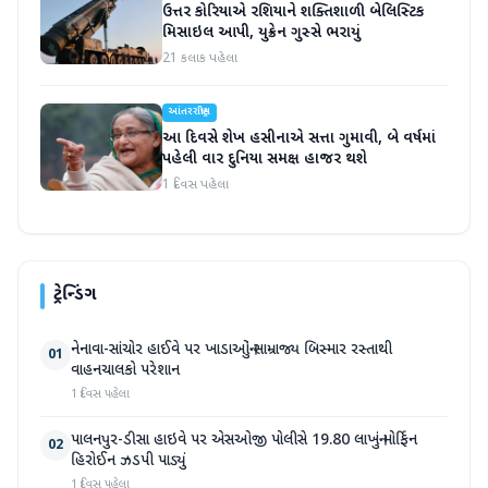
ઉત્તર કોરિયાએ રશિયાને શક્તિશાળી બેલિસ્ટિક
મિસાઇલ આપી, યુક્રેન ગુસ્સે ભરાયું
21 કલાક પહેલા
આંતરરાષ્ટ્રીય
આ દિવસે શેખ હસીનાએ સત્તા ગુમાવી, બે વર્ષમાં
પહેલી વાર દુનિયા સમક્ષ હાજર થશે
1 દિવસ પહેલા
ટ્રેન્ડિંગ
નેનાવા-સાંચોર હાઈવે પર ખાડાઓનું સામ્રાજ્ય બિસ્માર રસ્તાથી
01
વાહનચાલકો પરેશાન
1 દિવસ પહેલા
પાલનપુર-ડીસા હાઇવે પર એસઓજી પોલીસે 19.80 લાખનું મોર્ફિન
02
હિરોઈન ઝડપી પાડ્યું
1 દિવસ પહેલા