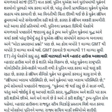
મંગળવારે સાંજે (IST) વાત કરશે. પુતિન યુએસ અને યુરોપમાંથી યુક્રેનને
શસ્ત્રોનો પુરવઠો બંધ કરવા માંગે છે, પરંતુ તેમની પ્રાથમિકતા યુક્રેનને યુએસ
સહાય બંધ કરવાની છે. આ વિનંતીથી ચિંતા ઊભી થઈ છે કે યુક્રેન રશિયન
હુમલાઓ માટે સંવેદનશીલ રહી શકે છે, કારણ કે રશિયન લશ્કરી કામગીરી
માટે આવા કોઈ પ્રતિબંધો નથી. પુતિનના પ્રવક્તા દિમિત્રી પેસ્કોવે
મંગળવારે પત્રકારોને જણાવ્યું હતું કે ટ્રમ્પ અને પુતિન યુક્રેનમાં યુદ્ધ અંગે
ચર્ચા કરશે પરંતુ ઉમેર્યું હતું કે યુએસ-રશિયા સંબંધોને સામાન્ય બનાવવા
અંગે "મોટા પ્રમાણમાં પ્રશ્નો" પણ છે. આ કોલ બપોરે 1 વાગ્યા GMT થી
બપોરે 3 વાગ્યા વચ્ચે થશે. GMT (સવારે 9 વાગ્યાથી 11 વાગ્યા સુધી
ET) તેવું પેસ્કોવે કહ્યું હતું.
શાંતિ વાટાઘાટો અંગે વ્હાઇટ હાઉસ આશાવાદી
વ્હાઇટ હાઉસ માને છે કે શાંતિ એક વિકલ્પ છે, પરંતુ યુક્રેનના રાષ્ટ્રપતિ
વોલોડીમીર ઝેલેન્સકીને ખાતરી નથી કે પુતિન મદદ કરવા માટે ઘણું કરી
રહ્યા છે, કારણ કે રશિયન સૈનિકો યુક્રેન પર હુમલો કરવાનું ચાલુ રાખે છે.
"રશિયામાં ખરાબ પરિસ્થિતિ છે, અને યુક્રેનમાં પણ ખરાબ પરિસ્થિતિ છે,"
ટ્રમ્પે સોમવારે પત્રકારોને જણાવ્યું. "યુક્રેનમાં જે થઈ રહ્યું છે તે સારું નથી,
પરંતુ અમે જોઈશું કે શું આપણે શાંતિ કરાર, યુદ્ધવિરામ અને શાંતિ પર કામ
કરી શકીએ છીએ. અને મને લાગે છે કે અમે તે કરી શકીશું." ટ્રમ્પ-પુતિન કોલ
પહેલાં, વ્હાઇટ હાઉસના રાજદૂત સ્ટીવ વિટકોફે પ્રસ્તાવ વિશે વાત કરવા
માટે મોસ્કોમાં પુતિનને મળ્યા. રાજ્ય સચિવ માર્કો રુબિયોએ સાઉદી