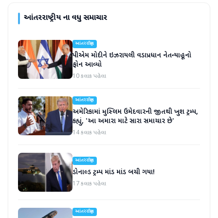
આંતરરાષ્ટ્રીય
ના વધુ સમાચાર
આંતરરાષ્ટ્રીય
પીએમ મોદીને ઇઝરાયલી વડાપ્રધાન નેતન્યાહૂનો
ફોન આવ્યો
10 કલાક પહેલા
આંતરરાષ્ટ્રીય
અમેરિકામાં મુસ્લિમ ઉમેદવારની જીતથી ખુશ ટ્રમ્પ,
કહ્યું, 'આ અમારા માટે સારા સમાચાર છે'
14 કલાક પહેલા
આંતરરાષ્ટ્રીય
ડોનાલ્ડ ટ્રમ્પ માંડ માંડ બચી ગયા!
17 કલાક પહેલા
આંતરરાષ્ટ્રીય