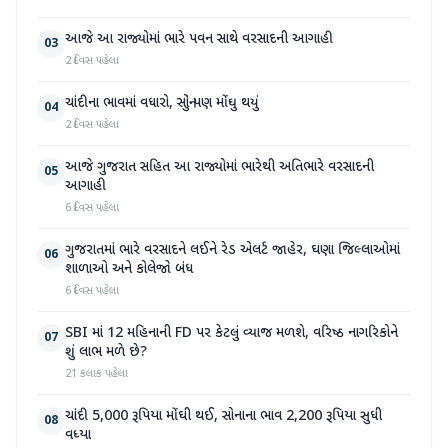
આજે આ રાજ્યોમાં ભારે પવન સાથે વરસાદની આગાહી
03
2 દિવસ પહેલા
ચાંદીના ભાવમાં વધારો, સોનું પણ મોંઘુ થયું
04
2 દિવસ પહેલા
આજે ગુજરાત સહિત આ રાજ્યોમાં ભારેથી અતિભારે વરસાદની
05
આગાહી
6 દિવસ પહેલા
ગુજરાતમાં ભારે વરસાદને લઈને રેડ એલર્ટ જાહેર, ઘણા જિલ્લાઓમાં
06
શાળાઓ અને કોલેજો બંધ
6 દિવસ પહેલા
SBI માં 12 મહિનાની FD પર કેટલું વ્યાજ મળશે, વરિષ્ઠ નાગરિકોને
07
શું લાભ મળે છે?
21 કલાક પહેલા
ચાંદી 5,000 રૂપિયા મોંઘી થઈ, સોનાના ભાવ 2,200 રૂપિયા સુધી
08
વધ્યા