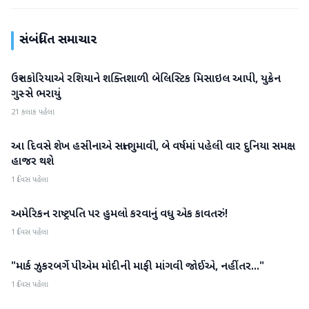
સંબંધિત સમાચાર
ઉત્તર કોરિયાએ રશિયાને શક્તિશાળી બેલિસ્ટિક મિસાઇલ આપી, યુક્રેન
આંતરરાષ્ટ્રીય
ગુસ્સે ભરાયું
21 કલાક પહેલા
આ દિવસે શેખ હસીનાએ સત્તા ગુમાવી, બે વર્ષમાં પહેલી વાર દુનિયા સમક્ષ
આંતરરાષ્ટ્રીય
હાજર થશે
1 દિવસ પહેલા
અમેરિકન રાષ્ટ્રપતિ પર હુમલો કરવાનું વધુ એક કાવતરું!
આંતરરાષ્ટ્રીય
1 દિવસ પહેલા
"માર્ક ઝુકરબર્ગે પીએમ મોદીની માફી માંગવી જોઈએ, નહીંતર..."
આંતરરાષ્ટ્રીય
1 દિવસ પહેલા