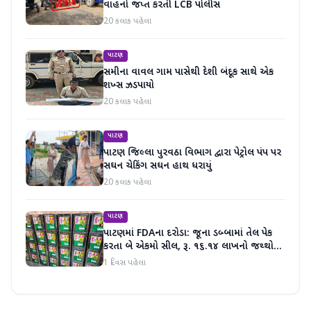
વાહનો જપ્ત કરતી LCB પોલીસ
20 કલાક પહેલા
પાટણ
સમીના વાવલ ગામ પાસેથી દેશી બંદૂક સાથે એક
શખ્સ ઝડપાયો
20 કલાક પહેલા
પાટણ
પાટણ જિલ્લા પુરવઠા વિભાગ દ્વારા પેટ્રોલ પંપ પર
સઘન ચેકિંગ સઘન હાથ ધરાયું
20 કલાક પહેલા
પાટણ
પાટણમાં FDAના દરોડા: જૂના ડબ્બામાં તેલ પેક
કરતા બે એકમો સીલ, રૂ. ૧૬.૧૪ લાખનો જથ્થો
જપ્ત
1 દિવસ પહેલા