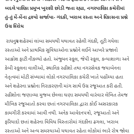
બદલે પાલિકા પ્રમુખ ખુરશી છોડી જતા રહ્યા, નગરપાલિકા કચેરીમાં
તું-તું મેં-મેંના દ્રશ્યો સર્જાયા- ગંદકી, ખરાબ રસ્તા અને વિકાસના પ્રશ્ને
ઉગ્ર વિરોધ
રાધનપુર શહેરમાં લાંબા સમયથી યથાવત રહેલી ગંદકી, તૂટી ગયેલા
રસ્તાઓ અને પ્રાથમિક સુવિધાઓના પ્રશ્નોને લઈને આખરે પ્રજાનો
આક્રોશ ફાટી નીકળ્યો હતો. અંજુમન સ્કૂલ, જેપી સ્કૂલ, કન્યાશાળા અને
કેબી સ્કૂલના વાલીઓ, સ્થાનિક રહીશો તથા નગરસેવક જયાબેનના
નેતૃત્વમાં મોટી સંખ્યામાં લોકો નગરપાલિકા કચેરી ખાતે પહોંચ્યા હતા
અને શહેરના પ્રશ્નોના નિરાકરણની માંગ સાથે ઉગ્ર રજૂઆત કરી હતી.
રહીશોના જણાવ્યા મુજબ છેલ્લા ઘણા સમયથી વારંવાર લેખિત તેમજ
મૌખિક રજૂઆતો કરવા છતાં નગરપાલિકા દ્વારા કોઈ અસરકારક
કામગીરી કરવામાં આવી નથી. અનેક આવેદનપત્રો, રજૂઆતો અને
ફરિયાદો છતાં શહેરના વિવિધ વિસ્તારોમાં ગંદકીના ઢગલા, ખરાબ
રસ્તાઓ અને અન્ય સમસ્યાઓ યથાવત રહેતા લોકોમાં ભારે રોષ જોવા