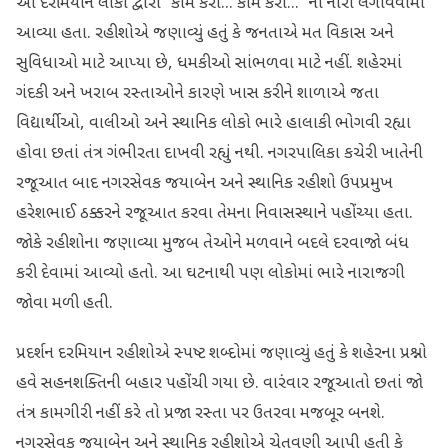
આ દરમિયાન લોકો દ્વારા “કામ કરો... કામ કરો...” ના નારા લગાવવામાં
આવ્યા હતા. રહીશોએ જણાવ્યું હતું કે જનતાએ મત વિકાસ અને
સુવિધાઓ માટે આપ્યા છે, ધમકીઓ સાંભળવા માટે નહીં. શહેરમાં
ગંદકી અને ખરાબ રસ્તાઓને કારણે ખાસ કરીને શાળાએ જતા
વિદ્યાર્થીઓ, વાલીઓ અને સ્થાનિક લોકો ભારે હાલાકી ભોગવી રહ્યા
હોવા છતાં તંત્ર ગંભીરતા દાખવી રહ્યું નથી. નગરપાલિકા કચેરી ખાતેની
રજૂઆત બાદ નગરસેવક જયાબેન અને સ્થાનિક રહીશો ઉપપ્રમુખ
હરેશભાઈ ઠક્કરને રજૂઆત કરવા તેમના નિવાસસ્થાને પહોંચ્યા હતા.
જોકે રહીશોના જણાવ્યા મુજબ તેઓને મળવાને બદલે દરવાજો બંધ
કરી દેવામાં આવ્યો હતો. આ ઘટનાથી પણ લોકોમાં ભારે નારાજગી
જોવા મળી હતી.
પ્રદર્શન દરમિયાન રહીશોએ સ્પષ્ટ શબ્દોમાં જણાવ્યું હતું કે શહેરના પ્રશ્નો
હવે સહનશક્તિની બહાર પહોંચી ગયા છે. વારંવાર રજૂઆતો છતાં જો
તંત્ર કામગીરી નહીં કરે તો પ્રજા રસ્તા પર ઉતરવા મજબૂર બનશે.
નગરસેવક જયાબેન અને સ્થાનિક રહીશોએ ચેતવણી આપી હતી કે