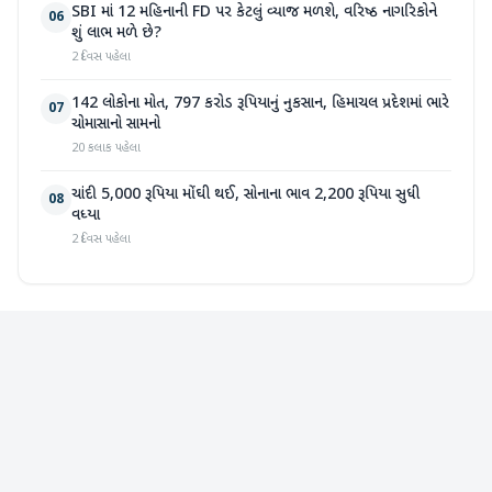
SBI માં 12 મહિનાની FD પર કેટલું વ્યાજ મળશે, વરિષ્ઠ નાગરિકોને
06
શું લાભ મળે છે?
2 દિવસ પહેલા
142 લોકોના મોત, 797 કરોડ રૂપિયાનું નુકસાન, હિમાચલ પ્રદેશમાં ભારે
07
ચોમાસાનો સામનો
20 કલાક પહેલા
ચાંદી 5,000 રૂપિયા મોંઘી થઈ, સોનાના ભાવ 2,200 રૂપિયા સુધી
08
વધ્યા
2 દિવસ પહેલા