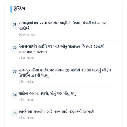
ટ્રેન્ડિંગ
ખીમાણામાં જાહેર રસ્તા પર ગંદા પાણીનો નિકાલ, વેપારીઓ આકરા
01
પાણીએ
20 કલાક પહેલા
નેનાવા-સાંચોર હાઈવે પર ખાડાઓનું સામ્રાજ્ય બિસ્માર રસ્તાથી
02
વાહનચાલકો પરેશાન
2 દિવસ પહેલા
પાલનપુર-ડીસા હાઇવે પર એસઓજી પોલીસે 19.80 લાખનું મોર્ફિન
03
હિરોઈન ઝડપી પાડ્યું
2 દિવસ પહેલા
ચાંદીના ભાવમાં વધારો, સોનું પણ મોંઘુ થયું
04
3 દિવસ પહેલા
આજે આ રાજ્યોમાં ભારે પવન સાથે વરસાદની આગાહી
05
4 દિવસ પહેલા