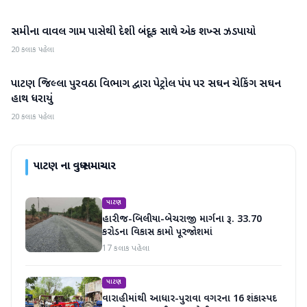
સમીના વાવલ ગામ પાસેથી દેશી બંદૂક સાથે એક શખ્સ ઝડપાયો
પાટણ
20 કલાક પહેલા
પાટણ જિલ્લા પુરવઠા વિભાગ દ્વારા પેટ્રોલ પંપ પર સઘન ચેકિંગ સઘન
પાટણ
હાથ ધરાયું
20 કલાક પહેલા
પાટણ
ના વધુ સમાચાર
પાટણ
હારીજ-બિલીયા-બેચરાજી માર્ગના રૂ. 33.70
કરોડના વિકાસ કામો પૂરજોશમાં
17 કલાક પહેલા
પાટણ
વારાહીમાંથી આધાર-પુરાવા વગરના 16 શંકાસ્પદ