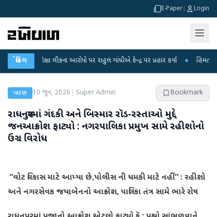
E-Paper
|
Login
 પરીક્ષા લીકના આરોપો પર રાહુલ ગાંધીએ કેન્દ્ર પર પ્રહાર કર્યા
બ્રેકિંગ
●
હિંમતનગરમાં રહસ્
10 જૂન, 2026
|
Super Admin
Bookmark
પાટણ
રાધનપુરમાં ગંદકી અને બિસ્માર રૉડ-રસ્તાઓ મુદ્દે
જનઆક્રોશ ફાટ્યો : નગરપાલિકા પ્રમુખ સામે રહીશોનો
ઉગ્ર વિરોધ
“વોટ વિકાસ માટે આપ્યા છે,પોલીસ ની ધમકી માટે નહીં” : રહીશો
અને નગરસેવક જયાબેનનો આક્રોશ, પાલિકા તંત્ર સામે ભારે રોષ
રાધનપુરમાં પ્રજાનો આક્રોશ એટલો ફાટ્યો કૅ : પ્રશ્નો સાંભળવાને