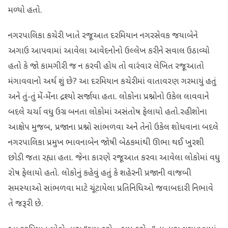
મળ્યો હતો.
નગરપાલિકા કચેરી ખાતે રજૂઆત દરમિયાન નગરસેવક જયાબેને
અગાઉ આપવામાં આવેલા આવેદનોનો ઉલ્લેખ કરીને સવાલ ઉઠાવ્યો
હતો કે જો કામગીરી જ ન કરવી હોય તો વારંવાર લેખિત રજૂઆતો
મંગાવવાનો અર્થ શું છે? આ દરમિયાન કચેરીમાં વાતાવરણ ગરમાયું હતું
અને તું-તું મેં-મેંના દ્રશ્યો સર્જાયા હતા. લોકોના પ્રશ્નોનો ઉકેલ લાવવાને
બદલે ચર્ચા વધુ ઉગ્ર બનતા લોકોમાં અસંતોષ ફેલાયો હતો.રહીશોના
આક્ષેપ મુજબ, પ્રજાના પ્રશ્નો સાંભળવા અને તેનો ઉકેલ શોધવાના બદલે
નગરપાલિકા પ્રમુખ ભાવનાબેન જોષી બેઠકમાંથી ઊભા થઈ ખુરશી
છોડી જતા રહ્યા હતા. જેના કારણે રજૂઆત કરવા આવેલા લોકોમાં વધુ
રોષ ફેલાયો હતો. લોકોનું કહેવું હતું કે શહેરની પ્રજાની વાજબી
સમસ્યાઓ સાંભળવા માટે ચૂંટાયેલા પ્રતિનિધિઓ જવાબદારી નિભાવે
તે જરૂરી છે.