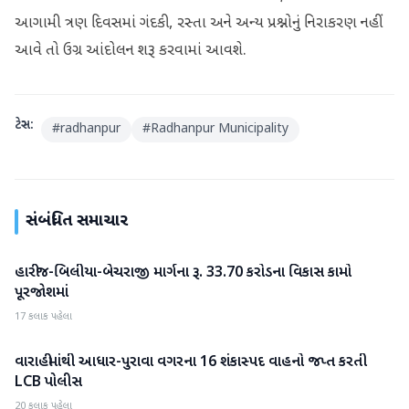
આગામી ત્રણ દિવસમાં ગંદકી, રસ્તા અને અન્ય પ્રશ્નોનું નિરાકરણ નહીં
આવે તો ઉગ્ર આંદોલન શરૂ કરવામાં આવશે.
ટેગ્સ:
#
radhanpur
#
Radhanpur Municipality
સંબંધિત સમાચાર
હારીજ-બિલીયા-બેચરાજી માર્ગના રૂ. 33.70 કરોડના વિકાસ કામો
પાટણ
પૂરજોશમાં
17 કલાક પહેલા
વારાહીમાંથી આધાર-પુરાવા વગરના 16 શંકાસ્પદ વાહનો જપ્ત કરતી
પાટણ
LCB પોલીસ
20 કલાક પહેલા