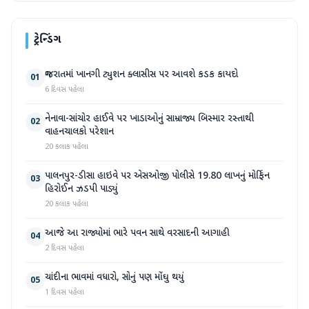
ટ્રેન્ડિંગ
ગુજરાતમાં ખાનગી ટ્યુશન ક્લાસીસ પર આવશે કડક કાયદો
01
6 દિવસ પહેલા
નેનાવા-સાંચોર હાઈવે પર ખાડાઓનું સામ્રાજ્ય બિસ્માર રસ્તાથી
02
વાહનચાલકો પરેશાન
20 કલાક પહેલા
પાલનપુર-ડીસા હાઇવે પર એસઓજી પોલીસે 19.80 લાખનું મોર્ફિન
03
હિરોઈન ઝડપી પાડ્યું
20 કલાક પહેલા
આજે આ રાજ્યોમાં ભારે પવન સાથે વરસાદની આગાહી
04
2 દિવસ પહેલા
ચાંદીના ભાવમાં વધારો, સોનું પણ મોંઘુ થયું
05
1 દિવસ પહેલા