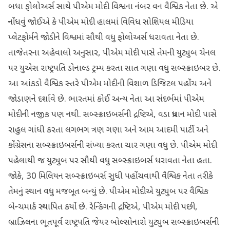
બધા ફોલોઅર્સ સાથે પીએમ મોદી વિશ્વના નંબર વન વૈશ્વિક નેતા છે. એ
નોંધવું જોઈએ કે પીએમ મોદી હાલમાં વિવિધ સોશિયલ મીડિયા
પ્લેટફોર્મને જોડીને વિશ્વમાં સૌથી વધુ ફોલોઅર્સ ધરાવતા નેતા છે.
તાજેતરના અહેવાલો અનુસાર, પીએમ મોદી પાસે તેમની યુટ્યુબ ચેનલ
પર યુએસ રાષ્ટ્રપતિ ડોનાલ્ડ ટ્રમ્પ કરતા સાત ગણા વધુ સબ્સ્ક્રાઇબર છે.
આ આંકડો વૈશ્વિક સ્તરે પીએમ મોદીની વિશાળ ડિજિટલ પહોંચ અને
જોડાણને દર્શાવે છે. ભારતમાં કોઈ અન્ય નેતા આ સંદર્ભમાં પીએમ
મોદીની નજીક પણ નથી. સબ્સ્ક્રાઇબર્સની દ્રષ્ટિએ, વડા પ્રધાન મોદી પાસે
રાહુલ ગાંધી કરતા લગભગ ત્રણ ગણા અને આમ આદમી પાર્ટી અને
કોંગ્રેસના સબ્સ્ક્રાઇબર્સની સંખ્યા કરતા ચાર ગણા વધુ છે. પીએમ મોદી
પહેલાથી જ યુટ્યુબ પર સૌથી વધુ સબ્સ્ક્રાઇબર્સ ધરાવતા નેતા હતા.
જોકે, 30 મિલિયન સબ્સ્ક્રાઇબર્સ સુધી પહોંચવાથી વૈશ્વિક નેતા તરીકે
તેમનું સ્થાન વધુ મજબૂત બન્યું છે. પીએમ મોદીએ યુટ્યુબ પર વૈશ્વિક
બેન્ચમાર્ક સ્થાપિત કર્યો છે. રેન્કિંગની દ્રષ્ટિએ, પીએમ મોદી પછી,
બ્રાઝિલના ભૂતપૂર્વ રાષ્ટ્રપતિ જેયર બોલ્સોનારો યુટ્યુબ સબ્સ્ક્રાઇબર્સની