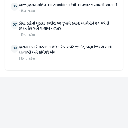
આજે ગુજરાત સહિત આ રાજ્યોમાં ભારેથી અતિભારે વરસાદની આગાહી
06
6 દિવસ પહેલા
ડીસા કોર્ટનો ચુકાદો: સગીરા પર દુષ્કર્મ કેસમાં આરોપીને ૨૦ વર્ષની
07
સખત કેદ અને ૫ લાખ વળતર
6 દિવસ પહેલા
ગુજરાતમાં ભારે વરસાદને લઈને રેડ એલર્ટ જાહેર, ઘણા જિલ્લાઓમાં
08
શાળાઓ અને કોલેજો બંધ
6 દિવસ પહેલા