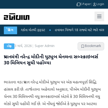
E-Paper
|
Login
રા? 6 બાળકોના મોતથી ફફડાટ
બ્રેકિંગ
●
હવામાન વિભાગે 18 રાજ્યો માટે ભારે વરસાદની ચેતવ
3 માર્ચ, 2026
|
Super Admin
Bookmark
રાષ્ટ્રીય
પ્રધાનમંત્રી નરેન્દ્ર મોદીની યુટ્યુબ ચેનલના સબ્સ્ક્રાઇબર્સ
30 મિલિયન સુધી પહોંચ્યા
ભારતના વડા પ્રધાન નરેન્દ્ર મોદીએ યુટ્યુબ પર એક મહત્વપૂર્ણ સિદ્ધિ
હાંસલ કરી છે. તાજેતરના અહેવાલો અનુસાર, પીએમ મોદીની યુટ્યુબ
ચેનલ 30 મિલિયનથી વધુ સબ્સ્ક્રાઇબર્સ એટલે કે 30 મિલિયનથી વધુ
લોકો સુધી પહોંચી ગઈ છે. એ નોંધવું જોઈએ કે યુટ્યુબ પર આટલા