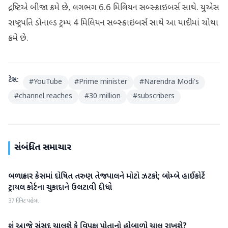
દ્રષ્ટિએ બીજા ક્રમે છે, લગભગ 6.6 મિલિયન સબ્સ્ક્રાઇબર્સ સાથે. યુએસ
રાષ્ટ્રપતિ ડોનાલ્ડ ટ્રમ્પ 4 મિલિયન સબ્સ્ક્રાઇબર્સ સાથે આ યાદીમાં ચોથા
ક્રમે છે.
ટેગ્સ:
#
YouTube
#
Prime minister
#
Narendra Modi's
#
channel reaches
#
30 million
#
subscribers
સંબંધિત સમાચાર
બળાત્કાર કેસમાં દોષિત તરુણ તેજપાલને મોટો ઝટકો; બોમ્બે હાઈકોર્ટે
રાષ્ટ્રીય
ટ્રાયલ કોર્ટના ચુકાદાને ઉલટાવી દીધો
37 મિનિટ પહેલા
શું આજે સંસદ ચાલશે કે વિપક્ષ પોતાનો હોબાળો ચાલુ રાખશે?
રાષ્ટ્રીય