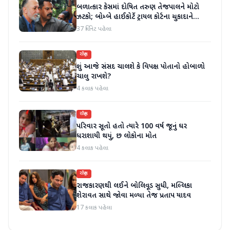
બળાત્કાર કેસમાં દોષિત તરુણ તેજપાલને મોટો
ઝટકો; બોમ્બે હાઈકોર્ટે ટ્રાયલ કોર્ટના ચુકાદાને
ઉલટાવી દીધો
37 મિનિટ પહેલા
રાષ્ટ્રીય
શું આજે સંસદ ચાલશે કે વિપક્ષ પોતાનો હોબાળો
ચાલુ રાખશે?
4 કલાક પહેલા
રાષ્ટ્રીય
પરિવાર સૂતો હતો ત્યારે 100 વર્ષ જૂનું ઘર
ધરાશાયી થયું, છ લોકોના મોત
4 કલાક પહેલા
રાષ્ટ્રીય
રાજકારણથી લઈને બોલિવૂડ સુધી, મલ્લિકા
શેરાવત સાથે જોવા મળ્યા તેજ પ્રતાપ યાદવ
17 કલાક પહેલા