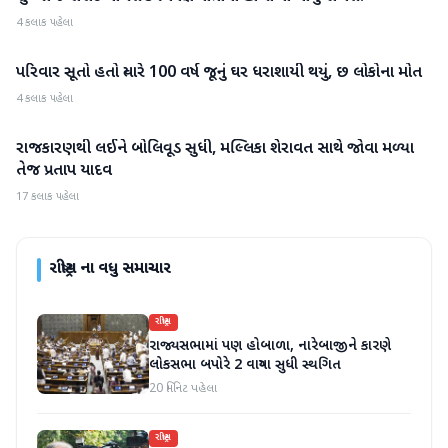
4 કલાક પહેલા
પરિવાર સૂતો હતો ત્યારે 100 વર્ષ જૂનું ઘર ધરાશાયી થયું, છ લોકોના મોત
રાષ્ટ્રીય
4 કલાક પહેલા
રાજકારણથી લઈને બોલિવૂડ સુધી, મલ્લિકા શેરાવત સાથે જોવા મળ્યા
રાષ્ટ્રીય
તેજ પ્રતાપ યાદવ
17 કલાક પહેલા
રાષ્ટ્રીય
ના વધુ સમાચાર
રાષ્ટ્રીય
રાજ્યસભામાં પણ હોબાળા, નારેબાજીને કારણે
લોકસભા બપોરે 2 વાગ્યા સુધી સ્થગિત
20 મિનિટ પહેલા
રાષ્ટ્રીય