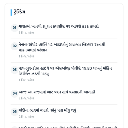
ટ્રેન્ડિંગ
ગુજરાતમાં ખાનગી ટ્યુશન ક્લાસીસ પર આવશે કડક કાયદો
01
6 દિવસ પહેલા
નેનાવા-સાંચોર હાઈવે પર ખાડાઓનું સામ્રાજ્ય બિસ્માર રસ્તાથી
02
વાહનચાલકો પરેશાન
1 દિવસ પહેલા
પાલનપુર-ડીસા હાઇવે પર એસઓજી પોલીસે 19.80 લાખનું મોર્ફિન
03
હિરોઈન ઝડપી પાડ્યું
1 દિવસ પહેલા
આજે આ રાજ્યોમાં ભારે પવન સાથે વરસાદની આગાહી
04
2 દિવસ પહેલા
ચાંદીના ભાવમાં વધારો, સોનું પણ મોંઘુ થયું
05
2 દિવસ પહેલા