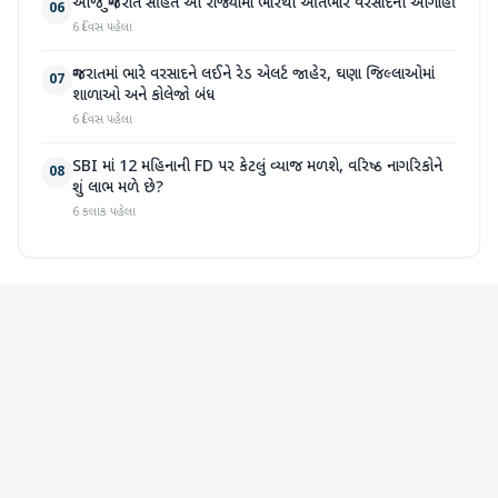
આજે ગુજરાત સહિત આ રાજ્યોમાં ભારેથી અતિભારે વરસાદની આગાહી
06
6 દિવસ પહેલા
ગુજરાતમાં ભારે વરસાદને લઈને રેડ એલર્ટ જાહેર, ઘણા જિલ્લાઓમાં
07
શાળાઓ અને કોલેજો બંધ
6 દિવસ પહેલા
SBI માં 12 મહિનાની FD પર કેટલું વ્યાજ મળશે, વરિષ્ઠ નાગરિકોને
08
શું લાભ મળે છે?
6 કલાક પહેલા