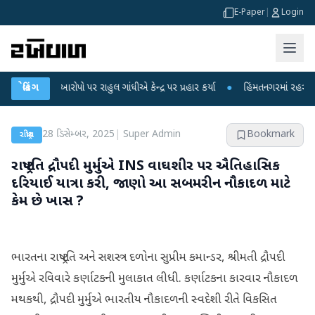
E-Paper
|
Login
કના આરોપો પર રાહુલ ગાંધીએ કેન્દ્ર પર પ્રહાર કર્યા
બ્રેકિંગ
●
હિંમતનગરમાં રહસ્યમય વાયરસ
28 ડિસેમ્બર, 2025
|
Super Admin
Bookmark
રાષ્ટ્રીય
રાષ્ટ્રપતિ દ્રૌપદી મુર્મુએ INS વાઘશીર પર ઐતિહાસિક
દરિયાઈ યાત્રા કરી, જાણો આ સબમરીન નૌકાદળ માટે
કેમ છે ખાસ ?
ભારતના રાષ્ટ્રપતિ અને સશસ્ત્ર દળોના સુપ્રીમ કમાન્ડર, શ્રીમતી દ્રૌપદી
મુર્મુએ રવિવારે કર્ણાટકની મુલાકાત લીધી. કર્ણાટકના કારવાર નૌકાદળ
મથકથી, દ્રૌપદી મુર્મુએ ભારતીય નૌકાદળની સ્વદેશી રીતે વિકસિત