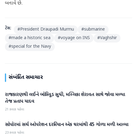
બનાવે છે.
ટેગ્સ:
#
President Draupadi Murmu
#
submarine
#
made a historic sea
#
voyage on INS
#
Vaghshir
#
special for the Navy
સંબંધિત સમાચાર
રાજકારણથી લઈને બોલિવૂડ સુધી, મલ્લિકા શેરાવત સાથે જોવા મળ્યા
રાષ્ટ્રીય
તેજ પ્રતાપ યાદવ
21 કલાક પહેલા
સોપોરમાં સર્ચ ઓપરેશન દરમિયાન એક ઘરમાંથી 45 ગોળા મળી આવ્યા
રાષ્ટ્રીય
23 કલાક પહેલા