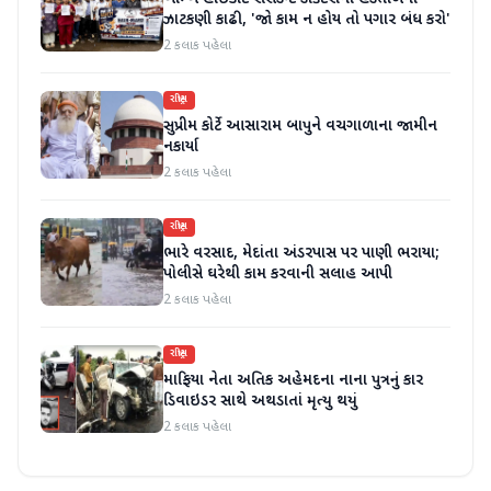
ઝાટકણી કાઢી, 'જો કામ ન હોય તો પગાર બંધ કરો'
2 કલાક પહેલા
રાષ્ટ્રીય
સુપ્રીમ કોર્ટે આસારામ બાપુને વચગાળાના જામીન
નકાર્યા
2 કલાક પહેલા
રાષ્ટ્રીય
ભારે વરસાદ, મેદાંતા અંડરપાસ પર પાણી ભરાયા;
પોલીસે ઘરેથી કામ કરવાની સલાહ આપી
2 કલાક પહેલા
રાષ્ટ્રીય
માફિયા નેતા અતિક અહેમદના નાના પુત્રનું કાર
ડિવાઇડર સાથે અથડાતાં મૃત્યુ થયું
2 કલાક પહેલા