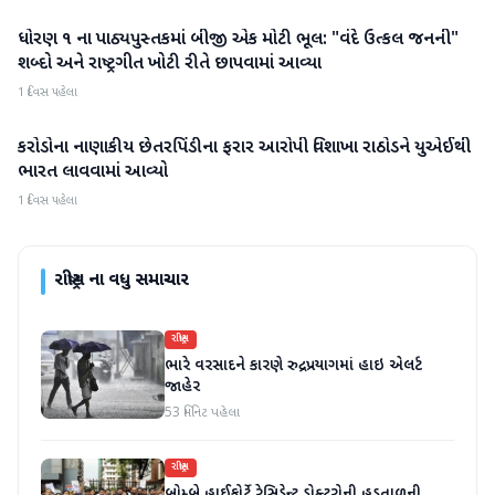
ધોરણ ૧ ના પાઠ્યપુસ્તકમાં બીજી એક મોટી ભૂલ: "વંદે ઉત્કલ જનની"
રાષ્ટ્રીય
શબ્દો અને રાષ્ટ્રગીત ખોટી રીતે છાપવામાં આવ્યા
1 દિવસ પહેલા
કરોડોના નાણાકીય છેતરપિંડીના ફરાર આરોપી વિશાખા રાઠોડને યુએઈથી
રાષ્ટ્રીય
ભારત લાવવામાં આવ્યો
1 દિવસ પહેલા
રાષ્ટ્રીય
ના વધુ સમાચાર
રાષ્ટ્રીય
ભારે વરસાદને કારણે રુદ્રપ્રયાગમાં હાઇ એલર્ટ
જાહેર
53 મિનિટ પહેલા
રાષ્ટ્રીય
બોમ્બે હાઈકોર્ટે રેસિડેન્ટ ડોક્ટરોની હડતાળની