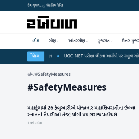
ઉત્તર ગુજરાતનું લોકપ્રિય દૈનિક
હોમ
રાષ્ટ્રીય
આંતરરાષ્ટ્રીય
ગુજરાત
ઉત્તર ગુજ
િચાર્જ અને ડેટા પ્લાન
બ્રેકિંગ
●
UGC-NET પરીક્ષા લીકના આરોપો પર રાહુલ ગાંધીએ કેન્દ્ર પર 
હોમ
/
#SafetyMeasures
#
SafetyMeasures
મહાકુંભમાં 26 ફેબ્રુઆરીએ યોજાનાર મહાશિવરાત્રીના છેલ્લા
મહાકુંભ
સ્નાનની તૈયારીઓ તેજ; યોગી પ્રયાગરાજ પહોંચશે
1 વર્ષ પહેલા