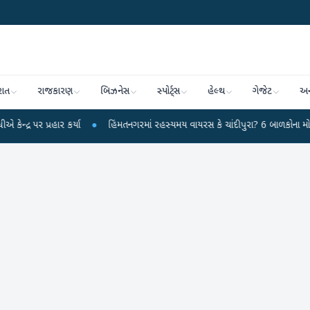
રાત
રાજકારણ
બિઝનેસ
સ્પોર્ટ્સ
હેલ્થ
ગેજેટ
અન
પ્રહાર કર્યા
●
હિંમતનગરમાં રહસ્યમય વાયરસ કે ચાંદીપુરા? 6 બાળકોના મોતથી ફફડા