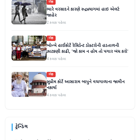
રાષ્ટ્રીય
ભારે વરસાદને કારણે રુદ્રપ્રયાગમાં હાઇ એલર્ટ
જાહેર
2 કલાક પહેલા
રાષ્ટ્રીય
બોમ્બે હાઈકોર્ટે રેસિડેન્ટ ડોક્ટરોની હડતાળની
ઝાટકણી કાઢી, 'જો કામ ન હોય તો પગાર બંધ કરો'
4 કલાક પહેલા
રાષ્ટ્રીય
સુપ્રીમ કોર્ટે આસારામ બાપુને વચગાળાના જામીન
નકાર્યા
4 કલાક પહેલા
ટ્રેન્ડિંગ