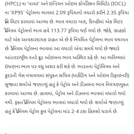
(HPCL) ના 'પાવર' અને ઇન્ડિયન ઓઇલ કોર્પોરેશન લિમિટેડ (IOCL)
ના 'XP95' પેટ્રોલના ભાવમાં 2.09 રૂપિયાનો વધારો કરીને 2.35 રૂપિયા
પ્રતિ લિટર કરવામાં આવ્યા છે. ભાવ વધારા બાદ, દિલ્હીમાં એક લિટર
પ્રીમિયમ પેટ્રોલનો ભાવ હવે 113.77 રૂપિયા થઈ ગયો છે. જોકે, ગ્રાહકો
માટે એક આવકારદાયક રાહત એ છે કે નિયમિત પેટ્રોલના ભાવ યથાવત
છે. પ્રીમિયમ પેટ્રોલના ભાવમાં આ વધારો એવા સમયે થયો છે જ્યારે
આંતરરાષ્ટ્રીય સ્તરે ક્રૂડ ઓઇલના ભાવ અસ્થિર રહે છે. આ ભવિષ્યમાં
ઇંધણના ભાવ પર વધુ અસર કરી શકે છે. ભારતના પેટ્રોલિયમ અને
કુદરતી ગેસ મંત્રાલયમાં સંયુક્ત સચિવ (માર્કેટિંગ અને ઓઇલ રિફાઇનરી)
સુજાતા શર્માએ જણાવ્યું હતું કે પેટ્રોલ અને ડીઝલના ભાવ નિયંત્રણમુક્ત
કરવામાં આવ્યા છે. હાલમાં, પેટ્રોલ અને ડીઝલના ભાવમાં વધારો થયો
નથી. ફક્ત પ્રીમિયમ પેટ્રોલના ભાવમાં વધારો થયો છે. શર્માએ જણાવ્યું
હતું કે પ્રીમિયમ પેટ્રોલ કુલ પેટ્રોલના માંડ 2-4 ટકા હિસ્સો ધરાવે છે.