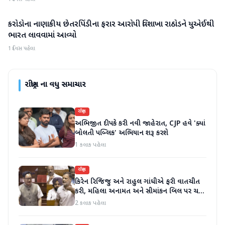
કરોડોના નાણાકીય છેતરપિંડીના ફરાર આરોપી વિશાખા રાઠોડને યુએઈથી
રાષ્ટ્રીય
ભારત લાવવામાં આવ્યો
1 દિવસ પહેલા
રાષ્ટ્રીય
ના વધુ સમાચાર
રાષ્ટ્રીય
અભિજીત દીપકે કરી નવી જાહેરાત, CJP હવે 'ક્યાં
બોલતી પબ્લિક' અભિયાન શરૂ કરશે
1 કલાક પહેલા
રાષ્ટ્રીય
કિરેન રિજિજુ અને રાહુલ ગાંધીએ ફરી વાતચીત
કરી, મહિલા અનામત અને સીમાંકન બિલ પર ચર્ચા
કરી
2 કલાક પહેલા