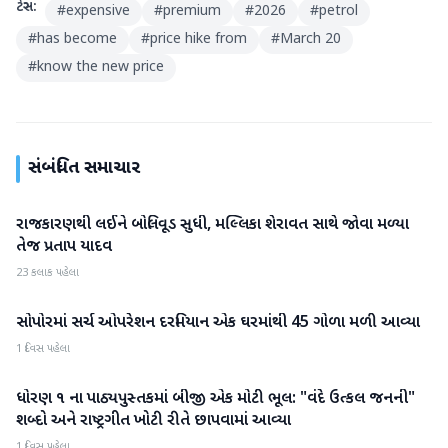
ટેગ્સ:
#
expensive
#
premium
#
2026
#
petrol
#
has become
#
price hike from
#
March 20
#
know the new price
સંબંધિત સમાચાર
રાજકારણથી લઈને બોલિવૂડ સુધી, મલ્લિકા શેરાવત સાથે જોવા મળ્યા
રાષ્ટ્રીય
તેજ પ્રતાપ યાદવ
23 કલાક પહેલા
સોપોરમાં સર્ચ ઓપરેશન દરમિયાન એક ઘરમાંથી 45 ગોળા મળી આવ્યા
રાષ્ટ્રીય
1 દિવસ પહેલા
ધોરણ ૧ ના પાઠ્યપુસ્તકમાં બીજી એક મોટી ભૂલ: "વંદે ઉત્કલ જનની"
રાષ્ટ્રીય
શબ્દો અને રાષ્ટ્રગીત ખોટી રીતે છાપવામાં આવ્યા
1 દિવસ પહેલા