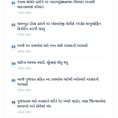
નેનાવા-સાંચોર હાઈવે પર ખાડાઓનું સામ્રાજ્ય બિસ્માર રસ્તાથી
01
વાહનચાલકો પરેશાન
1 દિવસ પહેલા
પાલનપુર-ડીસા હાઇવે પર એસઓજી પોલીસે 19.80 લાખનું મોર્ફિન
02
હિરોઈન ઝડપી પાડ્યું
1 દિવસ પહેલા
આજે આ રાજ્યોમાં ભારે પવન સાથે વરસાદની આગાહી
03
2 દિવસ પહેલા
ચાંદીના ભાવમાં વધારો, સોનું પણ મોંઘુ થયું
04
2 દિવસ પહેલા
આજે ગુજરાત સહિત આ રાજ્યોમાં ભારેથી અતિભારે વરસાદની
05
આગાહી
6 દિવસ પહેલા
ગુજરાતમાં ભારે વરસાદને લઈને રેડ એલર્ટ જાહેર, ઘણા જિલ્લાઓમાં
06
શાળાઓ અને કોલેજો બંધ
6 દિવસ પહેલા