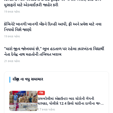
મુસાફરો માટે એડવાઈઝરી જાહેર કરી
19 કલાક પહેલા
કેબિનેટે ખાનગી ખાનગી બેંકને દિલ્હી આપી, ફી અને પ્રવેશ માટે નવા
રાષ્ટ્રીય
નિયમો વિશે જાણો
19 કલાક પહેલા
"મારો જીવ જોખમમાં છે," ભૂખ હડતાળ પર રહેલા ઝારખંડના વિદ્યાર્થી
રાષ્ટ્રીય
નેતા દેવેન્દ્ર નાથ મહતોની તબિયત ખરાબ
21 કલાક પહેલા
રાષ્ટ્રીય
ના વધુ સમાચાર
રાષ્ટ્રીય
રાયબરેલીમાં એન્કાઉન્ટર બાદ ચોરોની ગેંગની
ધરપકડ, પોલીસે 12.4 કિલો ચાંદીના દાગીના જપ્ત
કર્યા
17 કલાક પહેલા