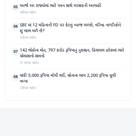
આજે આ રાજ્યોમાં ભારે પવન સાથે વરસાદની આગાહી
05
4 દિવસ પહેલા
SBI માં 12 મહિનાની FD પર કેટલું વ્યાજ મળશે, વરિષ્ઠ નાગરિકોને
06
શું લાભ મળે છે?
2 દિવસ પહેલા
142 લોકોના મોત, 797 કરોડ રૂપિયાનું નુકસાન, હિમાચલ પ્રદેશમાં ભારે
07
ચોમાસાનો સામનો
21 કલાક પહેલા
ચાંદી 5,000 રૂપિયા મોંઘી થઈ, સોનાના ભાવ 2,200 રૂપિયા સુધી
08
વધ્યા
2 દિવસ પહેલા