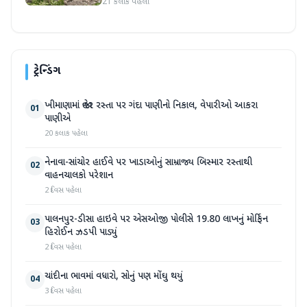
21 કલાક પહેલા
ટ્રેન્ડિંગ
ખીમાણામાં જાહેર રસ્તા પર ગંદા પાણીનો નિકાલ, વેપારીઓ આકરા
01
પાણીએ
20 કલાક પહેલા
નેનાવા-સાંચોર હાઈવે પર ખાડાઓનું સામ્રાજ્ય બિસ્માર રસ્તાથી
02
વાહનચાલકો પરેશાન
2 દિવસ પહેલા
પાલનપુર-ડીસા હાઇવે પર એસઓજી પોલીસે 19.80 લાખનું મોર્ફિન
03
હિરોઈન ઝડપી પાડ્યું
2 દિવસ પહેલા
ચાંદીના ભાવમાં વધારો, સોનું પણ મોંઘુ થયું
04
3 દિવસ પહેલા