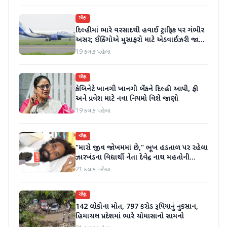
રાષ્ટ્રીય
દિલ્હીમાં ભારે વરસાદથી હવાઈ ટ્રાફિક પર ગંભીર
અસર; ઈન્ડિગોએ મુસાફરો માટે એડવાઈઝરી જાહેર
કરી
19 કલાક પહેલા
રાષ્ટ્રીય
કેબિનેટે ખાનગી ખાનગી બેંકને દિલ્હી આપી, ફી
અને પ્રવેશ માટે નવા નિયમો વિશે જાણો
19 કલાક પહેલા
રાષ્ટ્રીય
"મારો જીવ જોખમમાં છે," ભૂખ હડતાળ પર રહેલા
ઝારખંડના વિદ્યાર્થી નેતા દેવેન્દ્ર નાથ મહતોની
તબિયત ખરાબ
21 કલાક પહેલા
રાષ્ટ્રીય
142 લોકોના મોત, 797 કરોડ રૂપિયાનું નુકસાન,
હિમાચલ પ્રદેશમાં ભારે ચોમાસાનો સામનો