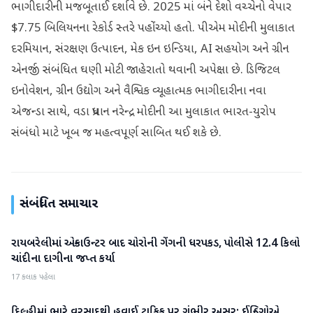
ભાગીદારીની મજબૂતાઈ દર્શાવે છે. 2025 માં બંને દેશો વચ્ચેનો વેપાર
$7.75 બિલિયનના રેકોર્ડ સ્તરે પહોંચ્યો હતો. પીએમ મોદીની મુલાકાત
દરમિયાન, સંરક્ષણ ઉત્પાદન, મેક ઇન ઇન્ડિયા, AI સહયોગ અને ગ્રીન
એનર્જી સંબંધિત ઘણી મોટી જાહેરાતો થવાની અપેક્ષા છે. ડિજિટલ
ઇનોવેશન, ગ્રીન ઉદ્યોગ અને વૈશ્વિક વ્યૂહાત્મક ભાગીદારીના નવા
એજન્ડા સાથે, વડા પ્રધાન નરેન્દ્ર મોદીની આ મુલાકાત ભારત-યુરોપ
સંબંધો માટે ખૂબ જ મહત્વપૂર્ણ સાબિત થઈ શકે છે.
સંબંધિત સમાચાર
રાયબરેલીમાં એન્કાઉન્ટર બાદ ચોરોની ગેંગની ધરપકડ, પોલીસે 12.4 કિલો
રાષ્ટ્રીય
ચાંદીના દાગીના જપ્ત કર્યા
17 કલાક પહેલા
દિલ્હીમાં ભારે વરસાદથી હવાઈ ટ્રાફિક પર ગંભીર અસર; ઈન્ડિગોએ
રાષ્ટ્રીય