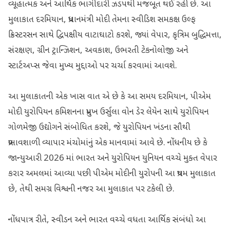
વ્યૂહાત્મક અને આર્થિક ભાગીદારી ઝડપથી મજબૂત થઈ રહી છે. આ
મુલાકાત દરમિયાન, પ્રધાનમંત્રી મોદી તેમના સ્વીડિશ સમકક્ષ ઉલ્ફ
ક્રિસ્ટરસન સાથે દ્વિપક્ષીય વાટાઘાટો કરશે, જ્યાં વેપાર, કૃત્રિમ બુદ્ધિમત્તા,
સંરક્ષણ, ગ્રીન ટ્રાન્ઝિશન, અવકાશ, ઉભરતી ટેકનોલોજી અને
સ્ટાર્ટઅપ્સ જેવા મુખ્ય મુદ્દાઓ પર ચર્ચા કરવામાં આવશે.
આ મુલાકાતની એક ખાસ વાત એ છે કે આ સમય દરમિયાન, પીએમ
મોદી યુરોપિયન કમિશનના પ્રમુખ ઉર્સુલા વોન ડેર લેયેન સાથે યુરોપિયન
ગોળમેજી ઉદ્યોગને સંબોધિત કરશે, જે યુરોપિયન ખંડના સૌથી
પ્રભાવશાળી વ્યાપાર મંચોમાંનું એક માનવામાં આવે છે. નોંધનીય છે કે
જાન્યુઆરી 2026 માં ભારત અને યુરોપિયન યુનિયન વચ્ચે મુક્ત વેપાર
કરાર અમલમાં આવ્યા પછી પીએમ મોદીની યુરોપની આ પ્રથમ મુલાકાત
છે, તેથી સમગ્ર વિશ્વની નજર આ મુલાકાત પર ટકેલી છે.
નોંધપાત્ર રીતે, સ્વીડન અને ભારત વચ્ચે વધતા આર્થિક સંબંધો આ