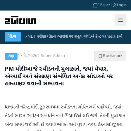
E-Paper
|
Login
UGC-NET પરીક્ષા લીકના આરોપો પર રાહુલ ગાંધીએ કેન્દ્ર પર પ્રહાર કર્યા
બ્રેકિંગ
●
હિંમતન
17 મે, 2026
|
Super Admin
Bookmark
રાષ્ટ્રીય
PM મોદી આજે સ્વીડનની મુલાકાતે, જ્યાં વેપાર,
એઆઈ અને સંરક્ષણ સંબંધિત અનેક સોદાઓ પર
હસ્તાક્ષર થવાની સંભાવના
પ્રધાનમંત્રી નરેન્દ્ર મોદી ટૂંક સમયમાં સ્વીડનના ગોથેનબર્ગ પહોંચશે, જ્યાં
તેઓ ભારત-સ્વીડન સંબંધોને નવી ઊંચાઈએ લઈ જશે. તેમની મુલાકાત
એવા સમયે થઈ રહી છે જ્યારે ભારત અને યુરોપ વચ્ચે ટેકનોલોજીકલ,