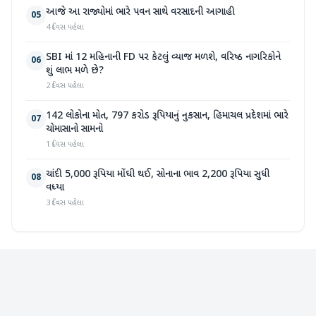
આજે આ રાજ્યોમાં ભારે પવન સાથે વરસાદની આગાહી
05
4 દિવસ પહેલા
SBI માં 12 મહિનાની FD પર કેટલું વ્યાજ મળશે, વરિષ્ઠ નાગરિકોને
06
શું લાભ મળે છે?
2 દિવસ પહેલા
142 લોકોના મોત, 797 કરોડ રૂપિયાનું નુકસાન, હિમાચલ પ્રદેશમાં ભારે
07
ચોમાસાનો સામનો
1 દિવસ પહેલા
ચાંદી 5,000 રૂપિયા મોંઘી થઈ, સોનાના ભાવ 2,200 રૂપિયા સુધી
08
વધ્યા
3 દિવસ પહેલા