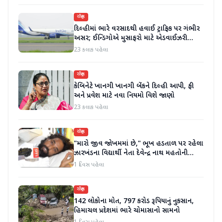
રાષ્ટ્રીય
દિલ્હીમાં ભારે વરસાદથી હવાઈ ટ્રાફિક પર ગંભીર
અસર; ઈન્ડિગોએ મુસાફરો માટે એડવાઈઝરી
જાહેર કરી
23 કલાક પહેલા
રાષ્ટ્રીય
કેબિનેટે ખાનગી ખાનગી બેંકને દિલ્હી આપી, ફી
અને પ્રવેશ માટે નવા નિયમો વિશે જાણો
23 કલાક પહેલા
રાષ્ટ્રીય
"મારો જીવ જોખમમાં છે," ભૂખ હડતાળ પર રહેલા
ઝારખંડના વિદ્યાર્થી નેતા દેવેન્દ્ર નાથ મહતોની
તબિયત ખરાબ
1 દિવસ પહેલા
રાષ્ટ્રીય
142 લોકોના મોત, 797 કરોડ રૂપિયાનું નુકસાન,
હિમાચલ પ્રદેશમાં ભારે ચોમાસાનો સામનો