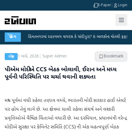
E-Paper
|
Login
યા
●
બ્રેકિંગ
હિંમતનગરમાં રહસ્યમય વાયરસ કે ચાંદીપુરા? 6 બાળકોના મોતથી ફફડાટ
●
હ
1 માર્ચ, 2026
|
Super Admin
Bookmark
રાષ્ટ્રીય
પીએમ મોદીએ CCS બેઠક બોલાવી, ઈરાન અને મધ્ય
પૂર્વની પરિસ્થિતિ પર ચર્ચા થવાની શક્યતા
મધ્ય પૂર્વમાં વધી રહેલા તણાવ વચ્ચે, ભારતની મોદી સરકાર હાઈ એલર્ટ
પર હોય તેવું લાગે છે. આ ક્ષેત્રમાં ચાલી રહેલા સંઘર્ષ અને લશ્કરી
પ્રવૃત્તિઓએ વૈશ્વિક ચિંતાઓ વધારી છે. આ દરમિયાન, પ્રધાનમંત્રી નરેન્દ્ર
મોદીએ સુરક્ષા પર કેબિનેટ સમિતિ (CCS) ની એક મહત્વપૂર્ણ બેઠક