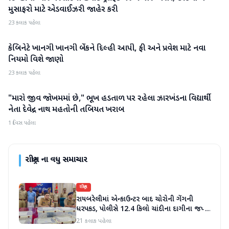
મુસાફરો માટે એડવાઈઝરી જાહેર કરી
23 કલાક પહેલા
કેબિનેટે ખાનગી ખાનગી બેંકને દિલ્હી આપી, ફી અને પ્રવેશ માટે નવા
રાષ્ટ્રીય
નિયમો વિશે જાણો
23 કલાક પહેલા
"મારો જીવ જોખમમાં છે," ભૂખ હડતાળ પર રહેલા ઝારખંડના વિદ્યાર્થી
રાષ્ટ્રીય
નેતા દેવેન્દ્ર નાથ મહતોની તબિયત ખરાબ
1 દિવસ પહેલા
રાષ્ટ્રીય
ના વધુ સમાચાર
રાષ્ટ્રીય
રાયબરેલીમાં એન્કાઉન્ટર બાદ ચોરોની ગેંગની
ધરપકડ, પોલીસે 12.4 કિલો ચાંદીના દાગીના જપ્ત
કર્યા
21 કલાક પહેલા