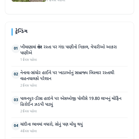
1 દિવસ પહેલા
ટ્રેન્ડિંગ
ખીમાણામાં જાહેર રસ્તા પર ગંદા પાણીનો નિકાલ, વેપારીઓ આકરા
01
પાણીએ
1 દિવસ પહેલા
નેનાવા-સાંચોર હાઈવે પર ખાડાઓનું સામ્રાજ્ય બિસ્માર રસ્તાથી
02
વાહનચાલકો પરેશાન
2 દિવસ પહેલા
પાલનપુર-ડીસા હાઇવે પર એસઓજી પોલીસે 19.80 લાખનું મોર્ફિન
03
હિરોઈન ઝડપી પાડ્યું
2 દિવસ પહેલા
ચાંદીના ભાવમાં વધારો, સોનું પણ મોંઘુ થયું
04
4 દિવસ પહેલા