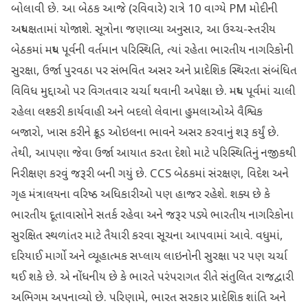
બોલાવી છે. આ બેઠક આજે (રવિવારે) રાત્રે 10 વાગ્યે PM મોદીની
અધ્યક્ષતામાં યોજાશે. સૂત્રોના જણાવ્યા અનુસાર, આ ઉચ્ચ-સ્તરીય
બેઠકમાં મધ્ય પૂર્વની વર્તમાન પરિસ્થિતિ, ત્યાં રહેતા ભારતીય નાગરિકોની
સુરક્ષા, ઉર્જા પુરવઠા પર સંભવિત અસર અને પ્રાદેશિક સ્થિરતા સંબંધિત
વિવિધ મુદ્દાઓ પર વિગતવાર ચર્ચા થવાની અપેક્ષા છે. મધ્ય પૂર્વમાં ચાલી
રહેલા લશ્કરી કાર્યવાહી અને બદલો લેવાના હુમલાઓએ વૈશ્વિક
બજારો, ખાસ કરીને ક્રૂડ ઓઇલના ભાવને અસર કરવાનું શરૂ કર્યું છે.
તેથી, આપણા જેવા ઉર્જા આયાત કરતા દેશો માટે પરિસ્થિતિનું નજીકથી
નિરીક્ષણ કરવું જરૂરી બની ગયું છે. CCS બેઠકમાં સંરક્ષણ, વિદેશ અને
ગૃહ મંત્રાલયના વરિષ્ઠ અધિકારીઓ પણ હાજર રહેશે. શક્ય છે કે
ભારતીય દૂતાવાસોને સતર્ક રહેવા અને જરૂર પડ્યે ભારતીય નાગરિકોના
સુરક્ષિત સ્થળાંતર માટે તૈયારી કરવા સૂચના આપવામાં આવે. વધુમાં,
દરિયાઈ માર્ગો અને વ્યૂહાત્મક સપ્લાય લાઇનોની સુરક્ષા પર પણ ચર્ચા
થઈ શકે છે. એ નોંધનીય છે કે ભારતે પરંપરાગત રીતે સંતુલિત રાજદ્વારી
અભિગમ અપનાવ્યો છે. પરિણામે, ભારત સરકાર પ્રાદેશિક શાંતિ અને