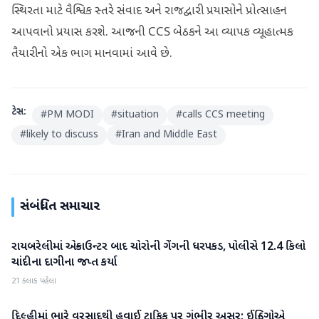
સ્થિરતા માટે વૈશ્વિક સ્તરે સંવાદ અને રાજદ્વારી પ્રયાસોને પ્રોત્સાહન
આપવાનો પ્રયાસ કરશે. આજની CCS બેઠકને આ વ્યાપક વ્યૂહાત્મક
તૈયારીનો એક ભાગ માનવામાં આવે છે.
ટેગ્સ:
#
PM MODI
#
situation
#
calls CCS meeting
#
likely to discuss
#
Iran and Middle East
સંબંધિત સમાચાર
રાયબરેલીમાં એન્કાઉન્ટર બાદ ચોરોની ગેંગની ધરપકડ, પોલીસે 12.4 કિલો
રાષ્ટ્રીય
ચાંદીના દાગીના જપ્ત કર્યા
21 કલાક પહેલા
દિલ્હીમાં ભારે વરસાદથી હવાઈ ટ્રાફિક પર ગંભીર અસર; ઈન્ડિગોએ
રાષ્ટ્રીય