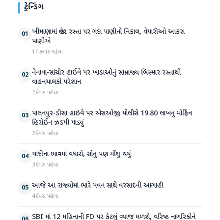
ટ્રેન્ડિંગ
ખીમાણામાં જાહેર રસ્તા પર ગંદા પાણીનો નિકાલ, વેપારીઓ આકરા
01
પાણીએ
17 કલાક પહેલા
નેનાવા-સાંચોર હાઈવે પર ખાડાઓનું સામ્રાજ્ય બિસ્માર રસ્તાથી
02
વાહનચાલકો પરેશાન
2 દિવસ પહેલા
પાલનપુર-ડીસા હાઇવે પર એસઓજી પોલીસે 19.80 લાખનું મોર્ફિન
03
હિરોઈન ઝડપી પાડ્યું
2 દિવસ પહેલા
ચાંદીના ભાવમાં વધારો, સોનું પણ મોંઘુ થયું
04
3 દિવસ પહેલા
આજે આ રાજ્યોમાં ભારે પવન સાથે વરસાદની આગાહી
05
4 દિવસ પહેલા
SBI માં 12 મહિનાની FD પર કેટલું વ્યાજ મળશે, વરિષ્ઠ નાગરિકોને
06