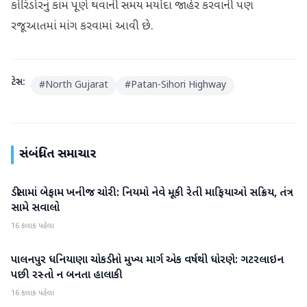
કોરિડોરનું કામ પૂર્ણ થવાની સમય મર્યાદા જાહેર કરવાની પણ
રજૂઆતમાં માંગ કરવામાં આવી છે.
ટેગ્સ:
#
North Gujarat
#
Patan-Sihori Highway
સંબંધિત સમાચાર
ડીસામાં બેફામ ખનીજ ચોરી: નિયમો નેવે મૂકી રેતી માફિયાઓ સક્રિય, તંત્ર
બનાસકાંઠા
સામે સવાલો
16 કલાક પહેલા
પાલનપુર ધનિયાણા ચોકડીનો મુખ્ય માર્ગ એક વર્ષથી ધોરણે: ગટરલાઇન
બનાસકાંઠા
પછી રસ્તો ન બનતા હાલાકી
16 કલાક પહેલા