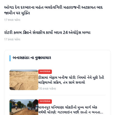
ઓગડ દેવ દરબારના મહંત બલદેવગિરી મહારાજની અટકાયત બાદ
બનાસકાંઠા
જામીન પર મુક્તિ
17 કલાક પહેલા
રોટરી ક્લબ ડીસાને સેવાકીય કાર્યો બદલ 24 એવોર્ડ્સ મળ્યા
બનાસકાંઠા
17 કલાક પહેલા
બનાસકાંઠા
ના વધુ સમાચાર
બનાસકાંઠા
ડીસામાં બેફામ ખનીજ ચોરી: નિયમો નેવે મૂકી રેતી
માફિયાઓ સક્રિય, તંત્ર સામે સવાલો
16 કલાક પહેલા
બનાસકાંઠા
પાલનપુર ધનિયાણા ચોકડીનો મુખ્ય માર્ગ એક
વર્ષથી ધોરણે: ગટરલાઇન પછી રસ્તો ન બનતા