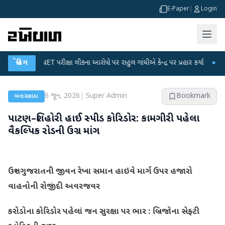
E-Paper
|
Login
GC-NET પરીક્ષા લીકના આરોપો પર રાહુલ ગાંધીએ કેન્દ્ર પર પ્રહાર કર્યા
બ્રેકિંગ
●
હિંમતનગરમા
6 જૂન, 2026
|
Super Admin
Bookmark
બનાસકાંઠા
પાટણ–શિહોરી હાઈ સ્પીડ કોરિડોર: કામગીરી પહેલા
વૈકલ્પિક રોડની ઉગ્ર માંગ
ઉત્તર ગુજરાતની જીવન રેખા સમાન હાઇવે માર્ગ ઉપર હજારો
વાહનોની રોજીંદી અવરજવર
કરોડોના કોરિડોર પહેલાં જન સુરક્ષા પર ભાર : બ્રિજોના સેફ્ટી