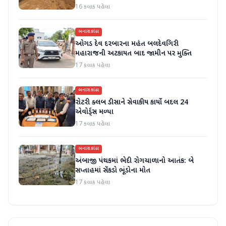
હાલાકી
16 કલાક પહેલા
બનાસકાંઠા
ઓગડ દેવ દરબારના મહંત બલદેવગિરી
મહારાજની અટકાયત બાદ જામીન પર મુક્તિ
17 કલાક પહેલા
બનાસકાંઠા
રોટરી ક્લબ ડીસાને સેવાકીય કાર્યો બદલ 24
એવોર્ડ્સ મળ્યા
17 કલાક પહેલા
બનાસકાંઠા
અંબાજી પંથકમાં ભેદી રોગચાળાનો આતંક: બે
સપ્તાહમાં સેંકડો ભૂંડોના મોત
17 કલાક પહેલા