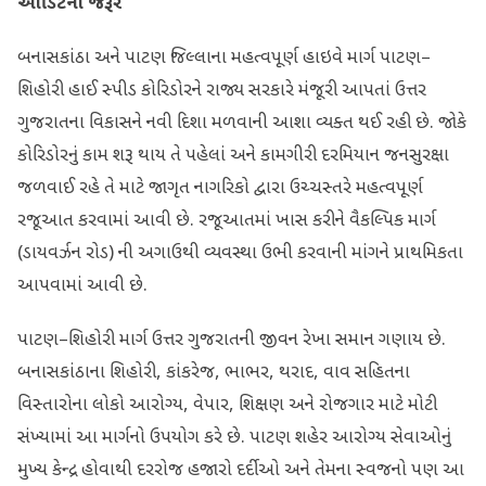
ઓડિટની જરૂર
બનાસકાંઠા અને પાટણ જિલ્લાના મહત્વપૂર્ણ હાઇવે માર્ગ પાટણ–
શિહોરી હાઈ સ્પીડ કોરિડોરને રાજ્ય સરકારે મંજૂરી આપતાં ઉત્તર
ગુજરાતના વિકાસને નવી દિશા મળવાની આશા વ્યક્ત થઈ રહી છે. જોકે
કોરિડોરનું કામ શરૂ થાય તે પહેલાં અને કામગીરી દરમિયાન જનસુરક્ષા
જળવાઈ રહે તે માટે જાગૃત નાગરિકો દ્વારા ઉચ્ચસ્તરે મહત્વપૂર્ણ
રજૂઆત કરવામાં આવી છે. રજૂઆતમાં ખાસ કરીને વૈકલ્પિક માર્ગ
(ડાયવર્ઝન રોડ) ની અગાઉથી વ્યવસ્થા ઉભી કરવાની માંગને પ્રાથમિકતા
આપવામાં આવી છે.
પાટણ–શિહોરી માર્ગ ઉત્તર ગુજરાતની જીવન રેખા સમાન ગણાય છે.
બનાસકાંઠાના શિહોરી, કાંકરેજ, ભાભર, થરાદ, વાવ સહિતના
વિસ્તારોના લોકો આરોગ્ય, વેપાર, શિક્ષણ અને રોજગાર માટે મોટી
સંખ્યામાં આ માર્ગનો ઉપયોગ કરે છે. પાટણ શહેર આરોગ્ય સેવાઓનું
મુખ્ય કેન્દ્ર હોવાથી દરરોજ હજારો દર્દીઓ અને તેમના સ્વજનો પણ આ