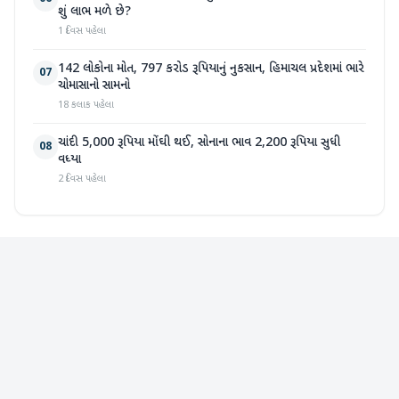
શું લાભ મળે છે?
1 દિવસ પહેલા
142 લોકોના મોત, 797 કરોડ રૂપિયાનું નુકસાન, હિમાચલ પ્રદેશમાં ભારે
07
ચોમાસાનો સામનો
18 કલાક પહેલા
ચાંદી 5,000 રૂપિયા મોંઘી થઈ, સોનાના ભાવ 2,200 રૂપિયા સુધી
08
વધ્યા
2 દિવસ પહેલા