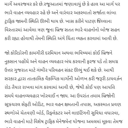
માર્ગે અવરજવર કરે છે.રજૂઆતમાં જણાવાયું છે કે હાલ આ માર્ગ પર
ભારે વાહન વ્યવહાર રહે છે અને વારંવાર અકસ્માતો સર્જાતા લાંબા
ટ્રાફિક જામની સ્થિતિ ઊભી થાય છે. ખાસ કરીને પાટણ જિલ્લાના
વિસ્તારમાં આવેલા ત્રણ જૂના બ્રિજ સતત ભારે વાહનોનો બોજ સહન
કરી રહ્યા હોવાથી તેમની સ્થિતિ અંગે ચિંતા વ્યક્ત કરવામાં આવી છે.
જો કોરિડોરની કામગીરી દરમિયાન અથવા ભવિષ્યમાં કોઈ બ્રિજને
નુકસાન પહોંચે અને વાહન વ્યવહાર બંધ કરવાની ફરજ પડે તો સમગ્ર
ઉત્તર ગુજરાત માટે ગંભીર પરિવહન સંકટ ઊભું થઈ શકે છે. આથી
સરકાર દ્વારા તાત્કાલિક વૈકલ્પિક માર્ગોની ઓળખ કરી જરૂરી ડાયવર્ઝન
રોડ તૈયાર રાખવા માંગ કરવામાં આવી છે, જેથી કોઈ પણ આપત્તિ
સમયે વાહનવ્યવહાર ખોરવાઈ ન જાય. આ ઉપરાંત તમામ બ્રિજોની
સ્ટ્રક્ચરલ સેફ્ટી ઓડિટ, ભાર વહન ક્ષમતાની તપાસ, અકસ્માત પ્રવણ
સ્થળોએ ચેતવણી બોર્ડ, રિફ્લેક્ટર અને લાઇટિંગની સુવિધા વધારવા,
ભારે વાહનો માટે વિશેષ ટ્રાફિક મેનેજમેન્ટ યોજના અમલમાં મૂકવા તેમજ