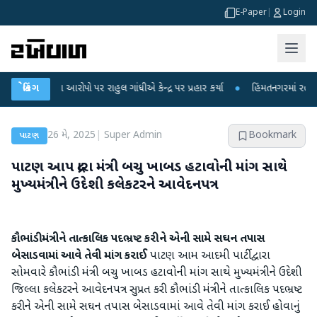
E-Paper
|
Login
ીકના આરોપો પર રાહુલ ગાંધીએ કેન્દ્ર પર પ્રહાર કર્યા
બ્રેકિંગ
●
હિંમતનગરમાં રહસ્યમય વાયર
26 મે, 2025
|
Super Admin
Bookmark
પાટણ
પાટણ આપ દ્રારા મંત્રી બચુ ખાબડ હટાવોની માંગ સાથે
મુખ્યમંત્રીને ઉદેશી કલેકટરને આવેદનપત્ર
કૌભાંડી મંત્રીને તાત્કાલિક પદભ્રષ્ટ કરીને એની સામે સઘન તપાસ
બેસાડવામાં આવે તેવી માંગ કરાઈ
પાટણ આમ આદમી પાર્ટી દ્વારા
સોમવારે કૌભાંડી મંત્રી બચુ ખાબડ હટાવોની માંગ સાથે મુખ્યમંત્રીને ઉદેશી
જિલ્લા કલેકટરને આવેદનપત્ર સુપ્રત કરી કૌભાંડી મંત્રીને તાત્કાલિક પદભ્રષ્ટ
કરીને એની સામે સઘન તપાસ બેસાડવામાં આવે તેવી માંગ કરાઈ હોવાનું