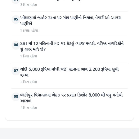
3 દિવસ પહેલા
ખીમાણામાં જાહેર રસ્તા પર ગંદા પાણીનો નિકાલ, વેપારીઓ આકરા
05
પાણીએ
1 કલાક પહેલા
SBI માં 12 મહિનાની FD પર કેટલું વ્યાજ મળશે, વરિષ્ઠ નાગરિકોને
06
શું લાભ મળે છે?
1 દિવસ પહેલા
ચાંદી 5,000 રૂપિયા મોંઘી થઈ, સોનાના ભાવ 2,200 રૂપિયા સુધી
07
વધ્યા
2 દિવસ પહેલા
બાંકીપુર વિધાનસભા બેઠક પર પ્રશાંત કિશોર 8,000 થી વધુ મતોથી
08
આગળ
4 દિવસ પહેલા