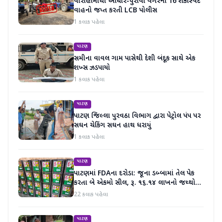
વારાહીમાંથી આધાર-પુરાવા વગરના 16 શંકાસ્પદ
વાહનો જપ્ત કરતી LCB પોલીસ
1 કલાક પહેલા
પાટણ
સમીના વાવલ ગામ પાસેથી દેશી બંદૂક સાથે એક
શખ્સ ઝડપાયો
1 કલાક પહેલા
પાટણ
પાટણ જિલ્લા પુરવઠા વિભાગ દ્વારા પેટ્રોલ પંપ પર
સઘન ચેકિંગ સઘન હાથ ધરાયું
1 કલાક પહેલા
પાટણ
પાટણમાં FDAના દરોડા: જૂના ડબ્બામાં તેલ પેક
કરતા બે એકમો સીલ, રૂ. ૧૬.૧૪ લાખનો જથ્થો
જપ્ત
22 કલાક પહેલા
પાટણ