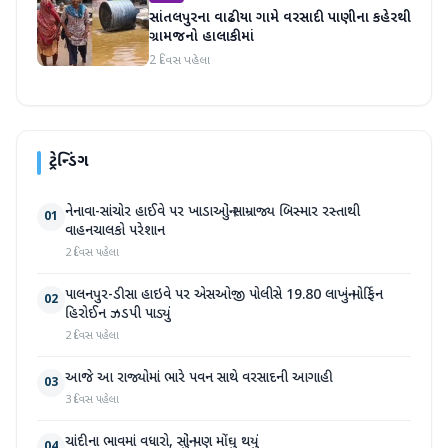
સાંતલપુરના વાઢીયા ગામે વરસાદી પાણીના કહેરથી
ગ્રામજનો હાલાકીમાં
2 દિવસ પહેલા
ટ્રેન્ડિંગ
નેનાવા-સાંચોર હાઈવે પર ખાડાઓનું સામ્રાજ્ય બિસ્માર રસ્તાથી
01
વાહનચાલકો પરેશાન
2 દિવસ પહેલા
પાલનપુર-ડીસા હાઇવે પર એસઓજી પોલીસે 19.80 લાખનું મોર્ફિન
02
હિરોઈન ઝડપી પાડ્યું
2 દિવસ પહેલા
આજે આ રાજ્યોમાં ભારે પવન સાથે વરસાદની આગાહી
03
3 દિવસ પહેલા
ચાંદીના ભાવમાં વધારો, સોનું પણ મોંઘુ થયું
04