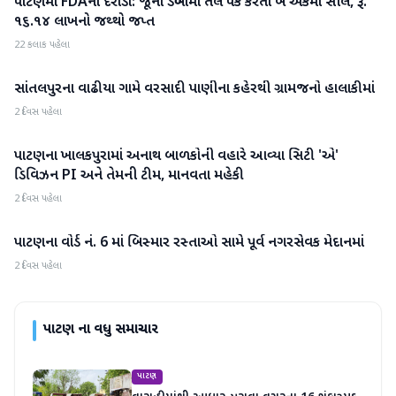
પાટણમાં FDAના દરોડા: જૂના ડબ્બામાં તેલ પેક કરતા બે એકમો સીલ, રૂ.
પાટણ
૧૬.૧૪ લાખનો જથ્થો જપ્ત
22 કલાક પહેલા
સાંતલપુરના વાઢીયા ગામે વરસાદી પાણીના કહેરથી ગ્રામજનો હાલાકીમાં
પાટણ
2 દિવસ પહેલા
પાટણના ખાલકપુરામાં અનાથ બાળકોની વહારે આવ્યા સિટી 'એ'
પાટણ
ડિવિઝન PI અને તેમની ટીમ, માનવતા મહેકી
2 દિવસ પહેલા
પાટણના વોર્ડ નં. 6 માં બિસ્માર રસ્તાઓ સામે પૂર્વ નગરસેવક મેદાનમાં
પાટણ
2 દિવસ પહેલા
પાટણ
ના વધુ સમાચાર
પાટણ