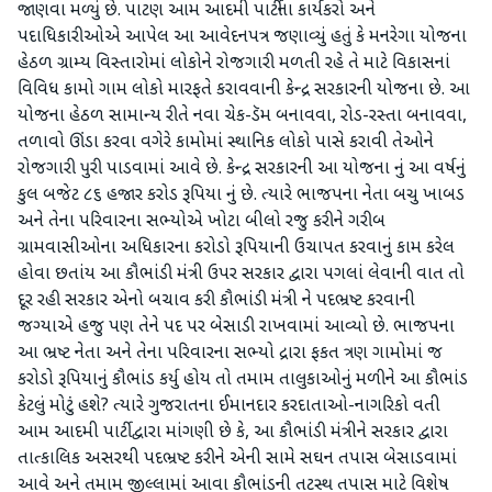
જાણવા મળ્યું છે. પાટણ આમ આદમી પાર્ટીના કાર્યકરો અને
પદાધિકારીઓએ આપેલ આ આવેદનપત્ર જણાવ્યું હતું કે મનરેગા યોજના
હેઠળ ગ્રામ્ય વિસ્તારોમાં લોકોને રોજગારી મળતી રહે તે માટે વિકાસનાં
વિવિધ કામો ગામ લોકો મારફતે કરાવવાની કેન્દ્ર સરકારની યોજના છે. આ
યોજના હેઠળ સામાન્ય રીતે નવા ચેક-ડૅમ બનાવવા, રોડ-રસ્તા બનાવવા,
તળાવો ઊંડા કરવા વગેરે કામોમાં સ્થાનિક લોકો પાસે કરાવી તેઓને
રોજગારી પુરી પાડવામાં આવે છે. કેન્દ્ર સરકારની આ યોજના નું આ વર્ષનું
કુલ બજેટ ૮૬ હજાર કરોડ રૂપિયા નું છે. ત્યારે ભાજપના નેતા બચુ ખાબડ
અને તેના પરિવારના સભ્યોએ ખોટા બીલો રજુ કરીને ગરીબ
ગ્રામવાસીઓના અધિકારના કરોડો રૂપિયાની ઉચાપત કરવાનું કામ કરેલ
હોવા છતાંય આ કૌભાંડી મંત્રી ઉપર સરકાર દ્વારા પગલાં લેવાની વાત તો
દૂર રહી સરકાર એનો બચાવ કરી કૌભાંડી મંત્રી ને પદભ્રષ્ટ કરવાની
જગ્યાએ હજુ પણ તેને પદ પર બેસાડી રાખવામાં આવ્યો છે. ભાજપના
આ ભ્રષ્ટ નેતા અને તેના પરિવારના સભ્યો દ્રારા ફકત ત્રણ ગામોમાં જ
કરોડો રૂપિયાનું કૌભાંડ કર્યુ હોય તો તમામ તાલુકાઓનું મળીને આ કૌભાંડ
કેટલું મોટું હશે? ત્યારે ગુજરાતના ઈમાનદાર કરદાતાઓ-નાગરિકો વતી
આમ આદમી પાર્ટી દ્વારા માંગણી છે કે, આ કૌભાંડી મંત્રીને સરકાર દ્વારા
તાત્કાલિક અસરથી પદભ્રષ્ટ કરીને એની સામે સઘન તપાસ બેસાડવામાં
આવે અને તમામ જીલ્લામાં આવા કૌભાંડની તટસ્થ તપાસ માટે વિશેષ