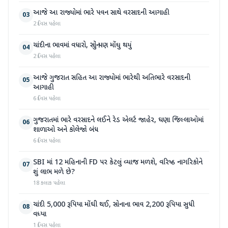
આજે આ રાજ્યોમાં ભારે પવન સાથે વરસાદની આગાહી
03
2 દિવસ પહેલા
ચાંદીના ભાવમાં વધારો, સોનું પણ મોંઘુ થયું
04
2 દિવસ પહેલા
આજે ગુજરાત સહિત આ રાજ્યોમાં ભારેથી અતિભારે વરસાદની
05
આગાહી
6 દિવસ પહેલા
ગુજરાતમાં ભારે વરસાદને લઈને રેડ એલર્ટ જાહેર, ઘણા જિલ્લાઓમાં
06
શાળાઓ અને કોલેજો બંધ
6 દિવસ પહેલા
SBI માં 12 મહિનાની FD પર કેટલું વ્યાજ મળશે, વરિષ્ઠ નાગરિકોને
07
શું લાભ મળે છે?
18 કલાક પહેલા
ચાંદી 5,000 રૂપિયા મોંઘી થઈ, સોનાના ભાવ 2,200 રૂપિયા સુધી
08
વધ્યા
1 દિવસ પહેલા