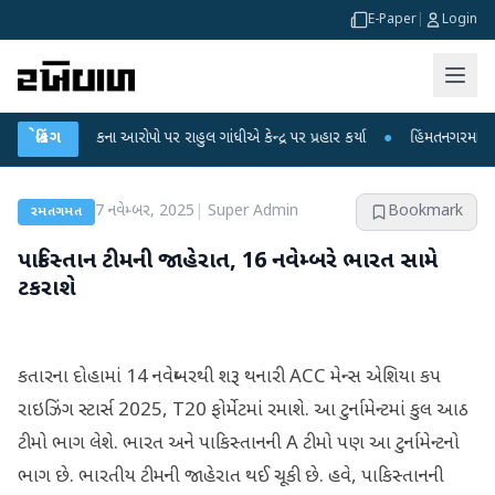
E-Paper
|
Login
ા લીકના આરોપો પર રાહુલ ગાંધીએ કેન્દ્ર પર પ્રહાર કર્યા
બ્રેકિંગ
●
હિંમતનગરમાં રહસ્યમય વા
7 નવેમ્બર, 2025
|
Super Admin
Bookmark
રમતગમત
પાકિસ્તાન ટીમની જાહેરાત, 16 નવેમ્બરે ભારત સામે
ટકરાશે
કતારના દોહામાં 14 નવેમ્બરથી શરૂ થનારી ACC મેન્સ એશિયા કપ
રાઇઝિંગ સ્ટાર્સ 2025, T20 ફોર્મેટમાં રમાશે. આ ટુર્નામેન્ટમાં કુલ આઠ
ટીમો ભાગ લેશે. ભારત અને પાકિસ્તાનની A ટીમો પણ આ ટુર્નામેન્ટનો
ભાગ છે. ભારતીય ટીમની જાહેરાત થઈ ચૂકી છે. હવે, પાકિસ્તાનની