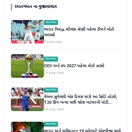
રમતગમત
ના વધુ સમાચાર
રમતગમત
ભારત વિરુદ્ધ શ્રીલંકા શ્રેણી પહેલા ટીમને મોટો
આંચકો
7 કલાક પહેલા
રમતગમત
ODI વર્લ્ડ કપ 2027 પહેલા મોટો ઝટકો
15 કલાક પહેલા
રમતગમત
વૈભવ સૂર્યવંશી એક દિવસ મારો આ રેકોર્ડ તોડશે,
T20 કિંગ બન્યા પછી જોસ બટલરની મોટી
ભવિષ્યવાણી
18 કલાક પહેલા
રમતગમત
ભારત અને પાકિસ્તાન 19 ઓગસ્ટે એકબીજા સામે