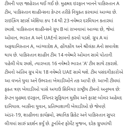
ટીમની પણ જાહેરાત થઈ ગઈ છે. મુહમ્મદ ઇરફાન ખાનને પાકિસ્તાન A
ટીમ, પાકિસ્તાન શાહીન્સના કેપ્ટન તરીકે નિયુક્ત કરવામાં આવ્યા છે.
રાઇઝિંગ સ્ટાર્સ એશિયા કપ 14 થી 23 નવેમ્બર દરમિયાન કતારમાં
રમાશે. પાકિસ્તાન શાહીન્સને ગ્રુપ B માં રાખવામાં આવ્યા છે, જેમાં
ઓમાન, ભારત A અને UAEનો સામનો કરવો પડશે. ગ્રુપ A માં
અફઘાનિસ્તાન A, બાંગ્લાદેશ A, હોંગકોંગ અને શ્રીલંકા Aનો સમાવેશ
થાય છે. પાકિસ્તાન શાહીન ટીમ 14 નવેમ્બરે ઓમાન સામે પોતાની
પહેલી મેચ રમશે, ત્યારબાદ 16 નવેમ્બરે ભારત 'A' ટીમ સાથે ટકરાશે.
ટીમનો અંતિમ ગ્રુપ મેચ 18 નવેમ્બરે UAE સામે થશે. ટીમ પસંદગીકારોએ
આ વખતે યુવા અને ઉભરતા ખેલાડીઓને તક આપી છે. આખી ટીમમાં
ફક્ત ત્રણ ખેલાડીઓ પાસે અગાઉ સિનિયર રાષ્ટ્રીય ટીમનો અનુભવ છે:
કેપ્ટન મુહમ્મદ ઇરફાન, સ્પિનર સુફિયાન મુકીમ અને ફાસ્ટ બોલર અહેમદ
દાનિયાલ. બાકીના યુવાન, પ્રતિભાશાળી ખેલાડીઓ છે જેમણે
અંડર-19, શાહીનના કાર્યક્રમો, સ્થાનિક ક્રિકેટ અને પાકિસ્તાન સુપર
લીગમાં સારું પ્રદર્શન કર્યું છે. ટુર્નામેન્ટ ફોર્મેટ મુજબ, દરેક ગ્રુપમાંથી