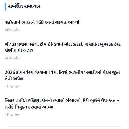
સંબંધિત સમાચાર
પાકિસ્તાને ભારતને 168 રનનો લક્ષ્યાંક આપ્યો
રમતગમત
4 દિવસ પહેલા
શ્રીલંકા પ્રવાસ પહેલા ટીમ ઈન્ડિયાને મોટો ઝટકો, જસપ્રીત બુમરાહ ટેસ્ટ
રમતગમત
શ્રેણીમાંથી બહાર
4 દિવસ પહેલા
2026 કોમનવેલ્થ ગેમ્સના 11મા દિવસે ભારતીય ખેલાડીઓ મેડલ જીતે
રમતગમત
તેવી અપેક્ષા
4 દિવસ પહેલા
તિલક વર્માએ દક્ષિણ ઝોનનો હવાલો સંભાળ્યો, રિકી ભુઈને ઉપ-કપ્તાન
રમતગમત
તરીકે નિયુક્ત કરવામાં આવ્યા
4 દિવસ પહેલા