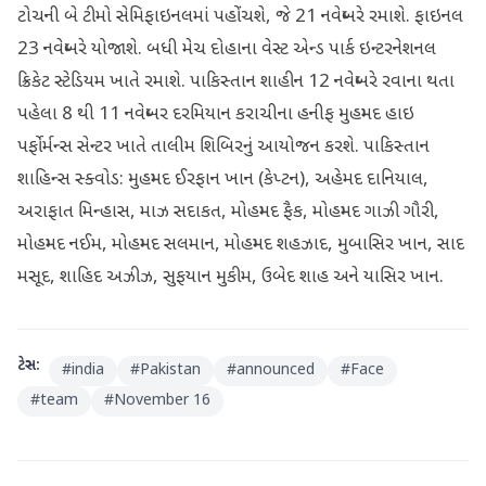
ટોચની બે ટીમો સેમિફાઇનલમાં પહોંચશે, જે 21 નવેમ્બરે રમાશે. ફાઇનલ
23 નવેમ્બરે યોજાશે. બધી મેચ દોહાના વેસ્ટ એન્ડ પાર્ક ઇન્ટરનેશનલ
ક્રિકેટ સ્ટેડિયમ ખાતે રમાશે. પાકિસ્તાન શાહીન 12 નવેમ્બરે રવાના થતા
પહેલા 8 થી 11 નવેમ્બર દરમિયાન કરાચીના હનીફ મુહમ્મદ હાઇ
પર્ફોર્મન્સ સેન્ટર ખાતે તાલીમ શિબિરનું આયોજન કરશે. પાકિસ્તાન
શાહિન્સ સ્ક્વોડ: મુહમ્મદ ઈરફાન ખાન (કેપ્ટન), અહેમદ દાનિયાલ,
અરાફાત મિન્હાસ, માઝ સદાકત, મોહમ્મદ ફૈક, મોહમ્મદ ગાઝી ગૌરી,
મોહમ્મદ નઈમ, મોહમ્મદ સલમાન, મોહમ્મદ શહઝાદ, મુબાસિર ખાન, સાદ
મસૂદ, શાહિદ અઝીઝ, સુફયાન મુકીમ, ઉબેદ શાહ અને યાસિર ખાન.
ટેગ્સ:
#
india
#
Pakistan
#
announced
#
Face
#
team
#
November 16