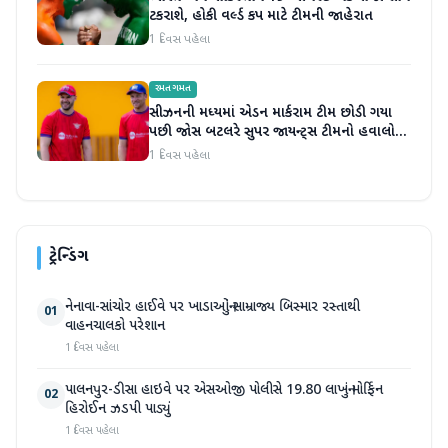
ટકરાશે, હોકી વર્લ્ડ કપ માટે ટીમની જાહેરાત
1 દિવસ પહેલા
રમતગમત
સીઝનની મધ્યમાં એડન માર્કરામ ટીમ છોડી ગયા
પછી જોસ બટલરે સુપર જાયન્ટ્સ ટીમનો હવાલો
સંભાળ્યો
1 દિવસ પહેલા
ટ્રેન્ડિંગ
નેનાવા-સાંચોર હાઈવે પર ખાડાઓનું સામ્રાજ્ય બિસ્માર રસ્તાથી
01
વાહનચાલકો પરેશાન
1 દિવસ પહેલા
પાલનપુર-ડીસા હાઇવે પર એસઓજી પોલીસે 19.80 લાખનું મોર્ફિન
02
હિરોઈન ઝડપી પાડ્યું
1 દિવસ પહેલા