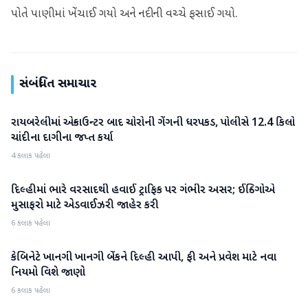
પોતે પાણીમાં ખેંચાઈ ગયો અને નદીની વચ્ચે ફસાઈ ગયો.
સંબંધિત સમાચાર
રાયબરેલીમાં એન્કાઉન્ટર બાદ ચોરોની ગેંગની ધરપકડ, પોલીસે 12.4 કિલો
રાષ્ટ્રીય
ચાંદીના દાગીના જપ્ત કર્યા
4 કલાક પહેલા
દિલ્હીમાં ભારે વરસાદથી હવાઈ ટ્રાફિક પર ગંભીર અસર; ઈન્ડિગોએ
રાષ્ટ્રીય
મુસાફરો માટે એડવાઈઝરી જાહેર કરી
6 કલાક પહેલા
કેબિનેટે ખાનગી ખાનગી બેંકને દિલ્હી આપી, ફી અને પ્રવેશ માટે નવા
રાષ્ટ્રીય
નિયમો વિશે જાણો
6 કલાક પહેલા