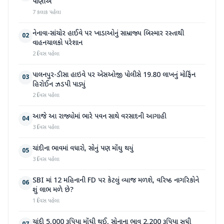
પાણીએ
7 કલાક પહેલા
નેનાવા-સાંચોર હાઈવે પર ખાડાઓનું સામ્રાજ્ય બિસ્માર રસ્તાથી
02
વાહનચાલકો પરેશાન
2 દિવસ પહેલા
પાલનપુર-ડીસા હાઇવે પર એસઓજી પોલીસે 19.80 લાખનું મોર્ફિન
03
હિરોઈન ઝડપી પાડ્યું
2 દિવસ પહેલા
આજે આ રાજ્યોમાં ભારે પવન સાથે વરસાદની આગાહી
04
3 દિવસ પહેલા
ચાંદીના ભાવમાં વધારો, સોનું પણ મોંઘુ થયું
05
3 દિવસ પહેલા
SBI માં 12 મહિનાની FD પર કેટલું વ્યાજ મળશે, વરિષ્ઠ નાગરિકોને
06
શું લાભ મળે છે?
1 દિવસ પહેલા
ચાંદી 5,000 રૂપિયા મોંઘી થઈ, સોનાના ભાવ 2,200 રૂપિયા સુધી