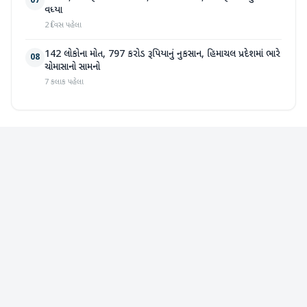
07
વધ્યા
2 દિવસ પહેલા
142 લોકોના મોત, 797 કરોડ રૂપિયાનું નુકસાન, હિમાચલ પ્રદેશમાં ભારે
08
ચોમાસાનો સામનો
7 કલાક પહેલા