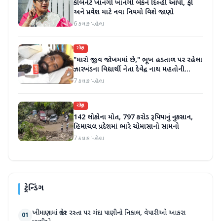
કેબિનેટે ખાનગી ખાનગી બેંકને દિલ્હી આપી, ફી
અને પ્રવેશ માટે નવા નિયમો વિશે જાણો
6 કલાક પહેલા
રાષ્ટ્રીય
"મારો જીવ જોખમમાં છે," ભૂખ હડતાળ પર રહેલા
ઝારખંડના વિદ્યાર્થી નેતા દેવેન્દ્ર નાથ મહતોની
તબિયત ખરાબ
7 કલાક પહેલા
રાષ્ટ્રીય
142 લોકોના મોત, 797 કરોડ રૂપિયાનું નુકસાન,
હિમાચલ પ્રદેશમાં ભારે ચોમાસાનો સામનો
7 કલાક પહેલા
ટ્રેન્ડિંગ
ખીમાણામાં જાહેર રસ્તા પર ગંદા પાણીનો નિકાલ, વેપારીઓ આકરા
01