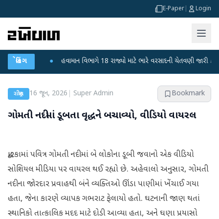
E-Paper
|
Login
તથી ફફડાટ
બ્રેકિંગ
●
હવામાન વિભાગે 18 રાજ્યો માટે ભારે વરસાદની ચેતવણી જારી કરી
●
16 જૂન, 2026
|
Super Admin
Bookmark
રાષ્ટ્રીય
ગોમતી નદીમાં ડૂબતા વૃદ્ધને બચાવ્યો, વીડિયો વાયરલ
દ્વારકામાં પવિત્ર ગોમતી નદીમાં બે લોકોના ડૂબી જવાનો એક વીડિયો
સોશિયલ મીડિયા પર વાયરલ થઈ રહ્યો છે. અહેવાલો અનુસાર, ગોમતી
નદીના જોરદાર પ્રવાહથી બંને વ્યક્તિઓ ઊંડા પાણીમાં ખેંચાઈ ગયા
હતા, જેના કારણે વ્યાપક ગભરાટ ફેલાયો હતો. ઘટનાની જાણ થતાં
સ્થાનિકો તાત્કાલિક મદદ માટે દોડી આવ્યા હતા, અને ઘણા પ્રયાસો