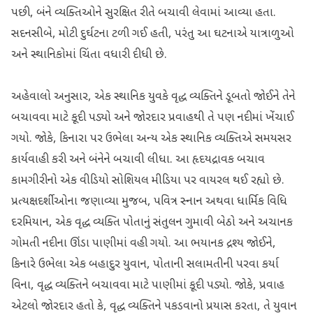
પછી, બંને વ્યક્તિઓને સુરક્ષિત રીતે બચાવી લેવામાં આવ્યા હતા.
સદનસીબે, મોટી દુર્ઘટના ટળી ગઈ હતી, પરંતુ આ ઘટનાએ યાત્રાળુઓ
અને સ્થાનિકોમાં ચિંતા વધારી દીધી છે.
અહેવાલો અનુસાર, એક સ્થાનિક યુવકે વૃદ્ધ વ્યક્તિને ડૂબતો જોઈને તેને
બચાવવા માટે કૂદી પડ્યો અને જોરદાર પ્રવાહથી તે પણ નદીમાં ખેંચાઈ
ગયો. જોકે, કિનારા પર ઉભેલા અન્ય એક સ્થાનિક વ્યક્તિએ સમયસર
કાર્યવાહી કરી અને બંનેને બચાવી લીધા. આ હૃદયદ્રાવક બચાવ
કામગીરીનો એક વીડિયો સોશિયલ મીડિયા પર વાયરલ થઈ રહ્યો છે.
પ્રત્યક્ષદર્શીઓના જણાવ્યા મુજબ, પવિત્ર સ્નાન અથવા ધાર્મિક વિધિ
દરમિયાન, એક વૃદ્ધ વ્યક્તિ પોતાનું સંતુલન ગુમાવી બેઠો અને અચાનક
ગોમતી નદીના ઊંડા પાણીમાં વહી ગયો. આ ભયાનક દ્રશ્ય જોઈને,
કિનારે ઉભેલા એક બહાદુર યુવાન, પોતાની સલામતીની પરવા કર્યા
વિના, વૃદ્ધ વ્યક્તિને બચાવવા માટે પાણીમાં કૂદી પડ્યો. જોકે, પ્રવાહ
એટલો જોરદાર હતો કે, વૃદ્ધ વ્યક્તિને પકડવાનો પ્રયાસ કરતા, તે યુવાન