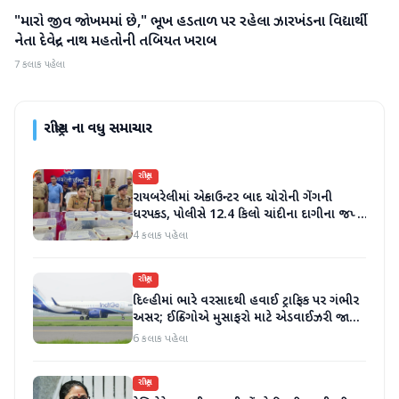
"મારો જીવ જોખમમાં છે," ભૂખ હડતાળ પર રહેલા ઝારખંડના વિદ્યાર્થી
રાષ્ટ્રીય
નેતા દેવેન્દ્ર નાથ મહતોની તબિયત ખરાબ
7 કલાક પહેલા
રાષ્ટ્રીય
ના વધુ સમાચાર
રાષ્ટ્રીય
રાયબરેલીમાં એન્કાઉન્ટર બાદ ચોરોની ગેંગની
ધરપકડ, પોલીસે 12.4 કિલો ચાંદીના દાગીના જપ્ત
કર્યા
4 કલાક પહેલા
રાષ્ટ્રીય
દિલ્હીમાં ભારે વરસાદથી હવાઈ ટ્રાફિક પર ગંભીર
અસર; ઈન્ડિગોએ મુસાફરો માટે એડવાઈઝરી જાહેર
કરી
6 કલાક પહેલા
રાષ્ટ્રીય