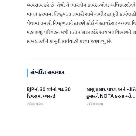
વ્યવસાય કરે છે, તેથી તે ભારતીય કાયદાઓના અધિકારક્ષેત
પાલન કરવામાં નિષ્ફળતા તમારી સામે ગંભીર કાનૂની કાર્યવ
લેવામાં તમારી નિષ્ફળતાને કારણે કોઈ ગેરકાયદેસર અથવા વિ
મહારાષ્ટ્રના પરિવહન મંત્રી પ્રતાપ સરનાઈકે સાયબર વિભાગને
દાખલ કરીને કાનૂની કાર્યવાહી કરવા જણાવ્યું છે.
સંબંધિત સમાચાર
BJPનો 30 વર્ષનો ગઢ 30
લાલુ પ્રસાદ યાદવ અને નીત
રાષ્ટ્રીય
રાષ્ટ્રીય
દિવસમાં ધ્વસ્ત!
કુમારને NOTA કરતા ઓછ
મત મળ્યા
2 દિવસ પહેલા
2 દિવસ પહેલા