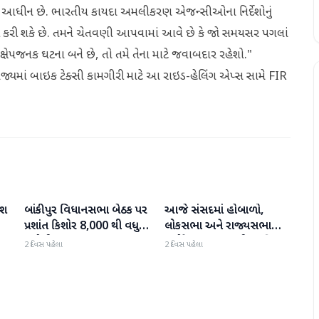
્રને આધીન છે. ભારતીય કાયદા અમલીકરણ એજન્સીઓના નિર્દેશોનું
ાહી કરી શકે છે. તમને ચેતવણી આપવામાં આવે છે કે જો સમયસર પગલાં
ક્ષેપજનક ઘટના બને છે, તો તમે તેના માટે જવાબદાર રહેશો."
 રાજ્યમાં બાઇક ટેક્સી કામગીરી માટે આ રાઇડ-હેલિંગ એપ્સ સામે FIR
િશ
બાંકીપુર વિધાનસભા બેઠક પર
આજે સંસદમાં હોબાળો,
રાષ્ટ્રીય
રાષ્ટ્રીય
ા
પ્રશાંત કિશોર 8,000 થી વધુ
લોકસભા અને રાજ્યસભા
મતોથી આગળ
બપોરે 2 વાગ્યા સુધી સ્થગિત
2 દિવસ પહેલા
2 દિવસ પહેલા