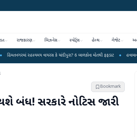
રાત
રાજકારણ
બિઝનેસ
સ્પોર્ટ્સ
હેલ્થ
ગેજેટ
અન
ં રહસ્યમય વાયરસ કે ચાંદીપુરા? 6 બાળકોના મોતથી ફફડાટ
●
હવામાન વિભાગે 18 રાજ
ી
Bookmark
થશે બંધ! સરકારે નોટિસ જારી