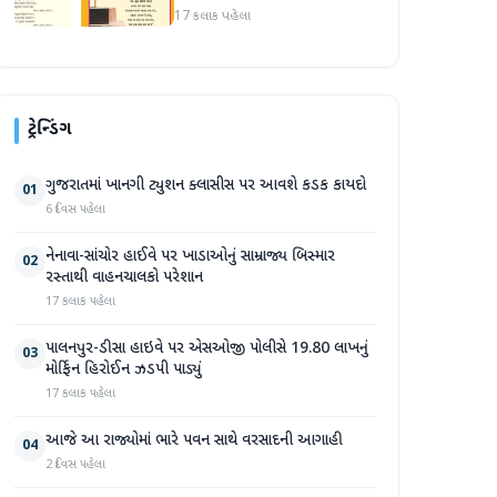
ઉત્કલ જનની" શબ્દો અને
17 કલાક પહેલા
રાષ્ટ્રગીત ખોટી રીતે છાપવામાં
આવ્યા
ટ્રેન્ડિંગ
ગુજરાતમાં ખાનગી ટ્યુશન ક્લાસીસ પર આવશે કડક કાયદો
01
6 દિવસ પહેલા
નેનાવા-સાંચોર હાઈવે પર ખાડાઓનું સામ્રાજ્ય બિસ્માર
02
રસ્તાથી વાહનચાલકો પરેશાન
17 કલાક પહેલા
પાલનપુર-ડીસા હાઇવે પર એસઓજી પોલીસે 19.80 લાખનું
03
મોર્ફિન હિરોઈન ઝડપી પાડ્યું
17 કલાક પહેલા
આજે આ રાજ્યોમાં ભારે પવન સાથે વરસાદની આગાહી
04
2 દિવસ પહેલા