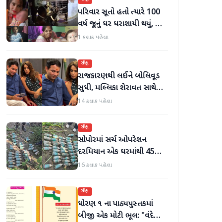
પરિવાર સૂતો હતો ત્યારે 100
વર્ષ જૂનું ઘર ધરાશાયી થયું, છ
લોકોના મોત
1 કલાક પહેલા
રાષ્ટ્રીય
રાજકારણથી લઈને બોલિવૂડ
સુધી, મલ્લિકા શેરાવત સાથે
જોવા મળ્યા તેજ પ્રતાપ યાદવ
14 કલાક પહેલા
રાષ્ટ્રીય
સોપોરમાં સર્ચ ઓપરેશન
દરમિયાન એક ઘરમાંથી 45
ગોળા મળી આવ્યા
16 કલાક પહેલા
રાષ્ટ્રીય
ધોરણ ૧ ના પાઠ્યપુસ્તકમાં
બીજી એક મોટી ભૂલ: "વંદે