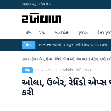
ઉત્તર ગુજરાતનું લોકપ્રિય દૈનિક
હોમ
રાષ્ટ્રીય
આંતરરાષ્ટ્રીય
ગુજરાત
ઉત્તર ગુજ
GC-NET પરીક્ષા લીકના આરોપો પર રાહુલ ગાંધીએ કેન્દ્ર પર પ્રહાર કર્યા
બ્રેકિંગ
●
હિંમતનગરમા
હોમ
/
રાષ્ટ્રીય
/
ઓલા, ઉબેર, રેપિડો એપ્સ થશે બંધ! સરકારે નોટિસ જારી કર
17 મે, 2026
|
Super Admin
1
મિનિટ વાંચન
રાષ્ટ્રીય
ઓલા, ઉબેર, રેપિડો એપ્સ 
કરી