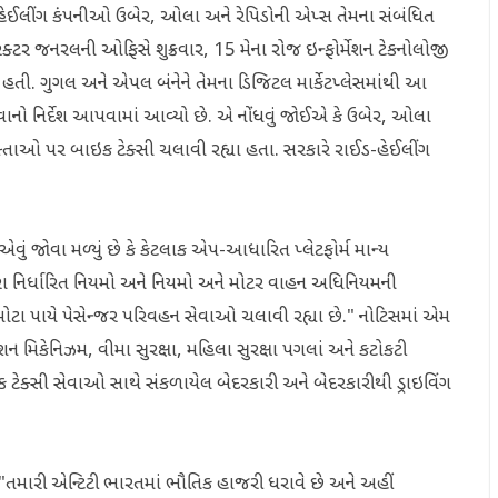
-હેઈલીંગ કંપનીઓ ઉબેર, ઓલા અને રેપિડોની એપ્સ તેમના સંબંધિત
રેક્ટર જનરલની ઓફિસે શુક્રવાર, 15 મેના રોજ ઇન્ફોર્મેશન ટેકનોલોજી
ી. ગુગલ અને એપલ બંનેને તેમના ડિજિટલ માર્કેટપ્લેસમાંથી આ
ાનો નિર્દેશ આપવામાં આવ્યો છે. એ નોંધવું જોઈએ કે ઉબેર, ઓલા
રસ્તાઓ પર બાઇક ટેક્સી ચલાવી રહ્યા હતા. સરકારે રાઈડ-હેઈલીંગ
ું જોવા મળ્યું છે કે કેટલાક એપ-આધારિત પ્લેટફોર્મ માન્ય
ા નિર્ધારિત નિયમો અને નિયમો અને મોટર વાહન અધિનિયમની
 મોટા પાયે પેસેન્જર પરિવહન સેવાઓ ચલાવી રહ્યા છે." નોટિસમાં એમ
ફિકેશન મિકેનિઝમ, વીમા સુરક્ષા, મહિલા સુરક્ષા પગલાં અને કટોકટી
ટેક્સી સેવાઓ સાથે સંકળાયેલ બેદરકારી અને બેદરકારીથી ડ્રાઇવિંગ
 "તમારી એન્ટિટી ભારતમાં ભૌતિક હાજરી ધરાવે છે અને અહીં