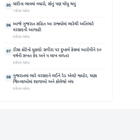
ચાંદીના ભાવમાં વધારો, સોનું પણ મોંઘુ થયું
05
1 દિવસ પહેલા
આજે ગુજરાત સહિત આ રાજ્યોમાં ભારેથી અતિભારે
06
વરસાદની આગાહી
6 દિવસ પહેલા
ડીસા કોર્ટનો ચુકાદો: સગીરા પર દુષ્કર્મ કેસમાં આરોપીને ૨૦
07
વર્ષની સખત કેદ અને ૫ લાખ વળતર
6 દિવસ પહેલા
ગુજરાતમાં ભારે વરસાદને લઈને રેડ એલર્ટ જાહેર, ઘણા
08
જિલ્લાઓમાં શાળાઓ અને કોલેજો બંધ
6 દિવસ પહેલા