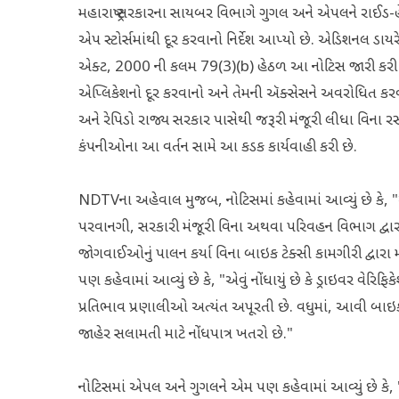
મહારાષ્ટ્ર સરકારના સાયબર વિભાગે ગુગલ અને એપલને રાઈડ
એપ સ્ટોર્સમાંથી દૂર કરવાનો નિર્દેશ આપ્યો છે. એડિશનલ ડાય
એક્ટ, 2000 ની કલમ 79(3)(b) હેઠળ આ નોટિસ જારી કરી હત
એપ્લિકેશનો દૂર કરવાનો અને તેમની ઍક્સેસને અવરોધિત કરવ
અને રેપિડો રાજ્ય સરકાર પાસેથી જરૂરી મંજૂરી લીધા વિના 
કંપનીઓના આ વર્તન સામે આ કડક કાર્યવાહી કરી છે.
NDTVના અહેવાલ મુજબ, નોટિસમાં કહેવામાં આવ્યું છે કે, "એવ
પરવાનગી, સરકારી મંજૂરી વિના અથવા પરિવહન વિભાગ દ્વાર
જોગવાઈઓનું પાલન કર્યા વિના બાઇક ટેક્સી કામગીરી દ્વારા
પણ કહેવામાં આવ્યું છે કે, "એવું નોંધાયું છે કે ડ્રાઇવર વેરિ
પ્રતિભાવ પ્રણાલીઓ અત્યંત અપૂરતી છે. વધુમાં, આવી બાઇક 
જાહેર સલામતી માટે નોંધપાત્ર ખતરો છે."
નોટિસમાં એપલ અને ગુગલને એમ પણ કહેવામાં આવ્યું છે કે,