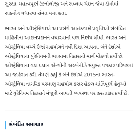
સુરક્ષા, મહત્વપૂર્ણ ટેકનોલોજી અને સપ્લાય ચેઇન જેવા ક્ષેત્રોમાં
સહયોગ વધારવા સંમત થયા હતા.
ભારત અને ઑસ્ટ્રેલિયાએ આ પ્રસંગે આતંકવાદી પ્રવૃત્તિઓ સંબંધિત
માહિતીના આદાનપ્રદાનને વધારવાનો પણ નિર્ણય લીધો. ભારત અને
ઓસ્ટ્રેલિયા વચ્ચે ઉર્જા સહયોગને નવી દિશા આપતા, બંને દેશોએ
ઓસ્ટ્રેલિયાના યુરેનિયમની ભારતમાં નિકાસનો માર્ગ મોકળો કર્યો છે.
ઓસ્ટ્રેલિયાના વડા પ્રધાન એન્થોની અલ્બેનીઝે સંયુક્ત પત્રકાર પરિષદમાં
આ જાહેરાત કરી. તેમણે કહ્યું કે બંને દેશોએ 2015ના ભારત-
ઓસ્ટ્રેલિયા નાગરિક પરમાણુ સહયોગ કરાર હેઠળ શાંતિપૂર્ણ હેતુઓ
માટે યુરેનિયમ નિકાસને મંજૂરી આપતી વ્યવસ્થા પર હસ્તાક્ષર કર્યા છે.
સંબંધિત સમાચાર