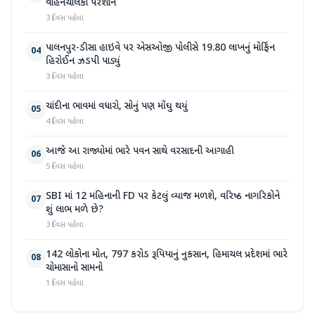
વાહનચાલકો પરેશાન
3 દિવસ પહેલા
પાલનપુર-ડીસા હાઇવે પર એસઓજી પોલીસે 19.80 લાખનું મોર્ફિન
04
હિરોઈન ઝડપી પાડ્યું
3 દિવસ પહેલા
ચાંદીના ભાવમાં વધારો, સોનું પણ મોંઘુ થયું
05
4 દિવસ પહેલા
આજે આ રાજ્યોમાં ભારે પવન સાથે વરસાદની આગાહી
06
5 દિવસ પહેલા
SBI માં 12 મહિનાની FD પર કેટલું વ્યાજ મળશે, વરિષ્ઠ નાગરિકોને
07
શું લાભ મળે છે?
3 દિવસ પહેલા
142 લોકોના મોત, 797 કરોડ રૂપિયાનું નુકસાન, હિમાચલ પ્રદેશમાં ભારે
08
ચોમાસાનો સામનો
1 દિવસ પહેલા