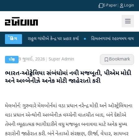
E-Paper
|
Login
ર રાહુલ ગાંધીએ કેન્દ્ર પર પ્રહાર કર્યા
બ્રેકિંગ
●
હિંમતનગરમાં રહસ્યમય વાયરસ કે ચાંદીપુ
9 જુલાઈ, 2026
|
Super Admin
Bookmark
રાષ્ટ્રીય
ભારત-ઓસ્ટ્રેલિયા સંબંધોમાં નવી મજબૂતી, પીએમ મોદી
અને અલ્બેનીઝે અનેક મોટી જાહેરાતો કરી
મેલબોર્ન: ગુરુવારે મેલબોર્નમાં વડા પ્રધાન નરેન્દ્ર મોદી અને ઑસ્ટ્રેલિયાના
વડા પ્રધાન એન્થોની અલ્બેનીઝ વચ્ચેની વાતચીત બાદ, બંને દેશોએ
તેમની વ્યૂહાત્મક ભાગીદારીને વધુ મજબૂત બનાવવા માટે અનેક મુખ્ય
કરારોની જાહેરાત કરી. બંને નેતાઓ સંરક્ષણ, ઊર્જા, વેપાર, સાયબર