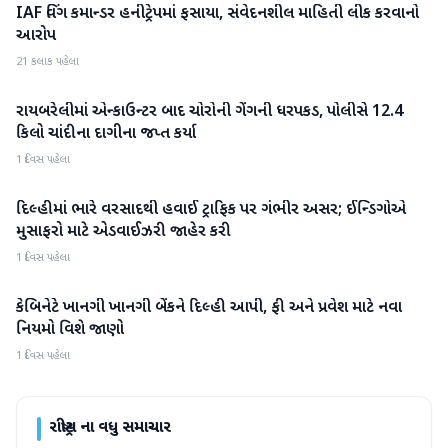
IAF વિંગ કમાન્ડર હનીટ્રેપમાં ફસાયા, સંવેદનશીલ માહિતી લીક કરવાનો
રાષ્ટ્રીય
આરોપ
21 કલાક પહેલા
રાયબરેલીમાં એન્કાઉન્ટર બાદ ચોરોની ગેંગની ધરપકડ, પોલીસે 12.4
રાષ્ટ્રીય
કિલો ચાંદીના દાગીના જપ્ત કર્યા
1 દિવસ પહેલા
દિલ્હીમાં ભારે વરસાદથી હવાઈ ટ્રાફિક પર ગંભીર અસર; ઈન્ડિગોએ
રાષ્ટ્રીય
મુસાફરો માટે એડવાઈઝરી જાહેર કરી
1 દિવસ પહેલા
કેબિનેટે ખાનગી ખાનગી બેંકને દિલ્હી આપી, ફી અને પ્રવેશ માટે નવા
રાષ્ટ્રીય
નિયમો વિશે જાણો
1 દિવસ પહેલા
રાષ્ટ્રીય
ના વધુ સમાચાર