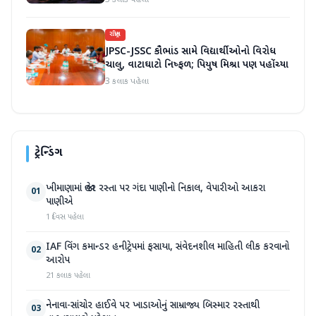
3 કલાક પહેલા
રાષ્ટ્રીય
JPSC-JSSC કૌભાંડ સામે વિદ્યાર્થીઓનો વિરોધ
ચાલુ, વાટાઘાટો નિષ્ફળ; પિયુષ મિશ્રા પણ પહોંચ્યા
3 કલાક પહેલા
ટ્રેન્ડિંગ
ખીમાણામાં જાહેર રસ્તા પર ગંદા પાણીનો નિકાલ, વેપારીઓ આકરા
01
પાણીએ
1 દિવસ પહેલા
IAF વિંગ કમાન્ડર હનીટ્રેપમાં ફસાયા, સંવેદનશીલ માહિતી લીક કરવાનો
02
આરોપ
21 કલાક પહેલા
નેનાવા-સાંચોર હાઈવે પર ખાડાઓનું સામ્રાજ્ય બિસ્માર રસ્તાથી
03