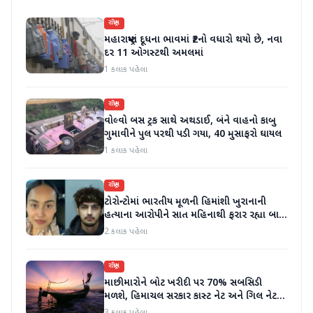
રાષ્ટ્રીય
મહારાષ્ટ્રમાં દૂધના ભાવમાં ₹2નો વધારો થયો છે, નવા
દર 11 ઓગસ્ટથી અમલમાં
1 કલાક પહેલા
રાષ્ટ્રીય
વોલ્વો બસ ટ્રક સાથે અથડાઈ, બંને વાહનો કાબુ
ગુમાવીને પુલ પરથી પડી ગયા, 40 મુસાફરો ઘાયલ
1 કલાક પહેલા
રાષ્ટ્રીય
ટોરોન્ટોમાં ભારતીય મૂળની હિમાંશી ખુરાનાની
હત્યાના આરોપીને સાત મહિનાથી ફરાર રહ્યા બાદ
ધરપકડ કરવામાં આવી
2 કલાક પહેલા
રાષ્ટ્રીય
માછીમારોને બોટ ખરીદી પર 70% સબસિડી
મળશે, હિમાચલ સરકાર કાસ્ટ નેટ અને ગિલ નેટ
પર 90% સબસિડી આપશે