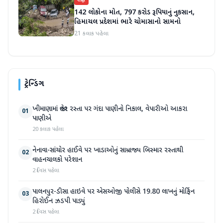
રાષ્ટ્રીય
142 લોકોના મોત, 797 કરોડ રૂપિયાનું નુકસાન,
હિમાચલ પ્રદેશમાં ભારે ચોમાસાનો સામનો
21 કલાક પહેલા
ટ્રેન્ડિંગ
ખીમાણામાં જાહેર રસ્તા પર ગંદા પાણીનો નિકાલ, વેપારીઓ આકરા
01
પાણીએ
20 કલાક પહેલા
નેનાવા-સાંચોર હાઈવે પર ખાડાઓનું સામ્રાજ્ય બિસ્માર રસ્તાથી
02
વાહનચાલકો પરેશાન
2 દિવસ પહેલા
પાલનપુર-ડીસા હાઇવે પર એસઓજી પોલીસે 19.80 લાખનું મોર્ફિન
03
હિરોઈન ઝડપી પાડ્યું
2 દિવસ પહેલા