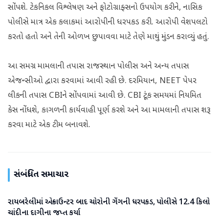
સોંપશે. ટેકનિકલ વિશ્લેષણ અને ફોટોગ્રાફ્સનો ઉપયોગ કરીને, નાસિક
પોલીસે માત્ર એક કલાકમાં આરોપીની ધરપકડ કરી. આરોપી વેશપલટો
કરતો હતો અને તેની ઓળખ છુપાવવા માટે તેણે માથું મુંડન કરાવ્યું હતું.
આ સમગ્ર મામલાની તપાસ રાજસ્થાન પોલીસ અને અન્ય તપાસ
એજન્સીઓ દ્વારા કરવામાં આવી રહી છે. દરમિયાન, NEET પેપર
લીકની તપાસ CBIને સોંપવામાં આવી છે. CBI ટૂંક સમયમાં નિયમિત
કેસ નોંધશે, કાગળની કાર્યવાહી પૂર્ણ કરશે અને આ મામલાની તપાસ શરૂ
કરવા માટે એક ટીમ બનાવશે.
સંબંધિત સમાચાર
રાયબરેલીમાં એન્કાઉન્ટર બાદ ચોરોની ગેંગની ધરપકડ, પોલીસે 12.4 કિલો
રાષ્ટ્રીય
ચાંદીના દાગીના જપ્ત કર્યા