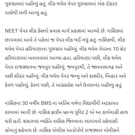
ગુરુગ્રામમાં પહોંચ્યું હતું. લીક થયેલ પેપર ગુરુગ્રામમાં એક ડૉક્ટર
પાસેથી મળી આવ્યું હતું.
NEET પેપર લીક કેસનો પ્રવાસ માર્ગ પ્રકાશમાં આવ્યો છે. નાસિકમાં
છાપવામાં આવે તે પહેલાં જ પેપર લીક થઈ ગયું હતું. નાસિકથી, લીક
થયેલ પેપર હરિયાણાના ગુરુગ્રામ પહોંચ્યું. લીક થયેલ પેપરના 10 સેટ
હરિયાણામાં બનાવવામાં આવ્યા હતા. હરિયાણા પછી, લીક થયેલ
પેપર રાજસ્થાનના જયપુર પહોંચ્યું. જયપુરથી, તે જામવરમગઢ અને
પછી સીકર પહોંચ્યું. લીક થયેલ પેપર જમ્મુ અને કાશ્મીર, બિહાર અને
કેરળ પહોંચ્યું. કેરળ પછી, તે આંધ્રપ્રદેશ અને ઉત્તરાખંડ પહોંચ્યું હતું.
નાસિકના 30 વર્ષીય BMS ના અંતિમ વર્ષના વિદ્યાર્થીની અટકાયત
કરવામાં આવી છે. નાસિક ક્રાઈમ બ્રાન્ચ યુનિટ 2 એ આ કાર્યવાહી હાથ
ધરી હતી. શંકાસ્પદ વ્યક્તિ નાસિક જિલ્લાના નંદગાંવનો રહેવાસી
હોવાનું કહેવાય છે. નાસિક પોલીસ આરોપીને રાજસ્થાન પોલીસને