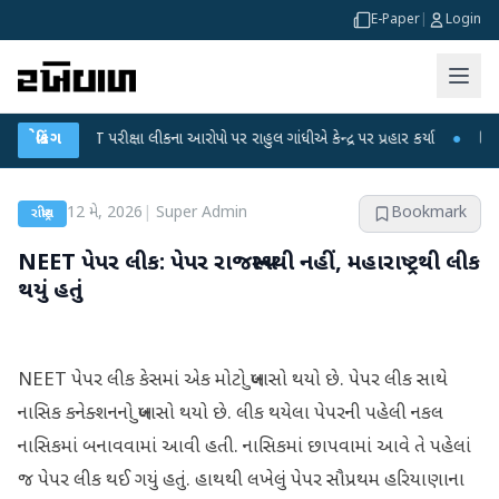
E-Paper
|
Login
-NET પરીક્ષા લીકના આરોપો પર રાહુલ ગાંધીએ કેન્દ્ર પર પ્રહાર કર્યા
બ્રેકિંગ
●
હિંમતનગરમાં
12 મે, 2026
|
Super Admin
Bookmark
રાષ્ટ્રીય
NEET પેપર લીક: પેપર રાજસ્થાનથી નહીં, મહારાષ્ટ્રથી લીક
થયું હતું
NEET પેપર લીક કેસમાં એક મોટો ખુલાસો થયો છે. પેપર લીક સાથે
નાસિક કનેક્શનનો ખુલાસો થયો છે. લીક થયેલા પેપરની પહેલી નકલ
નાસિકમાં બનાવવામાં આવી હતી. નાસિકમાં છાપવામાં આવે તે પહેલાં
જ પેપર લીક થઈ ગયું હતું. હાથથી લખેલું પેપર સૌપ્રથમ હરિયાણાના