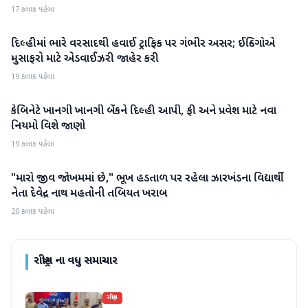
17 કલાક પહેલા
દિલ્હીમાં ભારે વરસાદથી હવાઈ ટ્રાફિક પર ગંભીર અસર; ઈન્ડિગોએ
રાષ્ટ્રીય
મુસાફરો માટે એડવાઈઝરી જાહેર કરી
19 કલાક પહેલા
કેબિનેટે ખાનગી ખાનગી બેંકને દિલ્હી આપી, ફી અને પ્રવેશ માટે નવા
રાષ્ટ્રીય
નિયમો વિશે જાણો
19 કલાક પહેલા
"મારો જીવ જોખમમાં છે," ભૂખ હડતાળ પર રહેલા ઝારખંડના વિદ્યાર્થી
રાષ્ટ્રીય
નેતા દેવેન્દ્ર નાથ મહતોની તબિયત ખરાબ
20 કલાક પહેલા
રાષ્ટ્રીય
ના વધુ સમાચાર
રાષ્ટ્રીય