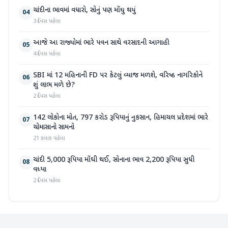
ચાંદીના ભાવમાં વધારો, સોનું પણ મોંઘુ થયું
04
3 દિવસ પહેલા
આજે આ રાજ્યોમાં ભારે પવન સાથે વરસાદની આગાહી
05
4 દિવસ પહેલા
SBI માં 12 મહિનાની FD પર કેટલું વ્યાજ મળશે, વરિષ્ઠ નાગરિકોને
06
શું લાભ મળે છે?
2 દિવસ પહેલા
142 લોકોના મોત, 797 કરોડ રૂપિયાનું નુકસાન, હિમાચલ પ્રદેશમાં ભારે
07
ચોમાસાનો સામનો
21 કલાક પહેલા
ચાંદી 5,000 રૂપિયા મોંઘી થઈ, સોનાના ભાવ 2,200 રૂપિયા સુધી
08
વધ્યા
2 દિવસ પહેલા