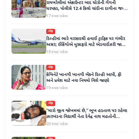
રાયબરેલીમાં એન્કાઉન્ટર બાદ ચોરોની ગેંગની
ધરપકડ, પોલીસે 12.4 કિલો ચાંદીના દાગીના જપ્ત
કર્યા
17 કલાક પહેલા
રાષ્ટ્રીય
દિલ્હીમાં ભારે વરસાદથી હવાઈ ટ્રાફિક પર ગંભીર
અસર; ઈન્ડિગોએ મુસાફરો માટે એડવાઈઝરી જાહેર
કરી
19 કલાક પહેલા
રાષ્ટ્રીય
કેબિનેટે ખાનગી ખાનગી બેંકને દિલ્હી આપી, ફી
અને પ્રવેશ માટે નવા નિયમો વિશે જાણો
19 કલાક પહેલા
રાષ્ટ્રીય
"મારો જીવ જોખમમાં છે," ભૂખ હડતાળ પર રહેલા
ઝારખંડના વિદ્યાર્થી નેતા દેવેન્દ્ર નાથ મહતોની
તબિયત ખરાબ
20 કલાક પહેલા