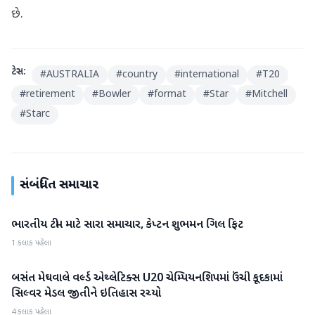
છે.
ટેગ્સ:
#
AUSTRALIA
#
country
#
international
#
T20
#
retirement
#
Bowler
#
format
#
Star
#
Mitchell
#
Starc
સંબંધિત સમાચાર
ભારતીય ટીમ માટે સારા સમાચાર, કેપ્ટન શુભમન ગિલ ફિટ
રમતગમત
1 કલાક પહેલા
બસંત મેઘવાલે વર્લ્ડ એથ્લેટિક્સ U20 ચેમ્પિયનશિપમાં ઉંચી કૂદકામાં
રમતગમત
સિલ્વર મેડલ જીતીને ઇતિહાસ રચ્યો
4 કલાક પહેલા