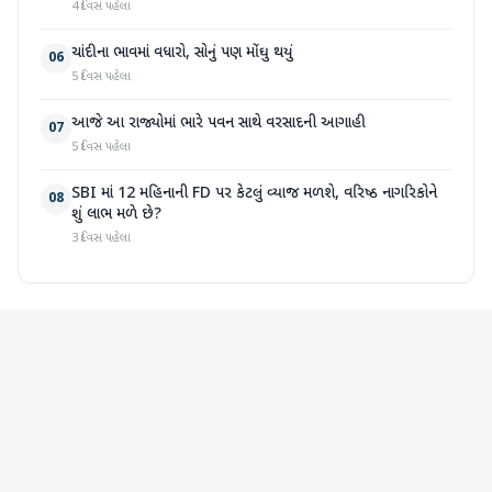
4 દિવસ પહેલા
ચાંદીના ભાવમાં વધારો, સોનું પણ મોંઘુ થયું
06
5 દિવસ પહેલા
આજે આ રાજ્યોમાં ભારે પવન સાથે વરસાદની આગાહી
07
5 દિવસ પહેલા
SBI માં 12 મહિનાની FD પર કેટલું વ્યાજ મળશે, વરિષ્ઠ નાગરિકોને
08
શું લાભ મળે છે?
3 દિવસ પહેલા