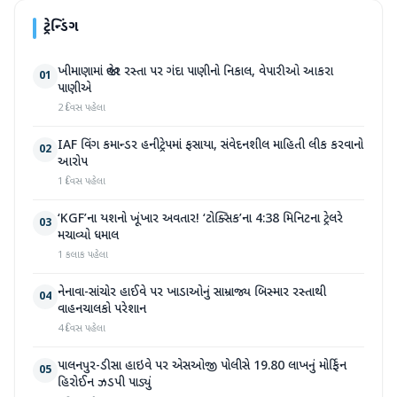
ટ્રેન્ડિંગ
ખીમાણામાં જાહેર રસ્તા પર ગંદા પાણીનો નિકાલ, વેપારીઓ આકરા
01
પાણીએ
2 દિવસ પહેલા
IAF વિંગ કમાન્ડર હનીટ્રેપમાં ફસાયા, સંવેદનશીલ માહિતી લીક કરવાનો
02
આરોપ
1 દિવસ પહેલા
‘KGF’ના યશનો ખૂંખાર અવતાર! ‘ટોક્સિક’ના 4:38 મિનિટના ટ્રેલરે
03
મચાવ્યો ધમાલ
1 કલાક પહેલા
નેનાવા-સાંચોર હાઈવે પર ખાડાઓનું સામ્રાજ્ય બિસ્માર રસ્તાથી
04
વાહનચાલકો પરેશાન
4 દિવસ પહેલા
પાલનપુર-ડીસા હાઇવે પર એસઓજી પોલીસે 19.80 લાખનું મોર્ફિન
05
હિરોઈન ઝડપી પાડ્યું