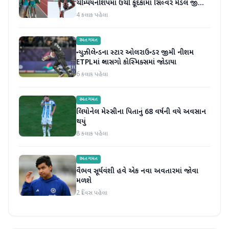
ચેમ્પિયનશિપમાં ઉંચી કૂદકામાં સિલ્વર મેડલ જીતીને
ઇતિહાસ રચ્યો
4 કલાક પહેલા
રમતગમત
ન્યુઝીલેન્ડના સ્ટાર ઓલરાઉન્ડર જીમી નીશમ
ETPLમાં ગ્લાસગો કોસ્મિક્સમાં જોડાયા
6 કલાક પહેલા
રમતગમત
લિયોનેલ મેસ્સીના પિતાનું 68 વર્ષની વયે અવસાન
થયું
8 કલાક પહેલા
રમતગમત
વૈભવ સૂર્યવંશી હવે એક નવા અવતારમાં જોવા
મળશે
2 દિવસ પહેલા