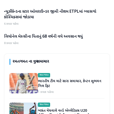
ન્યુઝીલેન્ડના સ્ટાર ઓલરાઉન્ડર જીમી નીશમ ETPLમાં ગ્લાસગો
રમતગમત
કોસ્મિક્સમાં જોડાયા
6 કલાક પહેલા
લિયોનેલ મેસ્સીના પિતાનું 68 વર્ષની વયે અવસાન થયું
રમતગમત
8 કલાક પહેલા
રમતગમત
ના વધુ સમાચાર
રમતગમત
ભારતીય ટીમ માટે સારા સમાચાર, કેપ્ટન શુભમન
ગિલ ફિટ
1 કલાક પહેલા
રમતગમત
બસંત મેઘવાલે વર્લ્ડ એથ્લેટિક્સ U20