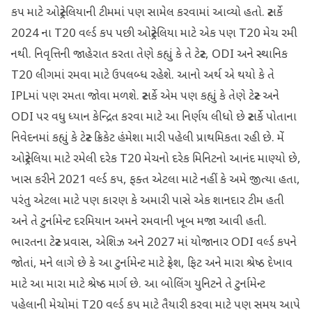
કપ માટે ઓસ્ટ્રેલિયાની ટીમમાં પણ સામેલ કરવામાં આવ્યો હતો. સ્ટાર્કે
2024 ના T20 વર્લ્ડ કપ પછી ઓસ્ટ્રેલિયા માટે એક પણ T20 મેચ રમી
નથી. નિવૃત્તિની જાહેરાત કરતા તેણે કહ્યું કે તે ટેસ્ટ, ODI અને સ્થાનિક
T20 લીગમાં રમવા માટે ઉપલબ્ધ રહેશે. આનો અર્થ એ થયો કે તે
IPLમાં પણ રમતા જોવા મળશે. સ્ટાર્કે એમ પણ કહ્યું કે તેણે ટેસ્ટ અને
ODI પર વધુ ધ્યાન કેન્દ્રિત કરવા માટે આ નિર્ણય લીધો છે સ્ટાર્કે પોતાના
નિવેદનમાં કહ્યું કે ટેસ્ટ ક્રિકેટ હંમેશા મારી પહેલી પ્રાથમિકતા રહી છે. મેં
ઓસ્ટ્રેલિયા માટે રમેલી દરેક T20 મેચનો દરેક મિનિટનો આનંદ માણ્યો છે,
ખાસ કરીને 2021 વર્લ્ડ કપ, ફક્ત એટલા માટે નહીં કે અમે જીત્યા હતા,
પરંતુ એટલા માટે પણ કારણ કે અમારી પાસે એક શાનદાર ટીમ હતી
અને તે ટુર્નામેન્ટ દરમિયાન અમને રમવાની ખૂબ મજા આવી હતી.
ભારતના ટેસ્ટ પ્રવાસ, એશિઝ અને 2027 માં યોજાનાર ODI વર્લ્ડ કપને
જોતાં, મને લાગે છે કે આ ટુર્નામેન્ટ માટે ફ્રેશ, ફિટ અને મારા શ્રેષ્ઠ દેખાવ
માટે આ મારા માટે શ્રેષ્ઠ માર્ગ છે. આ બોલિંગ યુનિટને તે ટુર્નામેન્ટ
પહેલાની મેચોમાં T20 વર્લ્ડ કપ માટે તૈયારી કરવા માટે પણ સમય આપે