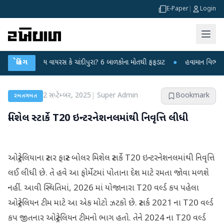
E-Paper
|
Login
 રહસ્યમય વાયરસ કે ચાંદીપુરા? 6 બાળકોના મોતથી ફફડાટ
બ્રેકિંગ
●
હવામાન વિભાગે 18 રાજ્
2 સપ્ટેમ્બર, 2025
|
Super Admin
Bookmark
રમતગમત
મિશેલ સ્ટાર્કે T20 ઇન્ટરનેશનલમાંથી નિવૃત્તિ લીધી
ઓસ્ટ્રેલિયાના સ્ટાર ફાસ્ટ બોલર મિશેલ સ્ટાર્કે T20 ઇન્ટરનેશનલમાંથી નિવૃત્તિ
લઈ લીધી છે. તે હવે આ ફોર્મેટમાં પોતાના દેશ માટે રમતા જોવા મળશે
નહીં. આવી સ્થિતિમાં, 2026 માં યોજાનારા T20 વર્લ્ડ કપ પહેલા
ઓસ્ટ્રેલિયન ટીમ માટે આ એક મોટો ઝટકો છે. સ્ટાર્ક 2021 ના T20 વર્લ્ડ
કપ જીતનાર ઓસ્ટ્રેલિયન ટીમનો ભાગ હતો. તેને 2024 ના T20 વર્લ્ડ