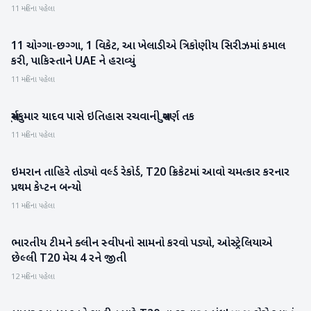
11 મહિના પહેલા
11 ચોગ્ગા-છગ્ગા, 1 વિકેટ, આ ખેલાડીએ ત્રિકોણીય સિરીઝમાં કમાલ
રમતગમત
કરી, પાકિસ્તાને UAE ને હરાવ્યું
11 મહિના પહેલા
સૂર્યકુમાર યાદવ પાસે ઇતિહાસ રચવાની સુવર્ણ તક
રમતગમત
11 મહિના પહેલા
ઇમરાન તાહિરે તોડ્યો વર્લ્ડ રેકોર્ડ, T20 ક્રિકેટમાં આવો ચમત્કાર કરનાર
રમતગમત
પ્રથમ કેપ્ટન બન્યો
11 મહિના પહેલા
ભારતીય ટીમને ક્લીન સ્વીપનો સામનો કરવો પડ્યો, ઓસ્ટ્રેલિયાએ
રમતગમત
છેલ્લી T20 મેચ 4 રને જીતી
12 મહિના પહેલા