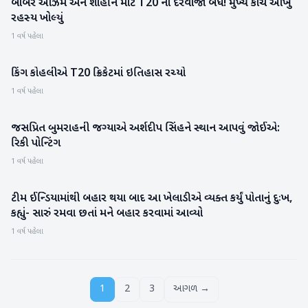
બાબર આઝમ અને શાહીન માટે T20 ના દરવાજા બંધ! મુખ્ય કોચે આખું
રમતગમત
રહસ્ય ખોલ્યું
1 વર્ષ પહેલા
કિંગ કોહલીએ T20 ક્રિકેટમાં ઇતિહાસ રચ્યો
રમતગમત
1 વર્ષ પહેલા
જસપ્રિત બુમરાહની જગ્યાએ અર્શદીપ સિંહને સ્થાન આપવું જોઈએ:
રમતગમત
રિકી પોન્ટિંગ
1 વર્ષ પહેલા
ટીમ ઈન્ડિયામાંથી બહાર થયા બાદ આ ખેલાડીએ વ્યક્ત કર્યું પોતાનું દુઃખ,
રમતગમત
કહ્યું- સારું રમવા છતાં મને બહાર કરવામાં આવ્યો
1 વર્ષ પહેલા
1
2
3
આગળ →