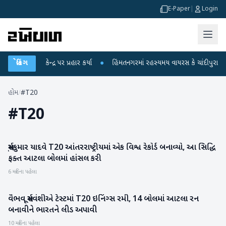
E-Paper
|
Login
ાંધીએ કેન્દ્ર પર પ્રહાર કર્યા
બ્રેકિંગ
●
હિંમતનગરમાં રહસ્યમય વાયરસ કે ચાંદીપુરા? 6 બા
હોમ
/
#T20
#
T20
સૂર્યકુમાર યાદવે T20 આંતરરાષ્ટ્રીયમાં એક વિશ્વ રેકોર્ડ બનાવ્યો, આ સિદ્ધિ
રમતગમત
ફક્ત આટલા બોલમાં હાંસલ કરી
6 મહિના પહેલા
વૈભવ સૂર્યવંશીએ ટેસ્ટમાં T20 ઇનિંગ્સ રમી, 14 બોલમાં આટલા રન
રમતગમત
બનાવીને ભારતને લીડ અપાવી
10 મહિના પહેલા