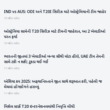
IND vs AUS: ODI અને T20I સિરીઝ માટે ઓસ્ટ્રેલિયાની ટીમ જાહેર
રમતગમત
10 મહિના પહેલા
ઓસ્ટ્રેલિયા સામેની T20 સિરીઝ માટે ટીમની જાહેરાત, આ 2 ખેલાડીઓ
રમતગમત
પરત ફર્યા
10 મહિના પહેલા
ભારતની જીતમાં 3 ખેલાડીઓ બન્યા સૌથી મોટા હીરો, UAE ટીમ તેમની
રમતગમત
સામે ટકી ન શકી; ટુકડા થઈ ગઈ
11 મહિના પહેલા
એશિયા કપ 2025: અફઘાનિસ્તાને જીત સાથે શરૂઆત કરી, પહેલી જ
રમતગમત
મેચમાં હોંગકોંગને હરાવ્યું
11 મહિના પહેલા
મિશેલ સ્ટાર્કે T20 ઇન્ટરનેશનલમાંથી નિવૃત્તિ લીધી
રમતગમત