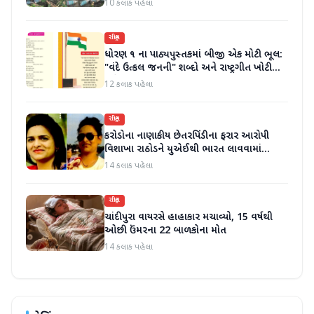
10 કલાક પહેલા
રાષ્ટ્રીય
ધોરણ ૧ ના પાઠ્યપુસ્તકમાં બીજી એક મોટી ભૂલ:
"વંદે ઉત્કલ જનની" શબ્દો અને રાષ્ટ્રગીત ખોટી
રીતે છાપવામાં આવ્યા
12 કલાક પહેલા
રાષ્ટ્રીય
કરોડોના નાણાકીય છેતરપિંડીના ફરાર આરોપી
વિશાખા રાઠોડને યુએઈથી ભારત લાવવામાં
આવ્યો
14 કલાક પહેલા
રાષ્ટ્રીય
ચાંદીપુરા વાયરસે હાહાકાર મચાવ્યો, 15 વર્ષથી
ઓછી ઉંમરના 22 બાળકોના મોત
14 કલાક પહેલા