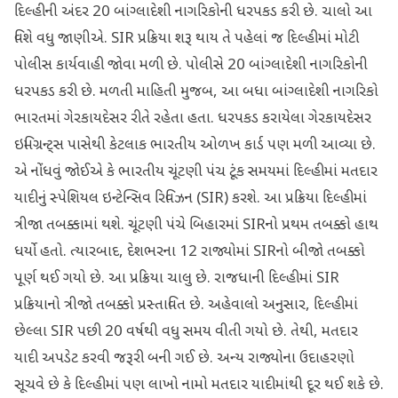
દિલ્હીની અંદર 20 બાંગ્લાદેશી નાગરિકોની ધરપકડ કરી છે. ચાલો આ
વિશે વધુ જાણીએ. SIR પ્રક્રિયા શરૂ થાય તે પહેલાં જ દિલ્હીમાં મોટી
પોલીસ કાર્યવાહી જોવા મળી છે. પોલીસે 20 બાંગ્લાદેશી નાગરિકોની
ધરપકડ કરી છે. મળતી માહિતી મુજબ, આ બધા બાંગ્લાદેશી નાગરિકો
ભારતમાં ગેરકાયદેસર રીતે રહેતા હતા. ધરપકડ કરાયેલા ગેરકાયદેસર
ઇમિગ્રન્ટ્સ પાસેથી કેટલાક ભારતીય ઓળખ કાર્ડ પણ મળી આવ્યા છે.
એ નોંધવું જોઈએ કે ભારતીય ચૂંટણી પંચ ટૂંક સમયમાં દિલ્હીમાં મતદાર
યાદીનું સ્પેશિયલ ઇન્ટેન્સિવ રિવિઝન (SIR) કરશે. આ પ્રક્રિયા દિલ્હીમાં
ત્રીજા તબક્કામાં થશે. ચૂંટણી પંચે બિહારમાં SIRનો પ્રથમ તબક્કો હાથ
ધર્યો હતો. ત્યારબાદ, દેશભરના 12 રાજ્યોમાં SIRનો બીજો તબક્કો
પૂર્ણ થઈ ગયો છે. આ પ્રક્રિયા ચાલુ છે. રાજધાની દિલ્હીમાં SIR
પ્રક્રિયાનો ત્રીજો તબક્કો પ્રસ્તાવિત છે. અહેવાલો અનુસાર, દિલ્હીમાં
છેલ્લા SIR પછી 20 વર્ષથી વધુ સમય વીતી ગયો છે. તેથી, મતદાર
યાદી અપડેટ કરવી જરૂરી બની ગઈ છે. અન્ય રાજ્યોના ઉદાહરણો
સૂચવે છે કે દિલ્હીમાં પણ લાખો નામો મતદાર યાદીમાંથી દૂર થઈ શકે છે.