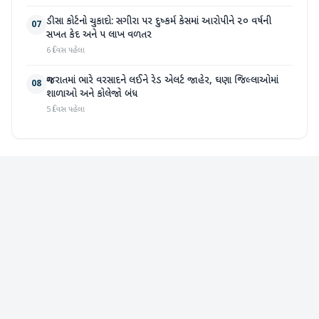
ડીસા કોર્ટનો ચુકાદો: સગીરા પર દુષ્કર્મ કેસમાં આરોપીને ૨૦ વર્ષની
07
સખત કેદ અને ૫ લાખ વળતર
6 દિવસ પહેલા
ગુજરાતમાં ભારે વરસાદને લઈને રેડ એલર્ટ જાહેર, ઘણા જિલ્લાઓમાં
08
શાળાઓ અને કોલેજો બંધ
5 દિવસ પહેલા