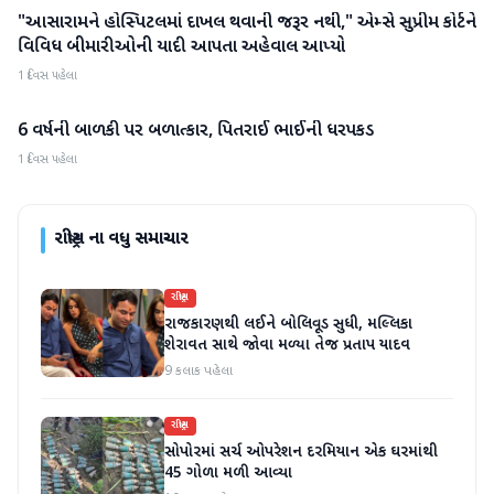
"આસારામને હોસ્પિટલમાં દાખલ થવાની જરૂર નથી," એમ્સે સુપ્રીમ કોર્ટને
રાષ્ટ્રીય
વિવિધ બીમારીઓની યાદી આપતા અહેવાલ આપ્યો
1 દિવસ પહેલા
6 વર્ષની બાળકી પર બળાત્કાર, પિતરાઈ ભાઈની ધરપકડ
રાષ્ટ્રીય
1 દિવસ પહેલા
રાષ્ટ્રીય
ના વધુ સમાચાર
રાષ્ટ્રીય
રાજકારણથી લઈને બોલિવૂડ સુધી, મલ્લિકા
શેરાવત સાથે જોવા મળ્યા તેજ પ્રતાપ યાદવ
9 કલાક પહેલા
રાષ્ટ્રીય
સોપોરમાં સર્ચ ઓપરેશન દરમિયાન એક ઘરમાંથી
45 ગોળા મળી આવ્યા