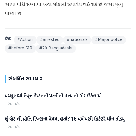
આમાં મોટી સંખ્યામાં એવા લોકોનો સમાવેશ થઈ શકે છે જેઓ મૃત્યુ
પામ્યા છે.
ટેગ્સ:
#
Action
#
arrested
#
nationals
#
Major police
#
before SIR
#
20 Bangladeshi
સંબંધિત સમાચાર
પંચકુલામાં નિવૃત્ત કેપ્ટનની પત્નીની હત્યાનો ભેદ ઉકેલાયો
રાષ્ટ્રીય
1 દિવસ પહેલા
શું બ્રેટ લી પ્રીતિ ઝિન્ટાના પ્રેમમાં હતો? 16 વર્ષ પછી ક્રિકેટરે મૌન તોડ્યું
રાષ્ટ્રીય
1 દિવસ પહેલા