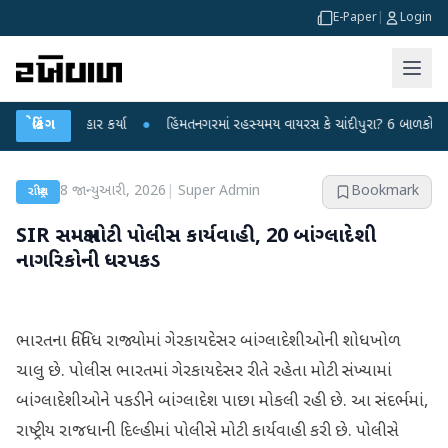
E-Paper
|
Login
પર પ્રહાર કર્યા
બ્રેકિંગ
●
હિંમતનગરમાં રહસ્યમય વાયરસ કે ચાંદીપુરા? 6 બાળકોના મોતથી ફ
8 જાન્યુઆરી, 2026
|
Super Admin
Bookmark
રાષ્ટ્રીય
SIR સમક્ષ મોટી પોલીસ કાર્યવાહી, 20 બાંગ્લાદેશી
નાગરિકોની ધરપકડ
ભારતના વિવિધ રાજ્યોમાં ગેરકાયદેસર બાંગ્લાદેશીઓની શોધખોળ
ચાલુ છે. પોલીસ ભારતમાં ગેરકાયદેસર રીતે રહેતા મોટી સંખ્યામાં
બાંગ્લાદેશીઓને પકડીને બાંગ્લાદેશ પાછા મોકલી રહી છે. આ સંદર્ભમાં,
રાષ્ટ્રીય રાજધાની દિલ્હીમાં પોલીસે મોટી કાર્યવાહી કરી છે. પોલીસે