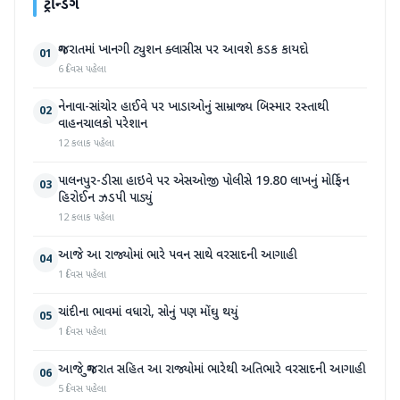
ટ્રેન્ડિંગ
ગુજરાતમાં ખાનગી ટ્યુશન ક્લાસીસ પર આવશે કડક કાયદો
01
6 દિવસ પહેલા
નેનાવા-સાંચોર હાઈવે પર ખાડાઓનું સામ્રાજ્ય બિસ્માર રસ્તાથી
02
વાહનચાલકો પરેશાન
12 કલાક પહેલા
પાલનપુર-ડીસા હાઇવે પર એસઓજી પોલીસે 19.80 લાખનું મોર્ફિન
03
હિરોઈન ઝડપી પાડ્યું
12 કલાક પહેલા
આજે આ રાજ્યોમાં ભારે પવન સાથે વરસાદની આગાહી
04
1 દિવસ પહેલા
ચાંદીના ભાવમાં વધારો, સોનું પણ મોંઘુ થયું
05
1 દિવસ પહેલા
આજે ગુજરાત સહિત આ રાજ્યોમાં ભારેથી અતિભારે વરસાદની આગાહી
06
5 દિવસ પહેલા