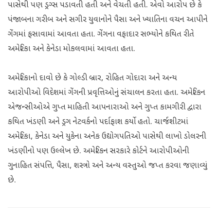
પાસેથી પણ ડ્રગ્સ પડાવતી હતી અને વેચતી હતી. એવો આરોપ છે કે
પંજાબના ગરીબ અને સગીર યુવાનોને પૈસા અને ખ્યાતિના વચન આપીને
ગેંગમાં ફસાવામાં આવતા હતા. ગેંગના વફાદાર સભ્યોને કથિત રીતે
અમેરિકા અને કેનેડા મોકલવામાં આવતા હતા.
અમેરિકાનો દાવો છે કે ગોલ્ડી બ્રાર, રોહિત ગોદારા અને અન્ય
આરોપીઓ વિદેશમાં ગેંગની પ્રવૃત્તિઓનું સંચાલન કરતા હતા. અમેરિકન
એજન્સીઓએ ગુપ્ત માહિતી આપનારાઓ અને ગુપ્ત કામગીરી દ્વારા
કથિત ખંડણી અને ડ્રગ નેટવર્કનો પર્દાફાશ કર્યો હતો. ચાર્જશીટમાં
અમેરિકા, કેનેડા અને યુકેના અનેક ઉદ્યોગપતિઓ પાસેથી લાખો ડોલરની
ખંડણીનો પણ ઉલ્લેખ છે. અમેરિકન સરકારે કોર્ટને આરોપીઓની
ગુનાહિત સંપત્તિ, પૈસા, શસ્ત્રો અને અન્ય વસ્તુઓ જપ્ત કરવા જણાવ્યું
છે.