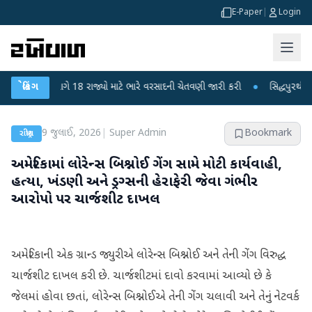
E-Paper
|
Login
ન વિભાગે 18 રાજ્યો માટે ભારે વરસાદની ચેતવણી જારી કરી
બ્રેકિંગ
●
સિદ્ધપુરથી બોમ્બ બના
9 જુલાઈ, 2026
|
Super Admin
Bookmark
રાષ્ટ્રીય
અમેરિકામાં લોરેન્સ બિશ્નોઈ ગેંગ સામે મોટી કાર્યવાહી,
હત્યા, ખંડણી અને ડ્રગ્સની હેરાફેરી જેવા ગંભીર
આરોપો પર ચાર્જશીટ દાખલ
અમેરિકાની એક ગ્રાન્ડ જ્યુરીએ લોરેન્સ બિશ્નોઈ અને તેની ગેંગ વિરુદ્ધ
ચાર્જશીટ દાખલ કરી છે. ચાર્જશીટમાં દાવો કરવામાં આવ્યો છે કે
જેલમાં હોવા છતાં, લોરેન્સ બિશ્નોઈએ તેની ગેંગ ચલાવી અને તેનું નેટવર્ક