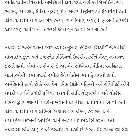
અનેક દેશોમાં વિસ્તર્યું. અમેરિકાનો દાવો છે કે લોરેન્સ બિશ્નોઈની ગેંગ
ભારત, અમેરિકા, કેનેડા, યુકે, યુરોપ અને ઓસ્ટ્રેલિયામાં ફેલાયેલી હતી.
એવો આરોપ છે કે આ ગેંગ હત્યા, ગોળીબાર, ખંડણી, ડ્રગ્સની તસ્કરી,
અપહરણ અને માનવ તસ્કરી જેવા ગુનાઓમાં સામેલ હતી.
તપાસ એજન્સીઓના જણાવ્યા અનુસાર, લોરેન્સ બિશ્નોઈ જેલમાંથી
મોબાઇલ ફોન અને ઇન્ટરનેટ કોલિંગનો ઉપયોગ કરીને ગેંગનું સંચાલન
કરતો હતો. એવો આરોપ છે કે આ ગેંગ સોશિયલ મીડિયા પર હિંસક
ઘટનાઓની જવાબદારી સ્વીકારીને લોકોમાં ભય ફેલાવતી હતી.
અમેરિકાનો દાવો છે કે આ ગેંગ ધનિક ઉદ્યોગપતિઓ અને સેલિબ્રિટીઓને
ધમકી આપીને કરોડો રૂપિયા પડાવતી હતી. વોટ્સએપ અને વોઇસ
મેસેજ દ્વારા જાનથી મારી નાખવાની ધમકીઓ આપવામાં આવી હતી.
એવો આરોપ છે કે લોરેન્સ બિશ્નોઈ ગેંગ કોકેન, હેરોઈન અને
મેથામ્ફેટામાઈનની અમેરિકા અને કેનેડામાં દાણચોરી કરતી હતી.
તપાસમાં એવો પણ દાવો કરવામાં આવ્યો છે કે આ ગેંગ અન્ય ડ્રગ ગેંગ