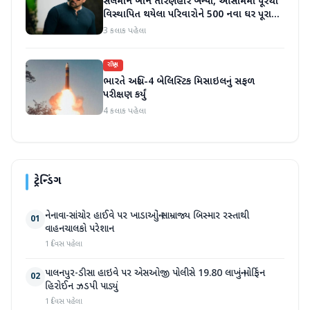
સલમાન ખાન તારણહાર બન્યો, આસામમાં પૂરથી
વિસ્થાપિત થયેલા પરિવારોને 500 નવા ઘર પૂરા
પાડ્યા
3 કલાક પહેલા
રાષ્ટ્રીય
ભારતે અગ્નિ-4 બેલિસ્ટિક મિસાઇલનું સફળ
પરીક્ષણ કર્યું
4 કલાક પહેલા
ટ્રેન્ડિંગ
નેનાવા-સાંચોર હાઈવે પર ખાડાઓનું સામ્રાજ્ય બિસ્માર રસ્તાથી
01
વાહનચાલકો પરેશાન
1 દિવસ પહેલા
પાલનપુર-ડીસા હાઇવે પર એસઓજી પોલીસે 19.80 લાખનું મોર્ફિન
02
હિરોઈન ઝડપી પાડ્યું
1 દિવસ પહેલા