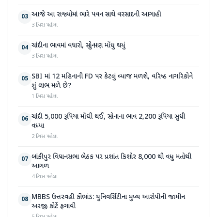
આજે આ રાજ્યોમાં ભારે પવન સાથે વરસાદની આગાહી
03
3 દિવસ પહેલા
ચાંદીના ભાવમાં વધારો, સોનું પણ મોંઘુ થયું
04
3 દિવસ પહેલા
SBI માં 12 મહિનાની FD પર કેટલું વ્યાજ મળશે, વરિષ્ઠ નાગરિકોને
05
શું લાભ મળે છે?
1 દિવસ પહેલા
ચાંદી 5,000 રૂપિયા મોંઘી થઈ, સોનાના ભાવ 2,200 રૂપિયા સુધી
06
વધ્યા
2 દિવસ પહેલા
બાંકીપુર વિધાનસભા બેઠક પર પ્રશાંત કિશોર 8,000 થી વધુ મતોથી
07
આગળ
4 દિવસ પહેલા
MBBS ઉત્તરવહી કૌભાંડ: યુનિવર્સિટીના મુખ્ય આરોપીની જામીન
08
અરજી કોર્ટે ફગાવી