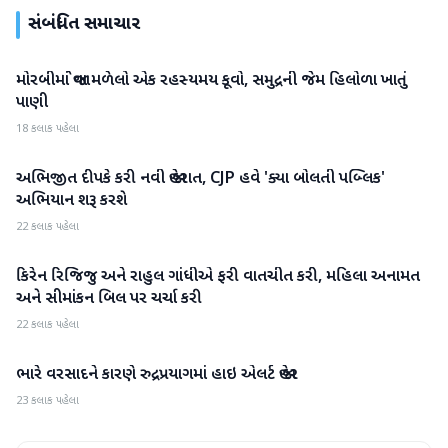
સંબંધિત સમાચાર
મોરબીમાં જોવા મળેલો એક રહસ્યમય કૂવો, સમુદ્રની જેમ હિલોળા ખાતું
રાષ્ટ્રીય
પાણી
18 કલાક પહેલા
અભિજીત દીપકે કરી નવી જાહેરાત, CJP હવે 'ક્યા બોલતી પબ્લિક'
રાષ્ટ્રીય
અભિયાન શરૂ કરશે
22 કલાક પહેલા
કિરેન રિજિજુ અને રાહુલ ગાંધીએ ફરી વાતચીત કરી, મહિલા અનામત
રાષ્ટ્રીય
અને સીમાંકન બિલ પર ચર્ચા કરી
22 કલાક પહેલા
ભારે વરસાદને કારણે રુદ્રપ્રયાગમાં હાઇ એલર્ટ જાહેર
રાષ્ટ્રીય
23 કલાક પહેલા