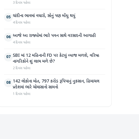
3 દિવસ પહેલા
ચાંદીના ભાવમાં વધારો, સોનું પણ મોંઘુ થયું
05
4 દિવસ પહેલા
આજે આ રાજ્યોમાં ભારે પવન સાથે વરસાદની આગાહી
06
4 દિવસ પહેલા
SBI માં 12 મહિનાની FD પર કેટલું વ્યાજ મળશે, વરિષ્ઠ
07
નાગરિકોને શું લાભ મળે છે?
2 દિવસ પહેલા
142 લોકોના મોત, 797 કરોડ રૂપિયાનું નુકસાન, હિમાચલ
08
પ્રદેશમાં ભારે ચોમાસાનો સામનો
1 દિવસ પહેલા