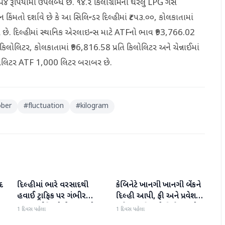
૪ રૂપિયામાં ઉપલબ્ધ છે. ૧૪.૨ કિલોગ્રામના ઘરેલુ LPG ગેસ
 કિંમતો દર્શાવે છે કે આ સિલિન્ડર દિલ્હીમાં ₹૮૫૩.૦૦, કોલકાતામાં
બ્ધ છે. દિલ્હીમાં સ્થાનિક એરલાઇન્સ માટે ATFનો ભાવ ₹93,766.02
તિ કિલોલિટર, કોલકાતામાં ₹96,816.58 પ્રતિ કિલોલિટર અને ચેન્નાઈમાં
 કિલોલિટર ATF 1,000 લિટર બરાબર છે.
ober
#
fluctuation
#
kilogram
દ
દિલ્હીમાં ભારે વરસાદથી
કેબિનેટે ખાનગી ખાનગી બેંકને
રાષ્ટ્રીય
રાષ્ટ્રીય
હવાઈ ટ્રાફિક પર ગંભીર
દિલ્હી આપી, ફી અને પ્રવેશ
અસર; ઈન્ડિગોએ મુસાફરો
માટે નવા નિયમો વિશે જાણો
1 દિવસ પહેલા
1 દિવસ પહેલા
માટે એડવાઈઝરી જાહેર કરી