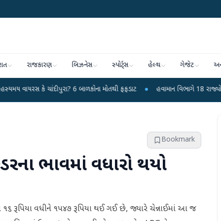
રાત
રાજકારણ
બિઝનેસ
સ્પોર્ટ્સ
હેલ્થ
ગેજેટ
અન
ે ચાંદીપુરા? 6 બાળકોના મોતથી ફફડાટ
●
હવામાન વિભાગે 18 રાજ્યો માટે ભારે વરસ
Bookmark
ડરના ભાવમાં વધારો થયો
પણ ૧૬ રૂપિયા વધીને ૧૫૪૭ રૂપિયા થઈ ગઈ છે, જ્યારે ચેન્નાઈમાં આ જ