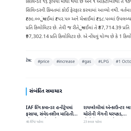
સિલિન્ડર ૧૬ રૂપિયા મોંઘો થયો છે અને ૧ ઓક્ટોબરથી તે ૧૭૫
સિલિન્ડરની કિંમતમાં કોઈ ફેરફાર કરવામાં આવ્યો નથી. વર્તમાન
₹૮૭૯.૦૦, મુંબઈમાં ₹૮૫૨.૫૦ અને ચેન્નાઈમાં ₹૮૬૮.૫૦માં ઉપલ
પ્રતિ કિલોલિટર છે. તેવી જ રીતે, મુંબઈમાં તે ₹87,714.39 પ્ર
₹97,302.14 પ્રતિ કિલોલિટર છે. એ નોંધવું યોગ્ય છે કે 1
ટેગ્સ:
#
price
#
increase
#
gas
#
LPG
#
1 Oct
સંબંધિત સમાચાર
IAF વિંગ કમાન્ડર હનીટ્રેપમાં
રાયબરેલીમાં એન્કાઉન્ટર બા
રાષ્ટ્રીય
રાષ્ટ્રીય
ફસાયા, સંવેદનશીલ માહિતી
ચોરોની ગેંગની ધરપકડ,
લીક કરવાનો આરોપ
પોલીસે 12.4 કિલો ચાંદીના
46 મિનિટ પહેલા
23 કલાક પહેલા
દાગીના જપ્ત કર્યા