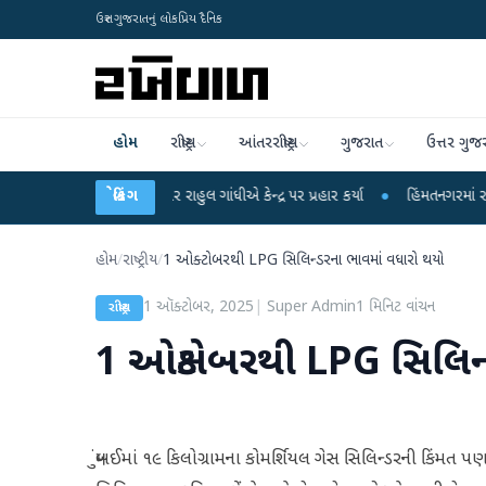
ઉત્તર ગુજરાતનું લોકપ્રિય દૈનિક
હોમ
રાષ્ટ્રીય
આંતરરાષ્ટ્રીય
ગુજરાત
ઉત્તર ગુજ
ના આરોપો પર રાહુલ ગાંધીએ કેન્દ્ર પર પ્રહાર કર્યા
બ્રેકિંગ
●
હિંમતનગરમાં રહસ્યમય વાયરસ ક
હોમ
/
રાષ્ટ્રીય
/
1 ઓક્ટોબરથી LPG સિલિન્ડરના ભાવમાં વધારો થયો
1 ઑક્ટોબર, 2025
|
Super Admin
1
મિનિટ વાંચન
રાષ્ટ્રીય
1 ઓક્ટોબરથી LPG સિલિન્
મુંબઈમાં ૧૯ કિલોગ્રામના કોમર્શિયલ ગેસ સિલિન્ડરની કિંમત 