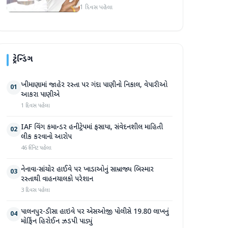
વિદ્યાર્થી નેતા દેવેન્દ્ર નાથ
1 દિવસ પહેલા
મહતોની તબિયત ખરાબ
ટ્રેન્ડિંગ
ખીમાણામાં જાહેર રસ્તા પર ગંદા પાણીનો નિકાલ, વેપારીઓ
01
આકરા પાણીએ
1 દિવસ પહેલા
IAF વિંગ કમાન્ડર હનીટ્રેપમાં ફસાયા, સંવેદનશીલ માહિતી
02
લીક કરવાનો આરોપ
46 મિનિટ પહેલા
નેનાવા-સાંચોર હાઈવે પર ખાડાઓનું સામ્રાજ્ય બિસ્માર
03
રસ્તાથી વાહનચાલકો પરેશાન
3 દિવસ પહેલા
પાલનપુર-ડીસા હાઇવે પર એસઓજી પોલીસે 19.80 લાખનું
04
મોર્ફિન હિરોઈન ઝડપી પાડ્યું