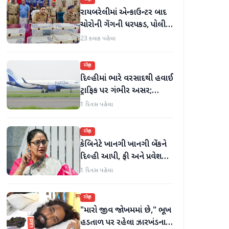
રાયબરેલીમાં એન્કાઉન્ટર બાદ
ચોરોની ગેંગની ધરપકડ, પોલીસે
12.4 કિલો ચાંદીના દાગીના
23 કલાક પહેલા
જપ્ત કર્યા
રાષ્ટ્રીય
દિલ્હીમાં ભારે વરસાદથી હવાઈ
ટ્રાફિક પર ગંભીર અસર;
ઈન્ડિગોએ મુસાફરો માટે
1 દિવસ પહેલા
એડવાઈઝરી જાહેર કરી
રાષ્ટ્રીય
કેબિનેટે ખાનગી ખાનગી બેંકને
દિલ્હી આપી, ફી અને પ્રવેશ
માટે નવા નિયમો વિશે જાણો
1 દિવસ પહેલા
રાષ્ટ્રીય
"મારો જીવ જોખમમાં છે," ભૂખ
હડતાળ પર રહેલા ઝારખંડના