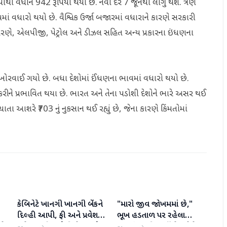
યાથી વધીને 942 રૂપિયા થયા છે. નવો દર 7 જૂનથી લાગુ થશે. ત્રણ
ાં વધારો થયો છે. વૈશ્વિક ઉર્જા બજારમાં વધારાને કારણે સરકારી
ારણે, એલપીજી, પેટ્રોલ અને ડીઝલ સહિત અન્ય પ્રકારના ઇંધણના
ઠો ખોરવાઈ ગયો છે. બધા દેશોમાં ઈંધણના ભાવમાં વધારો થયો છે.
ખાસ કરીને પ્રભાવિત થયા છે. ભારત અને તેના પડોશી દેશોને ભારે અસર થઈ
ેચાતા આશરે ₹703 નું નુકસાન થઈ રહ્યું છે, જેના કારણે કિંમતોમાં
કેબિનેટે ખાનગી ખાનગી બેંકને
"મારો જીવ જોખમમાં છે,"
રાષ્ટ્રીય
રાષ્ટ્રીય
દિલ્હી આપી, ફી અને પ્રવેશ
ભૂખ હડતાળ પર રહેલા