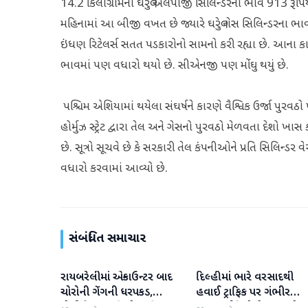
14.2 કિલોગ્રામના ઘરેલુ એલપીજી સિલિન્ડરના ભાવ 913 રૂપિ
મહિનામાં આ બીજી વખત છે જ્યારે ઘરેલુ ગેસ સિલિન્ડરના ભાવમ
ઇંધણ રિટેલર્સ સતત પડકારોનો સામનો કરી રહ્યા છે. આના ક
ભાવમાં પણ વધારો થયો છે. સીએનજી પણ મોંઘુ થયું છે.
પશ્ચિમ એશિયામાં થયેલા સંઘર્ષને કારણે વૈશ્વિક ઉર્જા પુરવ
હોર્મુઝ સ્ટ્રેટ દ્વારા તેલ અને ગેસનો પુરવઠો મેળવતા દેશો 
છે. સૂત્રો સૂચવે છે કે સરકારી તેલ કંપનીઓને પ્રતિ સિલિન્ડર વ
વધારો કરવામાં આવ્યો છે.
સંબંધિત સમાચાર
રાયબરેલીમાં એન્કાઉન્ટર બાદ
દિલ્હીમાં ભારે વરસાદથી
રાષ્ટ્રીય
રાષ્ટ્રીય
ચોરોની ગેંગની ધરપકડ,
હવાઈ ટ્રાફિક પર ગંભીર