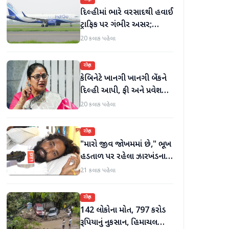
દિલ્હીમાં ભારે વરસાદથી હવાઈ
ટ્રાફિક પર ગંભીર અસર;
ઈન્ડિગોએ મુસાફરો માટે
20 કલાક પહેલા
એડવાઈઝરી જાહેર કરી
રાષ્ટ્રીય
કેબિનેટે ખાનગી ખાનગી બેંકને
દિલ્હી આપી, ફી અને પ્રવેશ
માટે નવા નિયમો વિશે જાણો
20 કલાક પહેલા
રાષ્ટ્રીય
"મારો જીવ જોખમમાં છે," ભૂખ
હડતાળ પર રહેલા ઝારખંડના
વિદ્યાર્થી નેતા દેવેન્દ્ર નાથ
21 કલાક પહેલા
મહતોની તબિયત ખરાબ
રાષ્ટ્રીય
142 લોકોના મોત, 797 કરોડ
રૂપિયાનું નુકસાન, હિમાચલ