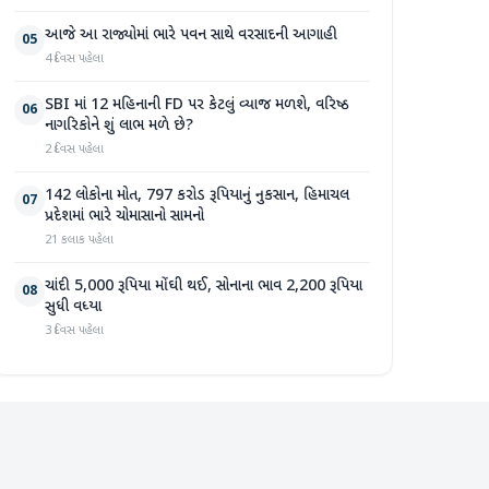
આજે આ રાજ્યોમાં ભારે પવન સાથે વરસાદની આગાહી
05
4 દિવસ પહેલા
SBI માં 12 મહિનાની FD પર કેટલું વ્યાજ મળશે, વરિષ્ઠ
06
નાગરિકોને શું લાભ મળે છે?
2 દિવસ પહેલા
142 લોકોના મોત, 797 કરોડ રૂપિયાનું નુકસાન, હિમાચલ
07
પ્રદેશમાં ભારે ચોમાસાનો સામનો
21 કલાક પહેલા
ચાંદી 5,000 રૂપિયા મોંઘી થઈ, સોનાના ભાવ 2,200 રૂપિયા
08
સુધી વધ્યા
3 દિવસ પહેલા