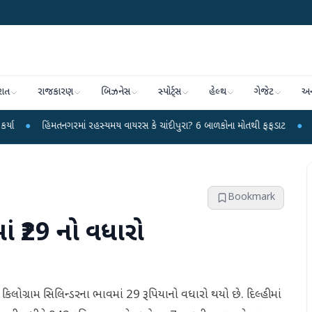
રાત
રાજકારણ
બિઝનેસ
સ્પોર્ટ્સ
હેલ્થ
ગેજેટ
અન
તનગરમાં રહસ્યમય વાયરસ કે ચાંદીપુરા? 6 બાળકોના મોતથી ફફડાટ
●
હવામાન વિભાગે 
Bookmark
ં ₹29 નો વધારો
 કિલોગ્રામ સિલિન્ડરના ભાવમાં 29 રૂપિયાનો વધારો થયો છે. દિલ્હીમાં