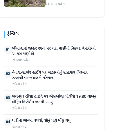
પ્રદેશમાં ભારે ચોમાસાનો સામનો
21 કલાક પહેલા
ટ્રેન્ડિંગ
ખીમાણામાં જાહેર રસ્તા પર ગંદા પાણીનો નિકાલ, વેપારીઓ
01
આકરા પાણીએ
21 કલાક પહેલા
નેનાવા-સાંચોર હાઈવે પર ખાડાઓનું સામ્રાજ્ય બિસ્માર
02
રસ્તાથી વાહનચાલકો પરેશાન
2 દિવસ પહેલા
પાલનપુર-ડીસા હાઇવે પર એસઓજી પોલીસે 19.80 લાખનું
03
મોર્ફિન હિરોઈન ઝડપી પાડ્યું
2 દિવસ પહેલા
ચાંદીના ભાવમાં વધારો, સોનું પણ મોંઘુ થયું
04
3 દિવસ પહેલા