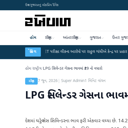
ઉત્તર ગુજરાતનું લોકપ્રિય દૈનિક
હોમ
રાષ્ટ્રીય
આંતરરાષ્ટ્રીય
ગુજરાત
ઉત્તર ગુજ
●
UGC-NET પરીક્ષા લીકના આરોપો પર રાહુલ ગાંધીએ કેન્દ્ર પર પ્રહાર કર્યા
બ્રેકિંગ
●
હિંમ
હોમ
/
રાષ્ટ્રીય
/
LPG સિલેન્ડર ગેસના ભાવમાં ₹29 નો વધારો
7 જૂન, 2026
|
Super Admin
1
મિનિટ વાંચન
રાષ્ટ્રીય
LPG સિલેન્ડર ગેસના ભાવમા
દેશમાં ઘરેલુ ગેસ સિલિન્ડરના ભાવ ફરી એકવાર વધ્યા છે. 14.2