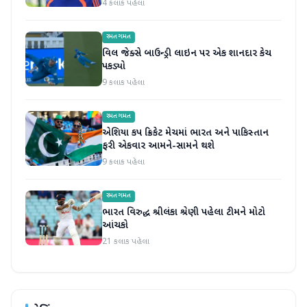
4 કલાક પહેલા
રમતગમત
વિલ જેક્સે બાઉન્ડ્રી લાઇન પર એક શાનદાર કેચ
પકડ્યો
9 કલાક પહેલા
રમતગમત
એશિયા કપ ક્રિકેટ મેચમાં ભારત અને પાકિસ્તાન
ફરી એકવાર આમને-સામને થશે
9 કલાક પહેલા
રમતગમત
ભારત વિરુદ્ધ શ્રીલંકા શ્રેણી પહેલા ટીમને મોટો
આંચકો
21 કલાક પહેલા