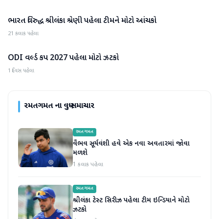
ભારત વિરુદ્ધ શ્રીલંકા શ્રેણી પહેલા ટીમને મોટો આંચકો
રમતગમત
21 કલાક પહેલા
ODI વર્લ્ડ કપ 2027 પહેલા મોટો ઝટકો
રમતગમત
1 દિવસ પહેલા
રમતગમત
ના વધુ સમાચાર
રમતગમત
વૈભવ સૂર્યવંશી હવે એક નવા અવતારમાં જોવા
મળશે
1 કલાક પહેલા
રમતગમત
શ્રીલંકા ટેસ્ટ સિરીઝ પહેલા ટીમ ઇન્ડિયાને મોટો
ઝટકો