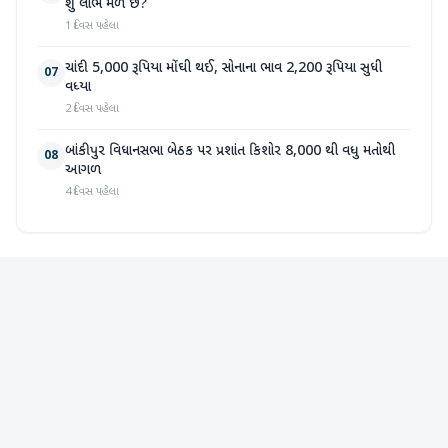
શું લાભ મળે છે?
1 દિવસ પહેલા
ચાંદી 5,000 રૂપિયા મોંઘી થઈ, સોનાના ભાવ 2,200 રૂપિયા સુધી
07
વધ્યા
2 દિવસ પહેલા
બાંકીપુર વિધાનસભા બેઠક પર પ્રશાંત કિશોર 8,000 થી વધુ મતોથી
08
આગળ
4 દિવસ પહેલા