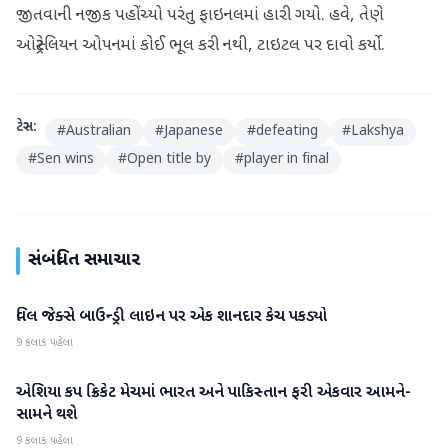
જીતવાની નજીક પહોંચ્યો પરંતુ ફાઇનલમાં હારી ગયો. હવે, તેણે
ઓસ્ટ્રેલિયન ઓપનમાં કોઈ ભૂલ કરી નથી, ટાઇટલ પર દાવો કર્યો.
ટેગ્સ:
#
Australian
#
Japanese
#
defeating
#
Lakshya
#
Sen wins
#
Open title by
#
player in final
સંબંધિત સમાચાર
વિલ જેક્સે બાઉન્ડ્રી લાઇન પર એક શાનદાર કેચ પકડ્યો
રમતગમત
9 કલાક પહેલા
એશિયા કપ ક્રિકેટ મેચમાં ભારત અને પાકિસ્તાન ફરી એકવાર આમને-
રમતગમત
સામને થશે
9 કલાક પહેલા