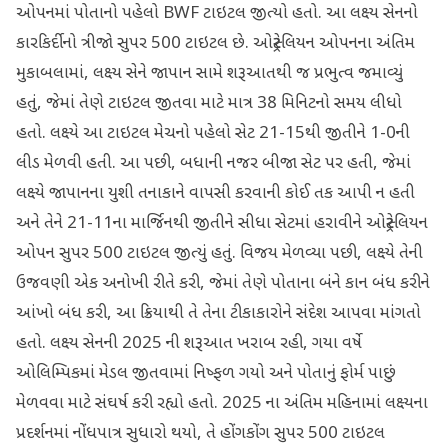
ઓપનમાં પોતાનો પહેલો BWF ટાઇટલ જીત્યો હતો. આ લક્ષ્ય સેનનો
કારકિર્દીનો ત્રીજો સુપર 500 ટાઇટલ છે. ઓસ્ટ્રેલિયન ઓપનના અંતિમ
મુકાબલામાં, લક્ષ્ય સેને જાપાન સામે શરૂઆતથી જ પ્રભુત્વ જમાવ્યું
હતું, જેમાં તેણે ટાઇટલ જીતવા માટે માત્ર 38 મિનિટનો સમય લીધો
હતો. લક્ષ્યે આ ટાઇટલ મેચનો પહેલો સેટ 21-15થી જીતીને 1-0ની
લીડ મેળવી હતી. આ પછી, બધાની નજર બીજા સેટ પર હતી, જેમાં
લક્ષ્યે જાપાનના યુશી તનાકાને વાપસી કરવાની કોઈ તક આપી ન હતી
અને તેને 21-11ના માર્જિનથી જીતીને સીધા સેટમાં હરાવીને ઓસ્ટ્રેલિયન
ઓપન સુપર 500 ટાઇટલ જીત્યું હતું. વિજય મેળવ્યા પછી, લક્ષ્યે તેની
ઉજવણી એક અનોખી રીતે કરી, જેમાં તેણે પોતાના બંને કાન બંધ કરીને
આંખો બંધ કરી, આ ક્રિયાથી તે તેના ટીકાકારોને સંદેશ આપવા માંગતો
હતો. લક્ષ્ય સેનની 2025 ની શરૂઆત ખરાબ રહી, ગયા વર્ષે
ઓલિમ્પિકમાં મેડલ જીતવામાં નિષ્ફળ ગયો અને પોતાનું ફોર્મ પાછું
મેળવવા માટે સંઘર્ષ કરી રહ્યો હતો. 2025 ના અંતિમ મહિનામાં લક્ષ્યના
પ્રદર્શનમાં નોંધપાત્ર સુધારો થયો, તે હોંગકોંગ સુપર 500 ટાઇટલ