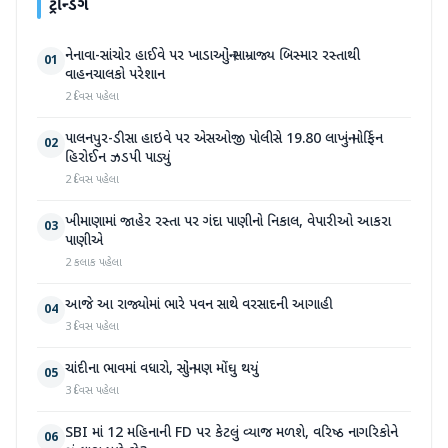
ટ્રેન્ડિંગ
નેનાવા-સાંચોર હાઈવે પર ખાડાઓનું સામ્રાજ્ય બિસ્માર રસ્તાથી
01
વાહનચાલકો પરેશાન
2 દિવસ પહેલા
પાલનપુર-ડીસા હાઇવે પર એસઓજી પોલીસે 19.80 લાખનું મોર્ફિન
02
હિરોઈન ઝડપી પાડ્યું
2 દિવસ પહેલા
ખીમાણામાં જાહેર રસ્તા પર ગંદા પાણીનો નિકાલ, વેપારીઓ આકરા
03
પાણીએ
2 કલાક પહેલા
આજે આ રાજ્યોમાં ભારે પવન સાથે વરસાદની આગાહી
04
3 દિવસ પહેલા
ચાંદીના ભાવમાં વધારો, સોનું પણ મોંઘુ થયું
05
3 દિવસ પહેલા
SBI માં 12 મહિનાની FD પર કેટલું વ્યાજ મળશે, વરિષ્ઠ નાગરિકોને
06