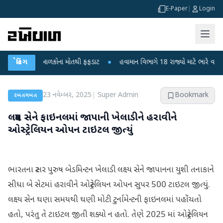
E-Paper
|
Login
પુરા? 6 બાળકોના મોતથી ફફડાટ
બ્રેકિંગ
●
હવામાન વિભાગે 18 રાજ્યો માટે ભારે વરસાદની ચેત
23 નવેમ્બર, 2025
|
Super Admin
Bookmark
રમતગમત
લક્ષ્ય સેને ફાઇનલમાં જાપાની ખેલાડીને હરાવીને
ઓસ્ટ્રેલિયન ઓપન ટાઇટલ જીત્યું
ભારતના સ્ટાર પુરુષ બેડમિન્ટન ખેલાડી લક્ષ્ય સેને જાપાનના યુશી તનાકાને
સીધા બે સેટમાં હરાવીને ઓસ્ટ્રેલિયન ઓપન સુપર 500 ટાઇટલ જીત્યું.
લક્ષ્ય સેન ઘણા સમયથી ઘણી મોટી ટુર્નામેન્ટની ફાઇનલમાં પહોંચતો
હતો, પરંતુ તે ટાઇટલ જીતી શક્યો ન હતો. તેણે 2025 માં ઓસ્ટ્રેલિયન