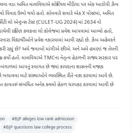
ી સેલના વડા અમિત માલવિયાએ સોશિયલ મીડિયા પર એક આરોપી ઝૈબ
ક નવો વિવાદ ઉભો થયો હતો. સોમવારે સવારે એક X પોસ્ટમાં, અમિત
સિટી લો એન્ટ્રન્સ ટેસ્ટ (CULET-UG 2024) માં 2634 નો
ોડાયેલી દક્ષિણ કલકત્તા લો કોલેજમાં પ્રવેશ આપવામાં આવ્યો હતો,
રનારા વિદ્યાર્થીઓને પ્રવેશ નકારવામાં આવી રહ્યો છે. ઝૈબ અહેમદને
ણ કરી રહ્યું છે? અમે જવાબો માંગીએ છીએ. અને અમે હમણાં જ તેમની
રશ્ન કર્યો હતો. માલવિયાએ TMCના નેતૃત્વ હેઠળની રાજ્ય સરકાર પર
ના બંગાળમાં આપનું સ્વાગત છે જ્યાં કાયદાના શાસનની મજાક
 બચાવવા માટે સંસ્થાઓને વ્યવસ્થિત રીતે નાશ કરવામાં આવે છે.
હિત કાવતરું સંબંધિત અનેક કલમો હેઠળ ધરપકડ કરવામાં આવી છે
ion
#
BJP alleges low rank admission
#
BJP questions law college process