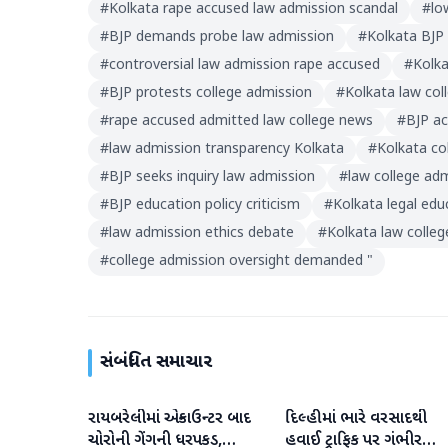
#
Kolkata rape accused law admission scandal
#
lo
#
BJP demands probe law admission
#
Kolkata BJP 
#
controversial law admission rape accused
#
Kolka
#
BJP protests college admission
#
Kolkata law col
#
rape accused admitted law college news
#
BJP ac
#
law admission transparency Kolkata
#
Kolkata col
#
BJP seeks inquiry law admission
#
law college adm
#
BJP education policy criticism
#
Kolkata legal edu
#
law admission ethics debate
#
Kolkata law colle
#
college admission oversight demanded "
સંબંધિત સમાચાર
રાયબરેલીમાં એન્કાઉન્ટર બાદ
દિલ્હીમાં ભારે વરસાદથી
રાષ્ટ્રીય
રાષ્ટ્રીય
ચોરોની ગેંગની ધરપકડ,
હવાઈ ટ્રાફિક પર ગંભીર