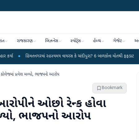
રાત
રાજકારણ
બિઝનેસ
સ્પોર્ટ્સ
હેલ્થ
ગેજેટ
અન
હિંમતનગરમાં રહસ્યમય વાયરસ કે ચાંદીપુરા? 6 બાળકોના મોતથી ફફડાટ
●
હવામાન 
 કોલેજમાં પ્રવેશ મળ્યો, ભાજપનો આરોપ
Bookmark
આરોપીને ઓછો રેન્ક હોવા
 મળ્યો, ભાજપનો આરોપ