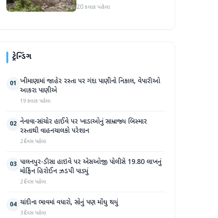
પ્રદેશમાં ભારે ચોમાસાનો સામનો
20 કલાક પહેલા
ટ્રેન્ડિંગ
ખીમાણામાં જાહેર રસ્તા પર ગંદા પાણીનો નિકાલ, વેપારીઓ
01
આકરા પાણીએ
19 કલાક પહેલા
નેનાવા-સાંચોર હાઈવે પર ખાડાઓનું સામ્રાજ્ય બિસ્માર
02
રસ્તાથી વાહનચાલકો પરેશાન
2 દિવસ પહેલા
પાલનપુર-ડીસા હાઇવે પર એસઓજી પોલીસે 19.80 લાખનું
03
મોર્ફિન હિરોઈન ઝડપી પાડ્યું
2 દિવસ પહેલા
ચાંદીના ભાવમાં વધારો, સોનું પણ મોંઘુ થયું
04
3 દિવસ પહેલા