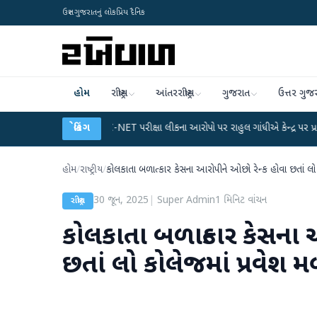
ઉત્તર ગુજરાતનું લોકપ્રિય દૈનિક
હોમ
રાષ્ટ્રીય
આંતરરાષ્ટ્રીય
ગુજરાત
ઉત્તર ગુજ
પ્લાન
●
UGC-NET પરીક્ષા લીકના આરોપો પર રાહુલ ગાંધીએ કેન્દ્ર પર પ્રહાર કર્યા
બ્રેકિંગ
●
હોમ
/
રાષ્ટ્રીય
/
કોલકાતા બળાત્કાર કેસના આરોપીને ઓછો રેન્ક હોવા છતાં લો
30 જૂન, 2025
|
Super Admin
1
મિનિટ વાંચન
રાષ્ટ્રીય
કોલકાતા બળાત્કાર કેસના 
છતાં લો કોલેજમાં પ્રવેશ