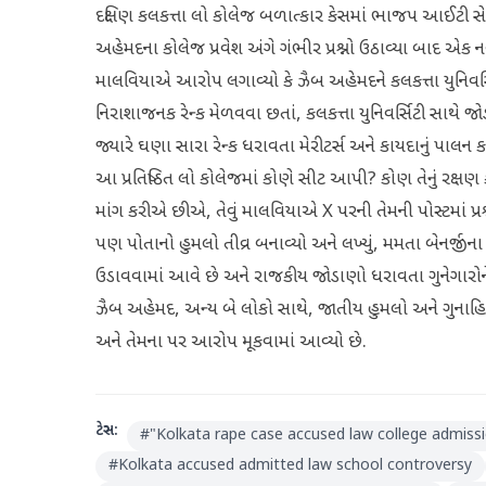
દક્ષિણ કલકત્તા લો કોલેજ બળાત્કાર કેસમાં ભાજપ આઈટ
અહેમદના કોલેજ પ્રવેશ અંગે ગંભીર પ્રશ્નો ઉઠાવ્યા બાદ એ
માલવિયાએ આરોપ લગાવ્યો કે ઝૈબ અહેમદને કલકત્તા યુનિવર્
નિરાશાજનક રેન્ક મેળવવા છતાં, કલકત્તા યુનિવર્સિટી સાથે જ
જ્યારે ઘણા સારા રેન્ક ધરાવતા મેરીટર્સ અને કાયદાનું પાલન ક
આ પ્રતિષ્ઠિત લો કોલેજમાં કોણે સીટ આપી? કોણ તેનું રક્ષ
માંગ કરીએ છીએ, તેવું માલવિયાએ X પરની તેમની પોસ્ટમાં પ્
પણ પોતાનો હુમલો તીવ્ર બનાવ્યો અને લખ્યું, મમતા બેનર્જી
ઉડાવવામાં આવે છે અને રાજકીય જોડાણો ધરાવતા ગુનેગારોને
ઝૈબ અહેમદ, અન્ય બે લોકો સાથે, જાતીય હુમલો અને ગુના
અને તેમના પર આરોપ મૂકવામાં આવ્યો છે.
ટેગ્સ:
#
"Kolkata rape case accused law college admiss
#
Kolkata accused admitted law school controversy