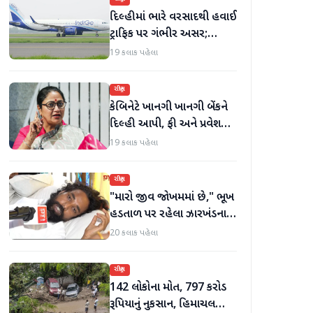
દિલ્હીમાં ભારે વરસાદથી હવાઈ
ટ્રાફિક પર ગંભીર અસર;
ઈન્ડિગોએ મુસાફરો માટે
19 કલાક પહેલા
એડવાઈઝરી જાહેર કરી
રાષ્ટ્રીય
કેબિનેટે ખાનગી ખાનગી બેંકને
દિલ્હી આપી, ફી અને પ્રવેશ
માટે નવા નિયમો વિશે જાણો
19 કલાક પહેલા
રાષ્ટ્રીય
"મારો જીવ જોખમમાં છે," ભૂખ
હડતાળ પર રહેલા ઝારખંડના
વિદ્યાર્થી નેતા દેવેન્દ્ર નાથ
20 કલાક પહેલા
મહતોની તબિયત ખરાબ
રાષ્ટ્રીય
142 લોકોના મોત, 797 કરોડ
રૂપિયાનું નુકસાન, હિમાચલ