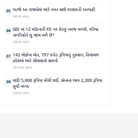
આજે આ રાજ્યોમાં ભારે પવન સાથે વરસાદની આગાહી
05
4 દિવસ પહેલા
SBI માં 12 મહિનાની FD પર કેટલું વ્યાજ મળશે, વરિષ્ઠ
06
નાગરિકોને શું લાભ મળે છે?
2 દિવસ પહેલા
142 લોકોના મોત, 797 કરોડ રૂપિયાનું નુકસાન, હિમાચલ
07
પ્રદેશમાં ભારે ચોમાસાનો સામનો
20 કલાક પહેલા
ચાંદી 5,000 રૂપિયા મોંઘી થઈ, સોનાના ભાવ 2,200 રૂપિયા
08
સુધી વધ્યા
2 દિવસ પહેલા