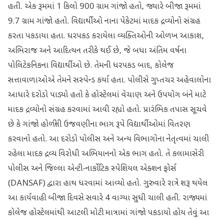
હતી. એક રૂમમાં 1 કિલો 900 ગ્રામ ગાંજો હતો, જ્યારે બીજા રૂમમાં
9.7 ગ્રામ ગાંજો હતો. વિદ્યાર્થીઓ નાના પેકેટમાં માદક દ્રવ્યોનો સંગ્રહ
કરતા પકડાયા હતા. ધરપકડ કરાયેલા વ્યક્તિઓની ઓળખ આકાશ,
અભિરાજ અને આદિત્યન તરીકે થઈ છે, જે બધા અંતિમ વર્ષના
પોલિટેકનિકના વિદ્યાર્થીઓ છે. તેમની ધરપકડ બાદ, કોલેજ
સત્તાવાળાઓએ તેમને સસ્પેન્ડ કર્યા હતા. પોલીસે ગુપ્તચર અહેવાલોના
આધારે દરોડો પાડ્યો હતો કે હોસ્ટેલમાં વેચાણ અને ઉપયોગ બંને માટે
માદક દ્રવ્યોનો સંગ્રહ કરવામાં આવી રહ્યો હતો. પ્રારંભિક તપાસ સૂચવે
છે કે ગાંજો હોળીની ઉજવણીના ભાગ રૂપે વિદ્યાર્થીઓમાં વિતરણ
કરવાનો હતો. આ દરોડો પોલીસ અને અન્ય વિભાગોના નેતૃત્વમાં ચાલી
રહેલા માદક દ્રવ્ય વિરોધી અભિયાનનો એક ભાગ હતો. તે કલામાસેરી
પોલીસ અને જિલ્લા એન્ટી-નાર્કોટિક સ્પેશિયલ એક્શન ફોર્સ
(DANSAF) દ્વારા હાથ ધરવામાં આવ્યો હતો. ગુરુવારે રાત્રે શરૂ થયેલ
આ કાર્યવાહી બીજા દિવસે સવારે 4 વાગ્યા સુધી ચાલી હતી. રાજ્યમાં
કોલેજ હોસ્ટેલમાંથી આટલી મોટી માત્રામાં ગાંજો પકડાયો હોય તેવું આ