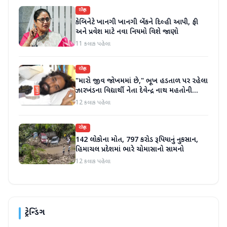
રાષ્ટ્રીય
કેબિનેટે ખાનગી ખાનગી બેંકને દિલ્હી આપી, ફી
અને પ્રવેશ માટે નવા નિયમો વિશે જાણો
11 કલાક પહેલા
રાષ્ટ્રીય
"મારો જીવ જોખમમાં છે," ભૂખ હડતાળ પર રહેલા
ઝારખંડના વિદ્યાર્થી નેતા દેવેન્દ્ર નાથ મહતોની
તબિયત ખરાબ
12 કલાક પહેલા
રાષ્ટ્રીય
142 લોકોના મોત, 797 કરોડ રૂપિયાનું નુકસાન,
હિમાચલ પ્રદેશમાં ભારે ચોમાસાનો સામનો
12 કલાક પહેલા
ટ્રેન્ડિંગ