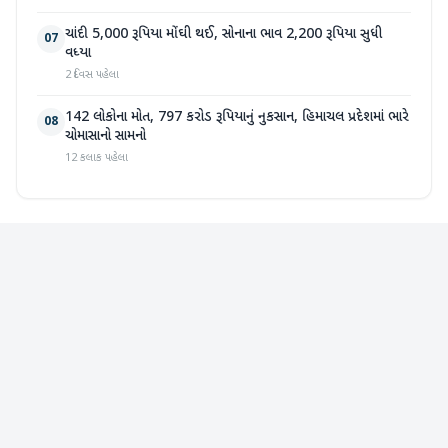
ચાંદી 5,000 રૂપિયા મોંઘી થઈ, સોનાના ભાવ 2,200 રૂપિયા સુધી
07
વધ્યા
2 દિવસ પહેલા
142 લોકોના મોત, 797 કરોડ રૂપિયાનું નુકસાન, હિમાચલ પ્રદેશમાં ભારે
08
ચોમાસાનો સામનો
12 કલાક પહેલા