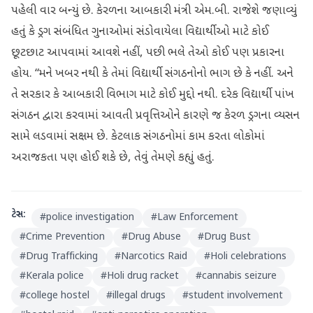
પહેલી વાર બન્યું છે. કેરળના આબકારી મંત્રી એમ.બી. રાજેશે જણાવ્યું
હતું કે ડ્રગ સંબંધિત ગુનાઓમાં સંડોવાયેલા વિદ્યાર્થીઓ માટે કોઈ
છૂટછાટ આપવામાં આવશે નહીં, પછી ભલે તેઓ કોઈ પણ પ્રકારના
હોય. “મને ખબર નથી કે તેમાં વિદ્યાર્થી સંગઠનોનો ભાગ છે કે નહીં. અને
તે સરકાર કે આબકારી વિભાગ માટે કોઈ મુદ્દો નથી. દરેક વિદ્યાર્થી પાંખ
સંગઠન દ્વારા કરવામાં આવતી પ્રવૃત્તિઓને કારણે જ કેરળ ડ્રગના વ્યસન
સામે લડવામાં સક્ષમ છે. કેટલાક સંગઠનોમાં કામ કરતા લોકોમાં
અરાજકતા પણ હોઈ શકે છે, તેવું તેમણે કહ્યું હતું.
ટેગ્સ:
#
police investigation
#
Law Enforcement
#
Crime Prevention
#
Drug Abuse
#
Drug Bust
#
Drug Trafficking
#
Narcotics Raid
#
Holi celebrations
#
Kerala police
#
Holi drug racket
#
cannabis seizure
#
college hostel
#
illegal drugs
#
student involvement