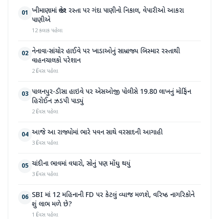
ખીમાણામાં જાહેર રસ્તા પર ગંદા પાણીનો નિકાલ, વેપારીઓ આકરા
01
પાણીએ
12 કલાક પહેલા
નેનાવા-સાંચોર હાઈવે પર ખાડાઓનું સામ્રાજ્ય બિસ્માર રસ્તાથી
02
વાહનચાલકો પરેશાન
2 દિવસ પહેલા
પાલનપુર-ડીસા હાઇવે પર એસઓજી પોલીસે 19.80 લાખનું મોર્ફિન
03
હિરોઈન ઝડપી પાડ્યું
2 દિવસ પહેલા
આજે આ રાજ્યોમાં ભારે પવન સાથે વરસાદની આગાહી
04
3 દિવસ પહેલા
ચાંદીના ભાવમાં વધારો, સોનું પણ મોંઘુ થયું
05
3 દિવસ પહેલા
SBI માં 12 મહિનાની FD પર કેટલું વ્યાજ મળશે, વરિષ્ઠ નાગરિકોને
06
શું લાભ મળે છે?
1 દિવસ પહેલા