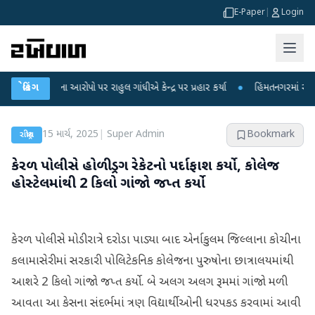
E-Paper
|
Login
ા લીકના આરોપો પર રાહુલ ગાંધીએ કેન્દ્ર પર પ્રહાર કર્યા
બ્રેકિંગ
●
હિંમતનગરમાં રહસ્યમય વા
15 માર્ચ, 2025
|
Super Admin
Bookmark
રાષ્ટ્રીય
કેરળ પોલીસે હોળી ડ્રગ રેકેટનો પર્દાફાશ કર્યો, કોલેજ
હોસ્ટેલમાંથી 2 કિલો ગાંજો જપ્ત કર્યો
કેરળ પોલીસે મોડી રાત્રે દરોડા પાડ્યા બાદ એર્નાકુલમ જિલ્લાના કોચીના
કલામાસેરીમાં સરકારી પોલિટેકનિક કોલેજના પુરુષોના છાત્રાલયમાંથી
આશરે 2 કિલો ગાંજો જપ્ત કર્યો. બે અલગ અલગ રૂમમાં ગાંજો મળી
આવતા આ કેસના સંદર્ભમાં ત્રણ વિદ્યાર્થીઓની ધરપકડ કરવામાં આવી