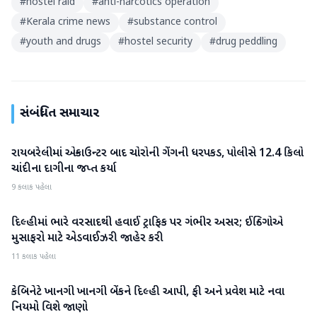
#
hostel raid
#
anti-narcotics operation
#
Kerala crime news
#
substance control
#
youth and drugs
#
hostel security
#
drug peddling
સંબંધિત સમાચાર
રાયબરેલીમાં એન્કાઉન્ટર બાદ ચોરોની ગેંગની ધરપકડ, પોલીસે 12.4 કિલો
રાષ્ટ્રીય
ચાંદીના દાગીના જપ્ત કર્યા
9 કલાક પહેલા
દિલ્હીમાં ભારે વરસાદથી હવાઈ ટ્રાફિક પર ગંભીર અસર; ઈન્ડિગોએ
રાષ્ટ્રીય
મુસાફરો માટે એડવાઈઝરી જાહેર કરી
11 કલાક પહેલા
કેબિનેટે ખાનગી ખાનગી બેંકને દિલ્હી આપી, ફી અને પ્રવેશ માટે નવા
રાષ્ટ્રીય
નિયમો વિશે જાણો