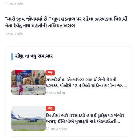
11 કલાક પહેલા
"મારો જીવ જોખમમાં છે," ભૂખ હડતાળ પર રહેલા ઝારખંડના વિદ્યાર્થી
રાષ્ટ્રીય
નેતા દેવેન્દ્ર નાથ મહતોની તબિયત ખરાબ
12 કલાક પહેલા
રાષ્ટ્રીય
ના વધુ સમાચાર
રાષ્ટ્રીય
રાયબરેલીમાં એન્કાઉન્ટર બાદ ચોરોની ગેંગની
ધરપકડ, પોલીસે 12.4 કિલો ચાંદીના દાગીના જપ્ત
કર્યા
9 કલાક પહેલા
રાષ્ટ્રીય
દિલ્હીમાં ભારે વરસાદથી હવાઈ ટ્રાફિક પર ગંભીર
અસર; ઈન્ડિગોએ મુસાફરો માટે એડવાઈઝરી
જાહેર કરી
11 કલાક પહેલા