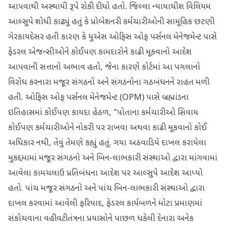
આપવાથી અસ્થાયી રૂપે રોકી દીધો હતો. જિલ્લા ન્યાયાધીશ વિલિયમ
આલ્સુપે શોધી કાઢ્યું હતું કે પ્રોબેશનરી કર્મચારીઓની સામૂહિક છટણી
ગેરકાયદેસર હતી કારણ કે યુએસ ઓફિસ ઓફ પર્સનલ મેનેજમેન્ટ પાસે
ફેડરલ એજન્સીઓને કોઈપણ કામદારોને કાઢી મૂકવાનો આદેશ
આપવાની સત્તાનો અભાવ હતો, જેના કારણે કોર્ટમાં આ પગલાનો
વિરોધ કરનારા મજૂર સંગઠનો અને સંગઠનોના ગઠબંધનને રાહત મળી
હતી. ઓફિસ ઓફ પર્સનલ મેનેજમેન્ટ (OPM) પાસે બ્રહ્માંડના
ઇતિહાસમાં કોઈપણ કાયદા હેઠળ, "પોતાના કર્મચારીઓ સિવાય
કોઈપણ કર્મચારીઓને નોકરી પર રાખવા અથવા કાઢી મૂકવાનો કોઈ
અધિકાર નથી, તેવું તેમણે કહ્યું હતું. ગયા અઠવાડિયે દાખલ કરાયેલા
મુકદ્દમામાં મજૂર સંગઠનો અને બિન-લાભકારી સંસ્થાઓ દ્વારા માંગવામાં
આવેલા કામચલાઉ પ્રતિબંધના આદેશ પર આલ્સુપે આદેશ આપ્યો
હતો. પાંચ મજૂર સંગઠનો અને પાંચ બિન-લાભકારી સંસ્થાઓ દ્વારા
દાખલ કરવામાં આવેલી ફરિયાદ, ફેડરલ કાર્યબળને મોટા પ્રમાણમાં
સંકોચવાના વહીવટીતંત્રના પ્રયાસોને પાછળ ધકેલી દેનારા અનેક