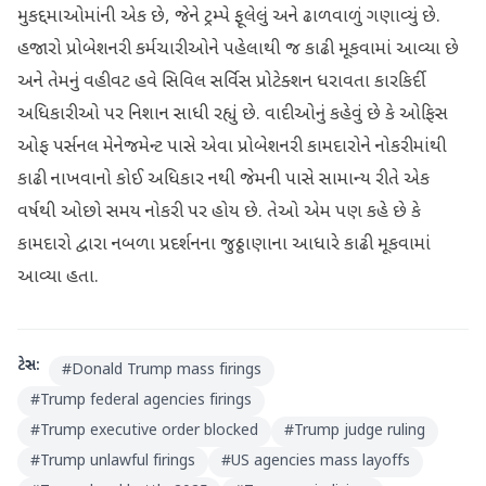
મુકદ્દમાઓમાંની એક છે, જેને ટ્રમ્પે ફૂલેલું અને ઢાળવાળું ગણાવ્યું છે.
હજારો પ્રોબેશનરી કર્મચારીઓને પહેલાથી જ કાઢી મૂકવામાં આવ્યા છે
અને તેમનું વહીવટ હવે સિવિલ સર્વિસ પ્રોટેક્શન ધરાવતા કારકિર્દી
અધિકારીઓ પર નિશાન સાધી રહ્યું છે. વાદીઓનું કહેવું છે કે ઓફિસ
ઓફ પર્સનલ મેનેજમેન્ટ પાસે એવા પ્રોબેશનરી કામદારોને નોકરીમાંથી
કાઢી નાખવાનો કોઈ અધિકાર નથી જેમની પાસે સામાન્ય રીતે એક
વર્ષથી ઓછો સમય નોકરી પર હોય છે. તેઓ એમ પણ કહે છે કે
કામદારો દ્વારા નબળા પ્રદર્શનના જુઠ્ઠાણાના આધારે કાઢી મૂકવામાં
આવ્યા હતા.
ટેગ્સ:
#
Donald Trump mass firings
#
Trump federal agencies firings
#
Trump executive order blocked
#
Trump judge ruling
#
Trump unlawful firings
#
US agencies mass layoffs