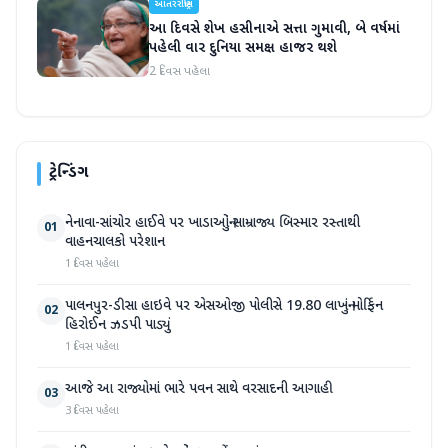
આંતરરાષ્ટ્રીય
આ દિવસે શેખ હસીનાએ સત્તા ગુમાવી, બે વર્ષમાં
પહેલી વાર દુનિયા સમક્ષ હાજર થશે
2 દિવસ પહેલા
ટ્રેન્ડિંગ
નેનાવા-સાંચોર હાઈવે પર ખાડાઓનું સામ્રાજ્ય બિસ્માર રસ્તાથી
01
વાહનચાલકો પરેશાન
1 દિવસ પહેલા
પાલનપુર-ડીસા હાઇવે પર એસઓજી પોલીસે 19.80 લાખનું મોર્ફિન
02
હિરોઈન ઝડપી પાડ્યું
1 દિવસ પહેલા
આજે આ રાજ્યોમાં ભારે પવન સાથે વરસાદની આગાહી
03
3 દિવસ પહેલા