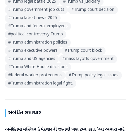
#
Trump legal battle 2025
#
Trump vs judiciary
#
Trump government job cuts
#
Trump court decision
#
Trump latest news 2025
#
Trump and federal employees
#
political controversy Trump
#
Trump administration policies
#
Trump executive powers
#
Trump court block
#
Trump and US agencies
#
mass layoffs government
#
Trump White House decisions
#
federal worker protections
#
Trump policy legal issues
#
Trump administration legal fight.
સંબંધિત સમાચાર
અમેરિકામાં મુસ્લિમ ઉમેદવારની જીતથી ખુશ ટ્રમ્પ, કહ્યું, 'આ અમારા માટે
આંતરરાષ્ટ્રીય