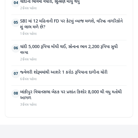
ચાંદીના ભાવમાં વધારો, સોનું પણ મોંઘુ થયું
04
2 દિવસ પહેલા
SBI માં 12 મહિનાની FD પર કેટલું વ્યાજ મળશે, વરિષ્ઠ નાગરિકોને
05
શું લાભ મળે છે?
1 દિવસ પહેલા
ચાંદી 5,000 રૂપિયા મોંઘી થઈ, સોનાના ભાવ 2,200 રૂપિયા સુધી
06
વધ્યા
2 દિવસ પહેલા
જ્વેલરી શોરૂમમાંથી આશરે 1 કરોડ રૂપિયાના દાગીના ચોરી
07
6 દિવસ પહેલા
બાંકીપુર વિધાનસભા બેઠક પર પ્રશાંત કિશોર 8,000 થી વધુ મતોથી
08
આગળ
3 દિવસ પહેલા