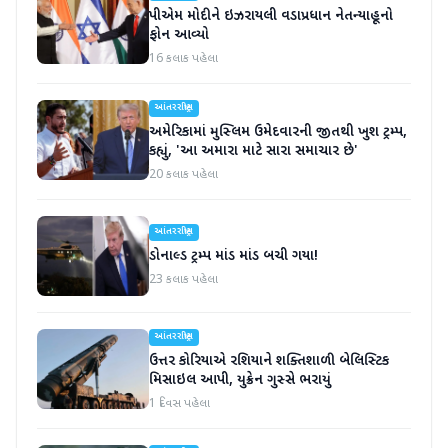
પીએમ મોદીને ઇઝરાયલી વડાપ્રધાન નેતન્યાહૂનો
ફોન આવ્યો
16 કલાક પહેલા
આંતરરાષ્ટ્રીય
અમેરિકામાં મુસ્લિમ ઉમેદવારની જીતથી ખુશ ટ્રમ્પ,
કહ્યું, 'આ અમારા માટે સારા સમાચાર છે'
20 કલાક પહેલા
આંતરરાષ્ટ્રીય
ડોનાલ્ડ ટ્રમ્પ માંડ માંડ બચી ગયા!
23 કલાક પહેલા
આંતરરાષ્ટ્રીય
ઉત્તર કોરિયાએ રશિયાને શક્તિશાળી બેલિસ્ટિક
મિસાઇલ આપી, યુક્રેન ગુસ્સે ભરાયું
1 દિવસ પહેલા