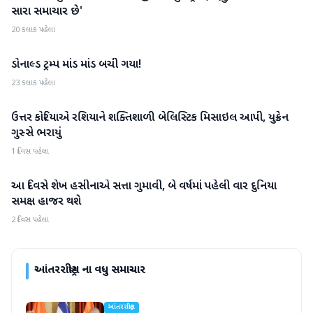
સારા સમાચાર છે'
20 કલાક પહેલા
ડોનાલ્ડ ટ્રમ્પ માંડ માંડ બચી ગયા!
આંતરરાષ્ટ્રીય
23 કલાક પહેલા
ઉત્તર કોરિયાએ રશિયાને શક્તિશાળી બેલિસ્ટિક મિસાઇલ આપી, યુક્રેન
આંતરરાષ્ટ્રીય
ગુસ્સે ભરાયું
1 દિવસ પહેલા
આ દિવસે શેખ હસીનાએ સત્તા ગુમાવી, બે વર્ષમાં પહેલી વાર દુનિયા
આંતરરાષ્ટ્રીય
સમક્ષ હાજર થશે
2 દિવસ પહેલા
આંતરરાષ્ટ્રીય
ના વધુ સમાચાર
આંતરરાષ્ટ્રીય