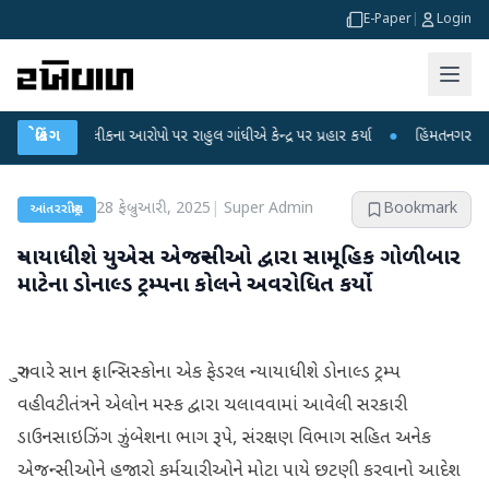
E-Paper
|
Login
ા લીકના આરોપો પર રાહુલ ગાંધીએ કેન્દ્ર પર પ્રહાર કર્યા
બ્રેકિંગ
●
હિંમતનગરમાં રહસ્યમય વા
28 ફેબ્રુઆરી, 2025
|
Super Admin
Bookmark
આંતરરાષ્ટ્રીય
ન્યાયાધીશે યુએસ એજન્સીઓ દ્વારા સામૂહિક ગોળીબાર
માટેના ડોનાલ્ડ ટ્રમ્પના કોલને અવરોધિત કર્યો
ગુરુવારે સાન ફ્રાન્સિસ્કોના એક ફેડરલ ન્યાયાધીશે ડોનાલ્ડ ટ્રમ્પ
વહીવટીતંત્રને એલોન મસ્ક દ્વારા ચલાવવામાં આવેલી સરકારી
ડાઉનસાઇઝિંગ ઝુંબેશના ભાગ રૂપે, સંરક્ષણ વિભાગ સહિત અનેક
એજન્સીઓને હજારો કર્મચારીઓને મોટા પાયે છટણી કરવાનો આદેશ