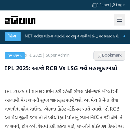
E-Paper
|
Login
UGC-NET પરીક્ષા લીકના આરોપો પર રાહુલ ગાંધીએ કેન્દ્ર પર પ્રહાર કર્યા
બ્રેકિંગ
●
હિંમતનગર
9 મે, 2025
|
Super Admin
Bookmark
રમતગમત
IPL 2025: આજે RCB Vs LSG વચ્ચે મહામુકાબલો
IPL 2025 માં શાનદાર પ્રદર્શન કરી રહેલી રોયલ ચેલેન્જર્સ બેંગ્લોરની
આગામી મેચ લખનૌ સુપર જાયન્ટ્સ સામે થશે. આ મેચ 9 મેના રોજ
લખનૌના હોમ ગ્રાઉન્ડ, એકાના ક્રિકેટ સ્ટેડિયમ ખાતે રમાશે. જો RCB
આ મેચ જીતી જાય તો તે પ્લેઓફમાં પોતાનું સ્થાન નિશ્ચિત કરી લેશે. તે
જ સમયે, ટોપ-૪ની રેસમાં ટકી રહેવા માટે, લખનૌને કોઈપણ કિંમતે આ