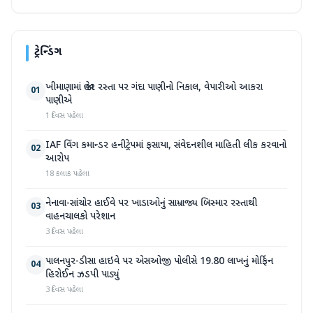
ટ્રેન્ડિંગ
ખીમાણામાં જાહેર રસ્તા પર ગંદા પાણીનો નિકાલ, વેપારીઓ આકરા
01
પાણીએ
1 દિવસ પહેલા
IAF વિંગ કમાન્ડર હનીટ્રેપમાં ફસાયા, સંવેદનશીલ માહિતી લીક કરવાનો
02
આરોપ
18 કલાક પહેલા
નેનાવા-સાંચોર હાઈવે પર ખાડાઓનું સામ્રાજ્ય બિસ્માર રસ્તાથી
03
વાહનચાલકો પરેશાન
3 દિવસ પહેલા
પાલનપુર-ડીસા હાઇવે પર એસઓજી પોલીસે 19.80 લાખનું મોર્ફિન
04
હિરોઈન ઝડપી પાડ્યું
3 દિવસ પહેલા