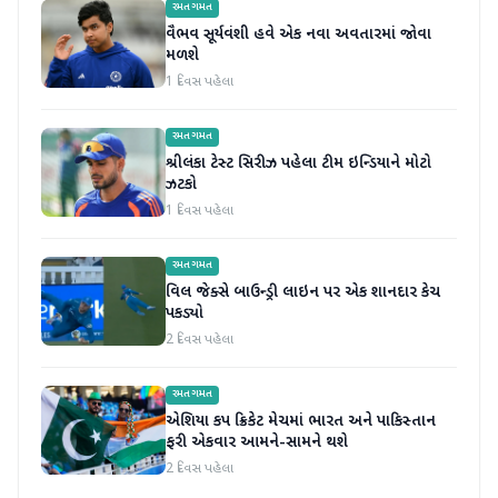
રમતગમત
વૈભવ સૂર્યવંશી હવે એક નવા અવતારમાં જોવા
મળશે
1 દિવસ પહેલા
રમતગમત
શ્રીલંકા ટેસ્ટ સિરીઝ પહેલા ટીમ ઇન્ડિયાને મોટો
ઝટકો
1 દિવસ પહેલા
રમતગમત
વિલ જેક્સે બાઉન્ડ્રી લાઇન પર એક શાનદાર કેચ
પકડ્યો
2 દિવસ પહેલા
રમતગમત
એશિયા કપ ક્રિકેટ મેચમાં ભારત અને પાકિસ્તાન
ફરી એકવાર આમને-સામને થશે
2 દિવસ પહેલા