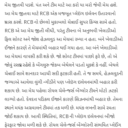
મેચ જીતવી પડશે. પંત અને ટીમ માટે આ કરો યા મરો જેવી મેચ હશે.
આ મેચ જીતવા માટે RCB એક મજબૂત પ્લેઇંગ ઇલેવન ઉતારવાનો
પ્રયાસ કરશે. RCB નો છેલ્લો મુકાબલો ચેન્નાઈ સુપર કિંગ્સ સામે હતો.
RCB એ આ મેચ જીતી લીધી, પરંતુ ટીમના બે અનુભવી ખેલાડીઓ
ફિલ સોલ્ટ અને જોશ હેઝલવુડ આ મેચમાં રમ્યા ન હતા. બંને ખેલાડીઓ
ઈજાને કારણે તે મેચમાંથી બહાર થઈ ગયા હતા. આ બંને ખેલાડીઓ
આ મેચમાં વાપસી કરી શકે છે. જો સોલ્ટ ટીમમાં પાછો ફરે છે, તો એ
જોવું રસપ્રદ રહેશે કે બેંગલુરુ જેકબ બેથેલને પડતો મૂકશે કે નહીં. બેથલે
ચેન્નાઈ સામે શાનદાર અડધી સદી ફટકારી હતી. તે જ સમયે, હેઝલવુડની
જગ્યાએ આવેલા લુંગી ન્ગીડીને પણ પ્લેઇંગ ઇલેવનમાંથી બહાર કરી
શકાય છે. આ મેચ પહેલા રોયલ ચેલેન્જર્સ બેંગ્લોર ટીમને મોટો ઝટકો
લાગ્યો હતો. દેવદત્ત પડિકલ ઈજાને કારણે સિઝનમાંથી બહાર છે. તેમના
સ્થાને મયંક અગ્રવાલને ટીમમાં તક મળી છે. મયંક લખનૌ સામે રમતા
જોઈ શકાય છે. આવી સ્થિતિમાં, RCB ની પ્લેઇંગ ઇલેવનમાં બીજો
ફેરફાર જોવા મળી શકે છે. રોયલ ચેલેન્જર્સ બેંગ્લોરની સંભવિત પ્લેઈંગ