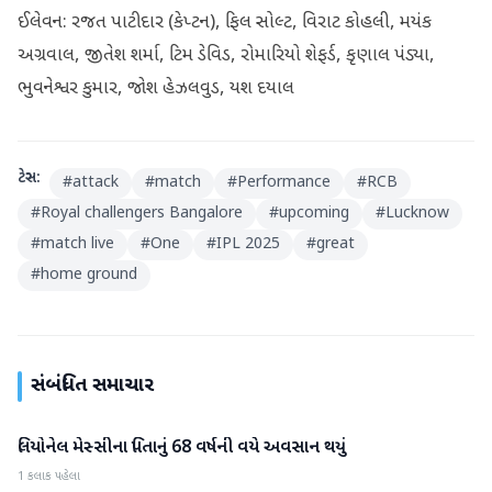
ઈલેવન: રજત પાટીદાર (કેપ્ટન), ફિલ સોલ્ટ, વિરાટ કોહલી, મયંક
અગ્રવાલ, જીતેશ શર્મા, ટિમ ડેવિડ, રોમારિયો શેફર્ડ, કૃણાલ પંડ્યા,
ભુવનેશ્વર કુમાર, જોશ હેઝલવુડ, યશ દયાલ
ટેગ્સ:
#
attack
#
match
#
Performance
#
RCB
#
Royal challengers Bangalore
#
upcoming
#
Lucknow
#
match live
#
One
#
IPL 2025
#
great
#
home ground
સંબંધિત સમાચાર
લિયોનેલ મેસ્સીના પિતાનું 68 વર્ષની વયે અવસાન થયું
રમતગમત
1 કલાક પહેલા