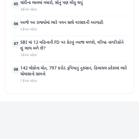
ચાંદીના ભાવમાં વધારો, સોનું પણ મોંઘુ થયું
05
4 દિવસ પહેલા
આજે આ રાજ્યોમાં ભારે પવન સાથે વરસાદની આગાહી
06
5 દિવસ પહેલા
SBI માં 12 મહિનાની FD પર કેટલું વ્યાજ મળશે, વરિષ્ઠ નાગરિકોને
07
શું લાભ મળે છે?
3 દિવસ પહેલા
142 લોકોના મોત, 797 કરોડ રૂપિયાનું નુકસાન, હિમાચલ પ્રદેશમાં ભારે
08
ચોમાસાનો સામનો
1 દિવસ પહેલા