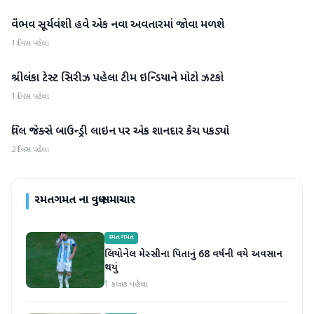
વૈભવ સૂર્યવંશી હવે એક નવા અવતારમાં જોવા મળશે
રમતગમત
1 દિવસ પહેલા
શ્રીલંકા ટેસ્ટ સિરીઝ પહેલા ટીમ ઇન્ડિયાને મોટો ઝટકો
રમતગમત
1 દિવસ પહેલા
વિલ જેક્સે બાઉન્ડ્રી લાઇન પર એક શાનદાર કેચ પકડ્યો
રમતગમત
2 દિવસ પહેલા
રમતગમત
ના વધુ સમાચાર
રમતગમત
લિયોનેલ મેસ્સીના પિતાનું 68 વર્ષની વયે અવસાન
થયું
1 કલાક પહેલા