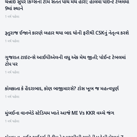
ચેન્નાઈ સુપર કિંગ્સની ટીમ સતત પાંચ મેચ હારી; હાલમાં પોઈન્ટ ટેબલમાં
IPL
9માં સ્થાને
1 વર્ષ પહેલા
રૂતુરાજ ઈજાને કારણે બહાર થયા બાદ ધોની ફરીથી CSKનું નેતૃત્વ કરશે
રમતગમત
1 વર્ષ પહેલા
ગુજરાત ટાઇટન્સે આઈપીએલની વધુ એક મેચ જીતી; પોઈન્ટ ટેબલમાં
IPL
ટોપ પર
1 વર્ષ પહેલા
કોલકાતા કે હૈદરાબાદ, કોણ બાજીમારસે? ટોસ ખૂબ જ મહત્વપૂર્ણ
રમતગમત
1 વર્ષ પહેલા
મુંબઈના વાનખેડે સ્ટેડિયમ ખાતે આજે MI Vs KKR વચ્ચે જંગ
રમતગમત
1 વર્ષ પહેલા