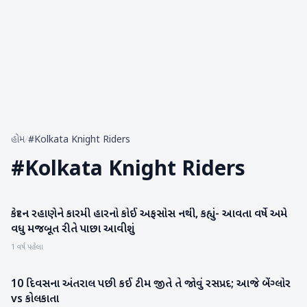
હોમ
/
#Kolkata Knight Riders
#
Kolkata Knight Riders
કેપ્ટન રહાણેને કારમી હારનો કોઈ અફસોસ નથી, કહ્યું- આવતા વર્ષે અમે
રમતગમત
વધુ મજબૂત રીતે પાછા આવીશું
1 વર્ષ પહેલા
10 દિવસના અંતરાલ પછી કઈ ટીમ જીતે તે જોવું રસપ્રદ; આજે બેંગ્લોર
રમતગમત
vs કોલકાતા