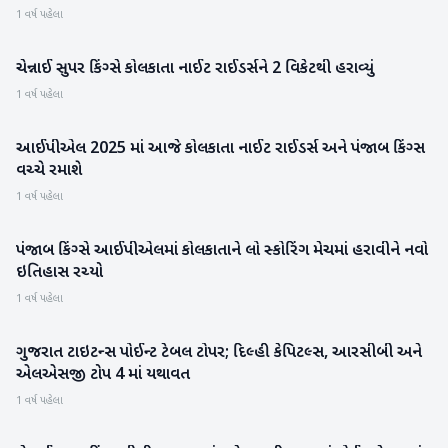
1 વર્ષ પહેલા
ચેન્નાઈ સુપર કિંગ્સે કોલકાતા નાઈટ રાઈડર્સને 2 વિકેટથી હરાવ્યું
રમતગમત
1 વર્ષ પહેલા
આઈપીએલ 2025 માં આજે કોલકાતા નાઈટ રાઈડર્સ અને પંજાબ કિંગ્સ
IPL
વચ્ચે રમાશે
1 વર્ષ પહેલા
પંજાબ કિંગ્સે આઈપીએલમાં કોલકાતાને લો સ્કોરિંગ મેચમાં હરાવીને નવો
IPL
ઇતિહાસ રચ્યો
1 વર્ષ પહેલા
ગુજરાત ટાઇટન્સ પોઈન્ટ ટેબલ ટોપર; દિલ્હી કેપિટલ્સ, આરસીબી અને
IPL
એલએસજી ટોપ 4 માં યથાવત
1 વર્ષ પહેલા