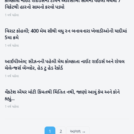
કોલકાતા નાઈટ રાઈડર્સની ટીમને આરસીબી સામેની પહેલી મેચમાં 7
રમતગમત
વિકેટથી હારનો સામનો કરવો પડ્યો
1 વર્ષ પહેલા
વિરાટ કોહલી; 400 મેચ સૌથી વધુ રન બનાવનારા ખેલાડીઓની યાદીમાં
રમતગમત
5મા ક્રમે
1 વર્ષ પહેલા
આઈપીએલ; સીઝનની પહેલી મેચ કોલકાતા નાઈટ રાઈડર્સ અને રોયલ
રમતગમત
ચેલેન્જર્સ બેંગ્લોર, હેડ ટુ હેડ રેકોર્ડ
1 વર્ષ પહેલા
વેંકટેશ ઐયર મોટી કિંમતથી ચિંતિત નથી, જાણો આવું કેમ અને કોને
રમતગમત
કહ્યું...
1 વર્ષ પહેલા
1
2
આગળ →